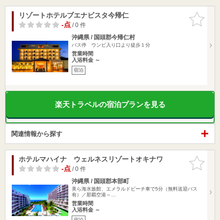
リゾートホテルブエナビスタ今帰仁
お気に入
りに追加
-点
/ 0 件
沖縄県 / 国頭郡今帰仁村
バス停 ウンビ入り口より徒歩１分
営業時間
入浴料金 ～
宿泊
楽天トラベルの宿泊プランを見る
関連情報から探す
ホテルマハイナ ウェルネスリゾートオキナワ
お気に入
りに追加
-点
/ 0 件
沖縄県 / 国頭郡本部町
美ら海水族館、エメラルドビーチ車で5分（無料送迎バス
有）／那覇空港～…
営業時間
入浴料金 ～
宿泊