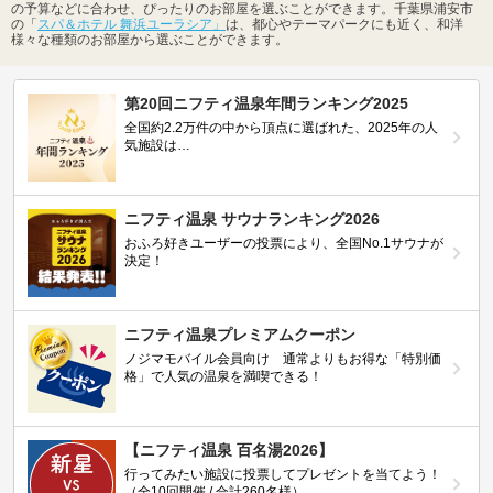
の予算などに合わせ、ぴったりのお部屋を選ぶことができます。千葉県浦安市
の「
スパ＆ホテル 舞浜ユーラシア」
は、都心やテーマパークにも近く、和洋
様々な種類のお部屋から選ぶことができます。
第20回ニフティ温泉年間ランキング2025
全国約2.2万件の中から頂点に選ばれた、2025年の人
気施設は…
ニフティ温泉 サウナランキング2026
おふろ好きユーザーの投票により、全国No.1サウナが
決定！
ニフティ温泉プレミアムクーポン
ノジマモバイル会員向け 通常よりもお得な「特別価
格」で人気の温泉を満喫できる！
【ニフティ温泉 百名湯2026】
行ってみたい施設に投票してプレゼントを当てよう！
（全10回開催 / 合計260名様）