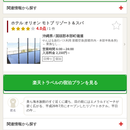
関連情報から探す
ホテル オリオン モトブ リゾート＆スパ
お気に入
りに追加
4.0点
/ 1 件
沖縄県 / 国頭郡本部町備瀬
やんばる急行バス利用 那覇空港(那覇市内・本部半島各所)
⇔ 乗換なし…
営業時間 6:00～24:00
入浴料金 2,150円～
日帰り
宿泊
楽天トラベルの宿泊プランを見る
美ら海水族館のすぐ近くに建ち、目の前にはエメラルドビーチが
碧く広がる、平成26年7月にオープンしたリゾートホテル。平日
の午…
匿名
関連情報から探す