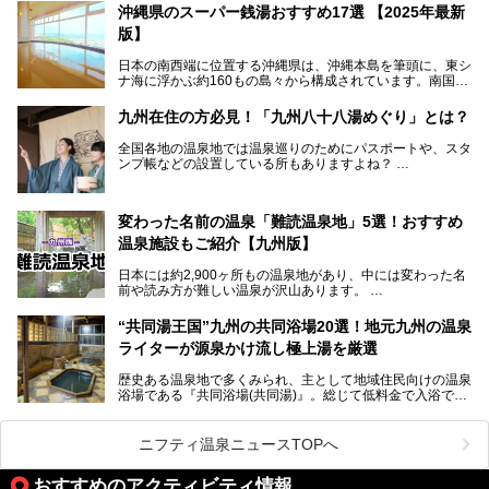
位を獲得し、平日・土日にかかわらず多くの常連客や温泉フ
沖縄県のスーパー銭湯おすすめ17選 【2025年最新
ァンが訪れます。
版】
とりわけ貸切湯はお湯の良さに定評があり、コアな温泉ファ
日本の南西端に位置する沖縄県は、沖縄本島を筆頭に、東シ
ンに注目される存在。今回は貸切湯にスポットを当て、その
ナ海に浮かぶ約160もの島々から構成されています。南国な
魅力を徹底解説します。
らではの温暖な気候、カラフルな魚が泳ぐ美しい海、手付か
ずの豊かな自然、独自の歴史や文化など、多くの人を惹きつ
九州在住の方必見！「九州八十八湯めぐり」とは？
けてやまない魅力あふれる観光県です。
全国各地の温泉地では温泉巡りのためにパスポートや、スタ
そんな沖縄県のスーパー銭湯には、ホテル併設などリゾート
ンプ帳などの設置している所もありますよね？
と同時に楽しめる施設が多くあります。日帰りでも旅行気分
その中でも九州には、九州各県の有名な温泉地を巡るための
を味わえる、沖縄のスーパー銭湯をご紹介します。
「九州八十八湯めぐり」があるんです。
九州を回って歩くのはなかなか大変ですが、九州で温泉好き
変わった名前の温泉「難読温泉地」5選！おすすめ
な方ならぜひ参加してみたいスタンプラリーでしょう。
温泉施設もご紹介【九州版】
日本には約2,900ヶ所もの温泉地があり、中には変わった名
前や読み方が難しい温泉が沢山あります。
そこで日本各地にある「難読温泉地」を、地域ごとにクイズ
“共同湯王国”九州の共同浴場20選！地元九州の温泉
形式でご紹介。第５回目(最終回)である今回は、九州地方の
ライターが源泉かけ流し極上湯を厳選
難読温泉地をピックアップしました。
また、各温泉地のおすすめ温泉施設も併せてご紹介します。
歴史ある温泉地で多くみられ、主として地域住民向けの温泉
浴場である『共同浴場(共同湯)』。総じて低料金で入浴で
いくつ読めるか、ぜひチャレンジしてみて下さいね！
き、観光的側面よりも生活のためのお風呂の要素が強い点が
特徴です。
共同浴場は全国各地の温泉地にありますが、特に九州地方は
ニフティ温泉ニュースTOPへ
共同湯文化が古くから発展し、質・量ともに大変充実。九州
は“共同湯王国”といっても決して過言では無いでしょう。
おすすめのアクティビティ情報
今回は地元在住の九州の温泉ライターである筆者が過去入浴