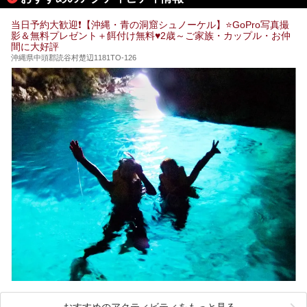
した中から、源泉かけ流しと泉質の良さにこだわって九州の
共同浴場を20施設厳選。入浴マナーを守りながら、ぜひ湯
当日予約大歓迎❗【沖縄・青の洞窟シュノーケル】⭐GoPro写真撮
めぐりの参考にされてみて下さい！
影＆無料プレゼント＋餌付け無料♥️2歳～ご家族・カップル・お仲
間に大好評
沖縄県中頭郡読谷村楚辺1181TO-126
おすすめのアクティビティをもっと見る