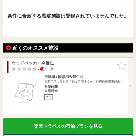
条件に合致する温浴施設は登録されていませんでした。
近くのオススメ施設
ウッドペッカー今帰仁
お気に入
りに追加
-点
/ 0 件
沖縄県 / 国頭郡今帰仁村
那覇空港よりお車で約１時間３５分（沖縄自動車道経由）
営業時間
入浴料金 ～
宿泊
楽天トラベルの宿泊プランを見る