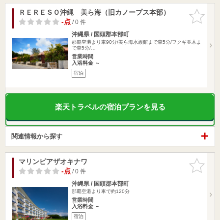
ＲＥＲＥＳＯ沖縄 美ら海（旧カノープス本部）
お気に入
りに追加
-点
/ 0 件
沖縄県 / 国頭郡本部町
那覇空港より車90分/美ら海水族館まで車5分/フクギ並木ま
で車5分/…
営業時間
入浴料金 ～
宿泊
楽天トラベルの宿泊プランを見る
関連情報から探す
マリンピアザオキナワ
お気に入
りに追加
-点
/ 0 件
沖縄県 / 国頭郡本部町
那覇空港より車で約120分
営業時間
入浴料金 ～
宿泊