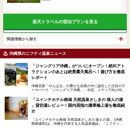
楽天トラベルの宿泊プランを見る
関連情報から探す
沖縄県のニフティ温泉ニュース
「ジャングリア沖縄」がついにオープン！絶叫アト
ラクションのあとは絶景露天風呂へ！遊び方を徹底
レポート
沖縄北部「やんばる」の豊かな自然の中に誕生した注目のテ
ーマパーク「ジャングリア沖縄」。今回、メディア向け内覧
会に参加する機会をいただきました！この記事では、ジャン
グリアの全貌をお届けすべく、見どころや料金、アクセス方
「ユインチホテル南城 天然温泉さしきの 猿人の湯
法まで徹底解説していきます。
」貸切湯レビュー！国内屈指の濃厚極上湯を徹底紹
介
「ユインチホテル南城 天然温泉さしきの 猿人の湯 」(沖縄
県南城市)は、沖縄を代表する人気温泉施設。「ニフティ温
泉 年間ランキング 2024」の九州・沖縄エリア総合にて第1