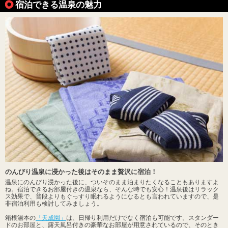
宿泊できる温泉の魅力
のんびり温泉に浸かった後はそのまま贅沢に宿泊！
温泉にのんびり浸かった後に、ついそのまま泊まりたくなることもありますよ
ね。宿泊できるお部屋付きの温泉なら、そんな時でも安心！温泉後はリラック
ス効果で、普段よりもぐっすり眠れるようになるとも言われていますので、是
非宿泊利用も検討してみましょう。
箱根湯本の
「天成園」
は、日帰り利用だけでなく宿泊も可能です。スタンダー
ドのお部屋と、露天風呂付きの豪華なお部屋が用意されているので、そのとき