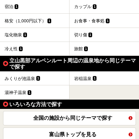
宿泊
カップル
1
1
格安（1,000円以下）
お食事・食事処
1
1
塩化物泉
切り傷
1
1
冷え性
旅館
1
1
立山黒部アルペンルート周辺の温泉地から同じテーマ
で探す
みくりが池温泉
岩稲温泉
1
1
湯神子温泉
1
いろいろな方法で探す
全国の施設から同じテーマで探す
富山県トップを見る