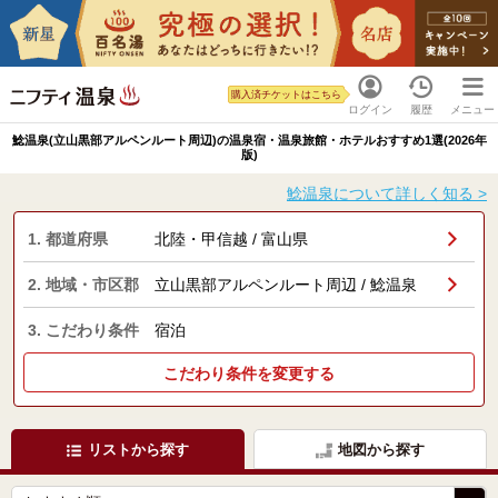
購入済チケットはこちら
ログイン
履歴
メニュー
鯰温泉(立山黒部アルペンルート周辺)の温泉宿・温泉旅館・ホテルおすすめ1選(2026年
版)
鯰温泉について詳しく知る >
1. 都道府県
北陸・甲信越 / 富山県
2. 地域・市区郡
立山黒部アルペンルート周辺 / 鯰温泉
3. こだわり条件
宿泊
こだわり条件を変更する
リストから探す
地図から探す