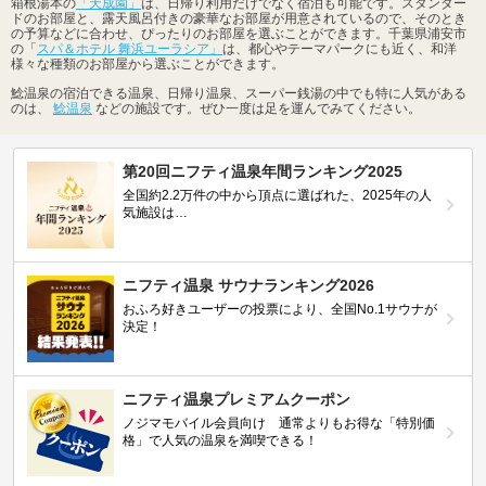
箱根湯本の
「天成園」
は、日帰り利用だけでなく宿泊も可能です。スタンダー
ドのお部屋と、露天風呂付きの豪華なお部屋が用意されているので、そのとき
の予算などに合わせ、ぴったりのお部屋を選ぶことができます。千葉県浦安市
の「
スパ＆ホテル 舞浜ユーラシア」
は、都心やテーマパークにも近く、和洋
様々な種類のお部屋から選ぶことができます。
鯰温泉の宿泊できる温泉、日帰り温泉、スーパー銭湯の中でも特に人気がある
のは、
鯰温泉
などの施設です。ぜひ一度は足を運んでみてください。
第20回ニフティ温泉年間ランキング2025
全国約2.2万件の中から頂点に選ばれた、2025年の人
気施設は…
ニフティ温泉 サウナランキング2026
おふろ好きユーザーの投票により、全国No.1サウナが
決定！
ニフティ温泉プレミアムクーポン
ノジマモバイル会員向け 通常よりもお得な「特別価
格」で人気の温泉を満喫できる！