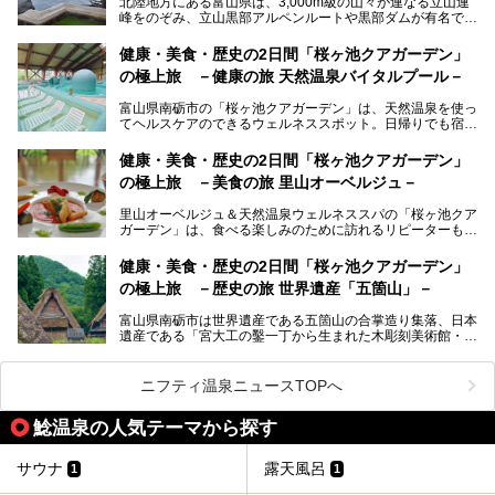
北陸地方にある富山県は、3,000m級の山々が連なる立山連
ます。日常から少し離れて、山懐で自然に癒されたいと思う
峰をのぞみ、立山黒部アルペンルートや黒部ダムが有名で
方にぴったりの温泉です。冬なら雪景色も絵になりますよ。
す。また、氷見港をはじめとする富山湾に揚がる、きときと
の（新鮮な）海の幸も見逃せません！
───
健康・美食・歴史の2日間「桜ヶ池クアガーデン」
提供元：オリックス・ホテルマネジメント株式会社【PR】
の極上旅 －健康の旅 天然温泉バイタルプール－
北陸新幹線が開業し、実は東京からも2時間ほどでアクセス
この記事は黒部・宇奈月温泉 やまのはのPR記事です。
できる富山県の、おすすめスーパー銭湯をご紹介します。質
富山県南砺市の「桜ヶ池クアガーデン」は、天然温泉を使っ
のいい天然温泉が豊富で、すぐにでも出かけたくなる施設が
てヘルスケアのできるウェルネススポット。日帰りでも宿泊
満載ですよ。
でも天然温泉バイタルプールやサウナ、露天風呂を利用でき
るので、ゆったり楽しみながら美しく健康に。
健康・美食・歴史の2日間「桜ヶ池クアガーデン」
の極上旅 －美食の旅 里山オーベルジュ－
そんな「桜ヶ池クアガーデン」の天然温泉バイタルプールと
大浴場・露天風呂を、宿泊して体験してきたので詳しくレポ
里山オーベルジュ＆天然温泉ウェルネススパの「桜ヶ池クア
ートしたいと思います。
ガーデン」は、食べる楽しみのために訪れるリピーターも多
い温泉です。館内のレストラン「ジョウハナーレ」では、
月、水はフレンチ、火、木は和食、土日はその両方がランチ
健康・美食・歴史の2日間「桜ヶ池クアガーデン」
とディナーで味わえます。オリジナルのスイーツも評判で
の極上旅 －歴史の旅 世界遺産「五箇山」－
す。
富山県南砺市は世界遺産である五箇山の合掌造り集落、日本
そんな「桜ヶ池クアガーデン」に宿泊して、食を満喫してき
遺産である「宮大工の鑿一丁から生まれた木彫刻美術館・井
たのでじっくりご紹介します！
波」、ユネスコ無形文化遺産 城端曳山祭で知られる越中の
小京都・城端と、とても魅力的な観光スポットがたくさんあ
ります。
ニフティ温泉ニュースTOPへ
城端の郊外に建つ里山オーベルジュ＆温泉ウェルネススパ
鯰温泉の人気テーマから探す
「桜ヶ池クアガーデン」に泊まって、歴史の旅にお出かけし
てみませんか？
サウナ
露天風呂
1
1