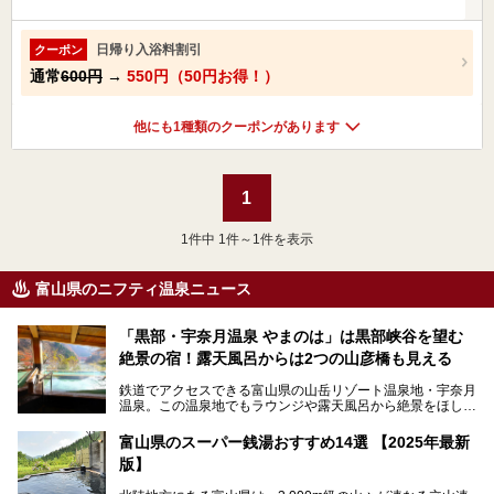
日帰り入浴料割引
クーポン
通常
600円
→
550円（50円お得！）
他にも1種類のクーポンがあります
1
1
件中 1件～1件を表示
富山県のニフティ温泉ニュース
「黒部・宇奈月温泉 やまのは」は黒部峡谷を望む
絶景の宿！露天風呂からは2つの山彦橋も見える
鉄道でアクセスできる富山県の山岳リゾート温泉地・宇奈月
温泉。この温泉地でもラウンジや露天風呂から絶景をほしい
ままにする絶好の地に建つ宿がORIX HOTELS & RESORTS
の「黒部・宇奈月温泉 やまのは」。
富山県のスーパー銭湯おすすめ14選 【2025年最新
版】
自慢の眺望、温泉、居心地の良い客室、ビュッフェ式の食事
など、実際に泊まってみた体験を中心に詳しく紹介しちゃい