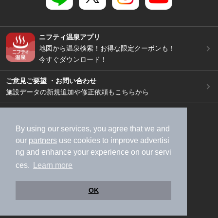
ニフティ温泉アプリ
地図から温泉検索！お得な限定クーポンも！
今すぐダウンロード！
ご意見ご要望 ・お問い合わせ
施設データの新規追加や修正依頼もこちらから
スマートフォン
/
PC
加盟店募集（資料請求）
広告出稿のご案内
By using our services, you agree that we and
our
partners
use cookies to improve advertisi
利用規約
ライフスタイルMEMBERS+規約
ng and enhance your experience on our servi
特定商取引法に基づく表記
ヘルプ
採用情報
ces.
Learn more
運営会社
個人情報保護ポリシー
©NIFTY Lifestyle Co., Ltd.
OK