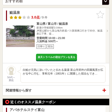
鯰温泉
お気に入
りに追加
3.0点
/ 9 件
富山県 / 富山市 / 鯰温泉
萩浦小学校前駅3.04km
JR富山駅から富山地方鉄道バス新港東口行きで30分、鯰温
泉口下車、徒…
営業時間 10:00～21:00
入浴料金 500円～
日帰り
宿泊
楽天トラベルの宿泊プランを見る
白鯰が元気に泳いでいたと伝わる薬湯 富山市郊外の田園風景が広
がる中に佇む、享和元年（1801年）に開業した宿泊もでき…
50代～
男性
関連情報から探す
近くのオススメ温泉クーポン
アパホテルステイ富山