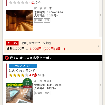
-点
/ 0 件
富山県 / 富山市
営業時間 11:00～21:00
入浴料金 1,200円～
日帰り
宿泊
日帰りサウナプラン割引
クーポン
通常
1,200円
→
1,000円（200円お得！）
近くのオススメ温泉クーポン
今空いています
辻わくわくランド
4.2点
/ 6 件
富山県 / 魚津市
営業時間 6:00～23:00
入浴料金 600円～
日帰り
宿泊