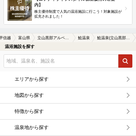
内】
株主優待制度で人気の温浴施設に行こう！対象施設が
拡充されました！
甲信越
富山県
立山黒部アルペンルート周辺
鯰温泉
鯰温泉(立山黒部アルペンルート周辺)の温泉宿・温泉旅館・ホテルおすすめ1選(2026年版)
温浴施設を探す
エリアから探す
地図から探す
特徴から探す
温泉地から探す