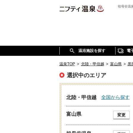
祖母谷温
温浴施設を探す
電
温泉TOP
>
北陸・甲信越
>
富山県
>
黒
選択中のエリア
全国から探す
北陸・甲信越
富山県
変更