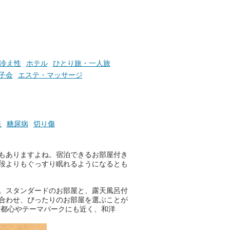
楽し
ふろ
冷え性
ホテル
ひとり旅・一人旅
子会
エステ・マッサージ
泉
糖尿病
切り傷
！
もありますよね。宿泊できるお部屋付き
段よりもぐっすり眠れるようになるとも
。スタンダードのお部屋と、露天風呂付
合わせ、ぴったりのお部屋を選ぶことが
、都心やテーマパークにも近く、和洋