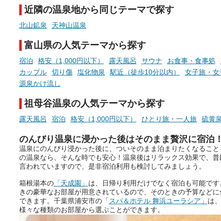
まったスポットが続々登場して
近隣の温泉地から同じテーマで探す
います。
手相やタロットなど気軽に
現地取材記事もあわせて紹介し
める占いで、“ととのう”お
北山鉱泉
天神山温泉
ていますので、気になる施設は
時間を、もっと特別に。
ぜひチェックして次のおでかけ
富山県の人気テーマから探す
先の参考にしてみてください
ね。
宿泊
格安（1,000円以下）
露天風呂
サウナ
お食事・食事処
カップル
切り傷
塩化物泉
駅近（徒歩10分以内）
女子旅・女
源泉かけ流し
祖母谷温泉の人気テーマから探す
露天風呂
宿泊
格安（1,000円以下）
ひとり旅・一人旅
硫黄
のんびり温泉に浸かった後はそのまま贅沢に宿泊
温泉にのんびり浸かった後に、ついそのまま泊まりたくなること
の温泉なら、そんな時でも安心！温泉後はリラックス効果で、普
言われていますので、是非宿泊利用も検討してみましょう。
箱根湯本の
「天成園」
は、日帰り利用だけでなく宿泊も可能です
きの豪華なお部屋が用意されているので、そのときの予算などに
できます。千葉県浦安市の「
スパ＆ホテル 舞浜ユーラシア」
は
様々な種類のお部屋から選ぶことができます。