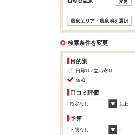
祖母谷温泉
変更
温泉エリア・温泉地を選択
検索条件を変更
目的別
日帰り / 立ち寄り
宿泊
口コミ評価
指定なし
以上
予算
下限なし
～