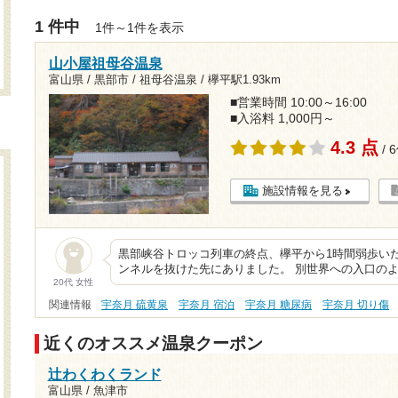
1 件中
1件～1件を表示
山小屋祖母谷温泉
富山県 / 黒部市 / 祖母谷温泉 /
欅平駅1.93km
■営業時間 10:00～16:00
■入浴料 1,000円～
4.3 点
/ 
施設情報を見る
黒部峡谷トロッコ列車の終点、欅平から1時間弱歩い
ンネルを抜けた先にありました。 別世界への入口のよ
20代 女性
関連情報
宇奈月 硫黄泉
宇奈月 宿泊
宇奈月 糖尿病
宇奈月 切り傷
近くのオススメ温泉クーポン
辻わくわくランド
富山県 / 魚津市