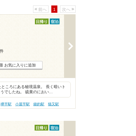
前へ
1
次へ
日帰り
宿泊
>
6件
お気に入りに追加
たところにある秘境温泉。 長く暗いト
うでしたね。 硫黄のにおい…
欅平駅
小屋平駅
鐘釣駅
猫又駅
日帰り
宿泊