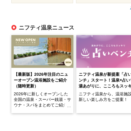
ニフティ温泉ニュース
【最新版】2026年注目のニュ
ニフティ温泉が新提案「占
ーオープン温浴施設をご紹介
ンチ」スタート！温泉×占い
（随時更新）
湯あがりに、こころもスッ
2026年に新しくオープンした
ニフティ温泉から、温浴施
全国の温泉・スーパー銭湯・サ
新しい楽しみ方をご提案！
ウナ・スパをまとめてご紹介！
※随時更新しています
温泉で体を癒したあとに、
でこころもスッキリ──そん
天然温泉や露天風呂、注目のサ
新体験が楽しめる「占いベ
ウナなど、こだわりの魅力がつ
チ」を展開中♨