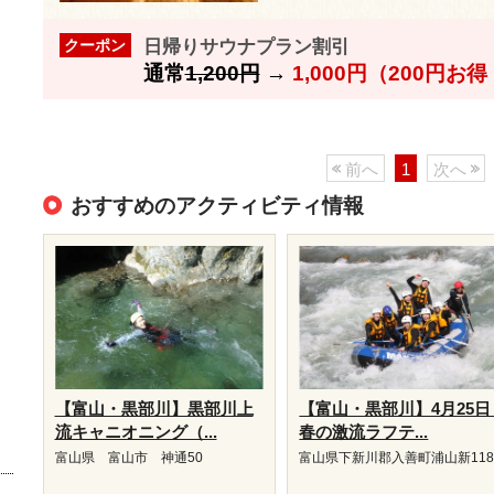
日帰りサウナプラン割引
クーポン
通常
1,200円
→
1,000円（200円お
前へ
1
次へ
おすすめのアクティビティ情報
【富山・黒部川】黒部川上
【富山・黒部川】4月25日
流キャニオニング（...
春の激流ラフテ...
富山県 富山市 神通50
富山県下新川郡入善町浦山新118