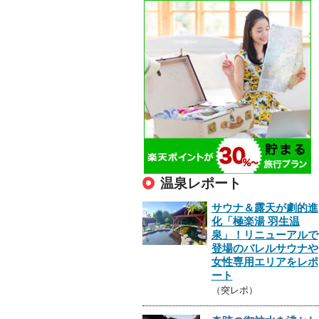
温泉レポート
サウナ＆露天が劇的進
化「極楽湯 羽生温
泉」！リニューアルで
登場のバレルサウナや
女性専用エリアをレポ
ート
（突レポ）