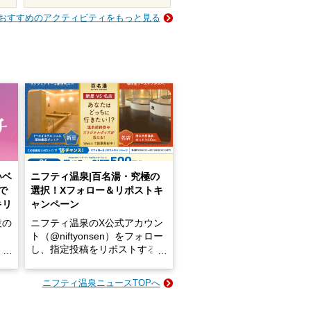
おすすめのアクティビティをもっと見る
いベ
ニフティ温泉|百名湯・究極の
で
選択！Xフォロー＆リポストキ
キリ
ャンペーン
設の
ニフティ温泉のX公式アカウン
ト（@niftyonsen）をフォロー
し、指定投稿をリポストする
占い
と、抽選で各回26（ふろ）名
な
様（合計260名様）に選べるe-
ニフティ温泉ニュースTOPへ
ン
GIFT500円分をプレゼントい
たします。