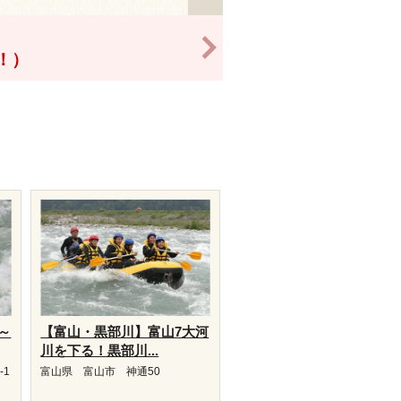
>
得！）
～
【富山・黒部川】富山7大河
川を下る！黒部川...
-1
富山県 富山市 神通50