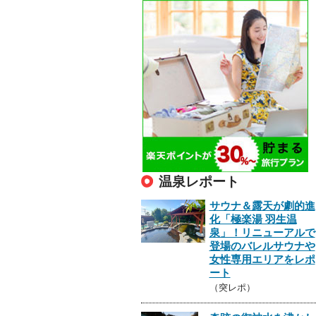
温泉レポート
サウナ＆露天が劇的進
化「極楽湯 羽生温
泉」！リニューアルで
登場のバレルサウナや
女性専用エリアをレポ
ート
（突レポ）