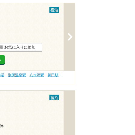
宿泊
>
お気に入りに追加
る
の湯
別所温泉駅
八木沢駅
舞田駅
宿泊
3件