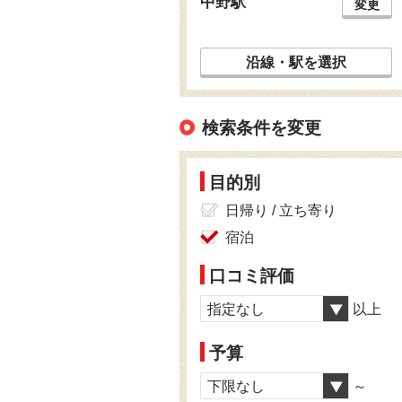
中野駅
変更
沿線・駅を選択
検索条件を変更
目的別
日帰り / 立ち寄り
宿泊
口コミ評価
指定なし
以上
予算
下限なし
～