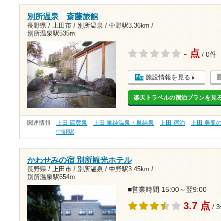
別所温泉 斎藤旅館
長野県 / 上田市 / 別所温泉 /
中野駅3.36km
/
別所温泉駅535m
- 点
/ 0件
施設情報を見る
楽天トラベルの宿泊プランを見
関連情報
上田 硫黄泉
上田 単純温泉・単純泉
上田 宿泊
上田 美肌
中野駅
かわせみの宿 別所観光ホテル
長野県 / 上田市 / 別所温泉 /
中野駅3.45km
/
別所温泉駅654m
■営業時間 15:00～翌9:00
3.7 点
/ 