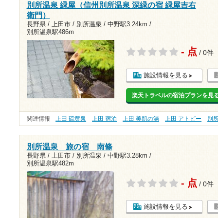
別所温泉 緑屋（信州別所温泉 深緑の宿 緑屋吉右
衛門）
長野県 / 上田市 / 別所温泉 /
中野駅3.24km
/
別所温泉駅486m
- 点
/ 0件
施設情報を見る
楽天トラベルの宿泊プランを見
関連情報
上田 硫黄泉
上田 宿泊
上田 美肌の湯
上田 アトピー
別
別所温泉 旅の宿 南條
長野県 / 上田市 / 別所温泉 /
中野駅3.28km
/
別所温泉駅482m
- 点
/ 0件
施設情報を見る