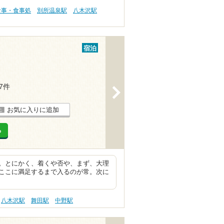
食事・食事処
別所温泉駅
八木沢駅
宿泊
17件
>
お気に入りに追加
る
。とにかく、着くや否や、まず、大理
ここに満足するまで入るのが常。次に
八木沢駅
舞田駅
中野駅