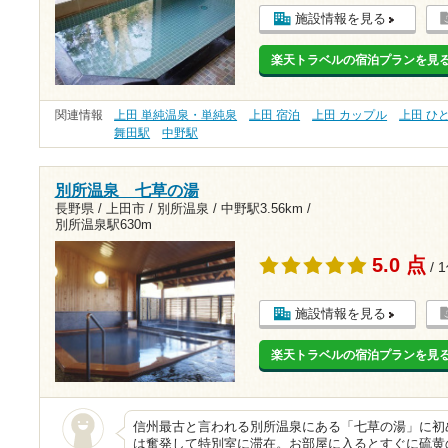
施設情報を見る
楽天トラベルの宿泊プランを見
関連情報
上田 単純温泉・単純泉
上田 宿泊
上田 カップル
上田 ひ
舞田駅
中野駅
別所温泉 七草の湯
長野県 / 上田市 / 別所温泉 /
中野駅3.56km
/
別所温泉駅630m
5.0 点
/ 
施設情報を見る
楽天トラベルの宿泊プランを見
信州最古と言われる別所温泉にある「七草の湯」に初
は奮発して特別室に滞在。お部屋に入るとすぐに硫黄