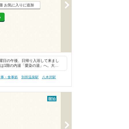
>
お気に入りに追加
る
曜日の午後、日帰り入浴して来まし
まずは1階の内湯「愛染の湯」へ。大…
食事・食事処
別所温泉駅
八木沢駅
宿泊
>