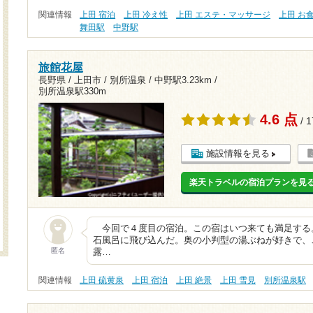
関連情報
上田 宿泊
上田 冷え性
上田 エステ・マッサージ
上田 お
舞田駅
中野駅
旅館花屋
長野県 / 上田市 / 別所温泉 /
中野駅3.23km
/
別所温泉駅330m
4.6 点
/ 
施設情報を見る
楽天トラベルの宿泊プランを見
今回で４度目の宿泊。この宿はいつ来ても満足する
石風呂に飛び込んだ。奥の小判型の湯ぶねが好きで、
匿名
露…
関連情報
上田 硫黄泉
上田 宿泊
上田 絶景
上田 雪見
別所温泉駅