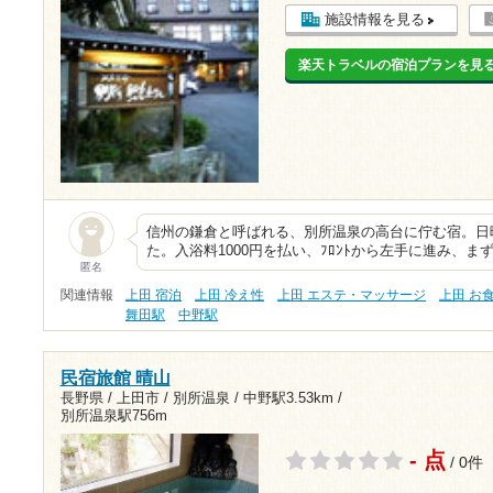
施設情報を見る
楽天トラベルの宿泊プランを見
信州の鎌倉と呼ばれる、別所温泉の高台に佇む宿。日
た。入浴料1000円を払い、ﾌﾛﾝﾄから左手に進み、
匿名
関連情報
上田 宿泊
上田 冷え性
上田 エステ・マッサージ
上田 お
舞田駅
中野駅
民宿旅館 晴山
長野県 / 上田市 / 別所温泉 /
中野駅3.53km
/
別所温泉駅756m
- 点
/ 0件