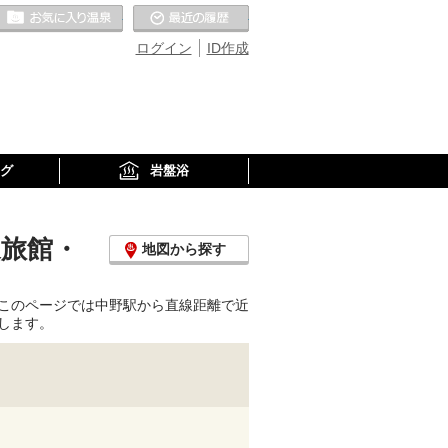
お気に入りの温泉
最近の履歴
ログイン
ID作成
グ
岩盤浴
泉旅館・
地図から探す
このページでは中野駅から直線距離で近
します。