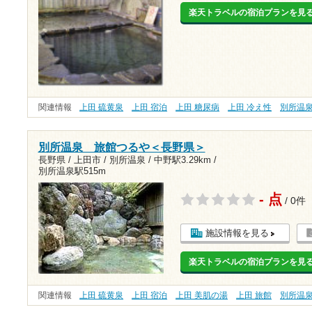
楽天トラベルの宿泊プランを見
関連情報
上田 硫黄泉
上田 宿泊
上田 糖尿病
上田 冷え性
別所温
別所温泉 旅館つるや＜長野県＞
長野県 / 上田市 / 別所温泉 /
中野駅3.29km
/
別所温泉駅515m
- 点
/ 0件
施設情報を見る
楽天トラベルの宿泊プランを見
関連情報
上田 硫黄泉
上田 宿泊
上田 美肌の湯
上田 旅館
別所温