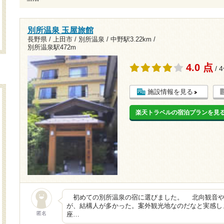
別所温泉 玉屋旅館
長野県 / 上田市 / 別所温泉 /
中野駅3.22km
/
別所温泉駅472m
4.0 点
/ 
施設情報を見る
楽天トラベルの宿泊プランを見
初めての別所温泉の宿に選びました。 北向観音や
が、結構人が多かった。案外観光地なのだなと実感し
匿名
座…