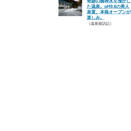
奇跡の御神水を沸かし
た温泉。pH9.6の美人
泉質。本格オープンが
楽しみ。
（温泉探訪記）