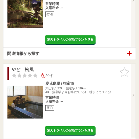
営業時間
入浴料金 ～
宿泊
楽天トラベルの宿泊プランを見る
関連情報から探す
やど 松風
お気に入
りに追加
-点
/ 0 件
鹿児島県 / 指宿市
大山駅6.22km
指宿駅1.18km
JR 指宿駅よりお車にて５分、徒歩にて１５分
営業時間
入浴料金 ～
宿泊
楽天トラベルの宿泊プランを見る