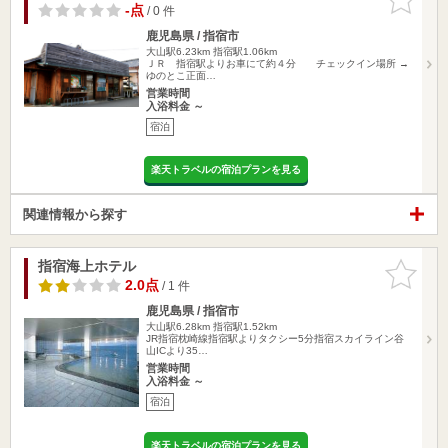
りに追加
-点
/ 0 件
鹿児島県 / 指宿市
大山駅6.23km
指宿駅1.06km
ＪＲ 指宿駅よりお車にて約４分 チェックイン場所 →
ゆのとこ正面…
営業時間
入浴料金 ～
宿泊
楽天トラベルの宿泊プランを見る
関連情報から探す
指宿海上ホテル
お気に入
りに追加
2.0点
/ 1 件
鹿児島県 / 指宿市
大山駅6.28km
指宿駅1.52km
JR指宿枕崎線指宿駅よりタクシー5分指宿スカイライン谷
山ICより35…
営業時間
入浴料金 ～
宿泊
楽天トラベルの宿泊プランを見る