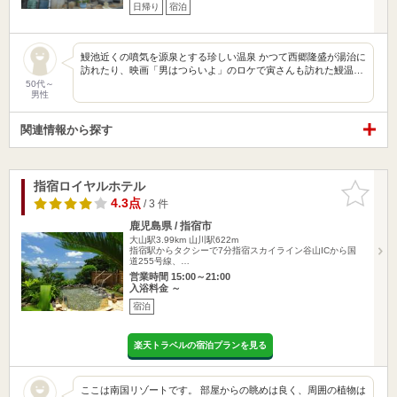
日帰り
宿泊
鰻池近くの噴気を源泉とする珍しい温泉 かつて西郷隆盛が湯治に
訪れたり、映画「男はつらいよ」のロケで寅さんも訪れた鰻温…
50代～
男性
関連情報から探す
指宿ロイヤルホテル
お気に入
りに追加
4.3点
/ 3 件
鹿児島県 / 指宿市
大山駅3.99km
山川駅622m
指宿駅からタクシーで7分指宿スカイライン谷山ICから国
道255号線、…
営業時間 15:00～21:00
入浴料金 ～
宿泊
楽天トラベルの宿泊プランを見る
ここは南国リゾートです。 部屋からの眺めは良く、周囲の植物は