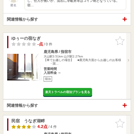
し、仕方が無いが、流石に冷暖房等はコイン制となっている。
宿…
匿名
関連情報から探す
ゆぅーの宿なぎ
お気に入
りに追加
-点
/ 0 件
鹿児島県 / 指宿市
大山駅3.51km
山川駅2.27km
【車でお越しの場合】 ■鹿児島方面からお越しのお客様
・国…
営業時間
入浴料金 ～
宿泊
楽天トラベルの宿泊プランを見る
関連情報から探す
民宿 うなぎ湖畔
お気に入
りに追加
4.2点
/ 4 件