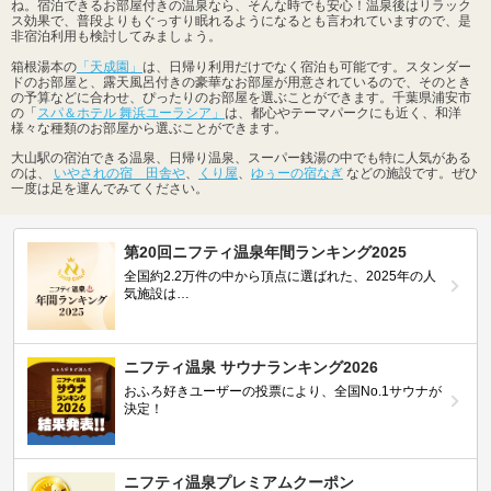
ね。宿泊できるお部屋付きの温泉なら、そんな時でも安心！温泉後はリラック
ス効果で、普段よりもぐっすり眠れるようになるとも言われていますので、是
非宿泊利用も検討してみましょう。
箱根湯本の
「天成園」
は、日帰り利用だけでなく宿泊も可能です。スタンダー
ドのお部屋と、露天風呂付きの豪華なお部屋が用意されているので、そのとき
の予算などに合わせ、ぴったりのお部屋を選ぶことができます。千葉県浦安市
の「
スパ＆ホテル 舞浜ユーラシア」
は、都心やテーマパークにも近く、和洋
様々な種類のお部屋から選ぶことができます。
大山駅の宿泊できる温泉、日帰り温泉、スーパー銭湯の中でも特に人気がある
のは、
いやされの宿 田舎や
、
くり屋
、
ゆぅーの宿なぎ
などの施設です。ぜひ
一度は足を運んでみてください。
第20回ニフティ温泉年間ランキング2025
全国約2.2万件の中から頂点に選ばれた、2025年の人
気施設は…
ニフティ温泉 サウナランキング2026
おふろ好きユーザーの投票により、全国No.1サウナが
決定！
ニフティ温泉プレミアムクーポン