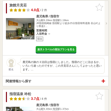
旅館月見荘
お気に入
りに追加
4.0点
/ 2 件
鹿児島県 / 指宿市
大山駅6.29km
指宿駅1.19km
JR指宿枕崎線 指宿駅より徒歩25分指宿有料道路 谷山ICよ
り県道2…
営業時間
入浴料金 ～
宿泊
楽天トラベルの宿泊プランを見る
鹿児島の旅の３泊目は指宿にしました。指宿のどこに泊まるか、
いろいろ迷ったのですが、この月見荘さんにしてよかったと思い
ます。…
匿名
関連情報から探す
指宿温泉 吟松
お気に入
りに追加
3.7点
/ 4 件
鹿児島県 / 指宿市
大山駅6.30km
指宿駅1.37km