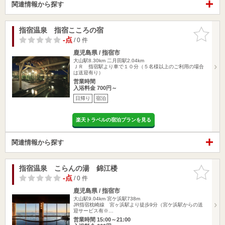
関連情報から探す
指宿温泉 指宿こころの宿
お気に入
りに追加
-点
/ 0 件
鹿児島県 / 指宿市
大山駅8.30km
二月田駅2.04km
ＪＲ 指宿駅より車で１０分（５名様以上のご利用の場合
は送迎有り）
営業時間
入浴料金 700円～
日帰り
宿泊
楽天トラベルの宿泊プランを見る
関連情報から探す
指宿温泉 こらんの湯 錦江楼
お気に入
りに追加
-点
/ 0 件
鹿児島県 / 指宿市
大山駅9.04km
宮ケ浜駅738m
JR指宿枕崎線 宮ヶ浜駅より徒歩9分（宮ケ浜駅からの送
迎サービス有※…
営業時間 15:00～21:00