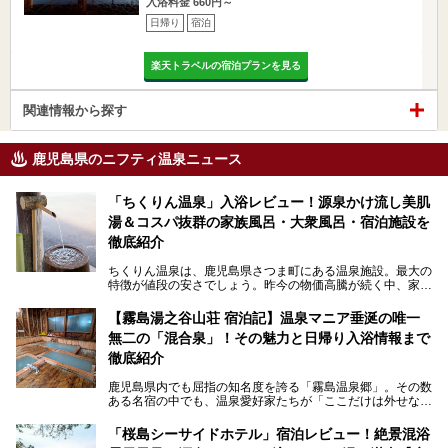
入浴料金 660円～
日帰り
宿泊
楽天トラベルの宿泊プランを見る
関連情報から探す
鹿児島県のニフティ温泉ニュース
「ちくりん温泉」入浴レビュー！源泉かけ流し美肌
湯＆コスパ抜群の家族風呂・大衆風呂・宿泊施設を
徹底紹介
ちくりん温泉は、鹿児島県さつま町にある温泉施設。最大の
特徴が値段の安さでしょう。昨今の物価高騰が続く中、家族
風呂1室1時間900円・大衆風呂大人1人300円、宿泊大人1人
4,000円～、と驚くべき価格を維持。
【霧島湯之谷山荘 宿泊記】温泉マニア垂涎の唯一
無二の「混合泉」！その魅力と日帰り入浴情報まで
さらに、源泉100％かけ流しのツルツル美肌湯を堪能できる
点にも注目すべき。30年以上全国の温泉を巡った筆者の経
徹底紹介
験上、穴場中の穴場と言っても決して過言ではありません。
鹿児島県内でも屈指の知名度を誇る「霧島温泉郷」。その数
今回は「ちくりん温泉」の家族風呂・大衆風呂・宿泊施設に
ある名宿の中でも、温泉愛好家たちが「ここだけは外せな
ついて、徹底レビューします！
い」と熱い視線を送るのが「霧島湯之谷山荘（以下：湯之谷
山荘）」です。
「桜島シーサイドホテル」宿泊レビュー！絶景混浴