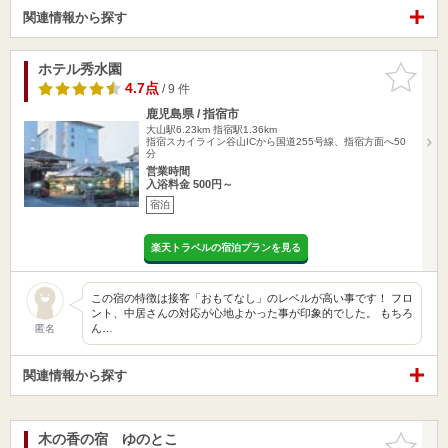
関連情報から探す
ホテル秀水園
お気に入
りに追加
4.7点
/ 9 件
鹿児島県 / 指宿市
大山駅6.23km
指宿駅1.36km
指宿スカイライン谷山ICから国道255号線、指宿方面へ50
分
営業時間
入浴料金 500円～
宿泊
楽天トラベルの宿泊プランを見る
この宿の特徴は接客「おもてなし」のレベルが高い事です！ フロ
ント、中居さんの対応が心地よかった事が印象的でした。 もちろ
ん…
匿名
関連情報から探す
木の香の宿 ゆのとこ
お気に入