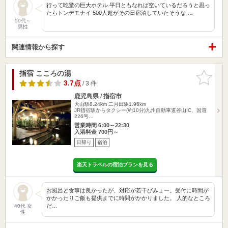
行って吃驚の巨大ホテル 平日ともなれば空いているだろうと思っ
たらトンデモナイ 500人超がその日宿泊していたそうな …
50代～
男性
関連情報から探す
指宿 こころの湯
お気に入
りに追加
3.7点
/ 3 件
鹿児島県 / 指宿市
大山駅8.24km
二月田駅1.96km
JR指宿駅からタクシー(約10分)九州自動車道谷山IC、国道
226号…
営業時間 6:00～22:30
入浴料金 700円～
日帰り
宿泊
楽天トラベルの宿泊プランを見る
お風呂と食事は良かったが、対応が若干びみょー。受付に時間が
かかったりご飯も提供までに時間がかかりました。 人的なところ
だ…
40代 女
性