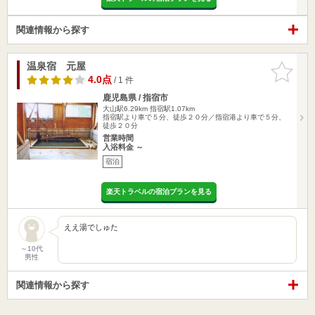
関連情報から探す
温泉宿 元屋
お気に入
りに追加
4.0点
/ 1 件
鹿児島県 / 指宿市
大山駅6.29km
指宿駅1.07km
指宿駅より車で５分、徒歩２０分／指宿港より車で５分、
徒歩２０分
営業時間
入浴料金 ～
宿泊
楽天トラベルの宿泊プランを見る
ええ湯でしゅた
～10代
男性
関連情報から探す