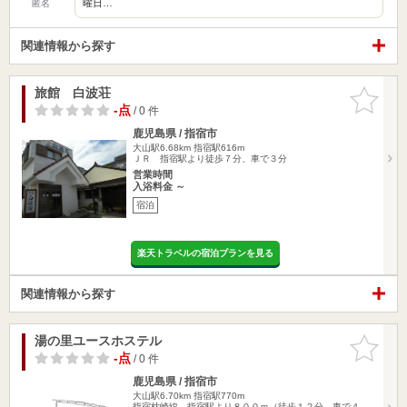
曜日…
匿名
関連情報から探す
旅館 白波荘
お気に入
りに追加
-点
/ 0 件
鹿児島県 / 指宿市
大山駅6.68km
指宿駅616m
ＪＲ 指宿駅より徒歩７分、車で３分
営業時間
入浴料金 ～
宿泊
楽天トラベルの宿泊プランを見る
関連情報から探す
湯の里ユースホステル
お気に入
りに追加
-点
/ 0 件
鹿児島県 / 指宿市
大山駅6.70km
指宿駅770m
指宿枕崎線 指宿駅より８００ｍ（徒歩１２分、車で４