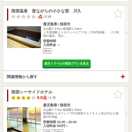
指宿温泉 昔ながらの小さな宿 川久
お気に入
りに追加
-点
/ 0 件
鹿児島県 / 指宿市
大山駅7.37km
指宿駅1.24km
ＪＲ指宿駅よりタクシーにて５分（700円前後） バス利
用の場合、潟口…
営業時間
入浴料金 ～
宿泊
楽天トラベルの宿泊プランを見る
関連情報から探す
指宿シーサイドホテル
お気に入
りに追加
4.0点
/ 1 件
鹿児島県 / 指宿市
大山駅7.77km
指宿駅1.55km
指宿駅からタクシーで5分指宿スカイライン谷山ICから国
道255号線、…
営業時間 15:00～25:00
入浴料金 500円～
日帰り
宿泊