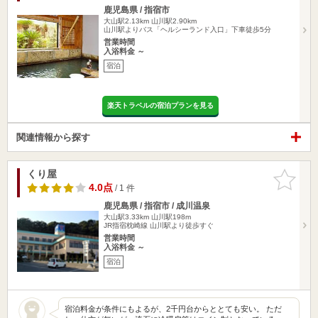
鹿児島県 / 指宿市
大山駅2.13km
山川駅2.90km
山川駅よりバス「ヘルシーランド入口」下車徒歩5分
営業時間
入浴料金 ～
宿泊
楽天トラベルの宿泊プランを見る
関連情報から探す
くり屋
お気に入
りに追加
4.0点
/ 1 件
鹿児島県 / 指宿市 / 成川温泉
大山駅3.33km
山川駅198m
JR指宿枕崎線 山川駅より徒歩すぐ
営業時間
入浴料金 ～
宿泊
宿泊料金が条件にもよるが、2千円台からととても安い。 ただ