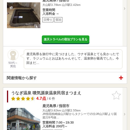
鹿児島県 / 指宿市
大山駅3.78km
山川駅2.42km
営業時間
入浴料金 ～
日帰り
宿泊
楽天トラベルの宿泊プランを見る
鹿児島県を旅行中に見つけました、ウナギ温泉とても良かったで
す、ラジュウムとおばあちゃんそして、温泉卵が最高でした。今
回まだ…
50代～
男性
関連情報から探す
うなぎ温泉 噴気源泉温泉民宿まつまえ
お気に入
りに追加
4.7点
/ 4 件
鹿児島県 / 指宿市
大山駅3.82km
山川駅2.55km
JR指宿枕崎線山川駅からタクシーで15分JR山川駅より国
道226号線…
営業時間 7:00～19:30
入浴料金 200円～