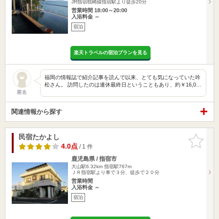
JR指宿枕崎線指宿駅より徒歩20分
営業時間 18:00～20:00
入浴料金 ～
宿泊
楽天トラベルの宿泊プランを見る
福岡の情報誌で紹介記事を読んで以来、とても気になっていた吟
松さん。 訪問したのは連休最終日ということもあり、約￥16,0…
匿名
関連情報から探す
民宿たかよし
お気に入
りに追加
4.0点
/ 1 件
鹿児島県 / 指宿市
大山駅6.32km
指宿駅767m
ＪＲ指宿駅より車で３分、徒歩で２０分
営業時間
入浴料金 ～
宿泊