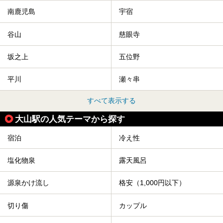
南鹿児島
宇宿
谷山
慈眼寺
坂之上
五位野
平川
瀬々串
すべて表示する
大山駅の人気テーマから探す
宿泊
冷え性
塩化物泉
露天風呂
源泉かけ流し
格安（1,000円以下）
切り傷
カップル