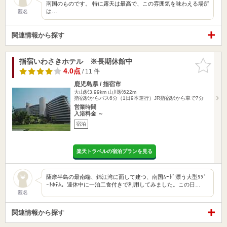
南国のものです。 特に露天は最高で、この雰囲気を味わえる場所
は…
匿名
関連情報から探す
指宿いわさきホテル ※長期休館中
お気に入
りに追加
4.0点
/ 11 件
鹿児島県 / 指宿市
大山駅3.99km
山川駅622m
指宿駅からバス6分（1日9本運行）JR指宿駅から車で7分
営業時間
入浴料金 ～
宿泊
楽天トラベルの宿泊プランを見る
薩摩半島の最南端、錦江湾に面して建つ、南国ﾑｰﾄﾞ漂う大型ﾘｿﾞ
ｰﾄﾎﾃﾙ。連休中に一泊二食付きで利用してみました。この日…
匿名
関連情報から探す