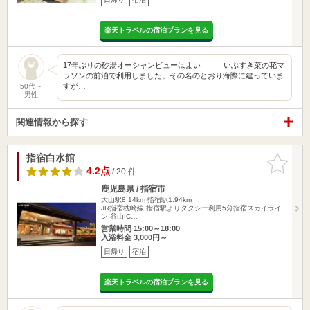
楽天トラベルの宿泊プランを見る
17年ぶりの砂湯オーシャンビューはよい いぶすき菜の花マ
ラソンの前泊で利用しました。その名のとおり海際に建っていま
すが…
50代～
男性
関連情報から探す
指宿白水館
お気に入
りに追加
4.2点
/ 20 件
鹿児島県 / 指宿市
大山駅8.14km
指宿駅1.94km
JR指宿枕崎線 指宿駅よりタクシー利用5分指宿スカイライ
ン 谷山IC…
営業時間 15:00～18:00
入浴料金 3,000円～
日帰り
宿泊
楽天トラベルの宿泊プランを見る