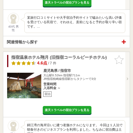
楽天トラベルの宿泊プランを見る
某旅行口コミサイトや大手宿泊予約サイトで嘘みたいな高い評価
を受けている民宿で、それゆえ、直前になると予約が取り辛い宿
です。…
40代 男
性
関連情報から探す
指宿温泉ホテル翔月 (旧指宿コーラルビーチホテル)
お気に入
りに追加
4.6点
/ 7 件
鹿児島県 / 指宿市
大山駅6.52km
指宿駅711m
JR指宿枕崎線指宿駅からタクシーで3分
営業時間
入浴料金 ～
宿泊
楽天トラベルの宿泊プランを見る
錦江湾の海岸沿いに建つ老舗ホテルになります。 今回は１人泊で
朝食付きのビジネスプランを利用しました。ちなみに宿泊費は土