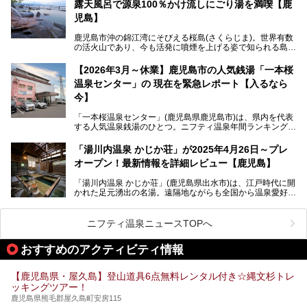
露天風呂で源泉100％かけ流しにごり湯を満喫【鹿
最大の魅力は、ここでしか体験できない絶妙なバランスの
「自噴混合泉」。今回は、その極上の湯を心ゆくまで堪能す
児島】
べく宿泊し、実際に感じたお湯のちからと宿の魅力を詳しく
レポートします。
鹿児島市沖の錦江湾にそびえる桜島(さくらじま)。世界有数
の活火山であり、今も活発に噴煙を上げる姿で知られる島で
また、気軽に立ち寄りたい方のための「日帰り入浴情報」も
す。「桜島シーサイドホテル」は桜島の南端付近に佇むリゾ
併せて解説。温泉マニアをも唸らせる“生きたお湯”の正体に
ートホテル。最大の魅力が、錦江湾に面した絶景混浴露天風
【2026年3月～休業】鹿児島市の人気銭湯「一本桜
迫ります。
呂でしょう。源泉100％かけ流しのにごり湯は、多くの温泉
温泉センター」の 現在を緊急レポート【入るなら
ファンを魅了する存在です。
今】
今回筆者自ら宿泊。桜島シーサイドホテルの“温泉”はじめ、
食事やアクセスなど詳細レビューします。
「一本桜温泉センター」(鹿児島県鹿児島市)は、県内を代表
する人気温泉銭湯のひとつ。ニフティ温泉年間ランキング2
025では、鹿児島県総合第4位を獲得。年中無休かつ24時間
営業なので、就寝前の入浴や寝起き一番の朝湯など利便性が
「湯川内温泉 かじか荘」が2025年4月26日～プレ
抜群！ 多くの常連客やファンでいつも賑わっています。し
オープン！最新情報を詳細レビュー【鹿児島】
かし建物の老朽化に伴い、2026年2月28日24時をもって休
業。現在の施設を取り壊し・同じ場所に新築するため、再開
「湯川内温泉 かじか荘」(鹿児島県出水市)は、江戸時代に開
は約2年後を予定しています。
かれた足元湧出の名湯。遠隔地ながらも全国から温泉愛好家
が訪れ、温泉ファンなら一度は入ってみたい憧れの温泉とも
今回は2025年の年末に訪問・現地体験し、一本桜温泉セン
いえる存在です。2023年にいったん閉館しましたが、その
ターの“現在”を緊急レポートします！
後経営が変わり、復旧作業を実施。2025年4月26日に日帰
ニフティ温泉ニュースTOPへ
り入浴施設としてプレオープンしました。
おすすめのアクティビティ情報
筆者自身、閉館中もボランティア作業や取材等で数回現地へ
【鹿児島県・屋久島】登山道具6点無料レンタル付き☆縄文杉トレ
乗り込みましたが、今回もオープン前日から初日にかけて現
ッキングツアー！
地訪問。リニューアルした浴室・最新情報を中心に、以前と
の相違点や注意事項などを詳細レビューします。
鹿児島県熊毛郡屋久島町安房115