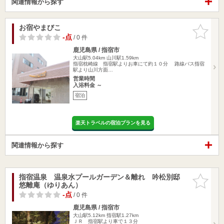
関連情報から探す
お宿やまびこ
お気に入
りに追加
-点
/ 0 件
鹿児島県 / 指宿市
大山駅5.04km
山川駅1.59km
指宿枕崎線 指宿駅よりお車にて約１０分 路線バス指宿
駅より山川方面…
営業時間
入浴料金 ～
宿泊
楽天トラベルの宿泊プランを見る
関連情報から探す
指宿温泉 温泉水プールガーデン＆離れ 吟松別邸
お気に入
悠離庵（ゆりあん）
りに追加
-点
/ 0 件
鹿児島県 / 指宿市
大山駅5.12km
指宿駅1.27km
ＪＲ 指宿駅より車で１３分