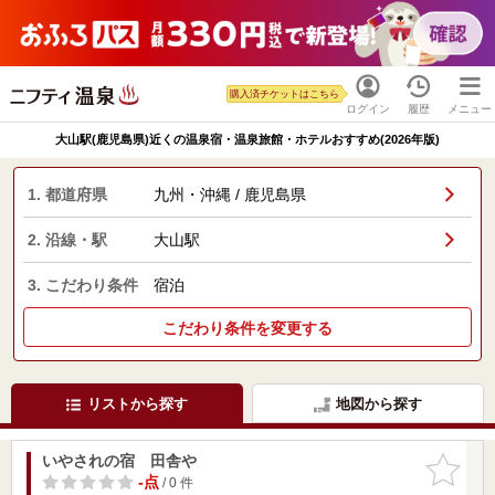
購入済チケットはこちら
ログイン
履歴
メニュー
大山駅(鹿児島県)近くの温泉宿・温泉旅館・ホテルおすすめ(2026年版)
1. 都道府県
九州・沖縄 / 鹿児島県
2. 沿線・駅
大山駅
3. こだわり条件
宿泊
こだわり条件を変更する
リストから探す
地図から探す
いやされの宿 田舎や
お気に入
りに追加
-点
/ 0 件