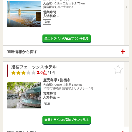
大山駅4.61km
二月田駅2.73km
指宿駅から車で約15分
営業時間
入浴料金 ～
宿泊
楽天トラベルの宿泊プランを見る
関連情報から探す
指宿フェニックスホテル
お気に入
りに追加
3.0点
/ 1 件
鹿児島県 / 指宿市
大山駅4.96km
山川駅1.50km
JR指宿枕崎線 指宿駅よりタクシー5分
営業時間
入浴料金 ～
宿泊
楽天トラベルの宿泊プランを見る