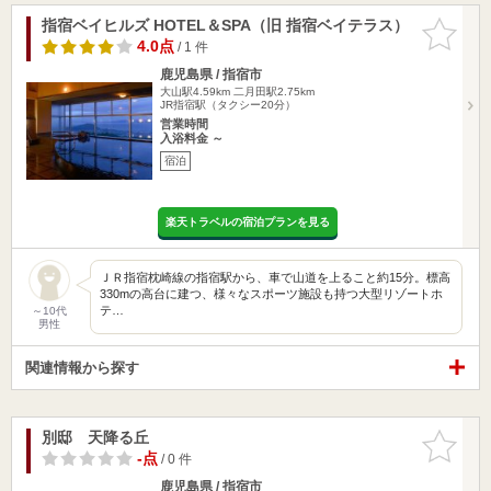
指宿ベイヒルズ HOTEL＆SPA（旧 指宿ベイテラス）
お気に入
りに追加
4.0点
/ 1 件
鹿児島県 / 指宿市
大山駅4.59km
二月田駅2.75km
JR指宿駅（タクシー20分）
営業時間
入浴料金 ～
宿泊
楽天トラベルの宿泊プランを見る
ＪＲ指宿枕崎線の指宿駅から、車で山道を上ること約15分。標高
330mの高台に建つ、様々なスポーツ施設も持つ大型リゾートホ
テ…
～10代
男性
関連情報から探す
別邸 天降る丘
お気に入
りに追加
-点
/ 0 件
鹿児島県 / 指宿市