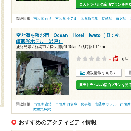
楽天トラベルの宿泊プランを見
関連情報
南薩摩 宿泊
南薩摩 ホテル
薩摩板敷駅
枕崎駅
白沢駅
空と海を臨む宿 Ocean Hotel Iwato（旧：枕
崎観光ホテル 岩戸）
鹿児島県 / 枕崎市 /
松ケ浦駅8.15km
/
枕崎駅1.11km
- 点
/ 0件
施設情報を見る
楽天トラベルの宿泊プランを見
関連情報
南薩摩 宿泊
南薩摩 お食事・食事処
南薩摩 ホテル
南薩摩
薩摩塩屋駅
おすすめのアクティビティ情報