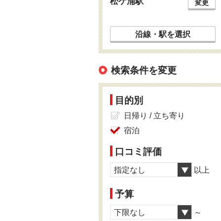
松ケ浦駅
変更
沿線・駅を選択
検索条件を変更
目的別
日帰り / 立ち寄り
宿泊
口コミ評価
指定なし
以上
予算
下限なし
～