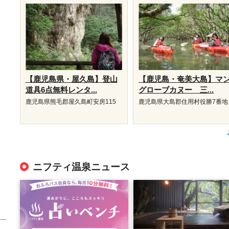
【鹿児島県・屋久島】登山
【鹿児島・奄美大島】マ
道具6点無料レンタ...
グローブカヌー 三...
鹿児島県熊毛郡屋久島町安房115
鹿児島県大島郡住用村役勝7番地
ニフティ温泉ニュース