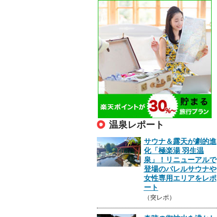
温泉レポート
サウナ＆露天が劇的進
化「極楽湯 羽生温
泉」！リニューアルで
登場のバレルサウナや
女性専用エリアをレポ
ート
（突レポ）