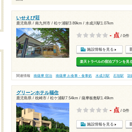
いせえび荘
鹿児島県 / 南九州市 /
松ケ浦駅3.89km
/
水成川駅1.07km
- 点
/ 0件
施設情報を見る
楽天トラベルの宿泊プランを見
関連情報
南薩摩 宿泊
南薩摩 お食事・食事処
水成川駅
石垣駅
頴
グリーンホテル福住
鹿児島県 / 枕崎市 /
松ケ浦駅7.54km
/
薩摩板敷駅1.49km
- 点
/ 0件
施設情報を見る