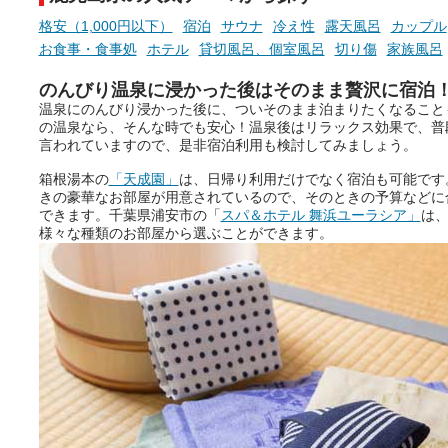
たら素敵ですよね。
格安（1,000円以下）
宿泊
サウナ
冷え性
露天風呂
カップル
お食事・食事処
ホテル
貸切風呂、個室風呂
切り傷
家族風呂
のんびり温泉に浸かった後はそのまま贅沢に宿泊
ニフティ温泉の「占いベンチ」
温泉にのんびり浸かった後に、ついそのまま泊まりたくなること
は、そんなあなたの心のつぶや
の温泉なら、そんな時でも安心！温泉後はリラックス効果で、普
きをプロの占い師に相談するこ
言われていますので、是非宿泊利用も検討してみましょう。
とができるサービスです。
箱根湯本の
「天成園」
は、日帰り利用だけでなく宿泊も可能です
きの豪華なお部屋が用意されているので、そのときの予算などに
できます。千葉県浦安市の「
スパ＆ホテル 舞浜ユーラシア」
は
おふろパス会員様なら、この特
様々な種類のお部屋から選ぶことができます。
別なひとときを「毎月10分無
料」でご利用いただけます。
お湯で体がほぐれたら、次は占
い師さんとお話しして、心もほ
ぐしてみませんか？