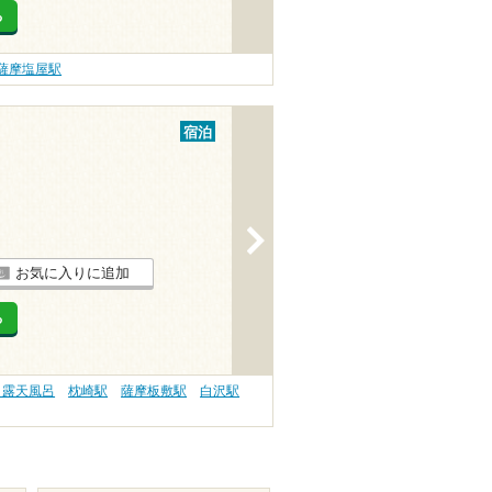
る
薩摩塩屋駅
宿泊
>
お気に入りに追加
る
 露天風呂
枕崎駅
薩摩板敷駅
白沢駅