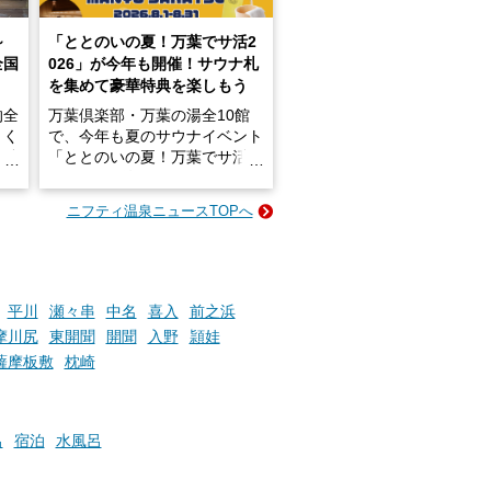
～
「ととのいの夏！万葉でサ活2
全国
026」が今年も開催！サウナ札
を集めて豪華特典を楽しもう
的全
万葉倶楽部・万葉の湯全10館
きく
で、今年も夏のサウナイベント
炭酸
「ととのいの夏！万葉でサ活2
026」が開催されます！
ニフティ温泉ニュースTOPへ
成分
2026年8月1日（土）～8月31
かつ
日（月）までの開催期間中は、
いで
サウナ飯やサウナドリンク、岩
盤浴の利用などで「万葉サウナ
札」を集めることで、オリジナ
平川
瀬々串
中名
喜入
前之浜
か
ルグッズや無料券などの特典と
摩川尻
東開聞
開聞
入野
頴娃
素塩
交換可能。
薩摩板敷
枕崎
て
け流
さらに、各館ではアロマロウリ
つ
ュやアウフグースなど、サウナ
施設
好きにはたまらない多彩なイベ
呂
宿泊
水風呂
ントも予定されています。ぜひ
チェックしてください！