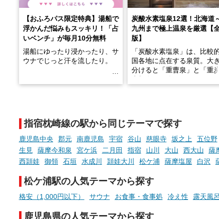
【おふろパス限定特典】湯船で
炭酸水素塩泉12選！北海道
浮かんだ悩みもスッキリ！「占
九州まで極上温泉を厳選【
いベンチ」が毎月10分無料
版】
湯船にゆったり浸かったり、サ
「炭酸水素塩泉」は、比較
ウナでじっと汗を流したり。
国各地に点在する泉質。大
分けると「重曹泉」と「重
土類泉」に分かれます。
そんな「一人でぼんやり過ごす
また硫黄や鉄分などの特殊
時間」、ふだん後回しにしてい
が混ざり合うことで、複雑
た「これからのこと」や「ちょ
多様な個性を持つことも多
指宿枕崎線の駅から同じテーマで探す
っとした悩み」が、頭に浮かん
す。
でくることはありませんか？
鹿児島中央
郡元
南鹿児島
宇宿
谷山
慈眼寺
坂之上
五位野
今回は筆者自ら入浴した中
生見
薩摩今和泉
宮ケ浜
二月田
指宿
山川
大山
西大山
薩
ら、日本各地にある炭酸水
西頴娃
御領
石垣
水成川
頴娃大川
松ケ浦
薩摩塩屋
白沢
泉を12施設セレクト。すべ
お風呂でリラックスしているか
日帰り入浴可能で、源泉か
松ケ浦駅の人気テーマから探す
らこそ向き合える、大切な自分
しと泉質の良さにこだわり
の本音。
つ、万人におすすめしたい
格安（1,000円以下）
サウナ
お食事・食事処
冷え性
露天風
を厳選しました。
そんな心のつぶやきを、湯あが
鹿児島県の人気テーマから探す
りの温まった心のまま相談でき