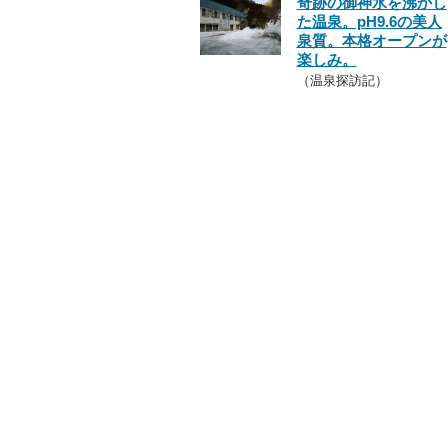
奇跡の御神水を沸かし
た温泉。pH9.6の美人
泉質。本格オープンが
楽しみ。
（温泉探訪記）