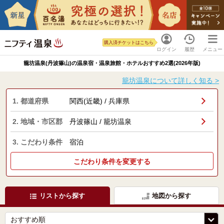
購入済チケットはこちら
ログイン
履歴
メニュー
籠坊温泉(丹波篠山)の温泉宿・温泉旅館・ホテルおすすめ2選(2026年版)
籠坊温泉について詳しく知る >
1. 都道府県
関西(近畿) / 兵庫県
2. 地域・市区郡
丹波篠山 / 籠坊温泉
3. こだわり条件
宿泊
こだわり条件を変更する
リストから探す
地図から探す