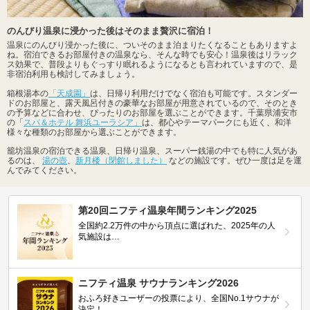
のんびり温泉に浸かった後はそのまま贅沢に宿泊！
温泉にのんびり浸かった後に、ついそのまま泊まりたくなることもありますよ
ね。宿泊できるお部屋付きの温泉なら、そんな時でも安心！温泉後はリラック
ス効果で、普段よりもぐっすり眠れるようになるとも言われていますので、是
非宿泊利用も検討してみましょう。
箱根湯本の
「天成園」
は、日帰り利用だけでなく宿泊も可能です。スタンダー
ドのお部屋と、露天風呂付きの豪華なお部屋が用意されているので、そのとき
の予算などに合わせ、ぴったりのお部屋を選ぶことができます。千葉県浦安市
の「
スパ＆ホテル 舞浜ユーラシア」
は、都心やテーマパークにも近く、和洋
様々な種類のお部屋から選ぶことができます。
籠坊温泉の宿泊できる温泉、日帰り温泉、スーパー銭湯の中でも特に人気があ
るのは、
湯の壺
、
新月楼（閉館しました）
などの施設です。ぜひ一度は足を運
んでみてください。
第20回ニフティ温泉年間ランキング2025
全国約2.2万件の中から頂点に選ばれた、2025年の人
気施設は…
ニフティ温泉 サウナランキング2026
おふろ好きユーザーの投票により、全国No.1サウナが
決定！