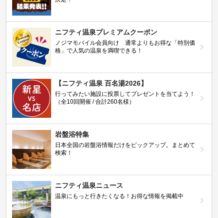
ニフティ温泉プレミアムクーポン
ノジマモバイル会員向け 通常よりもお得な「特別価
格」で人気の温泉を満喫できる！
【ニフティ温泉 百名湯2026】
行ってみたい施設に投票してプレゼントを当てよう！
（全10回開催 / 合計260名様）
岩盤浴特集
日本全国の岩盤浴情報だけをピックアップ。まとめて
検索！
ニフティ温泉ニュース
温泉にもっと行きたくなる！お得な情報を掲載中