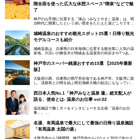
階全面を使った広大な休憩スペース"喫泉"などで魅
了
神戸の山手側に位置する「湊山（みなとやま）温泉」は、明
治時代に開業したという深い歴史をたたえた湯どころです。
そんな長寿の温泉が今、話題となっています。理由は湯船い
っぱいに浮かぶアヒルちゃん。さらに、ゆったりくつろげて
城崎温泉のおすすめ観光スポット25選！日帰り観光
コワーキングも可能な休憩スペースも人気に。斬新な企画や
モデルコースも紹介
設備で人々をアッと驚かせる湊山温泉の魅力をリポートしま
す。
城崎温泉は、兵庫県の日本海側に位置する観光客に人気の温
泉地。川沿いの柳並木が情緒ある温泉街の街歩きや7つある
外湯巡り、ロープウェイからの絶景、冬のカニ料理などで知
られています。鉄道の駅から温泉街が近く、歩いて回るのに
神戸市のスーパー銭湯おすすめ15選 【2025年最新
ちょうどよい規模で、日帰りでの訪問にもおすすめです。
版】
この記事では、城崎温泉と周辺の見どころから厳選した25
大阪府の西、兵庫県の県庁所在地である神戸市。大阪湾に面
の観光スポットをピックアップ。温泉やご当地グルメなどを
し、淡路島との間を結ぶ明石海峡大橋の始点にもなっていま
盛り込んだ日帰り観光モデルコースも紹介しているので、ぜ
す。古くから港町として栄え、異国情緒の残る異人館街や中
ひ参考にしてくださいね！
華街をはじめ、きらびやかに発展したハーバーランドなど、
西日本人気No.1「神戸みなと温泉 蓮」総支配人が
人気観光スポットもめじろ押しです。
語る、使命とは- 温泉のお仕事 vol.02
そして、温泉好きの視点から見ると、神戸市といえば何とい
っても「有馬温泉」。日本三古湯の一角をなす、歴史ある名
温浴施設で働く方々をインタビューする企画「温泉のお仕
湯です。そのお湯をリーズナブルに体験できる健康ランドや
事」。
スーパー銭湯があったら……。今回はそんな希望に沿う施設
第2弾はニフティ温泉年間ランキング2018で全国総合ランキ
も含め、おすすめのスパ銭をピックアップしてご紹介してい
ング西日本1位、2年連続「ベストオブ宿泊賞」に輝いた
きます！
名湯、有馬温泉で最大にして最強の日帰り温泉施設
「神戸みなと温泉 蓮」の魅力に迫りました！
「有馬温泉 太閤の湯」
大阪市内から1時間弱、神戸市内からはなんと30分で向かえ