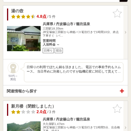
湯の壺
お気に入
りに追加
4.8点
/ 5 件
兵庫県 / 丹波篠山市 / 籠坊温泉
三田駅18.35km
JR宝塚線三田駅から神姫バス篭坊行きで1時間10分、終点
下車すぐ（バ…
営業時間
入浴料金 ～
日帰り
宿泊
日帰りの利用でぼたん鍋を頂きました。 電話での事前予約もスム
ース。 当日早めに到着したのですが臨機応変に対応して貰えて…
50代～
男性
関連情報から探す
新月楼（閉館しました）
お気に入
りに追加
2.0点
/ 3 件
兵庫県 / 丹波篠山市 / 籠坊温泉
大久保駅1.47km
JR宝塚線三田駅から神姫バス篭坊行きで1時間5分、出合橋
下車、徒歩3…