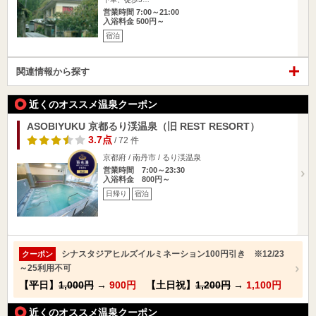
営業時間 7:00～21:00
入浴料金 500円～
宿泊
関連情報から探す
近くのオススメ温泉クーポン
ASOBIYUKU 京都るり渓温泉（旧 REST RESORT）
3.7点
/ 72 件
京都府 / 南丹市 / るり渓温泉
営業時間 7:00～23:30
入浴料金 800円～
日帰り
宿泊
シナスタジアヒルズイルミネーション100円引き ※12/23
クーポン
～25利用不可
【平日】
1,000円
→
900円
【土日祝】
1,200円
→
1,100円
近くのオススメ温泉クーポン