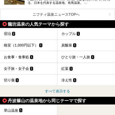
る、日本を代表する温泉地、有馬温泉。
そのなかでも最大の規模を誇る「有馬温泉 太閤の湯」は、
有名な「金泉」と「銀泉」に加え、人工のの炭酸泉まで楽し
める、ある意味「最強」ともいえる施設です。
ニフティ温泉ニュースTOPへ
今回は自慢のお湯をメインにその魅力の数々を紹介します！
籠坊温泉の人気テーマから探す
宿泊
カップル
2
1
格安（1,000円以下）
炭酸泉
1
1
お食事・食事処
ひとり旅・一人旅
1
1
女子旅・女子会
紅葉
1
1
切り傷
冷え性
1
1
すべて表示する
丹波篠山の温泉地から同じテーマで探す
草山温泉
1