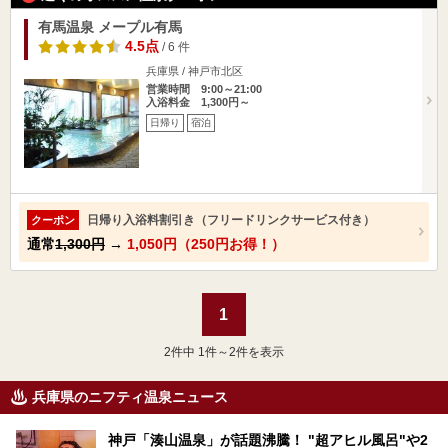
有馬温泉 メープル有馬
4.5点
/ 6 件
兵庫県 / 神戸市北区
営業時間 9:00～21:00
入浴料金 1,300円～
日帰り
宿泊
日帰り入浴料割引き（フリードリンクサービス付き）
クーポン
通常
1,300円
→
1,050円（250円お得！）
1
2
件中 1件～2件を表示
兵庫県のニフティ温泉ニュース
神戸「湊山温泉」が話題沸騰！ "超アヒル風呂"や2