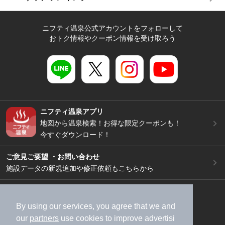
ニフティ温泉公式アカウントをフォローして
おトク情報やクーポン情報を受け取ろう
ニフティ温泉アプリ
地図から温泉検索！お得な限定クーポンも！
今すぐダウンロード！
ご意見ご要望 ・お問い合わせ
施設データの新規追加や修正依頼もこちらから
スマートフォン
/
PC
加盟店募集（資料請求）
広告出稿のご案内
By using our services, you agree that we and
our
partners
use cookies to improve advertisi
利用規約
ライフスタイルMEMBERS+規約