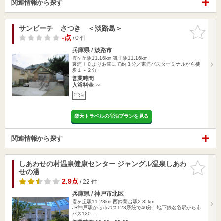
関連情報から探す
サンビーチ さつき ＜淡路島＞
お気に入
りに追加
-点
/ 0 件
兵庫県 / 淡路市
霞ヶ丘駅11.16km
舞子駅11.16km
東浦ＩＣよりお車にて約３分／東浦バスターミナルから徒
歩１～２分
営業時間
入浴料金 ～
宿泊
楽天トラベルの宿泊プランを見る
関連情報から探す
しあわせの村温泉健康センター ジャングル温泉しあわ
お気に入
せの湯
りに追加
2.9点
/ 22 件
兵庫県 / 神戸市北区
霞ヶ丘駅11.23km
西鈴蘭台駅2.35km
JR神戸駅から市バス123系統で40分、地下鉄名谷駅から市
バス120…