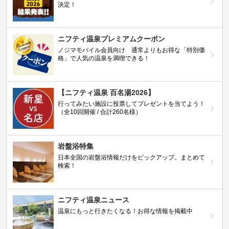
決定！
ニフティ温泉プレミアムクーポン
ノジマモバイル会員向け 通常よりもお得な「特別価
格」で人気の温泉を満喫できる！
【ニフティ温泉 百名湯2026】
行ってみたい施設に投票してプレゼントを当てよう！
（全10回開催 / 合計260名様）
岩盤浴特集
日本全国の岩盤浴情報だけをピックアップ。まとめて
検索！
ニフティ温泉ニュース
温泉にもっと行きたくなる！お得な情報を掲載中