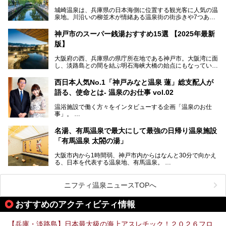
す。
城崎温泉は、兵庫県の日本海側に位置する観光客に人気の温
泉地。川沿いの柳並木が情緒ある温泉街の街歩きや7つある
外湯巡り、ロープウェイからの絶景、冬のカニ料理などで知
られています。鉄道の駅から温泉街が近く、歩いて回るのに
神戸市のスーパー銭湯おすすめ15選 【2025年最新
ちょうどよい規模で、日帰りでの訪問にもおすすめです。
版】
この記事では、城崎温泉と周辺の見どころから厳選した25
大阪府の西、兵庫県の県庁所在地である神戸市。大阪湾に面
の観光スポットをピックアップ。温泉やご当地グルメなどを
し、淡路島との間を結ぶ明石海峡大橋の始点にもなっていま
盛り込んだ日帰り観光モデルコースも紹介しているので、ぜ
す。古くから港町として栄え、異国情緒の残る異人館街や中
ひ参考にしてくださいね！
華街をはじめ、きらびやかに発展したハーバーランドなど、
西日本人気No.1「神戸みなと温泉 蓮」総支配人が
人気観光スポットもめじろ押しです。
語る、使命とは- 温泉のお仕事 vol.02
そして、温泉好きの視点から見ると、神戸市といえば何とい
っても「有馬温泉」。日本三古湯の一角をなす、歴史ある名
温浴施設で働く方々をインタビューする企画「温泉のお仕
湯です。そのお湯をリーズナブルに体験できる健康ランドや
事」。
スーパー銭湯があったら……。今回はそんな希望に沿う施設
第2弾はニフティ温泉年間ランキング2018で全国総合ランキ
も含め、おすすめのスパ銭をピックアップしてご紹介してい
ング西日本1位、2年連続「ベストオブ宿泊賞」に輝いた
きます！
名湯、有馬温泉で最大にして最強の日帰り温泉施設
「神戸みなと温泉 蓮」の魅力に迫りました！
「有馬温泉 太閤の湯」
大阪市内から1時間弱、神戸市内からはなんと30分で向かえ
る、日本を代表する温泉地、有馬温泉。
そのなかでも最大の規模を誇る「有馬温泉 太閤の湯」は、
有名な「金泉」と「銀泉」に加え、人工のの炭酸泉まで楽し
める、ある意味「最強」ともいえる施設です。
ニフティ温泉ニュースTOPへ
今回は自慢のお湯をメインにその魅力の数々を紹介します！
おすすめのアクティビティ情報
【兵庫・淡路島】日本最大級の海上アスレチック！２０２６フロ