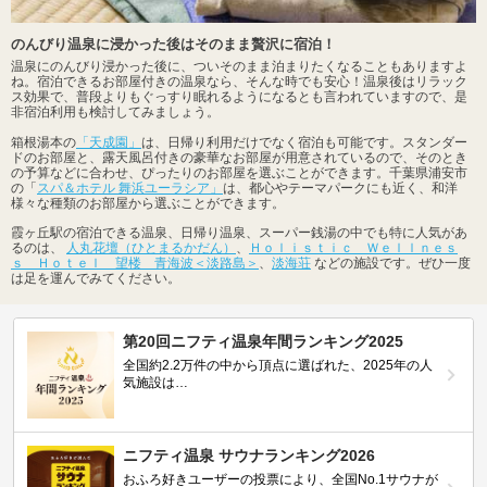
のんびり温泉に浸かった後はそのまま贅沢に宿泊！
温泉にのんびり浸かった後に、ついそのまま泊まりたくなることもありますよ
ね。宿泊できるお部屋付きの温泉なら、そんな時でも安心！温泉後はリラック
ス効果で、普段よりもぐっすり眠れるようになるとも言われていますので、是
非宿泊利用も検討してみましょう。
箱根湯本の
「天成園」
は、日帰り利用だけでなく宿泊も可能です。スタンダー
ドのお部屋と、露天風呂付きの豪華なお部屋が用意されているので、そのとき
の予算などに合わせ、ぴったりのお部屋を選ぶことができます。千葉県浦安市
の「
スパ＆ホテル 舞浜ユーラシア」
は、都心やテーマパークにも近く、和洋
様々な種類のお部屋から選ぶことができます。
霞ヶ丘駅の宿泊できる温泉、日帰り温泉、スーパー銭湯の中でも特に人気があ
るのは、
人丸花壇（ひとまるかだん）
、
Ｈｏｌｉｓｔｉｃ Ｗｅｌｌｎｅｓ
ｓ Ｈｏｔｅｌ 望楼 青海波＜淡路島＞
、
淡海荘
などの施設です。ぜひ一度
は足を運んでみてください。
第20回ニフティ温泉年間ランキング2025
全国約2.2万件の中から頂点に選ばれた、2025年の人
気施設は…
ニフティ温泉 サウナランキング2026
おふろ好きユーザーの投票により、全国No.1サウナが