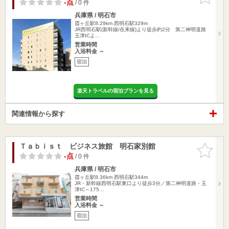
りに追加
-点
/ 0 件
兵庫県 / 明石市
霞ヶ丘駅8.29km
西明石駅329m
JR西明石駅(新幹線/在来線)より徒歩約2分 第二神明道路
玉津ICよ…
営業時間
入浴料金 ～
宿泊
楽天トラベルの宿泊プランを見る
関連情報から探す
Ｔａｂｉｓｔ ビジネス旅館 明石家別館
お気に入
りに追加
-点
/ 0 件
兵庫県 / 明石市
霞ヶ丘駅8.36km
西明石駅344m
JR・新幹線西明石駅東口より徒歩3分／第二神明道路・玉
津IC～175…
営業時間
入浴料金 ～
宿泊