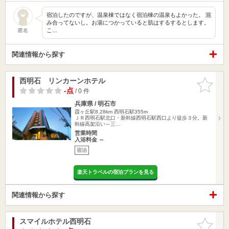
宿泊したのですが、温泉棟ではなく宿泊棟の温泉もよかった。 混
み合ってないし。お湯につかっていると肌はするするとします。
こ…
匿名
関連情報から探す
西明石 リンカーンホテル
お気に入
りに追加
-点
/ 0 件
兵庫県 / 明石市
霞ヶ丘駅8.28km
西明石駅355m
ＪＲ西明石駅北口・新幹線西明石駅西口より徒歩３分。新
幹線高架沿い～三…
営業時間
入浴料金 ～
宿泊
楽天トラベルの宿泊プランを見る
関連情報から探す
スマイルホテル西明石
お気に入