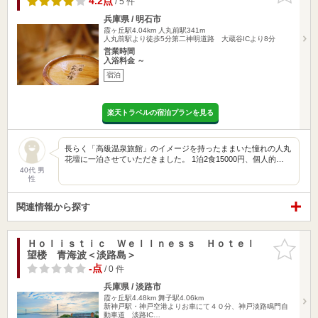
4.2点
/ 5 件
兵庫県 / 明石市
霞ヶ丘駅4.04km
人丸前駅341m
人丸前駅より徒歩5分第二神明道路 大蔵谷ICより8分
営業時間
入浴料金 ～
宿泊
楽天トラベルの宿泊プランを見る
長らく「高級温泉旅館」のイメージを持ったままいた憧れの人丸
花壇に一泊させていただきました。 1泊2食15000円、個人的…
40代 男
性
関連情報から探す
Ｈｏｌｉｓｔｉｃ Ｗｅｌｌｎｅｓｓ Ｈｏｔｅｌ
お気に入
望楼 青海波＜淡路島＞
りに追加
-点
/ 0 件
兵庫県 / 淡路市
霞ヶ丘駅4.48km
舞子駅4.06km
新神戸駅・神戸空港よりお車にて４０分、神戸淡路鳴門自
動車道 淡路IC…