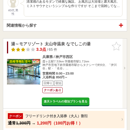
清潔感のあるモダンで綺麗な施設。 お風呂は大浴場と露天風呂、
ミストサウナというシンプルな作りですが そこまで混雑してな…
40代 男
性
関連情報から探す
湯～モアリゾート 太山寺温泉 なでしこの湯
お気に入
りに追加
3.3点
/ 65 件
兵庫県 / 神戸市西区
霞ヶ丘駅7.53km
学園都市駅1.71km
神戸市営地下鉄学園都市駅からタクシーで約5分、「伊川
谷」駅・「名谷」…
営業時間 8:00～23:00
入浴料金 850円～
日帰り
宿泊
クーポンあり
楽天トラベルの宿泊プランを見る
フリードリンク付き入浴券（大人）割引
クーポン
通常
1,300円
→
1,200円（100円お得！）