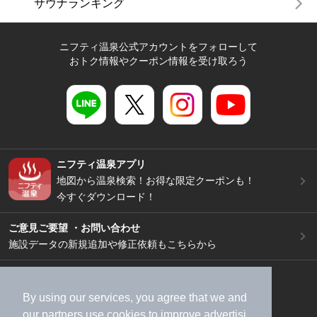
サウナランキング
ニフティ温泉公式アカウントをフォローして
おトク情報やクーポン情報を受け取ろう
ニフティ温泉アプリ
地図から温泉検索！お得な限定クーポンも！
今すぐダウンロード！
ご意見ご要望 ・お問い合わせ
施設データの新規追加や修正依頼もこちらから
スマートフォン
/
PC
加盟店募集（資料請求）
広告出稿のご案内
By using our services, you agree that we and
our
partners
use cookies to improve advertisi
利用規約
ライフスタイルMEMBERS+規約