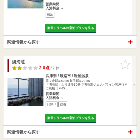
営業時間
入浴料金 ～
宿泊
楽天トラベルの宿泊プランを見る
関連情報から探す
淡海荘
お気に入
りに追加
2.0点
/ 2 件
兵庫県 / 淡路市 / 岩屋温泉
霞ヶ丘駅4.50km
舞子駅4.29km
「明石駅」より徒歩10分で明石港ジェノバライン岩屋行き
に乗船（￥45…
営業時間
入浴料金 ～
日帰り
宿泊
楽天トラベルの宿泊プランを見る
関連情報から探す