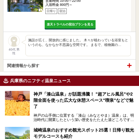
営業時間 10:00～22:00
入浴料金 800円～
日帰り
宿泊
楽天トラベルの宿泊プランを見る
施設が広く、開放的に感じました。 木々が植わっている浴室もと
いうのも、なかなか不思議な空間です。 まるで、植物園の…
40代 男
性
関連情報から探す
兵庫県のニフティ温泉ニュース
神戸「湊山温泉」が話題沸騰！ "超アヒル風呂"や2
階全面を使った広大な休憩スペース"喫泉"などで魅
了
神戸の山手側に位置する「湊山（みなとやま）温泉」は、明
治時代に開業したという深い歴史をたたえた湯どころです。
そんな長寿の温泉が今、話題となっています。理由は湯船い
っぱいに浮かぶアヒルちゃん。さらに、ゆったりくつろげて
城崎温泉のおすすめ観光スポット25選！日帰り観光
コワーキングも可能な休憩スペースも人気に。斬新な企画や
モデルコースも紹介
設備で人々をアッと驚かせる湊山温泉の魅力をリポートしま