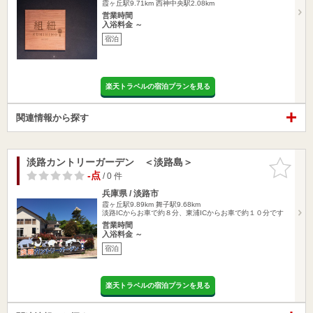
霞ヶ丘駅9.71km
西神中央駅2.08km
営業時間
入浴料金 ～
宿泊
楽天トラベルの宿泊プランを見る
関連情報から探す
淡路カントリーガーデン ＜淡路島＞
お気に入
りに追加
-点
/ 0 件
兵庫県 / 淡路市
霞ヶ丘駅9.89km
舞子駅9.68km
淡路ICからお車で約８分、東浦ICからお車で約１０分です
営業時間
入浴料金 ～
宿泊
楽天トラベルの宿泊プランを見る