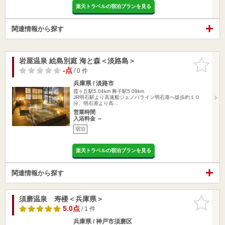
楽天トラベルの宿泊プランを見る
関連情報から探す
岩屋温泉 絵島別庭 海と森＜淡路島＞
お気に入
りに追加
-点
/ 0 件
兵庫県 / 淡路市
霞ヶ丘駅5.04km
舞子駅5.09km
JR明石駅より高速船ジェノバライン明石港へ徒歩約１０
分、明石港より高…
営業時間
入浴料金 ～
宿泊
楽天トラベルの宿泊プランを見る
関連情報から探す
須磨温泉 寿楼＜兵庫県＞
お気に入
りに追加
5.0点
/ 1 件
兵庫県 / 神戸市須磨区