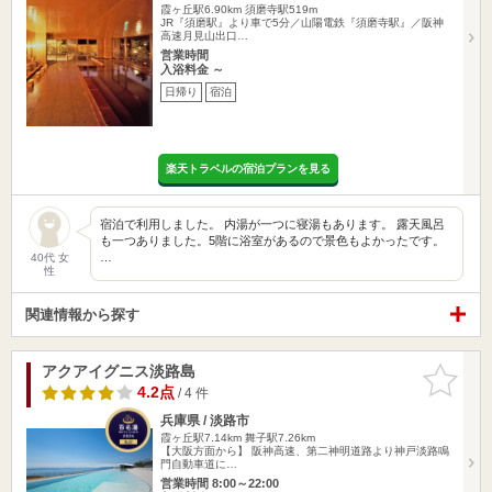
霞ヶ丘駅6.90km
須磨寺駅519m
JR『須磨駅』より車で5分／山陽電鉄『須磨寺駅』／阪神
高速月見山出口…
営業時間
入浴料金 ～
日帰り
宿泊
楽天トラベルの宿泊プランを見る
宿泊で利用しました。 内湯が一つに寝湯もあります。 露天風呂
も一つありました。5階に浴室があるので景色もよかったです。
…
40代 女
性
関連情報から探す
アクアイグニス淡路島
お気に入
りに追加
4.2点
/ 4 件
兵庫県 / 淡路市
霞ヶ丘駅7.14km
舞子駅7.26km
【大阪方面から】 阪神高速、第二神明道路より神戸淡路鳴
門自動車道に…
営業時間 8:00～22:00