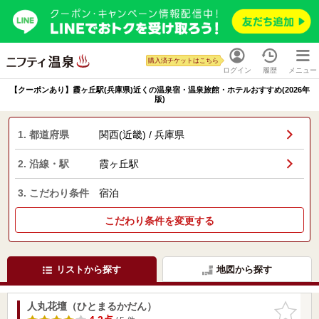
購入済チケットはこちら
ログイン
履歴
メニュー
【クーポンあり】霞ヶ丘駅(兵庫県)近くの温泉宿・温泉旅館・ホテルおすすめ(2026年
版)
1. 都道府県
関西(近畿) / 兵庫県
2. 沿線・駅
霞ヶ丘駅
3. こだわり条件
宿泊
こだわり条件を変更する
リストから探す
地図から探す
人丸花壇（ひとまるかだん）
お気に入
りに追加