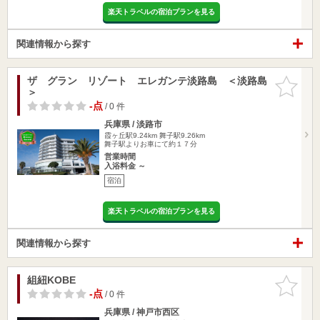
楽天トラベルの宿泊プランを見る
関連情報から探す
ザ グラン リゾート エレガンテ淡路島 ＜淡路島
お気に入
＞
りに追加
-点
/ 0 件
兵庫県 / 淡路市
霞ヶ丘駅9.24km
舞子駅9.26km
舞子駅よりお車にて約１７分
営業時間
入浴料金 ～
宿泊
楽天トラベルの宿泊プランを見る
関連情報から探す
組紐KOBE
お気に入
りに追加
-点
/ 0 件
兵庫県 / 神戸市西区