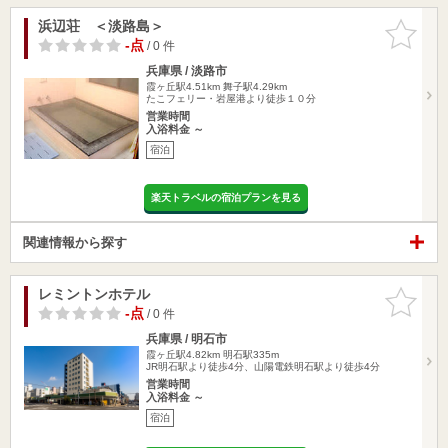
浜辺荘 ＜淡路島＞
お気に入
りに追加
-点
/ 0 件
兵庫県 / 淡路市
霞ヶ丘駅4.51km
舞子駅4.29km
たこフェリー・岩屋港より徒歩１０分
営業時間
入浴料金 ～
宿泊
楽天トラベルの宿泊プランを見る
関連情報から探す
レミントンホテル
お気に入
りに追加
-点
/ 0 件
兵庫県 / 明石市
霞ヶ丘駅4.82km
明石駅335m
JR明石駅より徒歩4分、山陽電鉄明石駅より徒歩4分
営業時間
入浴料金 ～
宿泊