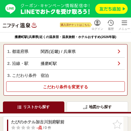
購入済チケットはこちら
ログイン
履歴
メニュー
播磨町駅(兵庫県)近くの温泉宿・温泉旅館・ホテルおすすめ(2026年版)
1. 都道府県
関西(近畿) / 兵庫県
2. 沿線・駅
播磨町駅
3. こだわり条件
宿泊
こだわり条件を変更する
リストから探す
地図から探す
たびのホテル加古川別府駅前
お気に入
りに追加
-点
/ 0 件