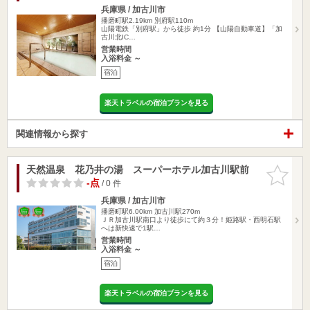
兵庫県 / 加古川市
播磨町駅2.19km
別府駅110m
山陽電鉄「別府駅」から徒歩 約1分 【山陽自動車道】「加
古川北IC…
営業時間
入浴料金 ～
宿泊
楽天トラベルの宿泊プランを見る
関連情報から探す
天然温泉 花乃井の湯 スーパーホテル加古川駅前
お気に入
りに追加
-点
/ 0 件
兵庫県 / 加古川市
播磨町駅6.00km
加古川駅270m
ＪＲ加古川駅南口より徒歩にて約３分！姫路駅・西明石駅
へは新快速で1駅…
営業時間
入浴料金 ～
宿泊
楽天トラベルの宿泊プランを見る