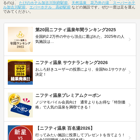
るのは、
たびのホテル加古川別府駅前
、
天然温泉 花乃井の湯 スーパーホテ
ル加古川駅前
、
エバーホテル 高砂駅前
などの施設です。ぜひ一度は足を運ん
でみてください。
第20回ニフティ温泉年間ランキング2025
全国約2.2万件の中から頂点に選ばれた、2025年の人
気施設は…
ニフティ温泉 サウナランキング2026
おふろ好きユーザーの投票により、全国No.1サウナが
決定！
ニフティ温泉プレミアムクーポン
ノジマモバイル会員向け 通常よりもお得な「特別価
格」で人気の温泉を満喫できる！
【ニフティ温泉 百名湯2026】
行ってみたい施設に投票してプレゼントを当てよう！