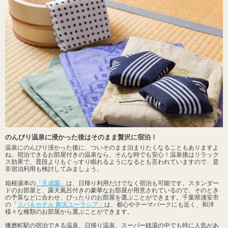
のんびり温泉に浸かった後はそのまま贅沢に宿泊！
温泉にのんびり浸かった後に、ついそのまま泊まりたくなることもありますよ
ね。宿泊できるお部屋付きの温泉なら、そんな時でも安心！温泉後はリラック
ス効果で、普段よりもぐっすり眠れるようになるとも言われていますので、是
非宿泊利用も検討してみましょう。
箱根湯本の
「天成園」
は、日帰り利用だけでなく宿泊も可能です。スタンダー
ドのお部屋と、露天風呂付きの豪華なお部屋が用意されているので、そのとき
の予算などに合わせ、ぴったりのお部屋を選ぶことができます。千葉県浦安市
の「
スパ＆ホテル 舞浜ユーラシア」
は、都心やテーマパークにも近く、和洋
様々な種類のお部屋から選ぶことができます。
播磨町駅の宿泊できる温泉、日帰り温泉、スーパー銭湯の中でも特に人気があ