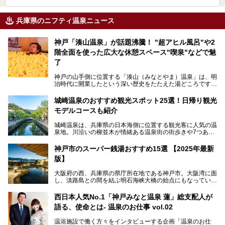
兵庫県のニフティ温泉ニュース
神戸「湊山温泉」が話題沸騰！ "超アヒル風呂"や2
階全面を使った広大な休憩スペース"喫泉"などで魅
了
神戸の山手側に位置する「湊山（みなとやま）温泉」は、明
治時代に開業したという深い歴史をたたえた湯どころです。
そんな長寿の温泉が今、話題となっています。理由は湯船い
っぱいに浮かぶアヒルちゃん。さらに、ゆったりくつろげて
城崎温泉のおすすめ観光スポット25選！日帰り観光
コワーキングも可能な休憩スペースも人気に。斬新な企画や
モデルコースも紹介
設備で人々をアッと驚かせる湊山温泉の魅力をリポートしま
す。
城崎温泉は、兵庫県の日本海側に位置する観光客に人気の温
泉地。川沿いの柳並木が情緒ある温泉街の街歩きや7つある
外湯巡り、ロープウェイからの絶景、冬のカニ料理などで知
られています。鉄道の駅から温泉街が近く、歩いて回るのに
神戸市のスーパー銭湯おすすめ15選 【2025年最新
ちょうどよい規模で、日帰りでの訪問にもおすすめです。
版】
この記事では、城崎温泉と周辺の見どころから厳選した25
大阪府の西、兵庫県の県庁所在地である神戸市。大阪湾に面
の観光スポットをピックアップ。温泉やご当地グルメなどを
し、淡路島との間を結ぶ明石海峡大橋の始点にもなっていま
盛り込んだ日帰り観光モデルコースも紹介しているので、ぜ
す。古くから港町として栄え、異国情緒の残る異人館街や中
ひ参考にしてくださいね！
華街をはじめ、きらびやかに発展したハーバーランドなど、
西日本人気No.1「神戸みなと温泉 蓮」総支配人が
人気観光スポットもめじろ押しです。
語る、使命とは- 温泉のお仕事 vol.02
そして、温泉好きの視点から見ると、神戸市といえば何とい
っても「有馬温泉」。日本三古湯の一角をなす、歴史ある名
温浴施設で働く方々をインタビューする企画「温泉のお仕
湯です。そのお湯をリーズナブルに体験できる健康ランドや