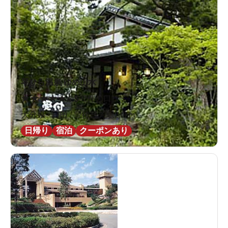
琴ひら温泉 ゆめ山水
★
★
★
★
★
4.5
32件の口コミ
大分県 / 日田 / 豊後三芳駅2.0km
日帰り
宿泊
クーポンあり