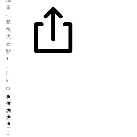
泉
/
筑
後
大
石
駅
1
.
5
k
m
★
3
1
★
件
★
の
★
口
★
コ
ミ