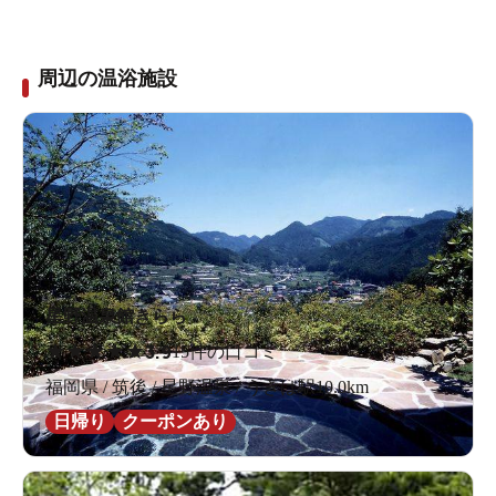
周辺の温浴施設
星野温泉館きらら
★
★
★
★
★
3.9
15件の口コミ
福岡県 / 筑後 / 星野温泉 / うきは駅10.0km
日帰り
クーポンあり