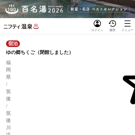
ログイン
履歴
メニュー
宿泊
ゆの郷ちくご（閉館しました）
福
岡
県
/
筑
後
/
筑
後
川
温