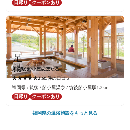
日帰り
クーポンあり
川の駅 船小屋恋ぼたる
★
★
★
★
★
3.8
5件の口コミ
福岡県 / 筑後 / 船小屋温泉 / 筑後船小屋駅1.2km
日帰り
クーポンあり
福岡県の
温浴施設をもっと見る