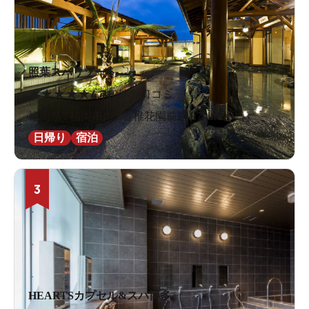
照葉スパリゾート
★
★
★
★
★
4.7
10件の口コミ
福岡県 / 福岡市内 / 香椎花園前駅1.7km
日帰り
宿泊
3
HEARTSカプセル&スパ博多