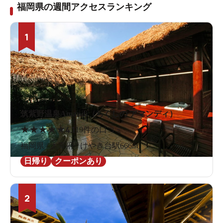
福岡県の週間アクセスランキング
1
筑紫野温泉Amandi（ちくしの アマンディ）
★
★
★
★
★
4.1
19件の口コミ
福岡県 / 太宰府 / けやき台駅666m
日帰り
クーポンあり
2