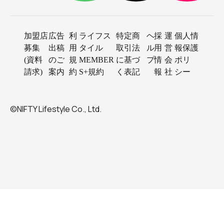
加盟店
広告
利
ライフス
特定商
ヘ
採
運
個人情
募集
出稿
用
タイル
取引法
ル
用
営
報保護
(資料
のご
規
MEMBER
に基づ
プ
情
会
ポリ
請求)
案内
約
S+規約
く表記
報
社
シー
©NIFTY Lifestyle Co., Ltd.