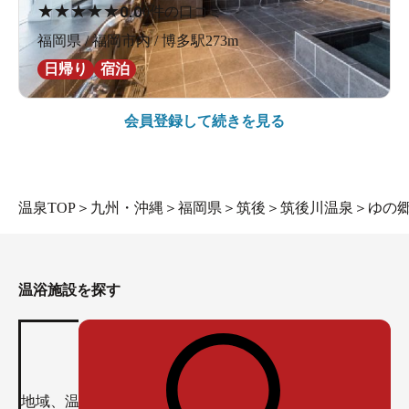
★
★
★
★
★
0.0
0件の口コミ
福岡県 / 福岡市内 / 博多駅273m
日帰り
宿泊
会員登録して続きを見る
温泉TOP
＞
九州・沖縄
＞
福岡県
＞
筑後
＞
筑後川温泉
＞
ゆの
温浴施設を探す