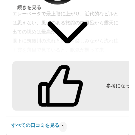
続きを見る
エレーベータで最上階に上がり、近代的なビルと
は思えない、風情のある旅館の内風呂から露天に
出ての眺めは最高かも。
眼下に筑後川の流れと瀬音を楽しみながら流れ往
く雲を薄目で見ていると、眠気が襲って来
て・・・。
筑後川温泉、隣の原鶴温泉とは違って、また、こ
れまた良いです。
参考になった
すべての口コミを見る
1