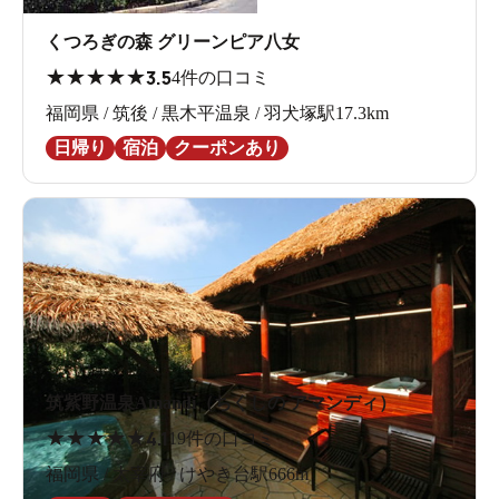
くつろぎの森 グリーンピア八女
★
★
★
★
★
3.5
4件の口コミ
福岡県 / 筑後 / 黒木平温泉 / 羽犬塚駅17.3km
日帰り
宿泊
クーポンあり
筑紫野温泉Amandi（ちくしの アマンディ）
★
★
★
★
★
4.1
19件の口コミ
福岡県 / 太宰府 / けやき台駅666m