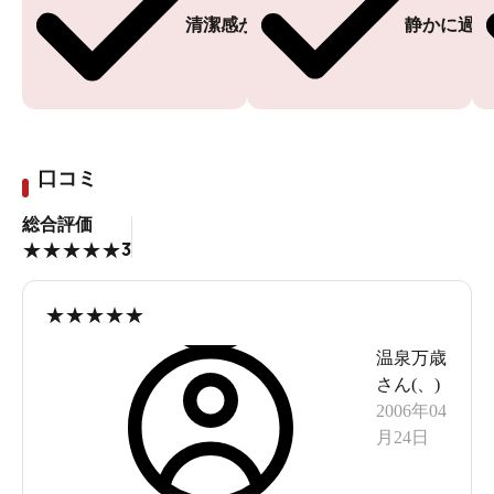
清潔感がある
静かに過ご
口コミ
総合評価
3
★
★
★
★
★
★
★
★
★
★
温泉万歳
さん(
、
)
2006年04
月24日