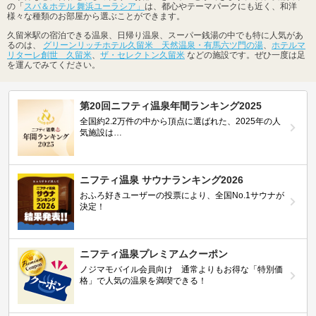
の「
スパ＆ホテル 舞浜ユーラシア」
は、都心やテーマパークにも近く、和洋
様々な種類のお部屋から選ぶことができます。
久留米駅の宿泊できる温泉、日帰り温泉、スーパー銭湯の中でも特に人気があ
るのは、
グリーンリッチホテル久留米 天然温泉・有馬六ツ門の湯
、
ホテルマ
リターレ創世 久留米
、
ザ・セレクトン久留米
などの施設です。ぜひ一度は足
を運んでみてください。
第20回ニフティ温泉年間ランキング2025
全国約2.2万件の中から頂点に選ばれた、2025年の人
気施設は…
ニフティ温泉 サウナランキング2026
おふろ好きユーザーの投票により、全国No.1サウナが
決定！
ニフティ温泉プレミアムクーポン
ノジマモバイル会員向け 通常よりもお得な「特別価
格」で人気の温泉を満喫できる！