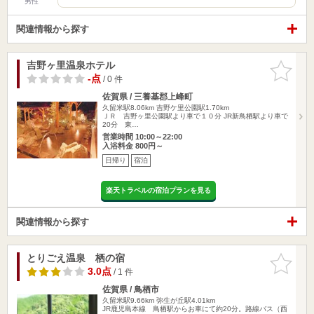
男性
関連情報から探す
吉野ヶ里温泉ホテル
お気に入
りに追加
-点
/ 0 件
佐賀県 / 三養基郡上峰町
久留米駅8.06km
吉野ケ里公園駅1.70km
ＪＲ 吉野ヶ里公園駅より車で１０分 JR新鳥栖駅より車で
20分 東…
営業時間 10:00～22:00
入浴料金 800円～
日帰り
宿泊
楽天トラベルの宿泊プランを見る
関連情報から探す
とりごえ温泉 栖の宿
お気に入
りに追加
3.0点
/ 1 件
佐賀県 / 鳥栖市
久留米駅9.66km
弥生が丘駅4.01km
JR鹿児島本線 鳥栖駅からお車にて約20分。路線バス（西