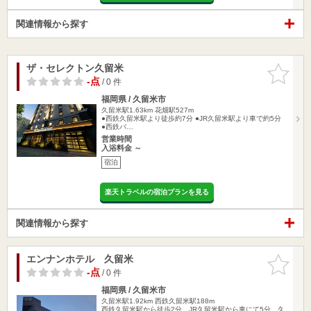
関連情報から探す
ザ・セレクトン久留米
お気に入
りに追加
-点
/ 0 件
福岡県 / 久留米市
久留米駅1.63km
花畑駅527m
●西鉄久留米駅より徒歩約7分 ●JR久留米駅より車で約5分
●西鉄バ…
営業時間
入浴料金 ～
宿泊
楽天トラベルの宿泊プランを見る
関連情報から探す
エンナンホテル 久留米
お気に入
りに追加
-点
/ 0 件
福岡県 / 久留米市
久留米駅1.92km
西鉄久留米駅188m
西鉄久留米駅から徒歩2分、JR久留米駅から車にて5分、久