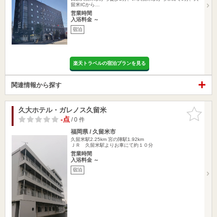
留米ICから…
営業時間
入浴料金 ～
宿泊
楽天トラベルの宿泊プランを見る
関連情報から探す
久大ホテル・ガレノス久留米
お気に入
りに追加
-点
/ 0 件
福岡県 / 久留米市
久留米駅2.25km
宮の陣駅1.92km
ＪＲ 久留米駅よりお車にて約１０分
営業時間
入浴料金 ～
宿泊