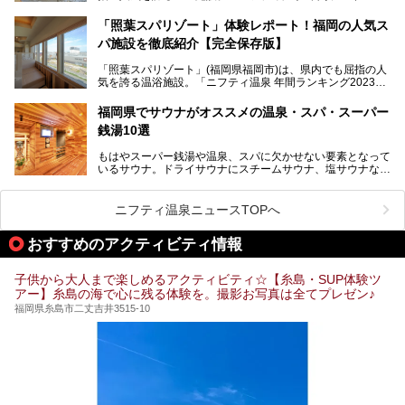
022」では、福岡県岩盤浴部門第１位を獲得。いつも多くの
入浴客で賑わっています。
「照葉スパリゾート」体験レポート！福岡の人気ス
パ施設を徹底紹介【完全保存版】
そこで今回は、ニフティ温泉ライターである筆者が現地訪
問。週替わりで男女入替制の温泉・サウナや岩盤浴・VIPル
「照葉スパリゾート」(福岡県福岡市)は、県内でも屈指の人
ーム・併設するレストランを体験し、それらの全貌を徹底紹
気を誇る温浴施設。「ニフティ温泉 年間ランキング2023」
介します！
では福岡県総合第３位を獲得し、平日・土日を問わず多くの
常連客で賑わっています。
福岡県でサウナがオススメの温泉・スパ・スーパー
銭湯10選
そこで今回は、ニフティ温泉ライターである筆者が現地体
験。超人気の岩盤房(岩盤浴)をはじめ、スパ＆サウナ・アミ
もはやスーパー銭湯や温泉、スパに欠かせない要素となって
ューズメント・宿泊施設・グルメ・その他施設まで、多彩な
いるサウナ。ドライサウナにスチームサウナ、塩サウナな
る全貌と魅力を徹底紹介します！
ど、いくつか異なるタイプが楽しめたり、水風呂や外気浴ス
ペース、ロウリュウなど、心ゆくまで楽しむためのサービス
が充実した施設も多くみられます。
ニフティ温泉ニュースTOPへ
今回はそんなサウナにこだわった、福岡県内のオススメ温
泉・銭湯・スパを10件紹介したいと思います！
おすすめのアクティビティ情報
子供から大人まで楽しめるアクティビティ☆【糸島・SUP体験ツ
アー】糸島の海で心に残る体験を。撮影お写真は全てプレゼン♪
福岡県糸島市二丈吉井3515-10