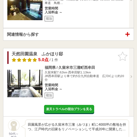
車道 鳥栖…
営業時間
入浴料金 ～
宿泊
関連情報から探す
天然田園温泉 ふかほり邸
お気に入
りに追加
5.0点
/ 1 件
福岡県 / 久留米市三潴町西牟田
久留米駅7.62km
西牟田駅1.13km
JR西牟田駅より車で約5分九州自動車道 広川ICより約20
分
営業時間
入浴料金 ～
宿泊
楽天トラベルの宿泊プランを見る
田園風景が広がる久留米市三潴（みづま）町に4000坪の敷地を持
つ、江戸時代の旧家をリノベーションして平成20年に開業した…
50代～