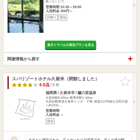
鉄バス）にて…
営業時間 10:30～18:00
入浴料金 300円～
日帰り
宿泊
楽天トラベルの宿泊プランを見る
関連情報から探す
スパリゾートホテル久留米（閉館しました）
お気に入
りに追加
4.0点
/ 5 件
福岡県 / 久留米市 / 櫨の里温泉
久留米駅8.80km
善導寺駅1.34km
九州自動車道久留米インタ－下車､国道210号線を日田方面
へ約10分､…
営業時間
入浴料金 ～
宿泊
ホテルに併設された、広々ゆったりの温泉です。近くの道の駅