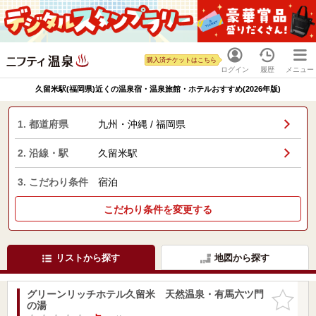
購入済チケットはこちら
ログイン
履歴
メニュー
久留米駅(福岡県)近くの温泉宿・温泉旅館・ホテルおすすめ(2026年版)
1. 都道府県
九州・沖縄 / 福岡県
2. 沿線・駅
久留米駅
3. こだわり条件
宿泊
こだわり条件を変更する
リストから探す
地図から探す
グリーンリッチホテル久留米 天然温泉・有馬六ツ門
お気に入
の湯
りに追加