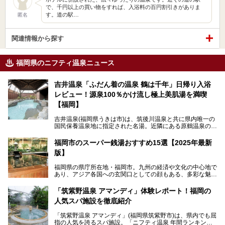
で、千円以上の買い物をすれば、入浴料の百円割引きがありま
す。道の駅…
匿名
関連情報から探す
福岡県のニフティ温泉ニュース
吉井温泉「ふだん着の温泉 鶴は千年」日帰り入浴
レビュー！源泉100％かけ流し極上美肌湯を満喫
【福岡】
吉井温泉(福岡県うきは市)は、筑後川温泉と共に県内唯一の
国民保養温泉地に指定された名湯。近隣にある原鶴温泉の観
光地風情と異なり、長閑な田園地帯に佇む小さな温泉地で
す。
福岡市のスーパー銭湯おすすめ15選【2025年最新
版】
「ふだん着の温泉 鶴は千年」は、吉井温泉にある日帰り入
浴施設。源泉100％かけ流しの極上美肌湯を楽しめ、近隣の
福岡県の県庁所在地・福岡市。九州の経済や文化の中心地で
住民や温泉ファンに愛され続けています。今回は筆者自ら日
あり、アジア各国への玄関口としての顔もある、多彩な魅力
帰り入浴し、自慢の温泉を中心に詳細レビューします！
をもつ大都市です。
「筑紫野温泉 アマンディ」体験レポート！福岡の
そんな福岡市は、スーパー銭湯も多種多彩。玄界灘を眺めら
人気スパ施設を徹底紹介
れるリゾート気分満点のスーパー銭湯から、繁華街近くのレ
トロな銭湯、泉質自慢の天然温泉まで、福岡市で行ってみた
「筑紫野温泉 アマンディ」(福岡県筑紫野市)は、県内でも屈
いスーパー銭湯を一挙ご紹介します。
指の人気を誇るスパ施設。「ニフティ温泉 年間ランキング2