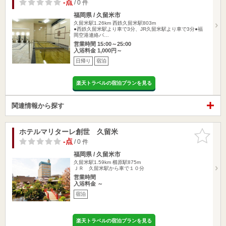
-点
/ 0 件
福岡県 / 久留米市
久留米駅1.26km
西鉄久留米駅803m
●西鉄久留米駅より車で3分、JR久留米駅より車で3分●福
岡空港連絡バ…
営業時間 15:00～25:00
入浴料金 1,000円～
日帰り
宿泊
楽天トラベルの宿泊プランを見る
関連情報から探す
ホテルマリターレ創世 久留米
お気に入
りに追加
-点
/ 0 件
福岡県 / 久留米市
久留米駅1.59km
櫛原駅875m
ＪＲ 久留米駅から車で１０分
営業時間
入浴料金 ～
宿泊
楽天トラベルの宿泊プランを見る