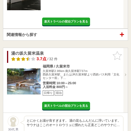
楽天トラベルの宿泊プランを見る
関連情報から探す
湯の坂久留米温泉
お気に入
りに追加
3.7点
/ 32 件
福岡県 / 久留米市
久留米駅2.96km
南久留米駅737m
西鉄久留米駅、またはJR久留米駅より西鉄バス利用「文化
センター前」下…
営業時間 10:00～25:00
入浴料金 800円～
日帰り
宿泊
楽天トラベルの宿泊プランを見る
とにかくお湯が良すぎます。 湯の花もふんだんに浮いています。
サウナはここのオートロウリュに慣れたら正直どこのサウナに…
30代 男