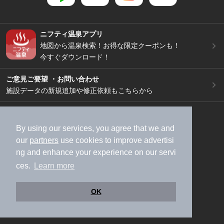
ニフティ温泉アプリ
地図から温泉検索！お得な限定クーポンも！
今すぐダウンロード！
ご意見ご要望 ・お問い合わせ
施設データの新規追加や修正依頼もこちらから
スマートフォン
/
PC
加盟店募集（資料請求）
広告出稿のご案内
By using our services, you agree that we and
our
partners
use cookies to improve advertisi
利用規約
ライフスタイルMEMBERS+規約
ng and enhance your experience on our servi
特定商取引法に基づく表記
ヘルプ
採用情報
ces.
Learn more
運営会社
個人情報保護ポリシー
©NIFTY Lifestyle Co., Ltd.
OK