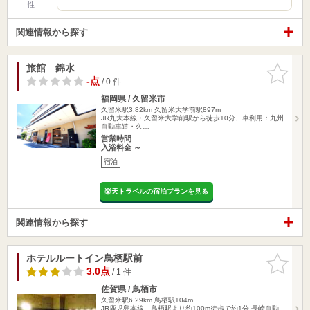
性
関連情報から探す
旅館 錦水
お気に入
りに追加
-点
/ 0 件
福岡県 / 久留米市
久留米駅3.82km
久留米大学前駅897m
JR九大本線・久留米大学前駅から徒歩10分、車利用：九州
自動車道・久…
営業時間
入浴料金 ～
宿泊
楽天トラベルの宿泊プランを見る
関連情報から探す
ホテルルートイン鳥栖駅前
お気に入
りに追加
3.0点
/ 1 件
佐賀県 / 鳥栖市
久留米駅6.29km
鳥栖駅104m
JR鹿児島本線 鳥栖駅より約100m徒歩で約1分 長崎自動