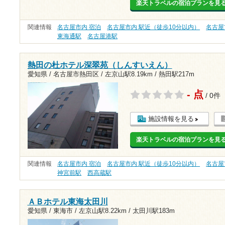
楽天トラベルの宿泊プランを見
関連情報
名古屋市内 宿泊
名古屋市内 駅近（徒歩10分以内）
名古屋
東海通駅
名古屋港駅
熱田の杜ホテル深翠苑（しんすいえん）
愛知県 / 名古屋市熱田区 /
左京山駅8.19km
/
熱田駅217m
- 点
/ 0件
施設情報を見る
楽天トラベルの宿泊プランを見
関連情報
名古屋市内 宿泊
名古屋市内 駅近（徒歩10分以内）
名古屋
神宮前駅
西高蔵駅
ＡＢホテル東海太田川
愛知県 / 東海市 /
左京山駅8.22km
/
太田川駅183m