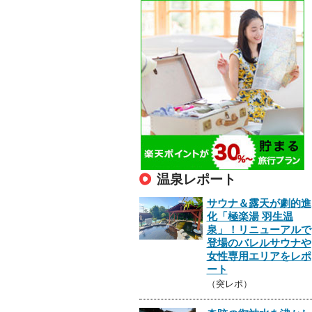
温泉レポート
サウナ＆露天が劇的進
化「極楽湯 羽生温
泉」！リニューアルで
登場のバレルサウナや
女性専用エリアをレポ
ート
（突レポ）