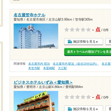
名古屋笠寺ホテル
愛知県 / 名古屋市南区 /
左京山駅3.95km
/
笠寺駅305m
- 点
/ 0件
施設情報を見る
楽天トラベルの宿泊プランを見
関連情報
名古屋市内 宿泊
名古屋市内 駅近（徒歩10分以内）
名古屋
本笠寺駅
本星崎駅
大江駅
ビジネスホテルいずみ＜愛知県＞
愛知県 / 豊明市 /
左京山駅4.86km
/
豊明駅884m
- 点
/ 0件
施設情報を見る