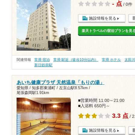
- 点
/ 0件
施設情報を見る
楽天トラベルの宿泊プランを見
関連情報
常滑 宿泊
常滑 駅近（徒歩10分以内）
常滑 ホテル
太田
新日鉄前駅
あいち健康プラザ 天然温泉「もりの湯」
愛知県 / 知多郡東浦町 /
左京山駅8.57km
/
尾張森岡駅1.91km
■営業時間 11:00～21:00
■入浴料 650円～
3.3 点
/ 
施設情報を見る