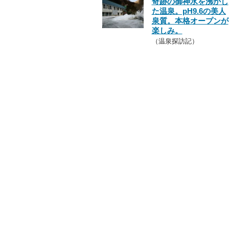
奇跡の御神水を沸かし
た温泉。pH9.6の美人
泉質。本格オープンが
楽しみ。
（温泉探訪記）