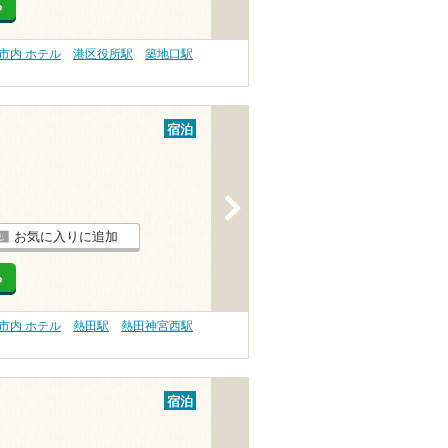
る
市内 ホテル
港区役所駅
築地口駅
宿泊
>
お気に入りに追加
る
市内 ホテル
熱田駅
熱田神宮西駅
宿泊