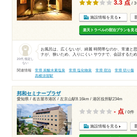
3.3 点
/ 
施設情報を見る
楽天トラベルの宿泊プランを見
お風呂は、広くないが、綺麗 時間帯なのか、常連と
ナが、狭いため、入りにくい サウナで、会話するため
20代 指定し
ない
関連情報
常滑 炭酸水素塩泉
常滑 塩化物泉
常滑 宿泊
常滑 切り傷
高横須賀駅
邦和セミナープラザ
愛知県 / 名古屋市港区 /
左京山駅8.16km
/
港区役所駅234m
- 点
/ 0件
施設情報を見る