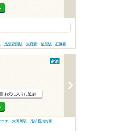
る
湯
尾張森岡駅
大府駅
緒川駅
石浜駅
宿泊
>
お気に入りに追加
る
サウナ
太田川駅
尾張横須賀駅