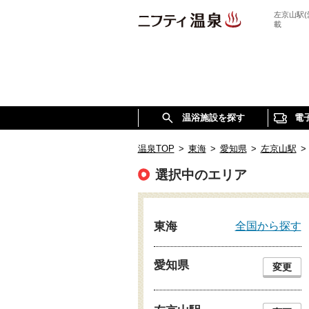
左京山駅
載
温浴施設を探す
電
温泉TOP
>
東海
>
愛知県
>
左京山駅
>
選択中のエリア
全国から探す
東海
愛知県
変更