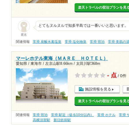
楽天トラベルの宿泊プランを見
とてもヌルヌルで知多半島では一番いいと思います。
匿名
関連情報
常滑 炭酸水素塩泉
常滑 塩化物泉
常滑 宿泊
常滑 美肌の
マーレホテル東海（ＭＡＲＥ ＨＯＴＥＬ）
愛知県 / 東海市 /
左京山駅8.66km
/
太田川駅368m
- 点
/ 0件
施設情報を見る
楽天トラベルの宿泊プランを見
関連情報
常滑 宿泊
常滑 駅近（徒歩10分以内）
常滑 ホテル
常滑 
高横須賀駅
新日鉄前駅