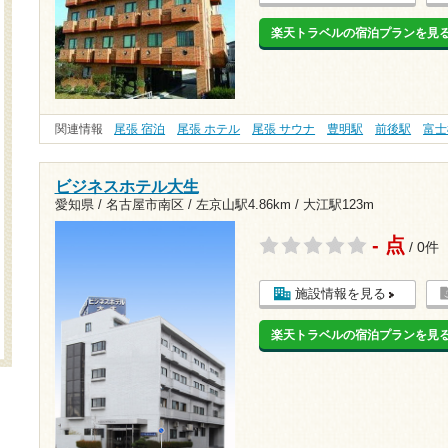
楽天トラベルの宿泊プランを見
関連情報
尾張 宿泊
尾張 ホテル
尾張 サウナ
豊明駅
前後駅
富士
ビジネスホテル大生
愛知県 / 名古屋市南区 /
左京山駅4.86km
/
大江駅123m
- 点
/ 0件
施設情報を見る
楽天トラベルの宿泊プランを見