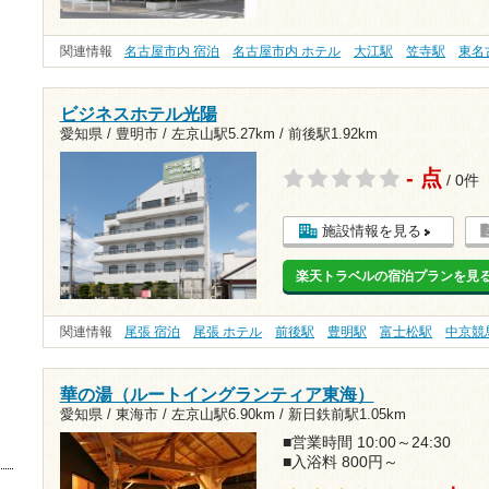
関連情報
名古屋市内 宿泊
名古屋市内 ホテル
大江駅
笠寺駅
東名
ビジネスホテル光陽
愛知県 / 豊明市 /
左京山駅5.27km
/
前後駅1.92km
- 点
/ 0件
施設情報を見る
楽天トラベルの宿泊プランを見
関連情報
尾張 宿泊
尾張 ホテル
前後駅
豊明駅
富士松駅
中京競
華の湯（ルートイングランティア東海）
愛知県 / 東海市 /
左京山駅6.90km
/
新日鉄前駅1.05km
■営業時間 10:00～24:30
■入浴料 800円～