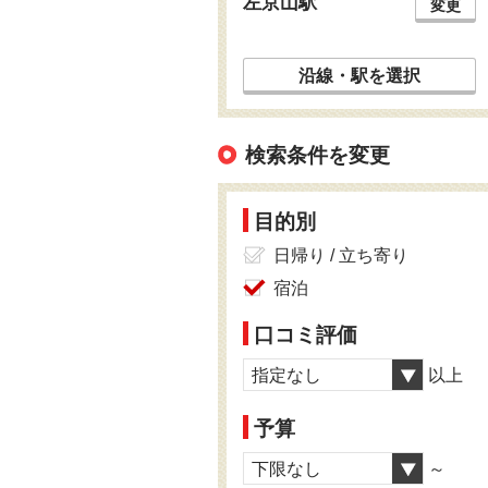
左京山駅
変更
沿線・駅を選択
検索条件を変更
目的別
日帰り / 立ち寄り
宿泊
口コミ評価
指定なし
以上
予算
下限なし
～