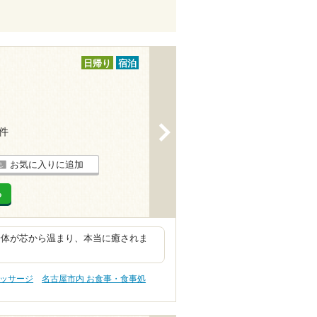
日帰り
宿泊
>
2件
お気に入りに追加
る
身体が芯から温まり、本当に癒されま
マッサージ
名古屋市内 お食事・食事処