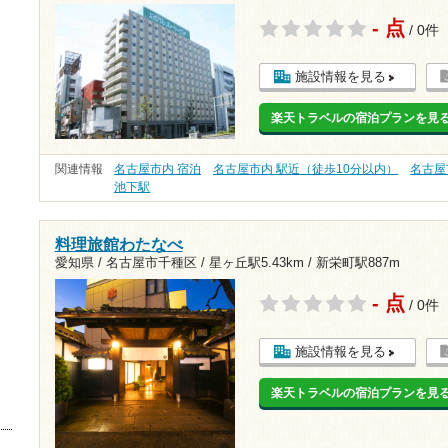
- 点
/ 0件
施設情報を見る
楽天トラベルの宿泊プランを見
関連情報
名古屋市内 宿泊
名古屋市内 駅近（徒歩10分以内）
名古屋
池下駅
料理旅館わたなべ
愛知県 / 名古屋市千種区 /
星ヶ丘駅5.43km
/
新栄町駅887m
- 点
/ 0件
施設情報を見る
楽天トラベルの宿泊プランを見