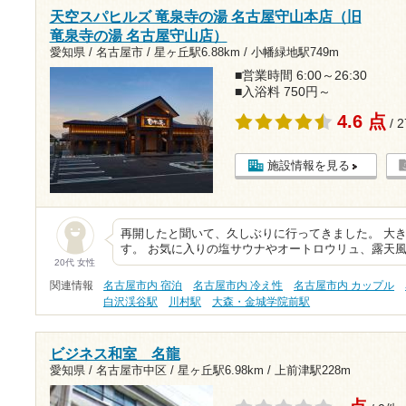
天空スパヒルズ 竜泉寺の湯 名古屋守山本店（旧
竜泉寺の湯 名古屋守山店）
愛知県 / 名古屋市 /
星ヶ丘駅6.88km
/
小幡緑地駅749m
■営業時間 6:00～26:30
■入浴料 750円～
4.6 点
/ 
施設情報を見る
再開したと聞いて、久しぶりに行ってきました。 大
す。 お気に入りの塩サウナやオートロウリュ、露天
20代 女性
関連情報
名古屋市内 宿泊
名古屋市内 冷え性
名古屋市内 カップル
白沢渓谷駅
川村駅
大森・金城学院前駅
ビジネス和室 名龍
愛知県 / 名古屋市中区 /
星ヶ丘駅6.98km
/
上前津駅228m