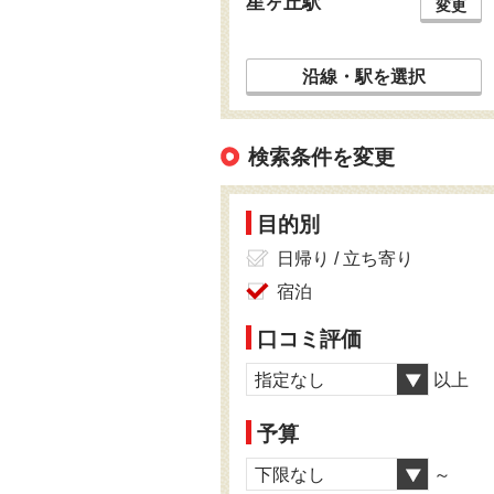
星ヶ丘駅
変更
沿線・駅を選択
検索条件を変更
目的別
日帰り / 立ち寄り
宿泊
口コミ評価
指定なし
以上
予算
下限なし
～