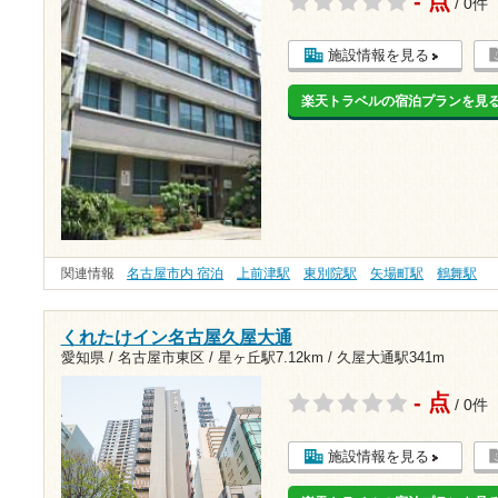
- 点
/ 0件
施設情報を見る
楽天トラベルの宿泊プランを見
関連情報
名古屋市内 宿泊
上前津駅
東別院駅
矢場町駅
鶴舞駅
くれたけイン名古屋久屋大通
愛知県 / 名古屋市東区 /
星ヶ丘駅7.12km
/
久屋大通駅341m
- 点
/ 0件
施設情報を見る