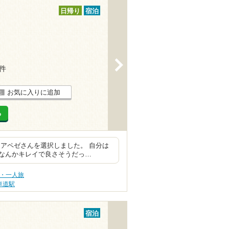
日帰り
宿泊
>
1件
お気に入りに追加
る
アペゼさんを選択しました。 自分は
なんかキレイで良さそうだっ…
旅・一人旅
車道駅
宿泊