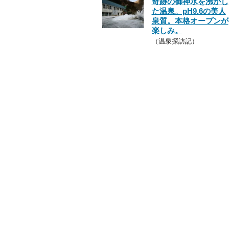
奇跡の御神水を沸かし
た温泉。pH9.6の美人
泉質。本格オープンが
楽しみ。
（温泉探訪記）