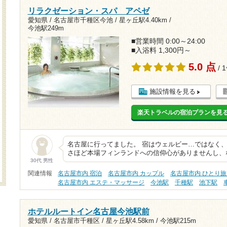
リラクゼーション・スパ アペゼ
愛知県 / 名古屋市千種区今池 /
星ヶ丘駅4.40km
/
今池駅249m
■営業時間 0:00～24:00
■入浴料 1,300円～
5.0 点
/ 
施設情報を見る
楽天トラベルの宿泊プランを見
名古屋に行ってました。 宿はウェルビー…ではなく、
さほど本場フィンランドへの信仰心がありませんし、
30代 男性
関連情報
名古屋市内 宿泊
名古屋市内 カップル
名古屋市内 ひとり
名古屋市内 エステ・マッサージ
今池駅
千種駅
池下駅
ホテルルートイン名古屋今池駅前
愛知県 / 名古屋市千種区 /
星ヶ丘駅4.58km
/
今池駅215m