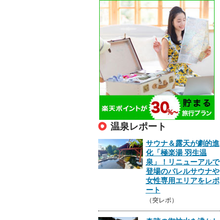
温泉レポート
サウナ＆露天が劇的進
化「極楽湯 羽生温
泉」！リニューアルで
登場のバレルサウナや
女性専用エリアをレポ
ート
（突レポ）