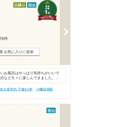
日帰り
宿泊
>
278件
お気に入りに追加
きいお風呂はやっぱり気持ちがいいで
風呂など久々に楽しんできました。…
名古屋市内 子連れOK
小幡緑地駅
宿泊