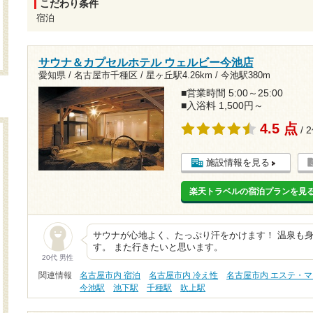
こだわり条件
宿泊
サウナ＆カプセルホテル ウェルビー今池店
愛知県 / 名古屋市千種区 /
星ヶ丘駅4.26km
/
今池駅380m
■営業時間 5:00～25:00
■入浴料 1,500円～
4.5 点
/ 
施設情報を見る
楽天トラベルの宿泊プランを見
サウナが心地よく、たっぷり汗をかけます！ 温泉も
す。 また行きたいと思います。
20代 男性
関連情報
名古屋市内 宿泊
名古屋市内 冷え性
名古屋市内 エステ・
今池駅
池下駅
千種駅
吹上駅