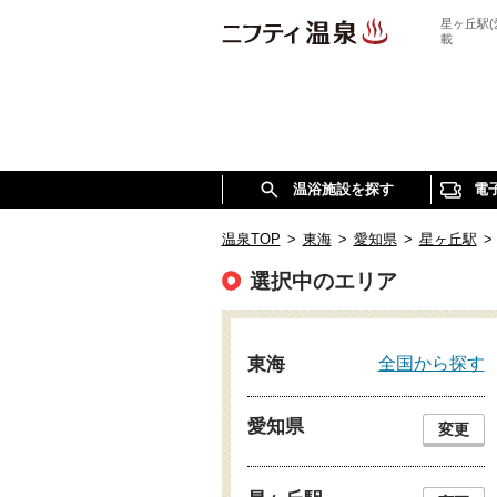
星ヶ丘駅
載
温浴施設を探す
電
温泉TOP
>
東海
>
愛知県
>
星ヶ丘駅
>
選択中のエリア
全国から探す
東海
愛知県
変更