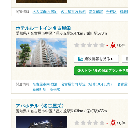
関連情報
名古屋市内 宿泊
名古屋市内 旅館
新栄町駅
千種駅
鶴舞
ホテルルートイン名古屋栄
愛知県 / 名古屋市中区 /
星ヶ丘駅6.47km
/
栄町駅573m
- 点
/ 0件
施設情報を見る
楽天トラベルの宿泊プランを見
関連情報
名古屋市内 宿泊
名古屋市内 駅近（徒歩10分以内）
名古屋
新栄町駅
高岳駅
アパホテル〈名古屋栄〉
愛知県 / 名古屋市中区 /
星ヶ丘駅6.63km
/
栄町駅455m
- 点
/ 0件