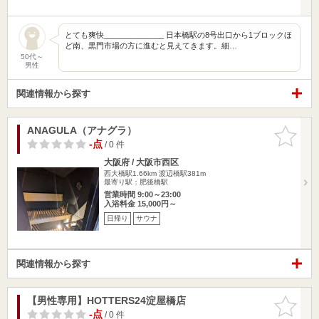
とても爽快______________ 日本橋駅の8号出口から1ブロックほ
ど南、黒門市場の方に進むと見えてきます。細…
50代～
男性
関連情報から探す
ANAGULA（アナグラ）
お気に入
りに追加
-点
/ 0 件
大阪府 / 大阪市西区
西大橋駅1.66km
渡辺橋駅381m
最寄り駅：肥後橋駅
営業時間 9:00～23:00
入浴料金 15,000円～
日帰り
サウナ
関連情報から探す
【男性専用】HOTTERS24淀屋橋店
お気に入
りに追加
-点
/ 0 件