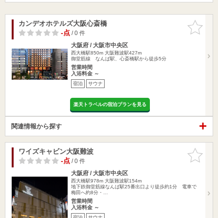
カンデオホテルズ大阪心斎橋
お気に入
りに追加
-点
/ 0 件
大阪府 / 大阪市中央区
西大橋駅850m
大阪難波駅427m
御堂筋線 なんば駅、心斎橋駅から徒歩5分
営業時間
入浴料金 ～
宿泊
サウナ
楽天トラベルの宿泊プランを見る
関連情報から探す
ワイズキャビン大阪難波
お気に入
りに追加
-点
/ 0 件
大阪府 / 大阪市中央区
西大橋駅978m
大阪難波駅154m
地下鉄御堂筋線なんば駅25番出口より徒歩約1分 電車で
梅田へ約8分・…
営業時間
入浴料金 ～
宿泊
サウナ