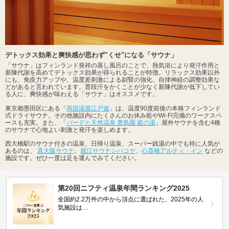
デトックス効果と爽快感が思わず"くせ"になる「サウナ」
「サウナ」はフィンランド発祥の蒸し風呂のことで、熱気浴により発汗作用と
新陳代謝を高めてデトックス効果が得られることが特徴。リラックス効果以外
にも、免疫力アップや、温度差刺激による副腎の強化、自律神経の調整効果な
どがあると言われています。普段汗をかくことが少なく新陳代謝が低下してい
る人に、爽快感が味わえる「サウナ」はオススメです。
東京都墨田区にある「
両国湯屋江戸遊
」は、温度90度前後の本格フィンランド
式ドライサウナ。その他施設内にたくさんのお休み処やWi-Fi完備のワークスペ
ースも充実。また、「
バーデと天然温泉 豊島園 庭の湯
」屋外サウナを含む4種
のサウナで心地よい刺激と発汗を楽しめます。
西大橋駅のサウナ付きの温泉、日帰り温泉、スーパー銭湯の中でも特に人気が
あるのは、
真大阪サウナ
、
堀江サウナシバコヤ
、
心斎橋アルティ・イン
などの
施設です。ぜひ一度は足を運んでみてください。
第20回ニフティ温泉年間ランキング2025
全国約2.2万件の中から頂点に選ばれた、2025年の人
気施設は…