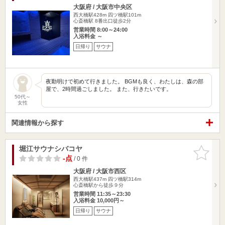
大阪府 / 大阪市中央区
西大橋駅428m
四ツ橋駅101m
心斎橋駅 8番出口徒歩2分
営業時間 8:00～24:00
入浴料金 ～
日帰り
サウナ
夜勤明けで初めて行きました。 BGMも良く、わたしは、森の部
屋で、2時間過ごしました。 また、行きたいです。
50代～
女性
関連情報から探す
堀江サウナシバコヤ
お気に入
りに追加
-点
/ 0 件
大阪府 / 大阪市西区
西大橋駅437m
四ツ橋駅314m
心斎橋駅から徒歩９分
営業時間 11:35～23:30
入浴料金 10,000円～
日帰り
サウナ