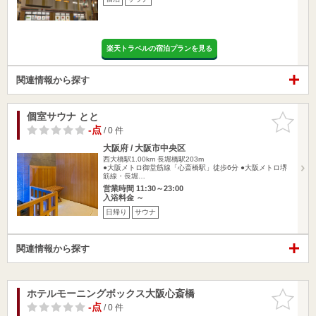
楽天トラベルの宿泊プランを見る
関連情報から探す
個室サウナ とと
お気に入
りに追加
-点
/ 0 件
大阪府 / 大阪市中央区
西大橋駅1.00km
長堀橋駅203m
●大阪メトロ御堂筋線「心斎橋駅」徒歩6分 ●大阪メトロ堺
筋線・長堀…
営業時間 11:30～23:00
入浴料金 ～
日帰り
サウナ
関連情報から探す
ホテルモーニングボックス大阪心斎橋
お気に入
りに追加
-点
/ 0 件