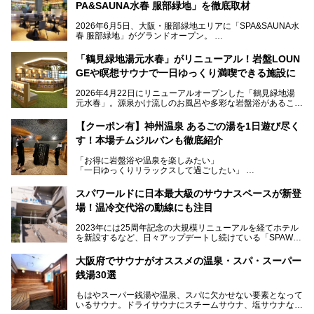
PA&SAUNA水春 服部緑地」を徹底取材
2026年6月5日、大阪・服部緑地エリアに「SPA&SAUNA水
春 服部緑地」がグランドオープン。
当初の計画から約5年の時を経て誕生した本施設は、温泉・
「鶴見緑地湯元水春」がリニューアル！岩盤LOUN
サウナ・岩盤浴・フィットネス・ラウンジ・レストランなど
GEや瞑想サウナで一日ゆっくり満喫できる施設に
を融合した、これまでの“水春”のイメージをさらに進化させ
た大型ウェルネス施設です。
2026年4月22日にリニューアルオープンした「鶴見緑地湯
元水春」。源泉かけ流しのお風呂や多彩な岩盤浴があること
今回はオープン前の内覧会に参加し、館内のこだわりポイン
で人気の施設ですが、リニューアルを経てこれまで以上
トを徹底取材してきました。
に“一日中くつろげる場所”としてパワーアップしています。
サウナー注目の3種のサウナや160cmの深水風呂、没入感の
【クーポン有】神州温泉 あるごの湯を1日遊び尽く
高い岩盤浴エリア、日本最大の台数を誇る最新AIフィットネ
す！本場チムジルバンも徹底紹介
今回のリニューアルでは、新たに登場した瞑想サウナをはじ
スマシンなど、見どころ満載の館内を詳しくご紹介します。
め、岩盤浴エリアや休憩スペースの充実、レストランなど、
「お得に岩盤浴や温泉を楽しみたい」
見どころが盛りだくさん。日常の疲れを癒やしたい方はもち
「一日ゆっくりリラックスして過ごしたい」
ろん、休日にゆったり過ごしたい方にもぴったりの内容とな
そんな方におすすめなのが、クーポンを使ってお得に長時間
っています。
利用できる「神州温泉 あるごの湯」です。
スパワールドに日本最大級のサウナスペースが新登
本記事では、そんなリニューアル後の注目ポイントを詳しく
場！温冷交代浴の動線にも注目
あるごの湯は、大阪府豊中市にある日帰り温浴施設で、阪急
紹介します。これから「鶴見緑地湯元水春」に訪れる方や、
宝塚線「三国駅」から徒歩約10分とアクセスも良好です。
より満足度の高い過ごし方をしたい方はぜひお読みくださ
2023年には25周年記念の大規模リニューアルを経てホテル
チムジルバン（岩盤浴）を中心に、発汗・リラックス・漫画
い。
を新設するなど、日々アップデートし続けている「SPAWO
タイムまで満喫できる長時間滞在型の施設なので、一日中ゆ
RLD HOTEL＆RESORT」（以下スパワールド）。
ったりと過ごしたいときにおすすめ。大うちわやタオルによ
そんなスパワールドが2025年11月15日（土）に、新たな浴
る迫力ある熱波パフォーマンスも毎日行われており、“とと
大阪府でサウナがオススメの温泉・スパ・スーパー
室や日本最大級140人収容の大規模サウナを携えてリニュー
のう”体験をしっかり楽しめるのもポイントです。
銭湯30選
アルオープン！浴室である4F・6Fそれぞれにリニューアル
が施されており、その総工費はなんと13.5億円！
さらに館内でくつろぐだけでなく、隣接するビルにはカラオ
もはやスーパー銭湯や温泉、スパに欠かせない要素となって
大規模リニューアルの全容を確認すべく、リニューアルプレ
ケやボウリングといった遊び場もあり、友人同士やカップル
いるサウナ。ドライサウナにスチームサウナ、塩サウナな
オープンイベントに行ってきました！今回はそのリニューア
で“遊び+癒し”の一日を過ごすのにもぴったり。