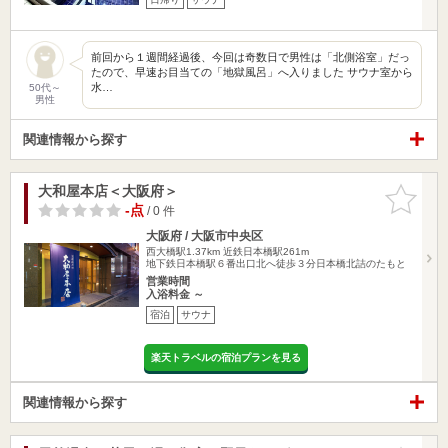
前回から１週間経過後、今回は奇数日で男性は「北側浴室」だっ
たので、早速お目当ての「地獄風呂」へ入りました サウナ室から
水…
50代～
男性
関連情報から探す
大和屋本店＜大阪府＞
お気に入
りに追加
-点
/ 0 件
大阪府 / 大阪市中央区
西大橋駅1.37km
近鉄日本橋駅261m
地下鉄日本橋駅６番出口北へ徒歩３分日本橋北詰のたもと
営業時間
入浴料金 ～
宿泊
サウナ
楽天トラベルの宿泊プランを見る
関連情報から探す