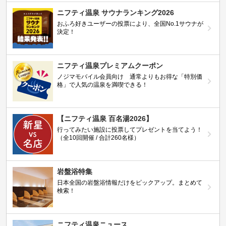
ニフティ温泉 サウナランキング2026
おふろ好きユーザーの投票により、全国No.1サウナが
決定！
ニフティ温泉プレミアムクーポン
ノジマモバイル会員向け 通常よりもお得な「特別価
格」で人気の温泉を満喫できる！
【ニフティ温泉 百名湯2026】
行ってみたい施設に投票してプレゼントを当てよう！
（全10回開催 / 合計260名様）
岩盤浴特集
日本全国の岩盤浴情報だけをピックアップ。まとめて
検索！
ニフティ温泉ニュース