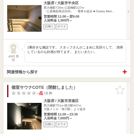
大阪府 / 大阪市中央区
西大橋駅726m
心斎橋駅227m
「心斎橋筋商店街内」 ・電車＆徒歩 ■ Osaka Metr…
営業時間 11:00～翌9:00
入浴料金 1,900円～
日帰り
サウナ
1番好きな施設です。 スタッフさんがこまめに見回りして、 清掃
しているのも好感が持てます。 またいきたい。
40代 男
性
関連情報から探す
個室サウナCOTE（閉館しました）
お気に入
りに追加
-点
/ 0 件
大阪府 / 大阪市浪速区
西大橋駅751m
桜川駅447m
大阪メトロ「桜川駅」より徒歩
営業時間 11:00～23:30
入浴料金 7,000円～
日帰り
サウナ