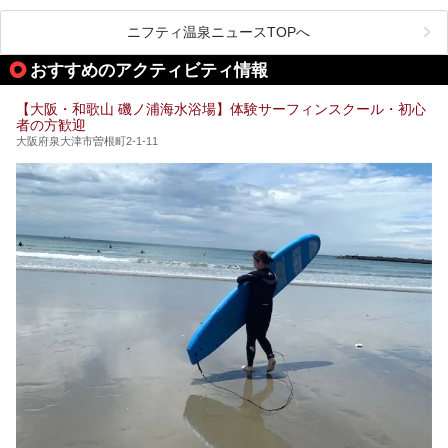
ど、いくつか異なるタイプが楽しめたり、水風呂や外気浴ス
ル部分の概要をお届けします。
ペース、ロウリュウなど、心ゆくまで楽しむためのサービス
今回は、あるごの湯を訪問し、チムジルバンやお風呂、食事
が充実した施設も多くみられます。
ニフティ温泉ニュースTOPへ
処にいたるまで魅力をたっぷり堪能してきたので、その全容
を詳しく紹介します！
今回はそんなサウナにこだわった、大阪府内のオススメ温
おすすめのアクティビティ情報
泉・銭湯・スパを30件紹介したいと思います！
【大阪・和歌山 磯ノ浦海水浴場】体験サーフィンスクール・初心
者の方歓迎
大阪府泉大津市曽根町2-1-11