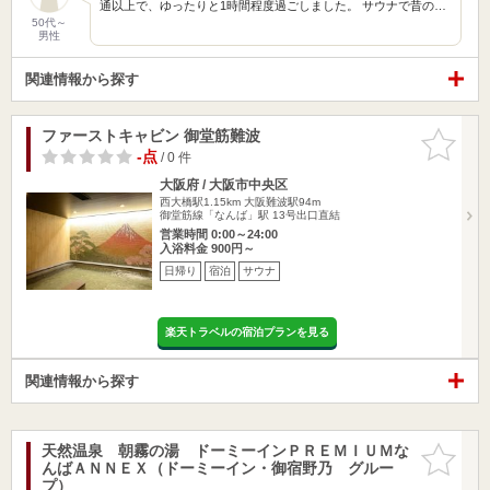
通以上で、ゆったりと1時間程度過ごしました。 サウナで昔の…
50代～
男性
関連情報から探す
ファーストキャビン 御堂筋難波
お気に入
りに追加
-点
/ 0 件
大阪府 / 大阪市中央区
西大橋駅1.15km
大阪難波駅94m
御堂筋線「なんば」駅 13号出口直結
営業時間 0:00～24:00
入浴料金 900円～
日帰り
宿泊
サウナ
楽天トラベルの宿泊プランを見る
関連情報から探す
天然温泉 朝霧の湯 ドーミーインＰＲＥＭＩＵＭな
お気に入
んばＡＮＮＥＸ（ドーミーイン・御宿野乃 グルー
りに追加
プ）