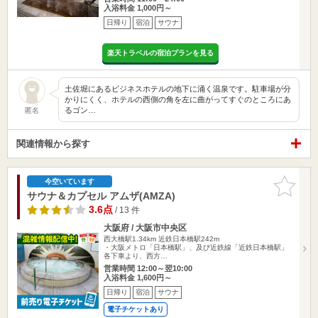
入浴料金 1,000円～
日帰り
宿泊
サウナ
楽天トラベルの宿泊プランを見る
土佐堀にあるビジネスホテルの地下に涌く温泉です。駐車場が分
かりにくく、ホテルの西側の角を左に曲がってすぐのところにあ
るゴン…
匿名
関連情報から探す
お気に入
今空いています
りに追加
サウナ＆カプセル アムザ(AMZA)
3.6点
/ 13 件
大阪府 / 大阪市中央区
西大橋駅1.34km
近鉄日本橋駅242m
・大阪メトロ「日本橋駅」、及び近鉄線「近鉄日本橋駅」
各下車より、西方…
営業時間 12:00～翌10:00
入浴料金 1,600円～
日帰り
宿泊
サウナ
電子チケットあり