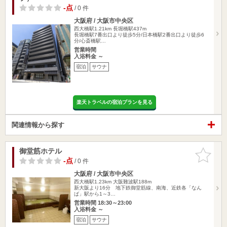
-点
/ 0 件
大阪府 / 大阪市中央区
西大橋駅1.21km
長堀橋駅437m
長堀橋駅7番出口より徒歩5分/日本橋駅2番出口より徒歩6
分/心斎橋駅…
営業時間
入浴料金 ～
宿泊
サウナ
楽天トラベルの宿泊プランを見る
関連情報から探す
御堂筋ホテル
お気に入
りに追加
-点
/ 0 件
大阪府 / 大阪市中央区
西大橋駅1.23km
大阪難波駅188m
新大阪より16分 地下鉄御堂筋線、南海、近鉄各「なん
ば」駅から1～3…
営業時間 18:30～23:00
入浴料金 ～
宿泊
サウナ