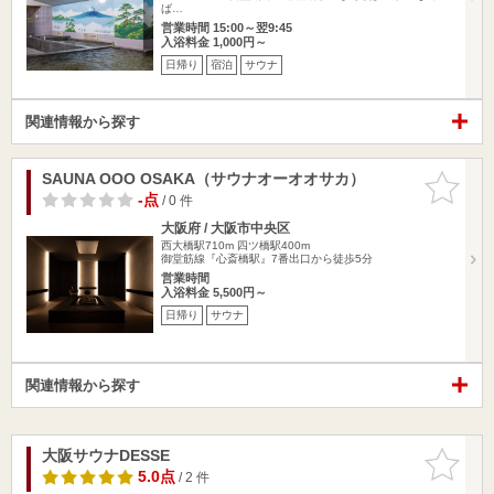
ば…
営業時間 15:00～翌9:45
入浴料金 1,000円～
日帰り
宿泊
サウナ
関連情報から探す
SAUNA OOO OSAKA（サウナオーオオサカ）
お気に入
りに追加
-点
/ 0 件
大阪府 / 大阪市中央区
西大橋駅710m
四ツ橋駅400m
御堂筋線『心斎橋駅』7番出口から徒歩5分
営業時間
入浴料金 5,500円～
日帰り
サウナ
関連情報から探す
大阪サウナDESSE
お気に入
りに追加
5.0点
/ 2 件