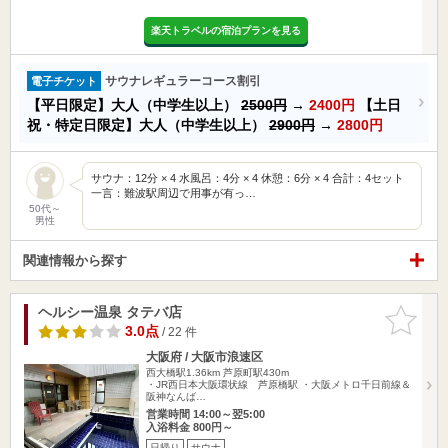
楽天トラベルの宿泊プランを見る
サウナレギュラーコース割引
電子チケット
【平日限定】大人（中学生以上）
2500円
→
2400円
【土日
祝・特定日限定】大人（中学生以上）
2900円
→
2800円
サウナ：12分 × 4 水風呂：4分 × 4 休憩：6分 × 4 合計：4セット
一言：難波駅周辺で用事が有っ…
50代～
男性
関連情報から探す
ヘルシー温泉 タテバ店
お気に入
りに追加
3.0点
/ 22 件
大阪府 / 大阪市浪速区
西大橋駅1.36km
芦原町駅430m
・JR西日本大阪環状線 芦原橋駅 ・大阪メトロ千日前線＆
阪神なんば…
営業時間 14:00～翌5:00
入浴料金 800円～
日帰り
サウナ