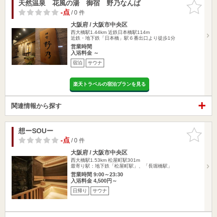
天然温泉 花風の湯 御宿 野乃なんば
お気に入
りに追加
-点
/ 0 件
大阪府 / 大阪市中央区
西大橋駅1.44km
近鉄日本橋駅114m
近鉄・地下鉄「日本橋」駅６番出口より徒歩1分
営業時間
入浴料金 ～
宿泊
サウナ
楽天トラベルの宿泊プランを見る
関連情報から探す
想ーSOUー
お気に入
りに追加
-点
/ 0 件
大阪府 / 大阪市中央区
西大橋駅1.53km
松屋町駅301m
最寄り駅：地下鉄「松屋町駅」、「長堀橋駅」
営業時間 9:00～23:30
入浴料金 4,500円～
日帰り
サウナ