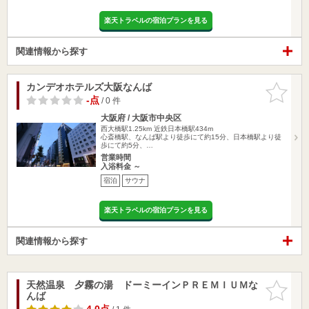
楽天トラベルの宿泊プランを見る
関連情報から探す
カンデオホテルズ大阪なんば
お気に入
りに追加
-点
/ 0 件
大阪府 / 大阪市中央区
西大橋駅1.25km
近鉄日本橋駅434m
心斎橋駅、なんば駅より徒歩にて約15分、日本橋駅より徒
歩にて約5分、…
営業時間
入浴料金 ～
宿泊
サウナ
楽天トラベルの宿泊プランを見る
関連情報から探す
天然温泉 夕霧の湯 ドーミーインＰＲＥＭＩＵＭな
お気に入
んば
りに追加