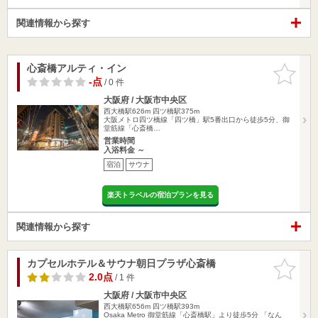
関連情報から探す
心斎橋アルティ・イン
お気に入
りに追加
-点
/ 0 件
大阪府 / 大阪市中央区
西大橋駅626m
四ツ橋駅375m
大阪メトロ四ツ橋線「四ツ橋」駅5番出口から徒歩5分、御
堂筋線「心斎橋…
営業時間
入浴料金 ～
宿泊
サウナ
楽天トラベルの宿泊プランを見る
関連情報から探す
カプセルホテル＆サウナ朝日プラザ心斎橋
お気に入
りに追加
2.0点
/ 1 件
大阪府 / 大阪市中央区
西大橋駅656m
四ツ橋駅393m
Osaka Metro 御堂筋線「心斎橋駅」より徒歩5分 「なん