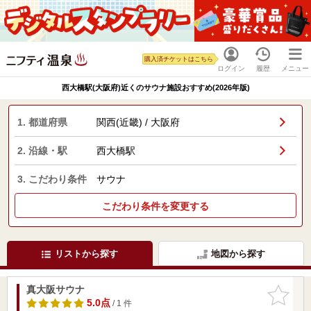
購入済チケットはこちら
ログイン
履歴
メニュー
西大橋駅(大阪府)近くのサウナ施設おすすめ(2026年版)
1. 都道府県
関西(近畿) / 大阪府
2. 沿線・駅
西大橋駅
3. こだわり条件
サウナ
こだわり条件を変更する
リストから探す
地図から探す
真大阪サウナ
お気に入
りに追加
5.0点
/ 1 件