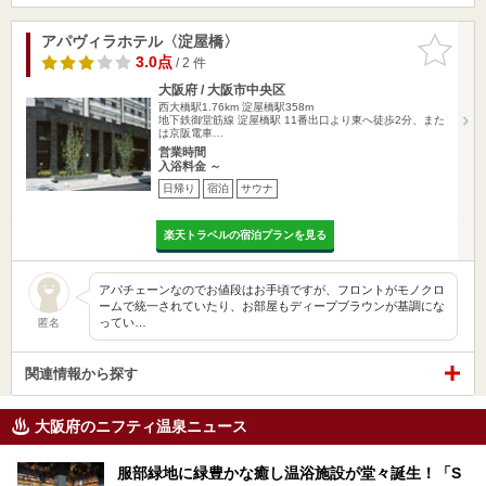
アパヴィラホテル〈淀屋橋〉
お気に入
りに追加
3.0点
/ 2 件
大阪府 / 大阪市中央区
西大橋駅1.76km
淀屋橋駅358m
地下鉄御堂筋線 淀屋橋駅 11番出口より東へ徒歩2分、また
は京阪電車…
営業時間
入浴料金 ～
日帰り
宿泊
サウナ
楽天トラベルの宿泊プランを見る
アパチェーンなのでお値段はお手頃ですが、フロントがモノクロ
ームで統一されていたり、お部屋もディープブラウンが基調にな
ってい…
匿名
関連情報から探す
大阪府のニフティ温泉ニュース
服部緑地に緑豊かな癒し温浴施設が堂々誕生！「S