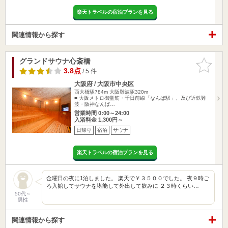
楽天トラベルの宿泊プランを見る
関連情報から探す
グランドサウナ心斎橋
お気に入
りに追加
3.8点
/ 5 件
大阪府 / 大阪市中央区
西大橋駅784m
大阪難波駅320m
■ 大阪メトロ御堂筋・千日前線「なんば駅」、及び近鉄難
波・阪神なんば…
営業時間 0:00～24:00
入浴料金 1,300円～
日帰り
宿泊
サウナ
楽天トラベルの宿泊プランを見る
金曜日の夜に1泊しました。 楽天で￥３５００でした。 夜９時ご
ろ入館してサウナを堪能して外出して飲みに ２３時くらい…
50代～
男性
関連情報から探す