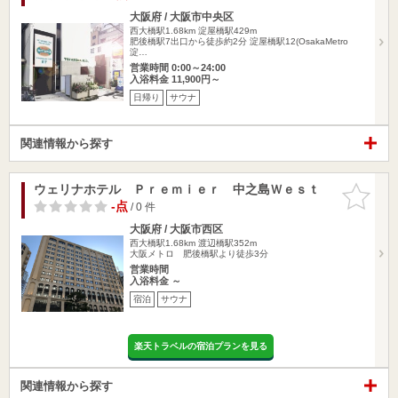
大阪府 / 大阪市中央区
西大橋駅1.68km
淀屋橋駅429m
肥後橋駅7出口から徒歩約2分 淀屋橋駅12(OsakaMetro
淀…
営業時間 0:00～24:00
入浴料金 11,900円～
日帰り
サウナ
関連情報から探す
ウェリナホテル Ｐｒｅｍｉｅｒ 中之島Ｗｅｓｔ
お気に入
りに追加
-点
/ 0 件
大阪府 / 大阪市西区
西大橋駅1.68km
渡辺橋駅352m
大阪メトロ 肥後橋駅より徒歩3分
営業時間
入浴料金 ～
宿泊
サウナ
楽天トラベルの宿泊プランを見る
関連情報から探す