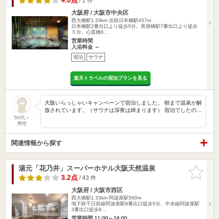
4.0点
/ 1 件
大阪府 / 大阪市中央区
西大橋駅1.29km
近鉄日本橋駅457m
日本橋駅2番出口より徒歩5分。長堀橋駅7番出口より徒歩
５分。心斎橋6…
営業時間
入浴料金 ～
宿泊
サウナ
楽天トラベルの宿泊プランを見る
大阪いらっしゃいキャンペーンで宿泊しました。 朝まで温泉が解
放されています。（サウナは深夜は締まります） 宿泊でしたの…
50代～
男性
関連情報から探す
湯元「花乃井」スーパーホテル大阪天然温泉
お気に入
りに追加
3.2点
/ 43 件
大阪府 / 大阪市西区
西大橋駅1.33km
阿波座駅500m
地下鉄千日前線阿波座駅9番出口徒歩5分、中央線阿波座駅
3番出口徒歩8…
営業時間 11:00～24:00