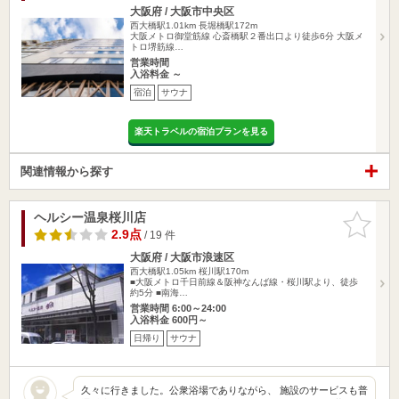
大阪府 / 大阪市中央区
西大橋駅1.01km
長堀橋駅172m
大阪メトロ御堂筋線 心斎橋駅２番出口より徒歩6分 大阪メ
トロ堺筋線…
営業時間
入浴料金 ～
宿泊
サウナ
楽天トラベルの宿泊プランを見る
関連情報から探す
ヘルシー温泉桜川店
お気に入
りに追加
2.9点
/ 19 件
大阪府 / 大阪市浪速区
西大橋駅1.05km
桜川駅170m
■大阪メトロ千日前線＆阪神なんば線・桜川駅より、徒歩
約5分 ■南海…
営業時間 6:00～24:00
入浴料金 600円～
日帰り
サウナ
久々に行きました。公衆浴場でありながら、 施設のサービスも普