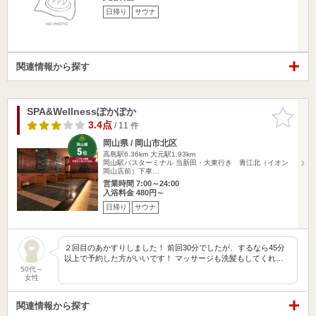
日帰り
サウナ
関連情報から探す
SPA&Wellnessぽかぽか
お気に入
りに追加
3.4点
/ 11 件
岡山県 / 岡山市北区
高島駅6.36km
大元駅1.93km
岡山駅バスターミナル 当新田・大東行き 青江北（イオン
岡山店前）下車…
営業時間 7:00～24:00
入浴料金 480円～
日帰り
サウナ
２回目のあかすりしました！ 前回30分でしたが、するなら45分
以上で予約した方がいいです！ マッサージも洗髪もしてくれ…
50代～
女性
関連情報から探す