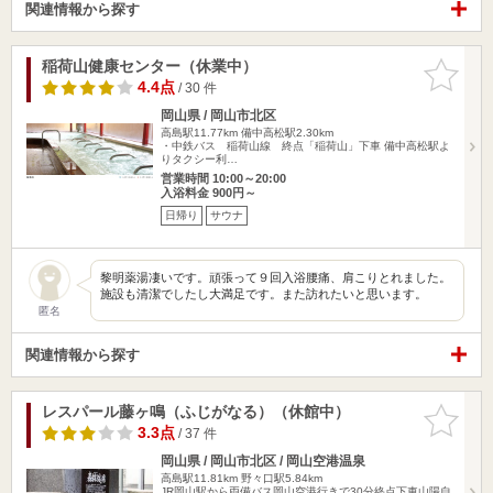
関連情報から探す
稲荷山健康センター（休業中）
お気に入
りに追加
4.4点
/ 30 件
岡山県 / 岡山市北区
高島駅11.77km
備中高松駅2.30km
・中鉄バス 稲荷山線 終点「稲荷山」下車 備中高松駅よ
りタクシー利…
営業時間 10:00～20:00
入浴料金 900円～
日帰り
サウナ
黎明薬湯凄いです。頑張って９回入浴腰痛、肩こりとれました。
施設も清潔でしたし大満足です。また訪れたいと思います。
匿名
関連情報から探す
レスパール藤ヶ鳴（ふじがなる）（休館中）
お気に入
りに追加
3.3点
/ 37 件
岡山県 / 岡山市北区 / 岡山空港温泉
高島駅11.81km
野々口駅5.84km
JR岡山駅から両備バス岡山空港行きで30分終点下車山陽自