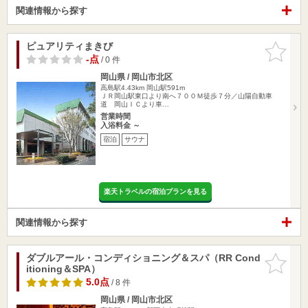
関連情報から探す
ピュアリティまきび
お気に入
りに追加
-点
/ 0 件
岡山県 / 岡山市北区
高島駅4.43km
岡山駅591m
ＪＲ岡山駅東口より南へ７００Ｍ徒歩７分／山陽自動車
道 岡山ＩＣより車…
営業時間
入浴料金 ～
宿泊
サウナ
楽天トラベルの宿泊プランを見る
関連情報から探す
ダブルアール・コンディショニング＆スパ（RR Cond
お気に入
itioning＆SPA）
りに追加
5.0点
/ 8 件
岡山県 / 岡山市北区