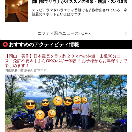
ます。ここでは、岡山県で評判のスーパー銭湯をご紹介しま
岡山県でサウナがオススメの温泉・銭湯・スパ10選
ススメ温泉・銭湯・スパ10ヶ所を紹介させていただきま
しょう。
す。
テレビドラマやバラエティ番組でも多数特集されている、今
話題のスポットといえばサウナ！
「サ活」や「サ道」などという言葉も使われるほど、幅広い
年齢層から人気を集めています。
今回は、岡山県でサウナがおすすめの温泉や銭湯、スパを厳
選してご紹介！
ニフティ温泉ニュースTOPへ
血流が良くなるだけでなく美容効果やリラックス効果も期待
できるサウナで、内側から健康的な体を目指しましょう。
おすすめのアクティビティ情報
【岡山・美作】日本最長クラス約２０ｋｍの林道・山道90分コー
ス！免許不要＆手ぶらOKのバギー体験 ！お子様からお年寄りまで
楽しめます！
岡山県勝田郡奈義町皆木312