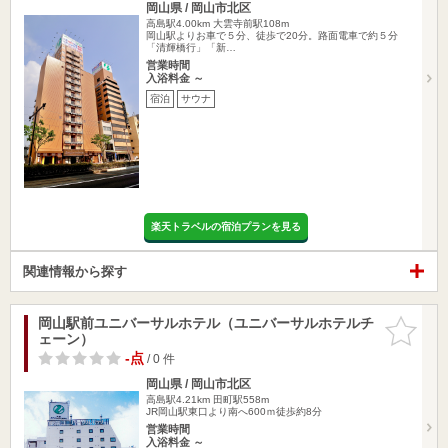
岡山県 / 岡山市北区
高島駅4.00km
大雲寺前駅108m
岡山駅よりお車で５分、徒歩で20分。路面電車で約５分
「清輝橋行」「新…
営業時間
入浴料金 ～
宿泊
サウナ
楽天トラベルの宿泊プランを見る
関連情報から探す
岡山駅前ユニバーサルホテル（ユニバーサルホテルチ
お気に入
ェーン）
りに追加
-点
/ 0 件
岡山県 / 岡山市北区
高島駅4.21km
田町駅558m
JR岡山駅東口より南へ600ｍ徒歩約8分
営業時間
入浴料金 ～