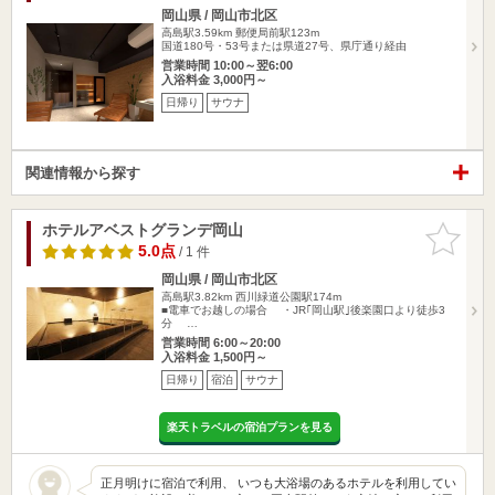
岡山県 / 岡山市北区
高島駅3.59km
郵便局前駅123m
国道180号・53号または県道27号、県庁通り経由
営業時間 10:00～翌6:00
入浴料金 3,000円～
日帰り
サウナ
関連情報から探す
ホテルアベストグランデ岡山
お気に入
りに追加
5.0点
/ 1 件
岡山県 / 岡山市北区
高島駅3.82km
西川緑道公園駅174m
■電車でお越しの場合 ・JR｢岡山駅｣後楽園口より徒歩3
分 …
営業時間 6:00～20:00
入浴料金 1,500円～
日帰り
宿泊
サウナ
楽天トラベルの宿泊プランを見る
正月明けに宿泊で利用、 いつも大浴場のあるホテルを利用してい