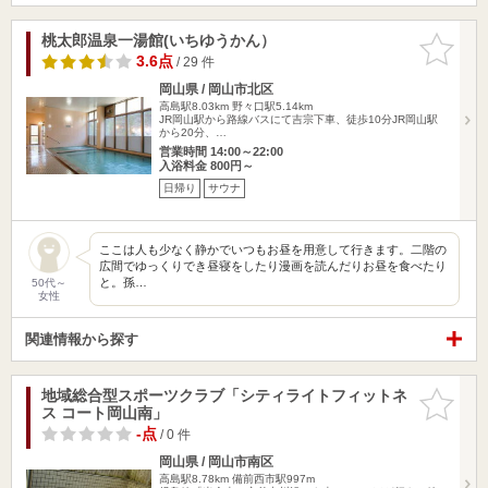
桃太郎温泉一湯館(いちゆうかん）
お気に入
りに追加
3.6点
/ 29 件
岡山県 / 岡山市北区
高島駅8.03km
野々口駅5.14km
JR岡山駅から路線バスにて吉宗下車、徒歩10分JR岡山駅
から20分、…
営業時間 14:00～22:00
入浴料金 800円～
日帰り
サウナ
ここは人も少なく静かでいつもお昼を用意して行きます。二階の
広間でゆっくりでき昼寝をしたり漫画を読んだりお昼を食べたり
と。孫…
50代～
女性
関連情報から探す
地域総合型スポーツクラブ「シティライトフィットネ
お気に入
ス コート岡山南」
りに追加
-点
/ 0 件
岡山県 / 岡山市南区
高島駅8.78km
備前西市駅997m