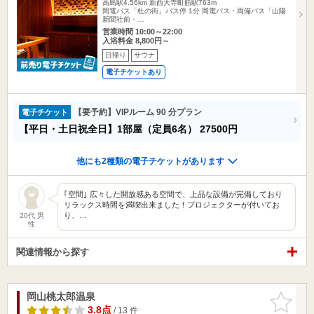
高島駅4.56km
新西大寺町筋駅763m
岡電バス「杜の街」バス停 1分 岡電バス・両備バス「山陽
新聞社前・…
営業時間 10:00～22:00
入浴料金 8,800円～
日帰り
サウナ
電子チケットあり
【要予約】VIPルーム 90 分プラン
電子チケット
【平日・土日祝全日】1部屋（定員6名）
27500円
他にも2種類の電子チケットがあります
｢空間｣ 広々した開放感ある空間で、上品な設備が完備しており
リラックス時間を満喫出来ました！プロジェクターが付いてお
り、…
20代 男
性
関連情報から探す
岡山桃太郎温泉
お気に入
りに追加
3.8点
/ 13 件