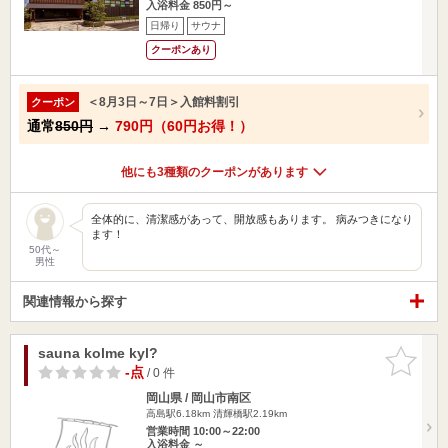
入浴料金 850円～
日帰り
サウナ
クーポンあり
＜8月3日～7日＞入館料割引
クーポン
通常
850円
→
790円（60円お得！）
他にも3種類のクーポンがあります
全体的に、清潔感があって、開放感もあります。 病みつきになり
ます！
50代～
男性
関連情報から探す
sauna kolme kyl?
お気に入
りに追加
-点
/ 0 件
岡山県 / 岡山市南区
高島駅6.18km
清輝橋駅2.19km
営業時間 10:00～22:00
入浴料金 ～