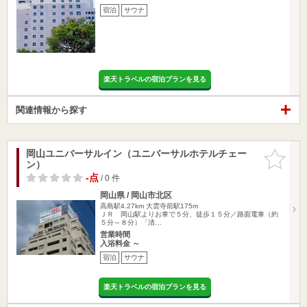
宿泊
サウナ
楽天トラベルの宿泊プランを見る
関連情報から探す
岡山ユニバーサルイン（ユニバーサルホテルチェー
お気に入
ン）
りに追加
-点
/ 0 件
岡山県 / 岡山市北区
高島駅4.27km
大雲寺前駅175m
ＪＲ 岡山駅よりお車で５分、徒歩１５分／路面電車（約
５分～８分）「清…
営業時間
入浴料金 ～
宿泊
サウナ
楽天トラベルの宿泊プランを見る