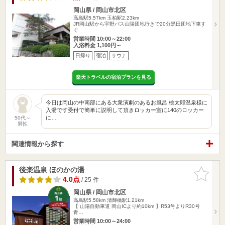
岡山県 / 岡山市北区
高島駅5.57km
玉柏駅2.23km
JR岡山駅から宇野バス山陽団地行きで20分黒田団地下車す
ぐ
営業時間 10:00～22:00
入浴料金 1,100円～
日帰り
宿泊
サウナ
楽天トラベルの宿泊プランを見る
今日は岡山の中南部にある大衆演劇のあるお風呂 桃太郎温泉様に
入湯です受付で簡単に説明して頂きロッカー室に140のロッカー
に…
50代～
男性
関連情報から探す
後楽温泉 ほのかの湯
お気に入
りに追加
4.0点
/ 25 件
岡山県 / 岡山市北区
高島駅5.58km
清輝橋駅1.21km
【 山陽自動車道 岡山ICより約10km 】R53号よりR30号
青…
営業時間 10:00～24:00