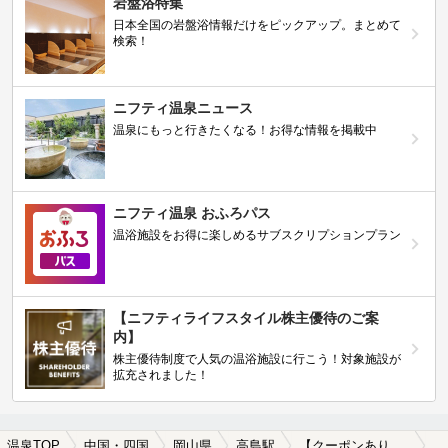
岩盤浴特集
日本全国の岩盤浴情報だけをピックアップ。まとめて
検索！
ニフティ温泉ニュース
温泉にもっと行きたくなる！お得な情報を掲載中
ニフティ温泉 おふろパス
温浴施設をお得に楽しめるサブスクリプションプラン
【ニフティライフスタイル株主優待のご案
内】
株主優待制度で人気の温浴施設に行こう！対象施設が
拡充されました！
温泉TOP
中国・四国
岡山県
高島駅
【クーポンあり】高島駅近くのサウナ施設おすすめ(2026年版)