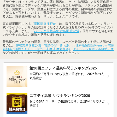
「サウナ」はフィンランド発祥の蒸し風呂のことで、熱気浴により発汗作用と
新陳代謝を高めてデトックス効果が得られることが特徴。リラックス効果以外
にも、免疫力アップや、温度差刺激による副腎の強化、自律神経の調整効果な
どがあると言われています。普段汗をかくことが少なく新陳代謝が低下してい
る人に、爽快感が味わえる「サウナ」はオススメです。
東京都墨田区にある「
両国湯屋江戸遊
」は、温度90度前後の本格フィンランド
式ドライサウナ。その他施設内にたくさんのお休み処やWi-Fi完備のワークスペ
ースも充実。また、「
バーデと天然温泉 豊島園 庭の湯
」屋外サウナを含む4種
のサウナで心地よい刺激と発汗を楽しめます。
賢島駅のサウナ付きの温泉、日帰り温泉、スーパー銭湯の中でも特に人気があ
るのは、
伊勢志摩国立公園 賢島の宿 みち潮
、
大江戸温泉物語Premium 志摩
彩朝楽 (旧湯快リゾート 伊勢・志摩 志摩彩朝楽)
、
クインテッサホテル伊勢志摩
などの施設です。ぜひ一度は足を運んでみてください。
第20回ニフティ温泉年間ランキング2025
全国約2.2万件の中から頂点に選ばれた、2025年の人
気施設は…
ニフティ温泉 サウナランキング2026
おふろ好きユーザーの投票により、全国No.1サウナが
決定！