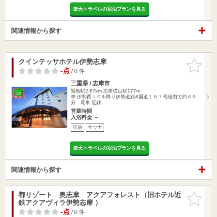
楽天トラベルの宿泊プランを見る
関連情報から探す
クインテッサホテル伊勢志摩
お気に入
りに追加
-点
/ 0 件
三重県 / 志摩市
賢島駅2.67km
志摩横山駅177m
車:伊勢西ＩＣを降り伊勢道路&国道１６７号経由で約４５
分 電車:近鉄…
営業時間
入浴料金 ～
宿泊
サウナ
楽天トラベルの宿泊プランを見る
関連情報から探す
都リゾート 奥志摩 アクアフォレスト（旧ホテル近
お気に入
鉄アクアヴィラ伊勢志摩 ）
りに追加
-点
/ 0 件