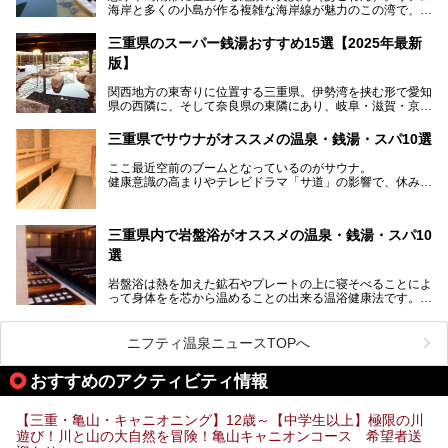
海岸と多くの小島が作る複雑な海岸線が魅力のこの湾で、最
「おふろcafé あげき温泉」をじっくりご紹介していきま
大の島である賢島の景勝地に建ち、お部屋からも露天風呂か
す。
らも英虞湾が一望できる人気の旅館「賢島宝生苑（かしこじ
三重県のスーパー銭湯おすすめ15選【2025年最新
まほうじょうえん）」をご紹介します。日帰り入浴もできま
版】
すよ！
関西地方の東寄りに位置する三重県。伊勢湾を挟む形で愛知
───
県の西隣に、そして奈良県の東隣にあり、岐阜・滋賀・京
提供元：賢島宝生苑【PR】
都・和歌山の各県とも接しています。
この記事は賢島宝生苑のPR記事です。
伊勢神宮を擁する伊勢志摩や、世界遺産に登録された熊野古
三重県でサウナがオススメの温泉・銭湯・スパ10選
道をはじめ、鳥羽水族館、忍者の里・伊賀、鈴鹿サーキッ
ト、松坂牛に伊勢海老……と、観光＆グルメの宝庫です。
ここ最近空前のブームとなっているのがサウナ。
東からも西からも訪れやすい三重県には、ハイクオリティな
健康意識の高まりやテレビドラマ「サ道」の影響で、休みの
スーパー銭湯がたくさん！お風呂も食事もコスパもいい、お
日には「サ活」を楽しむ人が増えています！
すすめ施設の数々をご紹介します。
そこで今回は、観光地としても人気の三重県でおすすめした
三重県内で岩盤浴がオススメの温泉・銭湯・スパ10
いサウナのある温泉や銭湯、スパをご紹介。
気軽に立ち寄れてリラックス効果の高いサウナで、日頃の疲
選
れをリフレッシュしませんか？
岩盤浴は熱を加えた鉱石やプレートの上に寝そべることによ
って身体をを芯から温めることの出来る温浴健康法です。じ
んわりと身体の内部を温めて発汗を促すことでリラックス効
果だけではなく、代謝が高まり健康や美容にも良い影響が期
待できます。今回はそんな岩盤浴にこだわった、三重県内の
ニフティ温泉ニュースTOPへ
オススメ温泉・銭湯・スパ10ヶ所を紹介させていただきま
す。
おすすめのアクティビティ情報
【三重・亀山・キャニオニング】12歳～【中学生以上】極限の川
遊び！川と山の大自然を冒険！亀山キャニオンコース 希望者送