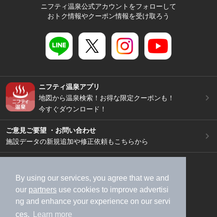
ニフティ温泉公式アカウントをフォローして
おトク情報やクーポン情報を受け取ろう
ニフティ温泉アプリ
地図から温泉検索！お得な限定クーポンも！
今すぐダウンロード！
ご意見ご要望 ・お問い合わせ
施設データの新規追加や修正依頼もこちらから
スマートフォン
/
PC
加盟店募集（資料請求）
広告出稿のご案内
By using our services, you agree that we and
our
partners
use cookies to improve advertisi
利用規約
ライフスタイルMEMBERS+規約
ng and enhance your experience on our servi
特定商取引法に基づく表記
ヘルプ
採用情報
ces.
Learn more