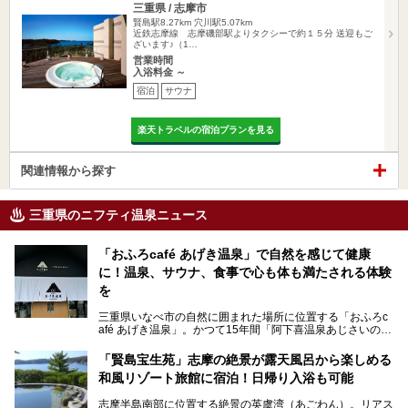
三重県 / 志摩市
賢島駅8.27km
穴川駅5.07km
近鉄志摩線 志摩磯部駅よりタクシーで約１５分 送迎もご
ざいます♪（1…
営業時間
入浴料金 ～
宿泊
サウナ
楽天トラベルの宿泊プランを見る
関連情報から探す
三重県のニフティ温泉ニュース
「おふろcafé あげき温泉」で自然を感じて健康
に！温泉、サウナ、食事で心も体も満たされる体験
を
三重県いなべ市の自然に囲まれた場所に位置する「おふろc
afé あげき温泉」。かつて15年間「阿下喜温泉あじさいの
里」として親しまれてきた施設が、温泉、サウナ、食事、宿
泊が楽しめる施設として2024年4月に新しく生まれ変わりま
「賢島宝生苑」志摩の絶景が露天風呂から楽しめる
した！
和風リゾート旅館に宿泊！日帰り入浴も可能
三重県在住で温泉・サウナ好きな私もずっと行きたいと思っ
志摩半島南部に位置する絶景の英虞湾（あごわん）。リアス
ていた施設……。今回は、地元の方から観光客まで楽しめる