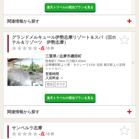
楽天トラベルの宿泊プランを見る
関連情報から探す
グランドメルキュール伊勢志摩リゾート＆スパ（旧ホ
お気に入
テル＆リゾーツ 伊勢志摩）
りに追加
-点
/ 0 件
三重県 / 志摩市磯部町
賢島駅7.76km
穴川駅3.60km
志摩磯部駅より車・タクシーで13分 近鉄 鵜方駅より定時
シャトルバ…
営業時間
入浴料金 ～
宿泊
サウナ
楽天トラベルの宿泊プランを見る
関連情報から探す
サンペルラ志摩
お気に入
りに追加
-点
/ 0 件