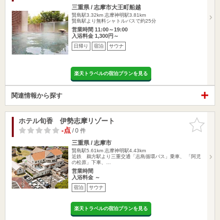
三重県 / 志摩市大王町船越
賢島駅3.32km
志摩神明駅3.81km
賢島駅より無料シャトルバスで約25分
営業時間 11:00～19:00
入浴料金 1,300円～
日帰り
宿泊
サウナ
楽天トラベルの宿泊プランを見る
関連情報から探す
ホテル旬香 伊勢志摩リゾート
お気に入
りに追加
-点
/ 0 件
三重県 / 志摩市
賢島駅5.61km
志摩神明駅4.43km
近鉄 鵜方駅より三重交通「志島循環バス」乗車、 「阿児
の松原」下車、…
営業時間
入浴料金 ～
宿泊
サウナ
楽天トラベルの宿泊プランを見る