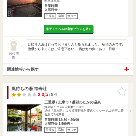
動車道玉城I…
営業時間
入浴料金 ～
日帰り
宿泊
サウナ
楽天トラベルの宿泊プランを見る
日帰り入浴は行っておりませんと断られました。 宿泊のみです。
他県から来る方はご注意下さい。 宿は海の側にあり、日頃…
40代 男
性
関連情報から探す
風待ちの湯 福寿荘
お気に入
りに追加
2.3点
/ 5 件
三重県 / 志摩市 / 磯部わたかの温泉
賢島駅7.71km
穴川駅5.31km
近鉄「鵜方駅」より渡鹿野島対岸迄タクシーで10分更に乗
合船で3分東名…
営業時間 12:30～20:00
入浴料金 1,500円～
日帰り
宿泊
サウナ