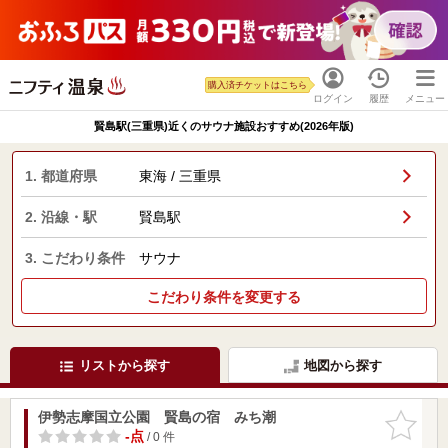
購入済チケットはこちら
ログイン
履歴
メニュー
賢島駅(三重県)近くのサウナ施設おすすめ(2026年版)
1. 都道府県
東海 / 三重県
2. 沿線・駅
賢島駅
3. こだわり条件
サウナ
こだわり条件を変更する
リストから探す
地図から探す
伊勢志摩国立公園 賢島の宿 みち潮
お気に入
りに追加
-点
/ 0 件