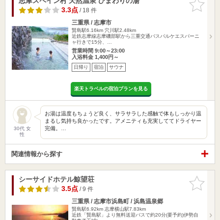
志摩スペイン村 天然温泉 ひまわりの湯
お気に入
りに追加
3.3点
/ 18 件
三重県 / 志摩市
賢島駅6.16km
穴川駅2.48km
近鉄志摩線志摩磯部駅から三重交通バスパルケエスパーニ
ャ行きで15分、…
営業時間 9:00～23:00
入浴料金 1,400円～
日帰り
宿泊
サウナ
楽天トラベルの宿泊プランを見る
お湯は温度もちょうど良く、サラサラした感触で体もしっかり温
まるし気持ち良かったです。アメニティも充実しててドライヤー
完備。…
30代 女
性
関連情報から探す
シーサイドホテル鯨望荘
お気に入
りに追加
3.5点
/ 9 件
三重県 / 志摩市浜島町 / 浜島温泉郷
賢島駅6.92km
志摩横山駅7.83km
近鉄「賢島駅」より無料送迎バスで約20分(要予約)伊勢自