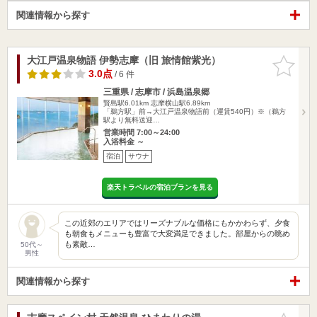
関連情報から探す
大江戸温泉物語 伊勢志摩（旧 旅情館紫光）
お気に入
りに追加
3.0点
/ 6 件
三重県 / 志摩市 / 浜島温泉郷
賢島駅6.01km
志摩横山駅6.89km
「鵜方駅」前→大江戸温泉物語前（運賃540円）※（鵜方
駅より無料送迎…
営業時間 7:00～24:00
入浴料金 ～
宿泊
サウナ
楽天トラベルの宿泊プランを見る
この近郊のエリアではリーズナブルな価格にもかかわらず、夕食
も朝食もメニューも豊富で大変満足できました。部屋からの眺め
も素敵…
50代～
男性
関連情報から探す