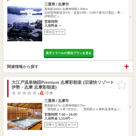
三重県 / 志摩市
賢島駅389m
志摩神明駅1.69km
近鉄賢島駅徒歩5分・送迎15時～21時※要当日電話／車：
伊勢西IC→…
営業時間
入浴料金 ～
宿泊
サウナ
楽天トラベルの宿泊プランを見る
関連情報から探す
大江戸温泉物語Premium 志摩彩朝楽 (旧湯快リゾート
お気に入
伊勢・志摩 志摩彩朝楽)
りに追加
-点
/ 0 件
三重県 / 志摩市
賢島駅837m
志摩神明駅675m
・賢島駅より車で約3分。 ・賢島駅から無料送迎車あり。
営業時間 7:00～24:00
入浴料金 1,514円～
日帰り
宿泊
サウナ