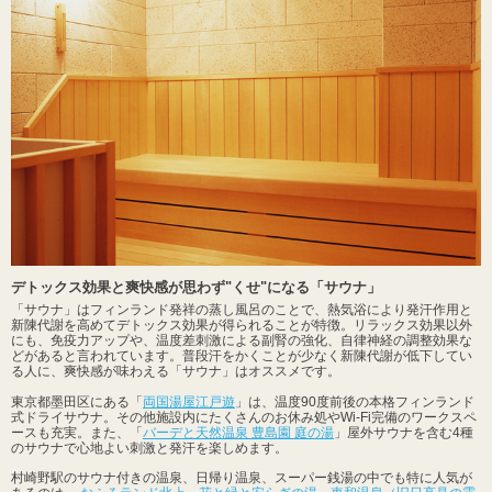
デトックス効果と爽快感が思わず"くせ"になる「サウナ」
「サウナ」はフィンランド発祥の蒸し風呂のことで、熱気浴により発汗作用と
新陳代謝を高めてデトックス効果が得られることが特徴。リラックス効果以外
にも、免疫力アップや、温度差刺激による副腎の強化、自律神経の調整効果な
どがあると言われています。普段汗をかくことが少なく新陳代謝が低下してい
る人に、爽快感が味わえる「サウナ」はオススメです。
東京都墨田区にある「
両国湯屋江戸遊
」は、温度90度前後の本格フィンランド
式ドライサウナ。その他施設内にたくさんのお休み処やWi-Fi完備のワークスペ
ースも充実。また、「
バーデと天然温泉 豊島園 庭の湯
」屋外サウナを含む4種
のサウナで心地よい刺激と発汗を楽しめます。
村崎野駅のサウナ付きの温泉、日帰り温泉、スーパー銭湯の中でも特に人気が