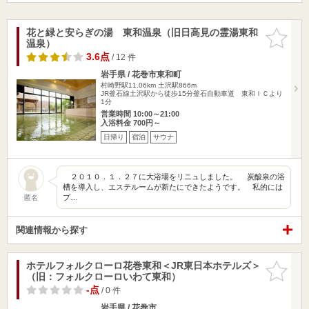
花と緑と安らぎの湯 東和温泉（旧日高見の霊湯東和
お気に入
温泉）
りに追加
3.6点
/ 12 件
岩手県 / 花巻市東和町
村崎野駅11.06km
土沢駅866m
JR釜石線土沢駅から徒歩15分釜石自動車道 東和ＩＣより
1分
営業時間 10:00～21:00
入浴料金 700円～
日帰り
宿泊
サウナ
２０１０．１．２７に大浴場をリニュしました。 炭酸泉の浴
槽を導入し、エステルームが新たにできたようです。 私的には
プ…
匿名
関連情報から探す
ホテルフォルクローロ花巻東和＜JR東日本ホテルズ＞
お気に入
（旧：フォルクローロいわて東和）
りに追加
-点
/ 0 件
岩手県 / 花巻市