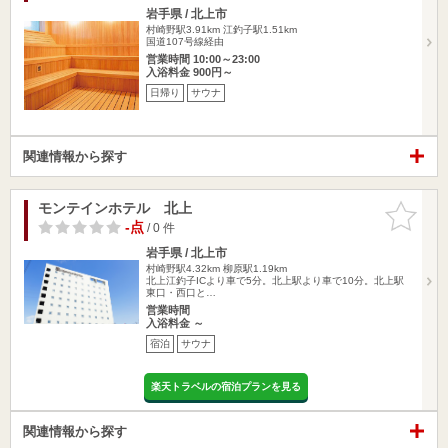
岩手県 / 北上市
村崎野駅3.91km
江釣子駅1.51km
国道107号線経由
営業時間 10:00～23:00
入浴料金 900円～
日帰り
サウナ
関連情報から探す
モンテインホテル 北上
お気に入
りに追加
-点
/ 0 件
岩手県 / 北上市
村崎野駅4.32km
柳原駅1.19km
北上江釣子ICより車で5分。北上駅より車で10分。北上駅
東口・西口と…
営業時間
入浴料金 ～
宿泊
サウナ
楽天トラベルの宿泊プランを見る
関連情報から探す