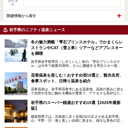
30代 男
性
関連情報から探す
岩手県のニフティ温泉ニュース
冬の魅力満載「雫石プリンスホテル」でかまくらレ
ストランやCAT（雪上車）ツアーなどアプレスキー
を満喫
岩手県岩手郡雫石（しずくいし）町の「雫石プリンスホテ
ル」は今年で創業35周年。さらに隣接する雫石スキー場は
創業45周年。この冬はアプレスキー（フランス語で"スキー
の後"）の充実をはかり、テーマをSNOW（雪）＋NOVA
花巻温泉を楽しむ！おすすめ宿10選と、観光名所、
（新星）で「SNØVA（スノーヴァ）」としました！
食事スポット、日帰り温泉を紹介
スキーやスノボはもちろんのこと、スキーをしない人でも満
花巻温泉は、岩手県花巻市にある温泉地。温泉の恵みに加え
喫できるパウダースノーの雫石。というわけで、「雫石プリ
て自然や文化に触れる機会が豊富で、アクセスも良好なた
ンスホテル」にお出かけして楽しめるアクティビティや温泉
め、遠くに住んでいる方でも気軽に足を運べます。
をたっぷりレポートしちゃいます。
岩手県のスーパー銭湯おすすめ15選【2025年最新
この記事では、花巻温泉の魅力、おすすめの宿・注目すべき
───
版】
観光スポット・味わい深い食事処・気軽に立ち寄れる日帰り
提供元：株式会社西武・プリンスホテルズワールドワイド
温泉を順に紹介します。
【PR】
都道府県では、北海道に次ぐ全国2位の広さがある岩手県。
この記事は雫石プリンスホテルのPR記事です。
山・平野・川・海と美しい自然に恵まれ、雄大な景色の宝庫
花巻温泉での日常を忘れられる特別な体験を通じて、いつも
と言えます。山の幸・海の幸も豊富で、盛岡冷麺や前沢牛、
と違う思い出深い温泉旅行を満喫しましょう。