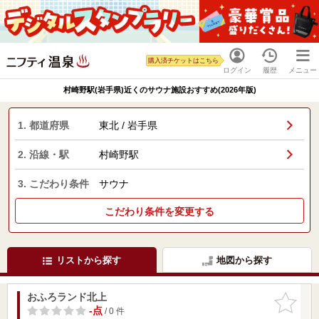
購入済チケットはこちら
ログイン
履歴
メニュー
村崎野駅(岩手県)近くのサウナ施設おすすめ(2026年版)
1. 都道府県
東北 / 岩手県
2. 沿線・駅
村崎野駅
3. こだわり条件
サウナ
こだわり条件を変更する
リストから探す
地図から探す
おふろランド北上
お気に入
りに追加
-点
/ 0 件