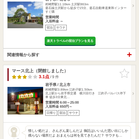
村崎野駅11.16km
土沢駅863m
釜石線土沢駅から徒歩で15分、釜石自動車道東和インター
すぐ隣
営業時間
入浴料金 ～
宿泊
サウナ
楽天トラベルの宿泊プランを見る
関連情報から探す
マース北上（閉館しました）
お気に入
りに追加
3.1点
/ 9 件
岩手県 / 北上市
村崎野駅3.89km
江釣子駅1.50km
北上駅から岩手県交通 横川目行き 江釣子パルバス停下
車 徒歩3分東北…
営業時間 6:00～25:00
入浴料金 650円～
日帰り
宿泊
サウナ
惜しい処だよ、さんざん楽しんだよ 御託はいいんだ思い出にしか
残らない場所だよ おまえらは何を見てきたんだ？ サウナも…