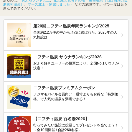
あるのは、
おふろランド北上
、
花と緑と安らぎの湯 東和温泉（旧日高見の霊
湯東和温泉）
、
マース北上（閉館しました）
などの施設です。ぜひ一度は足を
運んでみてください。
第20回ニフティ温泉年間ランキング2025
全国約2.2万件の中から頂点に選ばれた、2025年の人
気施設は…
ニフティ温泉 サウナランキング2026
おふろ好きユーザーの投票により、全国No.1サウナが
決定！
ニフティ温泉プレミアムクーポン
ノジマモバイル会員向け 通常よりもお得な「特別価
格」で人気の温泉を満喫できる！
【ニフティ温泉 百名湯2026】
行ってみたい施設に投票してプレゼントを当てよう！
（全10回開催 / 合計260名様）