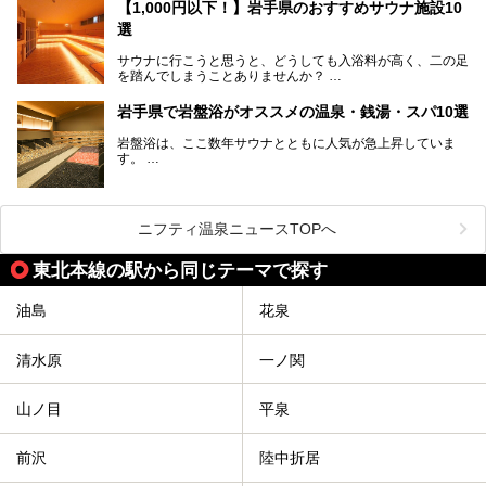
三陸の魚介類などの岩手グルメは全国に知られていますね。
【1,000円以下！】岩手県のおすすめサウナ施設10
大自然に囲まれた岩手県には、温泉が多く湧き出していま
選
す。今回は、岩手県でおすすめのスーパー銭湯をご紹介しま
す。
サウナに行こうと思うと、どうしても入浴料が高く、二の足
を踏んでしまうことありませんか？
そこで値段を抑えた格安でお風呂とサウナを満喫できる充実
岩手県で岩盤浴がオススメの温泉・銭湯・スパ10選
の施設を紹介します！
岩盤浴は、ここ数年サウナとともに人気が急上昇していま
サクッと、月何回もサウナを楽しみたい人にとってはピッタ
す。
リの場所ばかりなんですよ。
美容のほか、身体の疲れを取ったり心地よさを感じられたり
など、おすすめできるポイントばかりです。
この記事では岩手県にある1,000円以下のおすすめサウナ施
今回は、岩手県でおすすめの温泉、銭湯、スパにある岩盤浴
設を紹介していきます。
を紹介します！
ニフティ温泉ニュースTOPへ
温度も低めなので、暑いのが苦手な人でも大満足な施設です
よ。
東北本線の駅から同じテーマで探す
油島
花泉
清水原
一ノ関
山ノ目
平泉
前沢
陸中折居