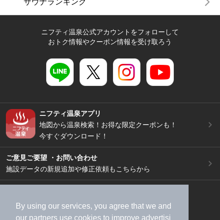
サウナランキング
ニフティ温泉公式アカウントをフォローして
おトク情報やクーポン情報を受け取ろう
ニフティ温泉アプリ
地図から温泉検索！お得な限定クーポンも！
今すぐダウンロード！
ご意見ご要望 ・お問い合わせ
施設データの新規追加や修正依頼もこちらから
スマートフォン
/
PC
加盟店募集（資料請求）
広告出稿のご案内
By using our services, you agree that we and
our
partners
use cookies to improve advertisi
利用規約
ライフスタイルMEMBERS+規約