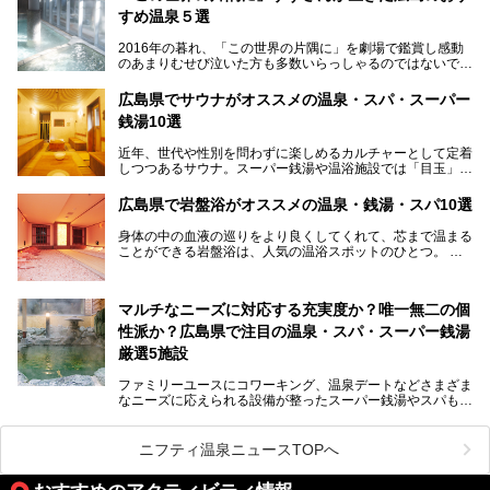
通して多数の観光客が訪れます。工業都市として栄えた呉市
すめ温泉５選
や、坂の町・尾道市など、ゆっくり訪れたい町や観光スポッ
トがいっぱいの魅力的な県です。全国生産量1位のかきやレ
2016年の暮れ、「この世界の片隅に」を劇場で鑑賞し感動
モン、全国にファンが多い広島風お好み焼きなどのグルメも
のあまりむせび泣いた方も多数いらっしゃるのではないでし
充実。
ょうか。
温泉施設も多彩です。今回は、広島県でおすすめのスーパー
あの夏のヒロシマを生きた主人公すずさんの笑顔が、今もど
銭湯をご紹介します。
広島県でサウナがオススメの温泉・スパ・スーパー
こかに輝きつづけていることをふと思い浮かべます。
銭湯10選
そんな映画の舞台となった広島県呉市を中心に、広島のおす
すめ温泉施設をご紹介します！
近年、世代や性別を問わずに楽しめるカルチャーとして定着
しつつあるサウナ。スーパー銭湯や温浴施設では「目玉」と
して積極的にアピールしているお店も数多くあります。じん
わりと身体の内部を温めて発汗を促すサウナは、リフレッシ
広島県で岩盤浴がオススメの温泉・銭湯・スパ10選
ュ効果はもちろん、代謝が高まり健康や美容にも良い影響が
期待されます。今回はそんなサウナにこだわった、広島県内
身体の中の血液の巡りをより良くしてくれて、芯まで温まる
のオススメ温泉・銭湯・スパ10ヶ所を紹介させていただき
ことができる岩盤浴は、人気の温浴スポットのひとつ。
ます。
いつもよりも疲れた時や、心身共に癒されたい時にはおすす
めの場所です。
ここでは、温泉や銭湯と一緒に岩盤浴が楽しむことができ
マルチなニーズに対応する充実度か？唯一無二の個
る、広島県でオススメの温泉・銭湯・スパをご紹介していき
ます！
性派か？広島県で注目の温泉・スパ・スーパー銭湯
厳選5施設
ファミリーユースにコワーキング、温泉デートなどさまざま
なニーズに応えられる設備が整ったスーパー銭湯やスパも、
テーマに沿った世界観や息をのむようなオーシャンビューと
いった個性が魅力の温泉も、どちらも充実している広島県。
今回は、そんな広島県にある温浴施設のなかから、筆者が
ニフティ温泉ニュースTOPへ
「一度訪ねてみたい」と気になっている魅力的な施設を5件
ピックアップして紹介します。