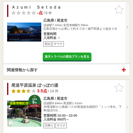
Ａｚｕｍｉ Ｓｅｔｏｄａ
お気に入
りに追加
-点
/ 0 件
広島県 / 尾道市
須波駅7.32km
安芸幸崎駅5.59km
広島空港からお車にて約６０分 / 瀬戸田港より徒歩２分
営業時間
入浴料金 ～
宿泊
サウナ
楽天トラベルの宿泊プランを見る
関連情報から探す
尾道平原温泉 ぽっぽの湯
お気に入
りに追加
3.5点
/ 14 件
広島県 / 尾道市
須波駅9.84km
尾道駅1.41km
JR尾道駅から路線バスJA尾道総合病院行「トッツ本社」下
車(徒歩5分…
営業時間 10:00～22:00
入浴料金 860円～
日帰り
サウナ