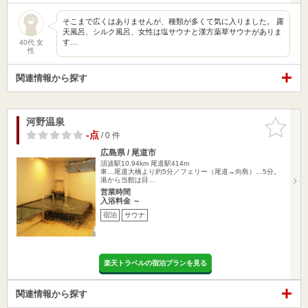
そこまで広くはありませんが、種類が多くて気に入りました。 露
天風呂、シルク風呂、女性は塩サウナと漢方薬草サウナがありま
す…
40代 女
性
関連情報から探す
河野温泉
お気に入
りに追加
-点
/ 0 件
広島県 / 尾道市
須波駅10.94km
尾道駅414m
車…尾道大橋より約5分／フェリー（尾道→向島）…5分。
港から当館は目…
営業時間
入浴料金 ～
宿泊
サウナ
楽天トラベルの宿泊プランを見る
関連情報から探す