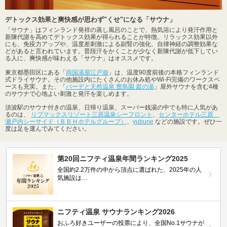
デトックス効果と爽快感が思わず"くせ"になる「サウナ」
「サウナ」はフィンランド発祥の蒸し風呂のことで、熱気浴により発汗作用と
新陳代謝を高めてデトックス効果が得られることが特徴。リラックス効果以外
にも、免疫力アップや、温度差刺激による副腎の強化、自律神経の調整効果な
どがあると言われています。普段汗をかくことが少なく新陳代謝が低下してい
る人に、爽快感が味わえる「サウナ」はオススメです。
東京都墨田区にある「
両国湯屋江戸遊
」は、温度90度前後の本格フィンランド
式ドライサウナ。その他施設内にたくさんのお休み処やWi-Fi完備のワークスペ
ースも充実。また、「
バーデと天然温泉 豊島園 庭の湯
」屋外サウナを含む4種
のサウナで心地よい刺激と発汗を楽しめます。
須波駅のサウナ付きの温泉、日帰り温泉、スーパー銭湯の中でも特に人気があ
るのは、
リブマックスリゾート三原温泉シーフロント
、
センターホテル三原
瀬戸内シーサイド（ＢＢＨホテルグループ）
、
yubune
などの施設です。ぜひ一
度は足を運んでみてください。
第20回ニフティ温泉年間ランキング2025
全国約2.2万件の中から頂点に選ばれた、2025年の人
気施設は…
ニフティ温泉 サウナランキング2026
おふろ好きユーザーの投票により、全国No.1サウナが