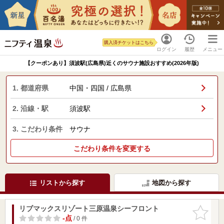
購入済チケットはこちら
ログイン
履歴
メニュー
【クーポンあり】須波駅(広島県)近くのサウナ施設おすすめ(2026年版)
1. 都道府県
中国・四国 / 広島県
2. 沿線・駅
須波駅
3. こだわり条件
サウナ
こだわり条件を変更する
リストから探す
地図から探す
リブマックスリゾート三原温泉シーフロント
お気に入
りに追加
-点
/ 0 件