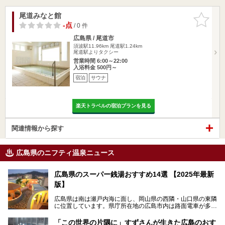
尾道みなと館
お気に入
りに追加
-点
/ 0 件
広島県 / 尾道市
須波駅11.96km
尾道駅1.24km
尾道駅よりタクシー
営業時間 6:00～22:00
入浴料金 500円～
宿泊
サウナ
楽天トラベルの宿泊プランを見る
関連情報から探す
広島県のニフティ温泉ニュース
広島県のスーパー銭湯おすすめ14選 【2025年最新
版】
広島県は南は瀬戸内海に面し、岡山県の西隣・山口県の東隣
に位置しています。県庁所在地の広島市内は路面電車が多数
走る風景でも知られています。
厳島神社と原爆ドームの2つの世界文化遺産があり、年間を
「この世界の片隅に」すずさんが生きた広島のおす