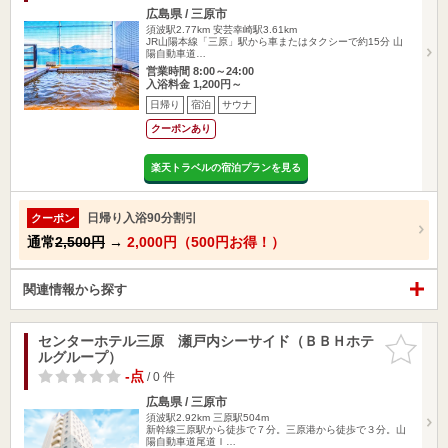
広島県 / 三原市
須波駅2.77km
安芸幸崎駅3.61km
JR山陽本線「三原」駅から車またはタクシーで約15分 山
陽自動車道…
営業時間 8:00～24:00
入浴料金 1,200円～
日帰り
宿泊
サウナ
クーポンあり
楽天トラベルの宿泊プランを見る
日帰り入浴90分割引
クーポン
通常
2,500円
→
2,000円（500円お得！）
関連情報から探す
センターホテル三原 瀬戸内シーサイド（ＢＢＨホテ
お気に入
ルグループ）
りに追加
-点
/ 0 件
広島県 / 三原市
須波駅2.92km
三原駅504m
新幹線三原駅から徒歩で７分。三原港から徒歩で３分。山
陽自動車道尾道Ｉ…