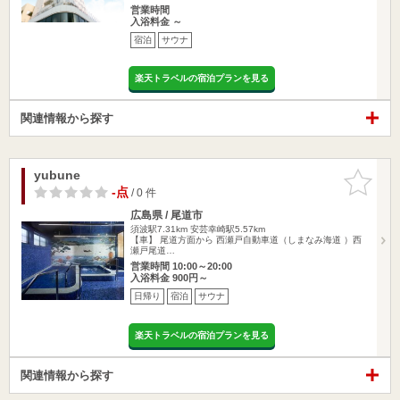
営業時間
入浴料金 ～
宿泊
サウナ
楽天トラベルの宿泊プランを見る
関連情報から探す
yubune
お気に入
りに追加
-点
/ 0 件
広島県 / 尾道市
須波駅7.31km
安芸幸崎駅5.57km
【車】 尾道方面から 西瀬戸自動車道（しまなみ海道 ）西
瀬戸尾道…
営業時間 10:00～20:00
入浴料金 900円～
日帰り
宿泊
サウナ
楽天トラベルの宿泊プランを見る
関連情報から探す