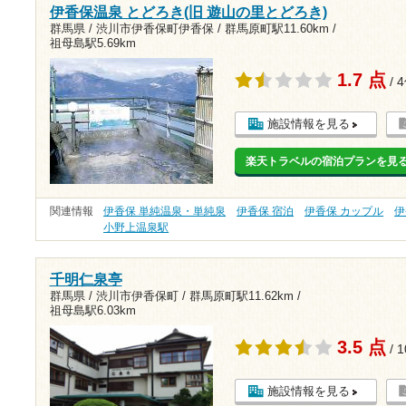
伊香保温泉 とどろき(旧 遊山の里とどろき)
群馬県 / 渋川市伊香保町伊香保 /
群馬原町駅11.60km
/
祖母島駅5.69km
1.7 点
/ 
施設情報を見る
楽天トラベルの宿泊プランを見
関連情報
伊香保 単純温泉・単純泉
伊香保 宿泊
伊香保 カップル
伊
小野上温泉駅
千明仁泉亭
群馬県 / 渋川市伊香保町 /
群馬原町駅11.62km
/
祖母島駅6.03km
3.5 点
/ 
施設情報を見る