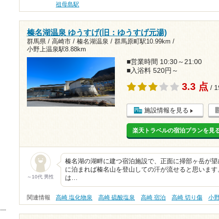
祖母島駅
榛名湖温泉 ゆうすげ(旧：ゆうすげ元湯)
群馬県 / 高崎市 / 榛名湖温泉 /
群馬原町駅10.99km
/
小野上温泉駅8.88km
■営業時間 10:30～21:00
■入浴料 520円～
3.3 点
/ 
施設情報を見る
楽天トラベルの宿泊プランを見
榛名湖の湖畔に建つ宿泊施設で、正面に掃部ヶ岳が望
に泊まれば榛名山を登山しての汗が流せると思います
～10代 男性
は…
関連情報
高崎 塩化物泉
高崎 硫酸塩泉
高崎 宿泊
高崎 切り傷
小