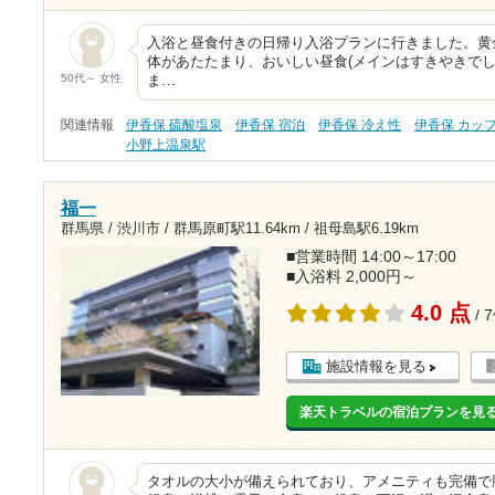
入浴と昼食付きの日帰り入浴プランに行きました。黄
体があたたまり、おいしい昼食(メインはすきやきでし
50代～ 女性
ま…
関連情報
伊香保 硫酸塩泉
伊香保 宿泊
伊香保 冷え性
伊香保 カッ
小野上温泉駅
福一
群馬県 / 渋川市 /
群馬原町駅11.64km
/
祖母島駅6.19km
■営業時間 14:00～17:00
■入浴料 2,000円～
4.0 点
/ 
施設情報を見る
楽天トラベルの宿泊プランを見
タオルの大小が備えられており、アメニティも完備で