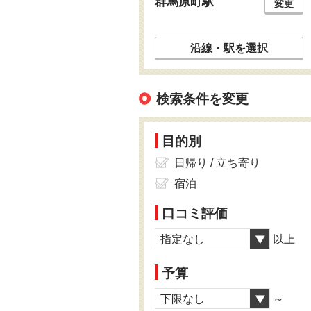
群馬原町駅
変更
沿線・駅を選択
検索条件を変更
目的別
日帰り / 立ち寄り
宿泊
口コミ評価
指定なし
以上
予算
下限なし
～