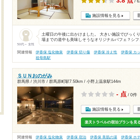
3.8 点
/ 
施設情報を見る
土曜日の午後に出かけました。 大きい施設でびっくり
場までの道中も美味しそうなオリジナルパフェ？シフ
50代～ 女性
関連情報
伊香保 塩化物泉
伊香保 切り傷
伊香保 冷え性
伊香保 カ
祖母島駅
ＳＵＮおのがみ
群馬県 / 渋川市 /
群馬原町駅7.50km
/
小野上温泉駅144m
- 点
/ 0件
施設情報を見る
楽天トラベルの宿泊プランを見
関連情報
伊香保 塩化物泉
伊香保 宿泊
伊香保 美肌の湯
伊香保 ホ