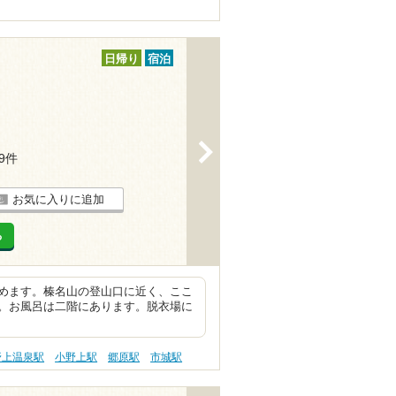
日帰り
宿泊
>
19件
お気に入りに追加
る
めます。榛名山の登山口に近く、ここ
。お風呂は二階にあります。脱衣場に
野上温泉駅
小野上駅
郷原駅
市城駅