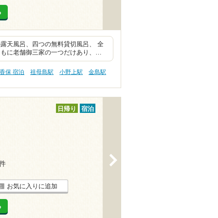
る
露天風呂、四つの無料貸切風呂、 全
ともに老舗御三家の一つだけあり、…
香保 宿泊
祖母島駅
小野上駅
金島駅
日帰り
宿泊
>
3件
お気に入りに追加
る