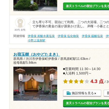
楽天トラベルの宿泊プランを見
立ち寄り不可、宿泊にて利用。 二つの大浴場、二つの
て伊香保の黄金の湯が源泉かけ流し。 岸権・小暮と
40代 女性
関連情報
伊香保 炭酸水素塩泉
伊香保 塩化物泉
伊香保 硫酸塩泉
伊
小野上温泉駅
お宿玉樹（おやどたまき）
群馬県 / 渋川市伊香保町伊香保 /
群馬原町駅11.63km
/
祖母島駅5.84km
■営業時間 11:30～14:30
■入浴料 1,500円～
4.3 点
/ 
施設情報を見る
楽天トラベルの宿泊プランを見