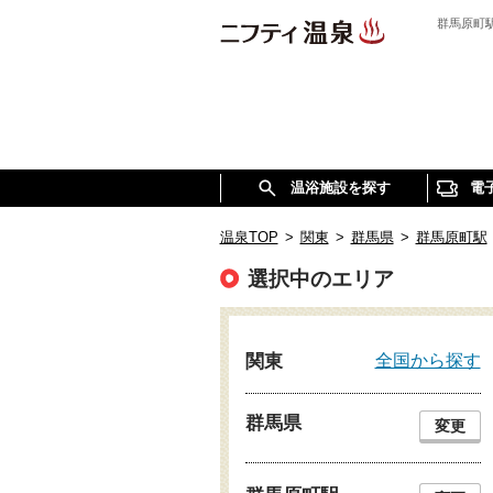
群馬原町
温浴施設を探す
電
温泉TOP
>
関東
>
群馬県
>
群馬原町駅
選択中のエリア
全国から探す
関東
群馬県
変更