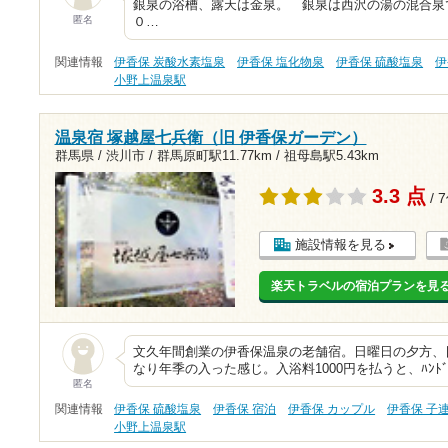
銀泉の浴槽、露天は金泉。 銀泉は西沢の湯の混合泉
匿名
０…
関連情報
伊香保 炭酸水素塩泉
伊香保 塩化物泉
伊香保 硫酸塩泉
伊
小野上温泉駅
温泉宿 塚越屋七兵衛（旧 伊香保ガーデン）
群馬県 / 渋川市 /
群馬原町駅11.77km
/
祖母島駅5.43km
3.3 点
/ 
施設情報を見る
楽天トラベルの宿泊プランを見
文久年間創業の伊香保温泉の老舗宿。日曜日の夕方、
なり年季の入った感じ。入浴料1000円を払うと、ﾊﾝﾄﾞﾀ
匿名
関連情報
伊香保 硫酸塩泉
伊香保 宿泊
伊香保 カップル
伊香保 子
小野上温泉駅