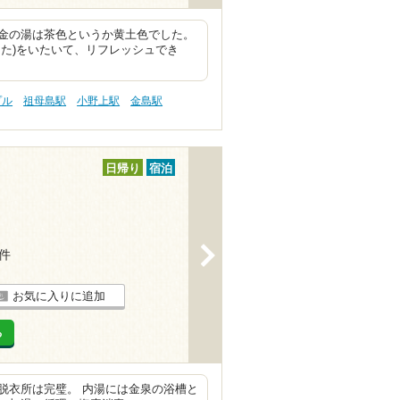
金の湯は茶色というか黄土色でした。
た)をいたいて、リフレッシュでき
プル
祖母島駅
小野上駅
金島駅
日帰り
宿泊
>
7件
お気に入りに追加
る
脱衣所は完璧。 内湯には金泉の浴槽と