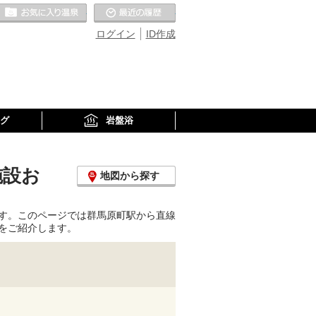
お気に入りの温泉
最近の履歴
ログイン
ID作成
グ
岩盤浴
施設お
地図から探す
す。このページでは群馬原町駅から直線
をご紹介します。