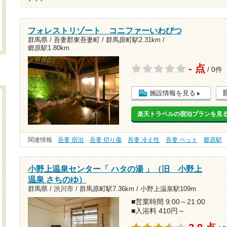
フォレストリゾート コニファーいわびつ
群馬県 / 吾妻郡東吾妻町 /
群馬原町駅2.31km
/
郷原駅1.80km
- 点
/ 0件
施設情報を見る
楽天トラベルの宿泊プランを見
関連情報
吾妻 宿泊
吾妻 切り傷
吾妻 冷え性
吾妻 ペット
郷原駅
小野上温泉センター「 ハタの湯 」（旧 小野上
温泉 さちのゆ）
群馬県 / 渋川市 /
群馬原町駅7.36km
/
小野上温泉駅109m
■営業時間 9:00～21:00
■入浴料 410円～