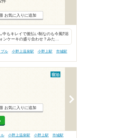
62件
お気に入りに追加
｡中もキレイで後払い制なのも今風⁉︎浴
ォンケーキの盛り合わせ？みた…
ップル
小野上温泉駅
小野上駅
市城駅
宿泊
>
お気に入りに追加
る
テル
小野上温泉駅
小野上駅
市城駅