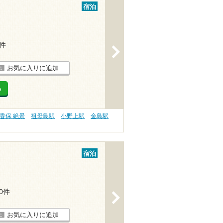
宿泊
4件
>
お気に入りに追加
る
香保 絶景
祖母島駅
小野上駅
金島駅
宿泊
10件
>
お気に入りに追加