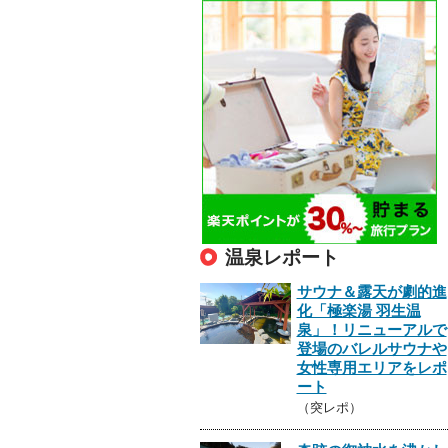
温泉レポート
サウナ＆露天が劇的進
化「極楽湯 羽生温
泉」！リニューアルで
登場のバレルサウナや
女性専用エリアをレポ
ート
（突レポ）