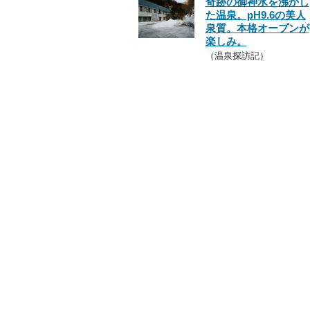
奇跡の御神水を沸かし
た温泉。pH9.6の美人
泉質。本格オープンが
楽しみ。
（温泉探訪記）