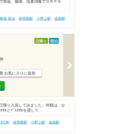
で加温、循環、塩素消毒でＯＲＰ６
香保 宿泊
祖母島駅
小野上駅
金島駅
日帰り
宿泊
7件
>
お気に入りに追加
る
日帰り入浴してみました。外観は、か
ｵﾙとﾊﾞｽﾀｵﾙを貸して…
連れOK
祖母島駅
小野上駅
金島駅