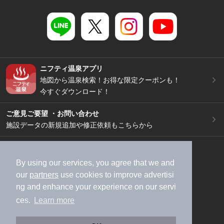
ニフティ温泉アプリ
地図から温泉検索！お得な限定クーポンも！
今すぐダウンロード！
ご意見ご要望 ・お問い合わせ
施設データの新規追加や修正依頼もこちらから
スマートフォン
/
PC
加盟店募集（資料請求）
広告出稿のご案内
By using our services, you agree that we and
our
partners
use cookies to improve advertisi
利用規約
ライフスタイルMEMBERS+規約
ng and enhance your experience on our servi
特定商取引法に基づく表記
ヘルプ
採用情報
ces.
Learn more
運営会社
個人情報保護ポリシー
©NIFTY Lifestyle Co., Ltd.