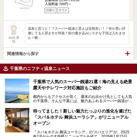
入浴料金 700円～
日帰り
サウナ
温泉と思うと！？スーパー銭湯と思えば全然良い！！何か悪い評
価してる人居ますが何故？前の書き込みに小さな子供は入れませ
ん！断…
40代 男
性
関連情報から探す
千葉県のニフティ温泉ニュース
千葉県で人気のスーパー銭湯21選！海の見える絶景
露天やテレワーク対応施設もご紹介
都内からもアクセスが良く、週末のお出かけ先としても人気
の千葉県。そんな千葉には、魅力あふれるスーパー銭湯がた
くさんあります。
待ってました！新しい魅力たっぷりの進化を遂げた
「サウナでしっかりととのいたい」「海が見える絶景で非日
「スパ＆ホテル 舞浜ユーラシア」がリニューアル
常を味わいたい」「子連れでも気兼ねなく1日過ごした
い」。
オープン
そんな多様なニーズに応える施設が揃っているため、その日
「スパ＆ホテル 舞浜ユーラシア」の“スパエリア”が、2025
の目的に合った施設がきっと見つかるはずです。
年7月からの大規模リニューアルを経て、2026年1月15日