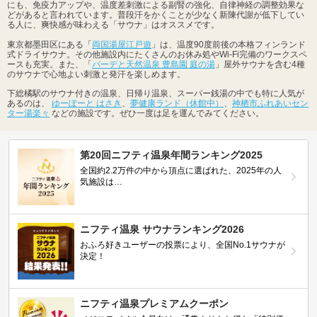
にも、免疫力アップや、温度差刺激による副腎の強化、自律神経の調整効果な
どがあると言われています。普段汗をかくことが少なく新陳代謝が低下してい
る人に、爽快感が味わえる「サウナ」はオススメです。
東京都墨田区にある「
両国湯屋江戸遊
」は、温度90度前後の本格フィンランド
式ドライサウナ。その他施設内にたくさんのお休み処やWi-Fi完備のワークスペ
ースも充実。また、「
バーデと天然温泉 豊島園 庭の湯
」屋外サウナを含む4種
のサウナで心地よい刺激と発汗を楽しめます。
下総橘駅のサウナ付きの温泉、日帰り温泉、スーパー銭湯の中でも特に人気が
あるのは、
ゆーぽーと はさき
、
夢健康ランド（休館中）
、
神栖市ふれあいセン
ター湯楽々
などの施設です。ぜひ一度は足を運んでみてください。
第20回ニフティ温泉年間ランキング2025
全国約2.2万件の中から頂点に選ばれた、2025年の人
気施設は…
ニフティ温泉 サウナランキング2026
おふろ好きユーザーの投票により、全国No.1サウナが
決定！
ニフティ温泉プレミアムクーポン