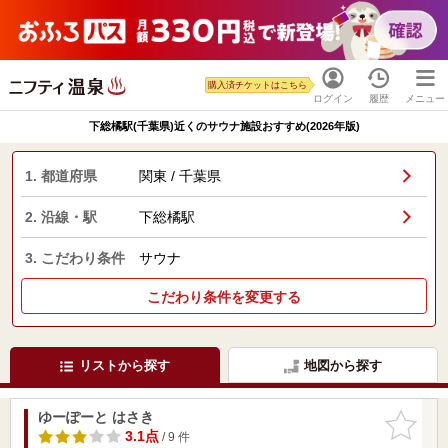
購入済チケットはこちら
ログイン
履歴
メニュー
下総橘駅(千葉県)近くのサウナ施設おすすめ(2026年版)
1. 都道府県
関東 / 千葉県
2. 沿線・駅
下総橘駅
3. こだわり条件
サウナ
こだわり条件を変更する
リストから探す
地図から探す
ゆーぽーと はさき
お気に入
りに追加
3.1点
/ 9 件