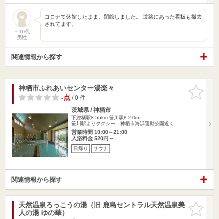
コロナて休館したまま、閉館しました。 道路にあった看板も撤去
されてます。
～10代
男性
関連情報から探す
神栖市ふれあいセンター湯楽々
お気に入
りに追加
-点
/ 0 件
茨城県 / 神栖市
下総橘駅8.55km
笹川駅8.27km
笹川駅よりタクシー 神栖市海浜運動公園近く
営業時間 10:00～21:00
入浴料金 520円～
日帰り
サウナ
関連情報から探す
天然温泉ろっこうの湯（旧 鹿島セントラル天然温泉美
お気に入
人の湯 ゆの華）
りに追加