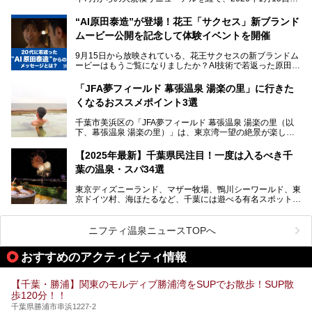
（木）に再オープン！
さらに最近では、24時間営業で深夜まで滞在できる施設
“AI原田泰造”が登場！花王「サクセス」新ブランド
や、テレワーク・コワーキングスペースを備えた仕事もでき
新設エリアや生まれ変わった浴場・サウナの魅力を、人気キ
るスパも増えており、ただの入浴施設にとどまらない進化を
ムービー公開を記念して体験イベントを開催
ャラクター「ユーラシわん」と一緒にご紹介します。必見の
遂げています。
マル秘情報がたっぷり。ぜひチェックしてみてください！
9月15日から放映されている、花王サクセスの新ブランドム
───
本記事では、人気スーパー銭湯から絶景施設、コワーキング
ービーはもうご覧になりましたか？AI技術で若返った原田泰
提供元：SPA＆HOTEL舞浜ユーラシア【PR】
スペースや休憩スペースが充実した施設、子連れファミリー
造さんが登場して、“前を向くチカラに”というメッセージを
この記事はSPA＆HOTEL舞浜ユーラシアのPRレポート記事
向けの施設など、目的に合わせたおすすめの施設を紹介しま
伝えるムービーです。公開を記念して、スパメッツァおおた
です。
「JFA夢フィールド 幕張温泉 湯楽の里」に行きた
す。
か竜泉寺の湯にて体験イベントを開催。花王サクセスの製品
くなるおススメポイント3選
が無料で試せるチャンスです！
千葉県でスーパー銭湯選びに困った際は、ぜひ参考にしてく
───
ださい。
千葉市美浜区の「JFA夢フィールド 幕張温泉 湯楽の里（以
提供元：花王株式会社【PR】
下、幕張温泉 湯楽の里）」は、東京湾一望の絶景が楽しめ
この記事は花王株式会社商品のPRレポート記事です。
る日帰り温泉です。
設備も天然温泉の露天風呂、サウナ、岩盤浴のほか、高濃度
【2025年最新】千葉県民注目！一度は入るべき千
炭酸泉、海の見えるお休み処や食事処、展望抜群の屋上ま
葉の温泉・スパ34選
で、年代を問わずたっぷり楽しめます。
東京ディズニーランド、マザー牧場、鴨川シーワールド、東
今回は人気のこの施設の中でも、特におススメしたい3つの
京ドイツ村、海ほたるなど、千葉には遊べる有名スポットが
ポイントについて厳選してお届けします。読めばきっと、行
たくさん。そんな千葉県は温泉・スパもすごいんです！千葉
きたくなること間違いなし！
県で生まれ、千葉県で育ち、つい最近まで千葉在住だった私
がお勧めする、一度は入るべき千葉の温泉・スパ34選をま
ニフティ温泉ニュースTOPへ
とめました。
おすすめのアクティビティ情報
【千葉・勝浦】関東のモルディブ勝浦湾をSUPでお散歩！SUP散
歩120分！！
千葉県勝浦市串浜1227-2