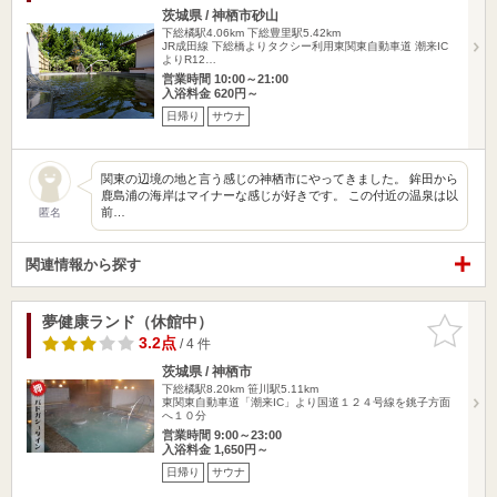
茨城県 / 神栖市砂山
下総橘駅4.06km
下総豊里駅5.42km
JR成田線 下総橋よりタクシー利用東関東自動車道 潮来IC
よりR12…
営業時間 10:00～21:00
入浴料金 620円～
日帰り
サウナ
関東の辺境の地と言う感じの神栖市にやってきました。 鉾田から
鹿島浦の海岸はマイナーな感じが好きです。 この付近の温泉は以
前…
匿名
関連情報から探す
夢健康ランド（休館中）
お気に入
りに追加
3.2点
/ 4 件
茨城県 / 神栖市
下総橘駅8.20km
笹川駅5.11km
東関東自動車道「潮来IC」より国道１２４号線を銚子方面
へ１０分
営業時間 9:00～23:00
入浴料金 1,650円～
日帰り
サウナ