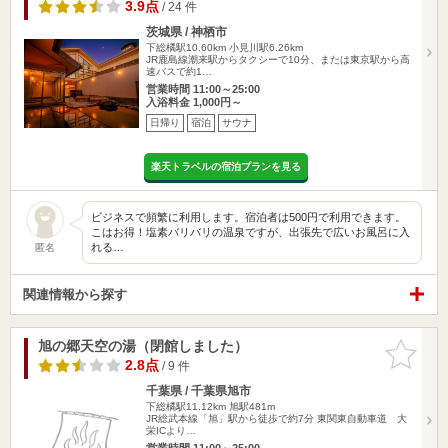
3.9点
/ 24 件
茨城県 / 神栖市
下総橘駅10.60km
小見川駅6.26km
JR鹿島線潮来駅からタクシーで10分、または東京駅から高
速バスで約1…
営業時間 11:00～25:00
入浴料金 1,000円～
日帰り
宿泊
サウナ
楽天トラベルの宿泊プランを見る
ビジネスで頻繁に利用します。宿泊者は500円で利用できます。
こはお得！塩素バリバリの温泉ですが、出張先で広いお風呂に入
れる…
匿名
関連情報から探す
旭の郷天空の湯（閉館しました）
お気に入
りに追加
2.8点
/ 9 件
千葉県 / 千葉県旭市
下総橘駅11.12km
旭駅481m
JR総武本線「旭」駅から徒歩で約7分 東関東自動車道 大
栄ICより…
営業時間 11:00～25:00