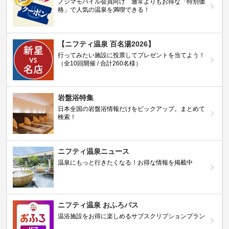
ノジマモバイル会員向け 通常よりもお得な「特別価
格」で人気の温泉を満喫できる！
【ニフティ温泉 百名湯2026】
行ってみたい施設に投票してプレゼントを当てよう！
（全10回開催 / 合計260名様）
岩盤浴特集
日本全国の岩盤浴情報だけをピックアップ。まとめて
検索！
ニフティ温泉ニュース
温泉にもっと行きたくなる！お得な情報を掲載中
ニフティ温泉 おふろパス
温浴施設をお得に楽しめるサブスクリプションプラン