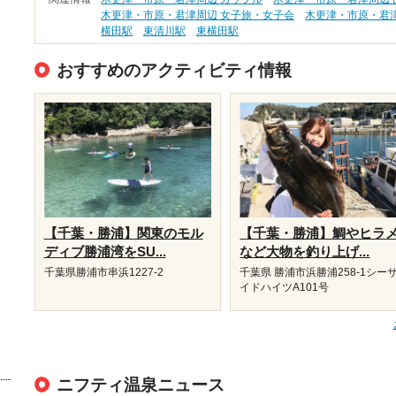
木更津・市原・君津周辺 女子旅・女子会
木更津・市原・君津
横田駅
東清川駅
東横田駅
おすすめのアクティビティ情報
【千葉・勝浦】関東のモル
【千葉・勝浦】鯛やヒラ
ディブ勝浦湾をSU...
など大物を釣り上げ...
千葉県勝浦市串浜1227-2
千葉県 勝浦市浜勝浦258-1シー
イドハイツA101号
ニフティ温泉ニュース