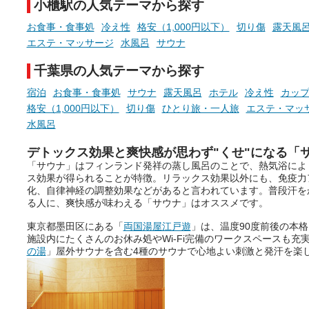
小櫃駅の人気テーマから探す
お食事・食事処
冷え性
格安（1,000円以下）
切り傷
露天風
エステ・マッサージ
水風呂
サウナ
千葉県の人気テーマから探す
宿泊
お食事・食事処
サウナ
露天風呂
ホテル
冷え性
カッ
格安（1,000円以下）
切り傷
ひとり旅・一人旅
エステ・マッ
水風呂
デトックス効果と爽快感が思わず"くせ"になる「
「サウナ」はフィンランド発祥の蒸し風呂のことで、熱気浴によ
ス効果が得られることが特徴。リラックス効果以外にも、免疫力
化、自律神経の調整効果などがあると言われています。普段汗を
る人に、爽快感が味わえる「サウナ」はオススメです。
東京都墨田区にある「
両国湯屋江戸遊
」は、温度90度前後の本
施設内にたくさんのお休み処やWi-Fi完備のワークスペースも充
の湯
」屋外サウナを含む4種のサウナで心地よい刺激と発汗を楽