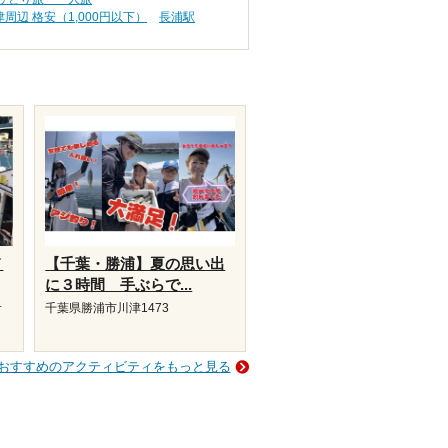
周辺 格安（1,000円以下）
長浦駅
メ
【千葉・勝浦】夏の思い出
に３時間 手ぶらで...
サ
千葉県勝浦市川津1473
おすすめのアクティビティをもっと見る