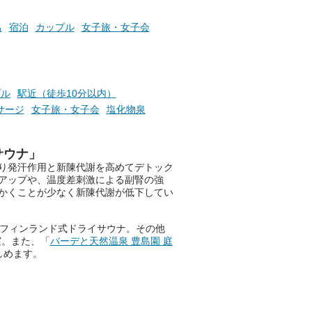
お風呂でリラックスしているか
らこそ向き合える、大切な自分
呂
宿泊
カップル
女子旅・女子会
の本音。
そんな心のつぶやきを、湯あが
りの温まった心のまま相談でき
たら素敵ですよね。
プル
駅近（徒歩10分以内）
サージ
女子旅・女子会
塩化物泉
ニフティ温泉の「占いベンチ」
サウナ」
は、そんなあなたの心のつぶや
り発汗作用と新陳代謝を高めてデトック
きをプロの占い師に相談するこ
アップや、温度差刺激による副腎の強
とができるサービスです。
かくことが少なく新陳代謝が低下してい
格フィンランド式ドライサウナ。その他
おふろパス会員様なら、この特
実。また、「
バーデと天然温泉 豊島園 庭
別なひとときを「毎月10分無
しめます。
料」でご利用いただけます。