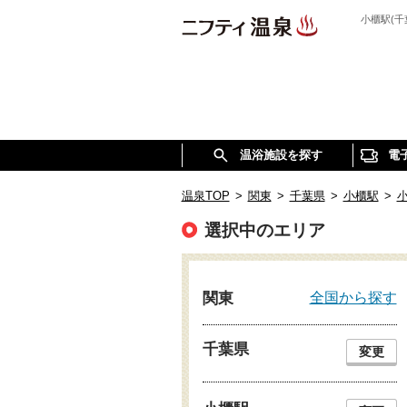
小櫃駅(
温浴施設を探す
電
温泉TOP
>
関東
>
千葉県
>
小櫃駅
>
小
選択中のエリア
全国から探す
関東
千葉県
変更