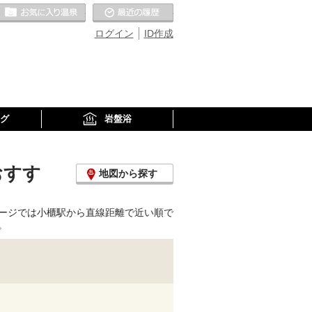
お気に入りの温泉
最近の履歴
ログイン
ID作成
グ
岩盤浴
おすす
地図から探す
ージでは小櫃駅から直線距離で近い順で
。