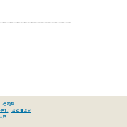
お湯で体がほぐれたら、次は占
い師さんとお話しして、心もほ
ぐしてみませんか？
福岡県
湯布院
鬼怒川温泉
神戸