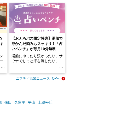
の
【おふろパス限定特典】湯船で
キ
浮かんだ悩みもスッキリ！「占
いベンチ」が毎月10分無料
ン
湯船にゆったり浸かったり、サ
ロー
ウナでじっと汗を流したり。
る
名
e-
ニフティ温泉ニュースTOPへ
い
そんな「一人でぼんやり過ごす
時間」、ふだん後回しにしてい
た「これからのこと」や「ちょ
っとした悩み」が、頭に浮かん
でくることはありませんか？
櫃
俵田
久留里
平山
上総松丘