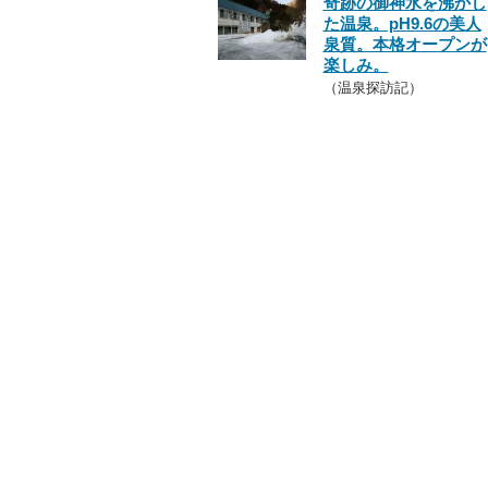
奇跡の御神水を沸かし
た温泉。pH9.6の美人
泉質。本格オープンが
楽しみ。
（温泉探訪記）