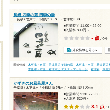
房総 四季の蔵 四季の湯
千葉県 / 君津市 /
小櫃駅10.57km
/
君津駅4.88km
■営業時間 11:00～22:00
■入浴料 800円～
- 点
/ 0件
施設情報を見る
関連情報
木更津・市原・君津周辺 美肌の湯
木更津・市原・君津周辺 
木更津・市原・君津周辺 エステ・マッサージ
君津駅
木更
かずさのお風呂屋さん
千葉県 / 木更津市 /
小櫃駅10.76km
/
上総清川駅1.20km
■営業時間 9:30～23:30
■入浴料 620円～
3.1 点
/ 