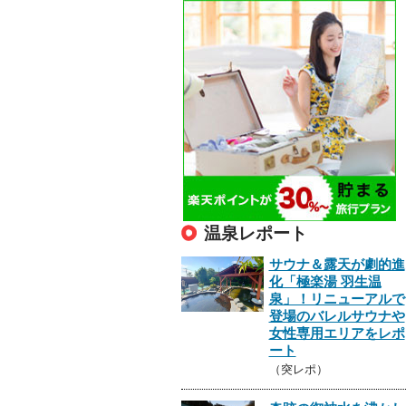
温泉レポート
サウナ＆露天が劇的進
化「極楽湯 羽生温
泉」！リニューアルで
登場のバレルサウナや
女性専用エリアをレポ
ート
（突レポ）