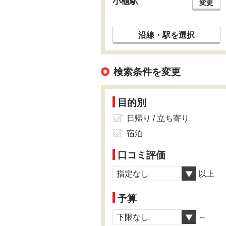
小櫃駅
変更
沿線・駅を選択
検索条件を変更
目的別
日帰り / 立ち寄り
宿泊
口コミ評価
指定なし
以上
予算
下限なし
～