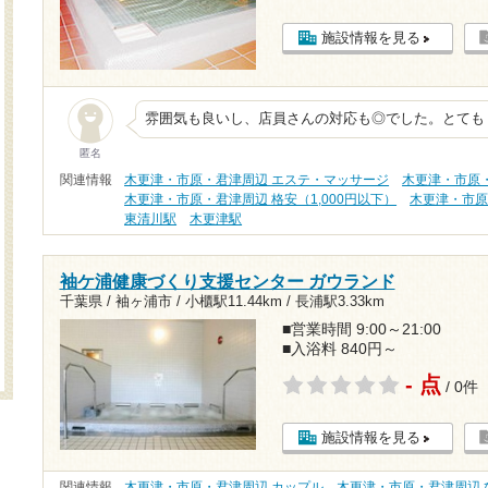
施設情報を見る
雰囲気も良いし、店員さんの対応も◎でした。とても
匿名
関連情報
木更津・市原・君津周辺 エステ・マッサージ
木更津・市原
木更津・市原・君津周辺 格安（1,000円以下）
木更津・市原
東清川駅
木更津駅
袖ケ浦健康づくり支援センター ガウランド
千葉県 / 袖ヶ浦市 /
小櫃駅11.44km
/
長浦駅3.33km
■営業時間 9:00～21:00
■入浴料 840円～
- 点
/ 0件
施設情報を見る
関連情報
木更津・市原・君津周辺 カップル
木更津・市原・君津周辺 