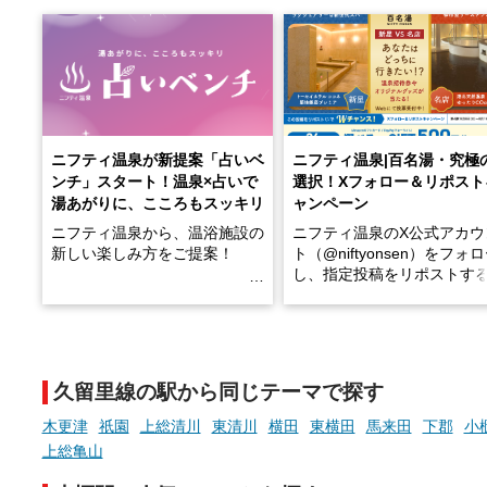
ニフティ温泉が新提案「占いベ
ニフティ温泉|百名湯・究極
ンチ」スタート！温泉×占いで
選択！Xフォロー＆リポスト
湯あがりに、こころもスッキリ
ャンペーン
ニフティ温泉から、温浴施設の
ニフティ温泉のX公式アカウ
新しい楽しみ方をご提案！
ト（@niftyonsen）をフォ
し、指定投稿をリポストす
温泉で体を癒したあとに、占い
と、抽選で各回26（ふろ）
でこころもスッキリ──そんな
様（合計260名様）に選べる
新体験が楽しめる「占いベン
GIFT500円分をプレゼント
チ」を展開中♨
たします。
久留里線の駅から同じテーマで探す
手相やタロットなど気軽に楽し
める占いで、“ととのう”おふろ
木更津
祇園
上総清川
東清川
横田
東横田
馬来田
下郡
小
時間を、もっと特別に。
上総亀山