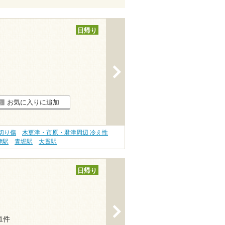
日帰り
>
お気に入りに追加
切り傷
木更津・市原・君津周辺 冷え性
津駅
青堀駅
大貫駅
日帰り
>
11件