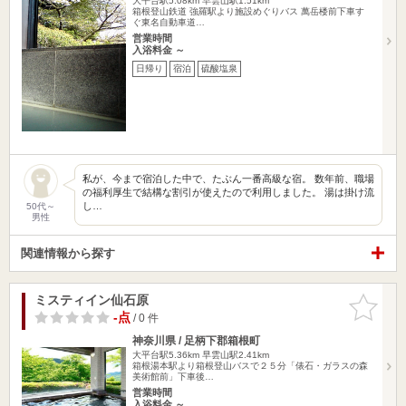
大平台駅5.08km
早雲山駅1.51km
箱根登山鉄道 強羅駅より施設めぐりバス 萬岳楼前下車す
ぐ東名自動車道…
営業時間
入浴料金 ～
日帰り
宿泊
硫酸塩泉
私が、今まで宿泊した中で、たぶん一番高級な宿。 数年前、職場
の福利厚生で結構な割引が使えたので利用しました。 湯は掛け流
し…
50代～
男性
関連情報から探す
ミスティイン仙石原
お気に入
りに追加
-点
/ 0 件
神奈川県 / 足柄下郡箱根町
大平台駅5.36km
早雲山駅2.41km
箱根湯本駅より箱根登山バスで２５分「俵石・ガラスの森
美術館前」下車後…
営業時間
入浴料金 ～