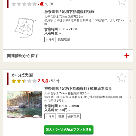
りに追加
-点
/ 0 件
神奈川県 / 足柄下郡箱根町強羅
大平台駅2.73km
強羅駅72m
強羅駅より徒歩約1分東名自動車道「御殿場IC」より約17k
m
営業時間 9:00～21:00
入浴料金 ～
日帰り
硫酸塩泉
関連情報から探す
かっぱ天国
お気に入
りに追加
2.8点
/ 52 件
神奈川県 / 足柄下郡箱根町 / 箱根湯本温泉
大平台駅2.74km
箱根湯本駅80m
箱根登山鉄道箱根湯本駅からすぐ小田原厚木道路箱根口IC
から国道1号を…
営業時間 10:00～20:00
入浴料金 900円～
日帰り
宿泊
硫酸塩泉
楽天トラベルの宿泊プランを見る