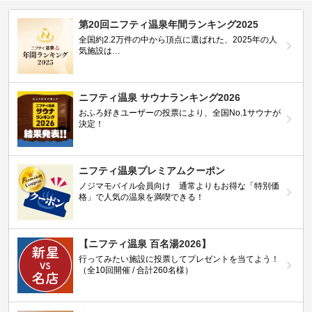
第20回ニフティ温泉年間ランキング2025
全国約2.2万件の中から頂点に選ばれた、2025年の人
気施設は…
ニフティ温泉 サウナランキング2026
おふろ好きユーザーの投票により、全国No.1サウナが
決定！
ニフティ温泉プレミアムクーポン
ノジマモバイル会員向け 通常よりもお得な「特別価
格」で人気の温泉を満喫できる！
【ニフティ温泉 百名湯2026】
行ってみたい施設に投票してプレゼントを当てよう！
（全10回開催 / 合計260名様）