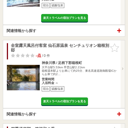
宿泊
硫酸塩泉
楽天トラベルの宿泊プランを見る
関連情報から探す
全室露天風呂付客室 仙石原温泉 センチュリオン箱根別
お気に入
邸
りに追加
-点
/ 0 件
神奈川県 / 足柄下郡箱根町
大平台駅5.53km
早雲山駅2.21km
箱根湯本駅よりお車にて約25分、東名高速道路御殿場ICか
らお車で約2…
営業時間
入浴料金 ～
宿泊
硫酸塩泉
楽天トラベルの宿泊プランを見る
関連情報から探す