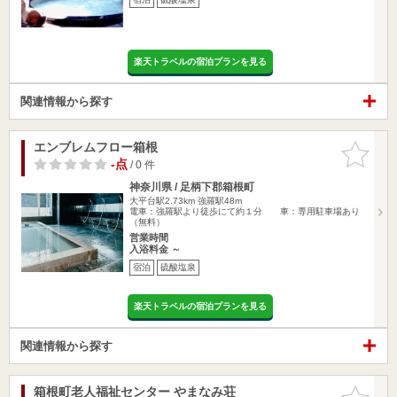
楽天トラベルの宿泊プランを見る
関連情報から探す
エンブレムフロー箱根
お気に入
りに追加
-点
/ 0 件
神奈川県 / 足柄下郡箱根町
大平台駅2.73km
強羅駅48m
電車：強羅駅より徒歩にて約１分 車：専用駐車場あり
（無料）
営業時間
入浴料金 ～
宿泊
硫酸塩泉
楽天トラベルの宿泊プランを見る
関連情報から探す
箱根町老人福祉センター やまなみ荘
お気に入