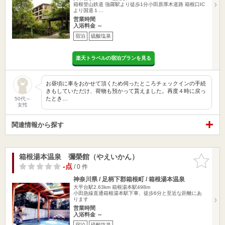
箱根登山鉄道 強羅駅より徒歩1分小田原厚木道路 箱根口IC
より国道１…
営業時間
入浴料金 ～
宿泊
硫酸塩泉
楽天トラベルの宿泊プランを見る
お昼頃に車をおかせて頂くため伺ったところチェックインの手続
きもしていただけ、荷物も預かって貰えました。再度４時に戻っ
たとき…
50代～
女性
関連情報から探す
箱根湯本温泉 彌榮館（やえいかん）
お気に入
りに追加
-点
/ 0 件
神奈川県 / 足柄下郡箱根町 / 箱根湯本温泉
大平台駅2.63km
箱根湯本駅498m
小田急線直通箱根湯本駅下車、徒歩6分と至近な距離にあ
ります
営業時間
入浴料金 ～
宿泊
硫酸塩泉