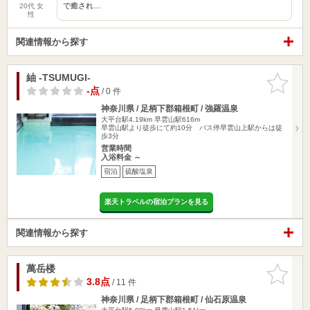
で癒され…
20代 女
性
関連情報から探す
紬 -TSUMUGI-
お気に入
りに追加
-点
/ 0 件
神奈川県 / 足柄下郡箱根町 / 強羅温泉
大平台駅4.19km
早雲山駅616m
早雲山駅より徒歩にて約10分 バス停早雲山上駅からは徒
歩3分
営業時間
入浴料金 ～
宿泊
硫酸塩泉
楽天トラベルの宿泊プランを見る
関連情報から探す
萬岳楼
お気に入
りに追加
3.8点
/ 11 件
神奈川県 / 足柄下郡箱根町 / 仙石原温泉