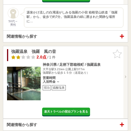
源泉かけ流しの白濁湯がしみる強羅の小宿 箱根登山鉄道「強羅
駅」から、徒歩で約7分。強羅温泉の緑に囲まれた閑静な場所
に…
50代～
男性
関連情報から探す
強羅温泉 強羅 風の音
お気に入
りに追加
2.0点
/ 1 件
神奈川県 / 足柄下郡箱根町 / 強羅温泉
大平台駅3.21km
公園上駅377m
強羅駅から徒歩１５分（送迎あり）
営業時間
入浴料金 ～
宿泊
硫酸塩泉
楽天トラベルの宿泊プランを見る
関連情報から探す