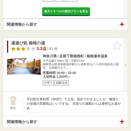
楽天トラベルの宿泊プランを見る
関連情報から探す
湯遊び処 箱根の湯
お気に入
りに追加
3.3点
/ 41 件
神奈川県 / 足柄下郡箱根町 / 箱根湯本温泉
大平台駅2.38km
塔ノ沢駅814m
箱根登山鉄道箱根湯本駅から箱根登山バス旧街道経由上畑
宿、元箱根行きで…
営業時間 10:00～22:00
入浴料金 1,250円～
日帰り
硫酸塩泉
平日割引券利用（900円）で入浴。初めて行きましたが、檜造り
の浴場の雰囲気はいいですね。 石造りの湯船からは透明なお湯が
あ…
匿名
関連情報から探す