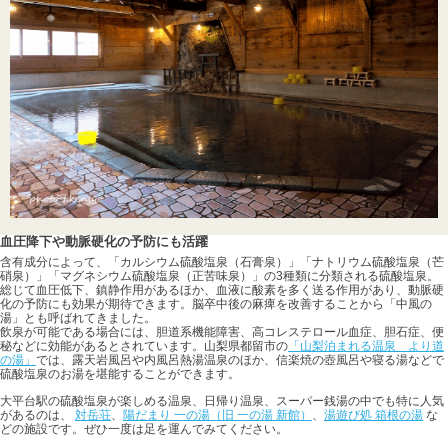
血圧降下や動脈硬化の予防にも活躍
含有成分によって、「カルシウム硫酸塩泉（石膏泉）」「ナトリウム硫酸塩泉（芒
硝泉）」「マグネシウム硫酸塩泉（正苦味泉）」の3種類に分類される硫酸塩泉。
総じて血圧低下、鎮静作用があるほか、血液に酸素を多く送る作用があり、動脈硬
化の予防にも効果が期待できます。脳卒中後の麻痺を改善することから「中風の
湯」とも呼ばれてきました。
飲泉が可能である場合には、胆道系機能障害、高コレステロール血症、胆石症、便
秘などに効能があるとされています。山梨県都留市の
「山梨泊まれる温泉 より道
の湯」
では、露天岩風呂や内風呂熱湯温泉のほか、信楽焼の壺風呂や寝る湯などで
硫酸塩泉のお湯を堪能することができます。
大平台駅の硫酸塩泉が楽しめる温泉、日帰り温泉、スーパー銭湯の中でも特に人気
があるのは、
対岳荘
、
陽だまり 一の湯（旧 一の湯 新館）
、
湯遊び処 箱根の湯
な
どの施設です。ぜひ一度は足を運んでみてください。