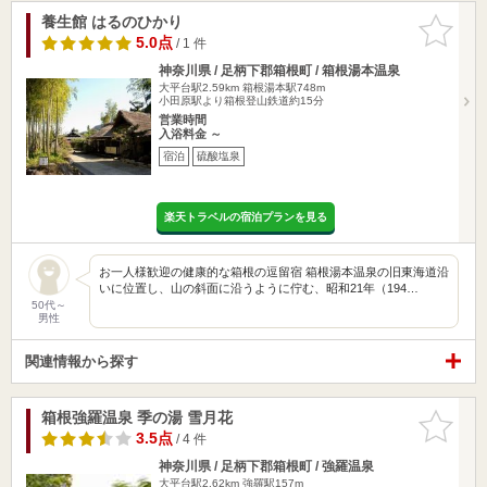
養生館 はるのひかり
お気に入
りに追加
5.0点
/ 1 件
神奈川県 / 足柄下郡箱根町 / 箱根湯本温泉
大平台駅2.59km
箱根湯本駅748m
小田原駅より箱根登山鉄道約15分
営業時間
入浴料金 ～
宿泊
硫酸塩泉
楽天トラベルの宿泊プランを見る
お一人様歓迎の健康的な箱根の逗留宿 箱根湯本温泉の旧東海道沿
いに位置し、山の斜面に沿うように佇む、昭和21年（194…
50代～
男性
関連情報から探す
箱根強羅温泉 季の湯 雪月花
お気に入
りに追加
3.5点
/ 4 件
神奈川県 / 足柄下郡箱根町 / 強羅温泉
大平台駅2.62km
強羅駅157m