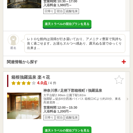
営業時間 10:30～17:00
入浴料金 1,980円～
日帰り
宿泊
硫酸塩泉
楽天トラベルの宿泊プランを見る
レトロな館内は清掃が行き届いており、アメニティ豊富で気持ち
良く過ごせます。お湯もヌルつべ感あり、露天ぬる湯でゆっくり
出来ま…
匿名
関連情報から探す
箱根強羅温泉 楽々花
お気に入
りに追加
4.0点
/ 4 件
神奈川県 / 足柄下郡箱根町 / 強羅温泉
大平台駅2.96km
公園下駅182m
強羅駅→徒歩6分西湘バイパス 箱根口ICより約20分、東名
高速道路 …
営業時間 12:00～15:30
入浴料金 1,200円～
日帰り
宿泊
硫酸塩泉
楽天トラベルの宿泊プランを見る