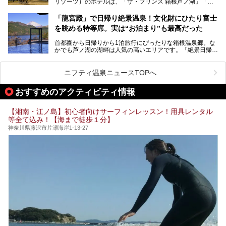
リゾーツ）のホテルは、「ザ・プリンス 箱根芦ノ湖」「芦
など、“非日常”を味わえるスーパー銭湯が数多く揃っていま
ノ湖畔 蛸川温泉 龍宮殿」「箱根湯の花プリンスホテル」
す。しかし、選択肢が多いからこそ「どの施設か迷ってしま
「箱根仙石原プリンスホテル」と4軒あり、今回ご紹介する
う」という人も多いはず。
「龍宮殿」で日帰り絶景温泉！文化財にひたり富士
「ザ・プリンス 箱根芦ノ湖」は、その中でもフラッグシッ
を眺める特等席。実は“お泊まり”も最高だった
プ（旗艦）に位置づけられる特別なホテルです。
そこで今回は、神奈川県内の人気施設26選を「安さ」「岩
盤浴・漫画の充実度」「景色の良さ」「高級感」「深夜営
首都圏から日帰りから1泊旅行にぴったりな箱根温泉郷。な
昭和の日本を代表する建築家の一人、村野藤吾が芦ノ湖の畔
業」「駅近」など、目的別に厳選して紹介します。
かでも芦ノ湖の湖畔は人気の高いエリアです。「絶景日帰り
に建てた桃源郷のようなホテルがここ。自家源泉の温泉や、
今の気分にぴったりの施設を見つけて、最高のリフレッシュ
温泉 龍宮殿本館」は、露天風呂から芦ノ湖と富士山の両方
こだわりぬいた食もあわせて、このホテルの魅力をレポート
時間を過ごす参考にしていただけますと幸いです。
が楽しめるまさに眺望自慢の日帰り温泉。
します。
ニフティ温泉ニュースTOPへ
そしてここは全24室の「箱根 芦ノ湖畔蛸川温泉 龍宮殿」と
───
して宿泊もできます。宿泊者は「龍宮殿本館」の営業時間に
提供元：株式会社西武・プリンスホテルズワールドワイド
おすすめのアクティビティ情報
加えて、朝6時からの宿泊者専用時間帯にも「龍宮殿本館」
【PR】
のお風呂が利用できます。
この記事はザ・プリンス 箱根芦ノ湖のPR記事です。
【湘南・江ノ島】初心者向けサーフィンレッスン！用具レンタル
今回は日帰り温泉としての「絶景日帰り温泉 龍宮殿本館
等全て込み！【海まで徒歩１分】
（以下、龍宮殿本館）」と、旅館としての「箱根 芦ノ湖畔
蛸川温泉 龍宮殿（以下、龍宮殿）」の両方の魅力をたっぷ
神奈川県藤沢市片瀬海岸1-13-27
りお伝えします！
ここは箱根神社、九頭龍神社、白龍神社、箱根元宮と箱根の
4つの神社に囲まれたパワースポットです。
───
提供元：株式会社西武・プリンスホテルズワールドワイド
【PR】
この記事は箱根 芦ノ湖畔蛸川温泉 龍宮殿のPR記事です。