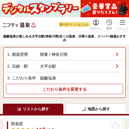
購入済チケットはこちら
ログイン
履歴
メニュー
硫酸塩泉が楽しめる大平台駅(神奈川県)近くの温泉、日帰り温泉、スーパー銭湯おすす
め
1. 都道府県
関東 / 神奈川県
2. 沿線・駅
大平台駅
3. こだわり条件
硫酸塩泉
こだわり条件を変更する
リストから探す
地図から探す
対岳荘
お気に入
りに追加