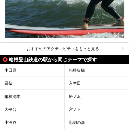
おすすめのアクティビティをもっと見る
箱根登山鉄道の駅から同じテーマで探す
小田原
箱根板橋
風祭
入生田
箱根湯本
塔ノ沢
大平台
宮ノ下
小涌谷
彫刻の森