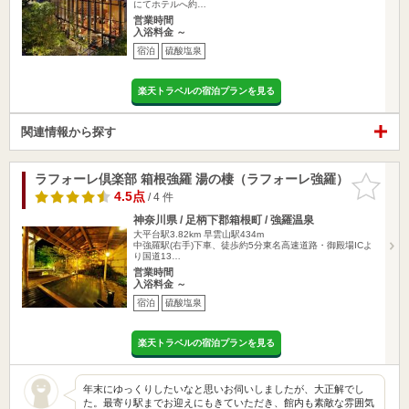
にてホテルへ約…
営業時間
入浴料金 ～
宿泊
硫酸塩泉
楽天トラベルの宿泊プランを見る
関連情報から探す
ラフォーレ倶楽部 箱根強羅 湯の棲（ラフォーレ強羅）
お気に入
りに追加
4.5点
/ 4 件
神奈川県 / 足柄下郡箱根町 / 強羅温泉
大平台駅3.82km
早雲山駅434m
中強羅駅(右手)下車、徒歩約5分東名高速道路・御殿場ICよ
り国道13…
営業時間
入浴料金 ～
宿泊
硫酸塩泉
楽天トラベルの宿泊プランを見る
年末にゆっくりしたいなと思いお伺いしましたが、大正解でし
た。最寄り駅までお迎えにもきていただき、館内も素敵な雰囲気