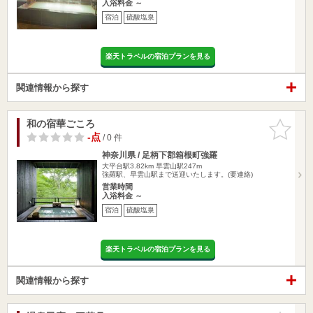
入浴料金 ～
宿泊
硫酸塩泉
楽天トラベルの宿泊プランを見る
関連情報から探す
和の宿華ごころ
お気に入
りに追加
-点
/ 0 件
神奈川県 / 足柄下郡箱根町強羅
大平台駅3.82km
早雲山駅247m
強羅駅、早雲山駅まで送迎いたします。(要連絡)
営業時間
入浴料金 ～
宿泊
硫酸塩泉
楽天トラベルの宿泊プランを見る
関連情報から探す