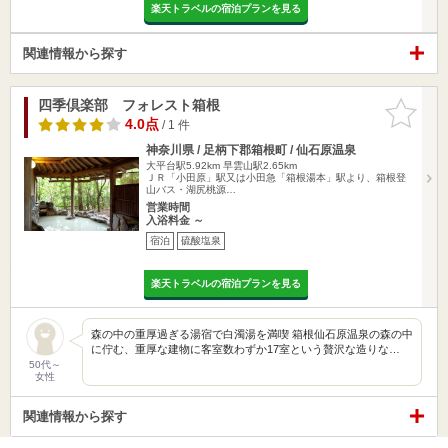
楽天トラベルの宿泊プランを見る
関連情報から探す
四季倶楽部 フォレスト箱根
お気に入
りに追加
4.0点
/ 1 件
神奈川県 / 足柄下郡箱根町 / 仙石原温泉
大平台駅5.92km
早雲山駅2.65km
ＪＲ「小田原」駅又は小田急「箱根湯本」駅より、箱根登
山バス・湖尻桃源…
営業時間
入浴料金 ～
宿泊
硫酸塩泉
楽天トラベルの宿泊プランを見る
森の中の重厚過ぎる湯宿で白濁湯を満喫 箱根仙石原温泉の森の中
に佇む、重厚な建物に客室数わずか17室という贅沢な造りな…
50代～
女性
関連情報から探す