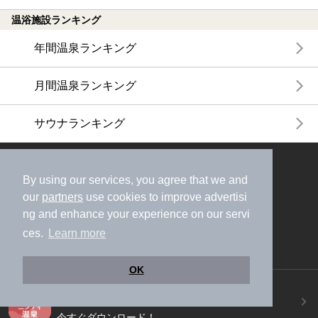
温浴施設ランキング
年間温泉ランキング
月間温泉ランキング
サウナランキング
ニフティ温泉公式アカウントをフォローして
By using our services, you agree that we and
おトク情報やクーポン情報を受け取ろう
our
partners
use cookies to improve advertisi
ng and enhance your experience on our servi
ces.
Learn more
OK
ニフティ温泉アプリ
地図から温泉検索！お得な限定クーポンも！
今すぐダウンロード！