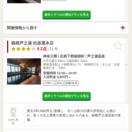
楽天トラベルの宿泊プランを見る
関連情報から探す
箱根芦之湯 松坂屋本店
お気に入
りに追加
4.2点
/ 21 件
神奈川県 / 足柄下郡箱根町 / 芦之湯温泉
大平台駅3.49km
小涌谷駅2.32km
箱根湯本駅より箱根登山バス「箱根町行き」または「元箱
根港行き」で約2…
営業時間 12:00～16:00
入浴料金 8,800円～
日帰り
宿泊
硫酸塩泉
楽天トラベルの宿泊プランを見る
寛文2年(1662年)に創業し、古くは歌川広重の浮世絵にも描か
れ、多くの文人墨客や皇室にゆかりのある、箱根芦之湯温泉の老
舗…
40代 男
性