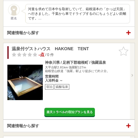
河童を求めて日本中を取材していて、箱根湯本の「かっぱ天国」
へ行きました。千葉から車でドライブするのにちょうどよい距離
です。…
匿名
関連情報から探す
温泉付ゲストハウス HAKONE TENT
お気に入
りに追加
-点
/ 0 件
神奈川県 / 足柄下郡箱根町 / 強羅温泉
大平台駅2.81km
強羅駅127m
箱根登山鉄道「強羅」駅より徒歩にて約２分。
営業時間
入浴料金 ～
宿泊
硫酸塩泉
楽天トラベルの宿泊プランを見る
関連情報から探す