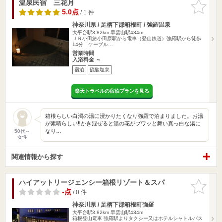
温泉民宿 三花月
お気に入
りに追加
5.0点
/ 1 件
神奈川県 / 足柄下郡箱根町 / 強羅温泉
大平台駅3.82km
早雲山駅434m
ＪＲ小田急小田原駅から電車（登山鉄道）強羅駅から徒歩
14分 ケーブル…
営業時間
入浴料金 ～
宿泊
硫酸塩泉
楽天トラベルの宿泊プランを見る
箱根らしい白濁の湯に浸かりたくなり強羅で泊まりました。お湯
が素晴らしい‼︎かき混ぜると湯の花がブワッと舞い真っ白な湯に
なり…
50代～
女性
関連情報から探す
ハイアットリージェンシー箱根リゾート＆スパ
お気に入
りに追加
-点
/ 0 件
神奈川県 / 足柄下郡箱根町強羅
大平台駅3.82km
早雲山駅434m
箱根登山電車 強羅駅よりタクシー又はホテルシャトルバス