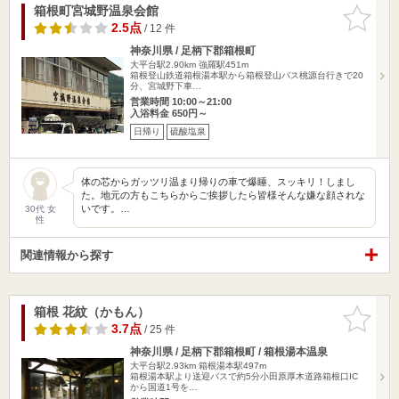
箱根町宮城野温泉会館
お気に入
りに追加
2.5点
/ 12 件
神奈川県 / 足柄下郡箱根町
大平台駅2.90km
強羅駅451m
箱根登山鉄道箱根湯本駅から箱根登山バス桃源台行きで20
分、宮城野下車…
営業時間 10:00～21:00
入浴料金 650円～
日帰り
硫酸塩泉
体の芯からガッツリ温まり帰りの車で爆睡、スッキリ！しまし
た。地元の方もこちらからご挨拶したら皆様そんな嫌な顔されな
いです。…
30代 女
性
関連情報から探す
箱根 花紋（かもん）
お気に入
りに追加
3.7点
/ 25 件
神奈川県 / 足柄下郡箱根町 / 箱根湯本温泉
大平台駅2.93km
箱根湯本駅497m
箱根湯本駅より送迎バスで約5分小田原厚木道路箱根口IC
から国道1号を…