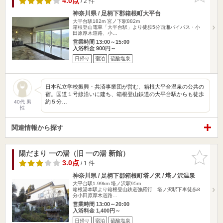
4.0点
/ 2 件
神奈川県 / 足柄下郡箱根町大平台
大平台駅182m
宮ノ下駅882m
箱根登山電車「大平台駅」より徒歩5分西湘バイパス・小
田原厚木道路、小…
営業時間 13:00～15:00
入浴料金 900円～
日帰り
宿泊
硫酸塩泉
日本私立学校振興・共済事業団が営む、箱根大平台温泉の公共の
宿。国道１号線沿いに建ち、箱根登山鉄道の大平台駅からも徒歩
約５分…
40代 男
性
関連情報から探す
陽だまり 一の湯（旧 一の湯 新館）
お気に入
りに追加
3.0点
/ 1 件
神奈川県 / 足柄下郡箱根町塔ノ沢 / 塔ノ沢温泉
大平台駅1.99km
塔ノ沢駅95m
箱根湯本駅より箱根登山鉄道強羅行 塔ノ沢駅下車徒歩8
分小田原厚木道路…
営業時間 13:00～20:00
入浴料金 1,400円～
日帰り
宿泊
硫酸塩泉