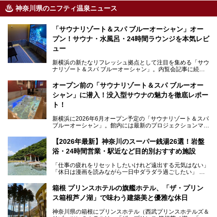
神奈川県のニフティ温泉ニュース
「サウナリゾート＆スパ ブルーオーシャン」オー
プン！サウナ・水風呂・24時間ラウンジを本気レビ
ュー
新横浜の新たなリフレッシュ拠点として注目を集める「サウ
ナリゾート＆スパ ブルーオーシャン」。内覧会記事に続
き、今回は実際に体験してみたリアルな様子をレポートしま
す。サウナや水風呂の気持ちよさはもちろん、リラックスス
オープン前の「サウナリゾート＆スパ ブルーオー
ペースの過ごしやすさまで徹底チェック。新横浜エリアで日
シャン」に潜入！没入型サウナの魅力を徹底レポー
常の疲れをリセットしたい人、ライブやスポーツ観戦遠征組
は必見です。
ト！
新横浜に2026年6月オープン予定の「サウナリゾート＆スパ
ブルーオーシャン」。館内には最新のプロジェクションマッ
ピングが多用され、まるで世界を旅しているかのような圧倒
的な“没入感（イマーシブ）”を体験できます。
【2026年最新】神奈川のスーパー銭湯26選！岩盤
浴・24時間営業・駅近など目的別おすすめ施設
「仕事の疲れをリセットしたいけれど遠出する元気はない」
今回は、そんな大注目の施設に一足先にお邪魔し、その全貌
「休日は漫画を読みながら一日中ダラダラ過ごしたい」
を見学させていただきました！
「子ども連れでも気兼ねなく、家事を忘れてリフレッシュし
たい」
サウナ室の中に咲き誇る桜、魚たちが泳ぐ水風呂、そしてバ
箱根 プリンスホテルの旗艦ホテル、「ザ・プリン
リのビーチを思わせる休憩スペース…。驚きの連続だった館
ス箱根芦ノ湖」で味わう建築美と優雅な休日
そんな「癒やされたい」という願いを叶えてくれるのが、神
内の様子をレポートします！
奈川県のスーパー銭湯。
神奈川県の箱根にプリンスホテル（西武プリンスホテルズ＆
神奈川県には、サウナや岩盤浴、一日中遊べるエンタメ施設