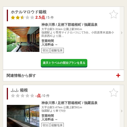
ホテルマロウド箱根
お気に入
りに追加
2.5点
/ 5 件
神奈川県 / 足柄下郡箱根町 / 強羅温泉
大平台駅3.31km
公園上駅391m
強羅駅より専用マイクロバスにて5分。小田原厚木道路小
田原西ICより国…
営業時間
入浴料金 ～
宿泊
硫酸塩泉
楽天トラベルの宿泊プランを見る
関連情報から探す
ふふ 箱根
お気に入
りに追加
-点
/ 0 件
神奈川県 / 足柄下郡箱根町 / 強羅温泉
大平台駅3.47km
公園上駅561m
強羅駅より車で5分
営業時間
入浴料金 ～
宿泊
硫酸塩泉