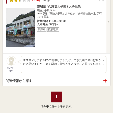
2.8点
/ 14 件
茨城県 / 久慈郡大子町 / 大子温泉
常陸大子駅784m
JR水郡線「常陸大子駅」より徒歩10分常磐自動車道 那珂I
Cから国道…
営業時間 11:00～20:00
入浴料金 500円～
日帰り
硫酸塩泉
オススメします 初めて利用しましたが、できた頃に来れば良かっ
たと思いました。 道の駅の２階なんてどうせ、と思っていまし…
50代～
女性
関連情報から探す
1
3
件中 1件～3件を表示