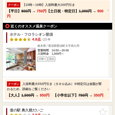
【10時～16時】入浴料最大100円引き
クーポン
【平日】
800円
→
750円
【土日祝・特定日】
1,000円
→
900
円
近くのオススメ温泉クーポン
ホテル・フロラシオン那須
4.8点
/ 23 件
栃木県 / 那須郡那須町大字高久丙
営業時間 14:00～20:00
入浴料金 1,500円～
日帰り
宿泊
入浴料最大550円引き（タオル込み）※特定日は金額が変
クーポン
わるため、詳細をご覧ください
【大人】
1,500円
→
950円
【小学生以下】
750円
→
350円
道の駅 奥久慈だいご
お気に入
りに追加