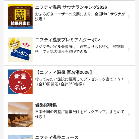
ニフティ温泉 サウナランキング2026
おふろ好きユーザーの投票により、全国No.1サウナが
決定！
ニフティ温泉プレミアムクーポン
ノジマモバイル会員向け 通常よりもお得な「特別価
格」で人気の温泉を満喫できる！
【ニフティ温泉 百名湯2026】
行ってみたい施設に投票してプレゼントを当てよう！
（全10回開催 / 合計260名様）
岩盤浴特集
日本全国の岩盤浴情報だけをピックアップ。まとめて
検索！
ニフティ温泉ニュース