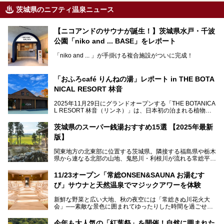
茨城県のニフティ温泉ニュース
【ニコアンドのサウナが誕生！】茨城県水戸・千波
公園「niko and ... BASE」をレポート
「niko and ... 」が手掛ける複合施設がついに完成！
サウナやカフェ、BBQエリア併設の「niko and ... BASE」が
茨城県水戸・千波公園に2026年4月23日（木）待望のオー
「おふろcafé りんねの湯」レポート in THE BOTA
プンを迎えます。
NICAL RESORT 林音
2025年11月29日にグランドオープンする「THE BOTANICA
L RESORT 林音（リンネ）」は、日本初の泊まれる植物
この記事では、オープンに先駆けプレス向けに行われた体験
園！アクティビティ・温泉・食・宿泊を一体的に楽しめる体
会にライターが参加。ひと足お先に、サウナをはじめとする
験型リゾートです。その中でも注目されているのが「おふろ
施設を体験してきました！
茨城県のスーパー銭湯おすすめ15選 【2025年最新
café りんねの湯」。内覧会に参加して、ひと足お先に体験
版】
してきました。
関東地方の北東部に位置する茨城県。隣接する福島県や栃木
県から連なる北部の山地、鬼怒川・利根川が流れる常総平野
から霞ヶ浦・北浦周辺に広がる南部の平野と水郷地帯、さら
に日立や大洗、鹿島など数々の漁港が並ぶ東部の太平洋岸
11/23オープン「常総ONSEN&SAUNA お湯むす
と、同じ県内でもさまざまな景色を見られるのが魅力です。
び」サウナと天然温泉でマジックアワーを体験
そんな茨城県では、温泉もエリアごとに成分が多種多様なの
新鮮な野菜と広い大地、秋の夜空には「常総きぬ川花火大
が特徴的。なかでもおすすめのスーパー銭湯をご紹介しま
会」──素敵な景色に囲まれてゆったりした時間を過ごせる
す。
茨城県常総市に、2024年11月23日（土）、魅力たっぷりの
温浴施設「常総ONSEN&SAUNA お湯むすび」がオープンし
今年も大人気の「紅葉祭」を開催！自然に囲まれた