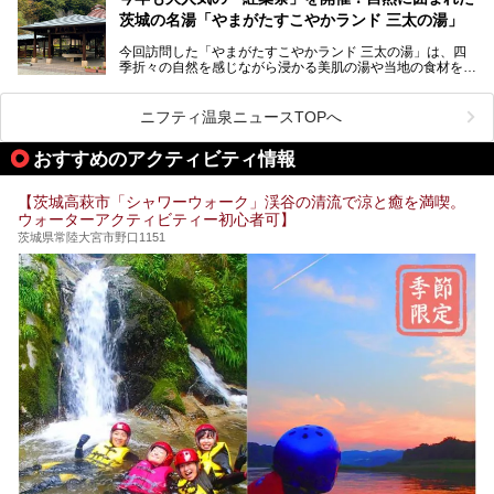
ます。
茨城の名湯「やまがたすこやかランド 三太の湯」
「道の駅 常総」「TSUTAYA BOOKSTORE」と並ぶ巨大な商
今回訪問した「やまがたすこやかランド 三太の湯」は、四
業施設の一角に構えられた店内では、関東最大級となる合計
季折々の自然を感じながら浸かる美肌の湯や当地の食材を使
10室のサウナと自家源泉温泉、高濃度炭酸泉を満喫でき、
ったグルメが魅力の日帰り温泉。
夕暮れ時には涙のでるような「マジックアワー」に出会える
というウワサ。気になる全貌をレポートします！
紅葉シーズンを迎えた11月は、より多くの人に絶景入浴を
ニフティ温泉ニュースTOPへ
楽しんでもらえるよう、「紅葉祭」をはじめ、さまざまなサ
ービスやイベントが実施されます。
おすすめのアクティビティ情報
※2024年の紅葉祭は終了いたしました。
【茨城高萩市「シャワーウォーク」渓谷の清流で涼と癒を満喫。
ウォーターアクティビティー初心者可】
茨城県常陸大宮市野口1151