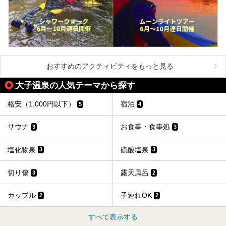
おすすめのアクティビティをもっと見る
大子温泉の人気テーマから探す
格安（1,000円以下）
宿泊
5
4
サウナ
お食事・食事処
3
3
塩化物泉
硫酸塩泉
3
3
切り傷
露天風呂
3
2
カップル
子連れOK
2
2
すべて表示する