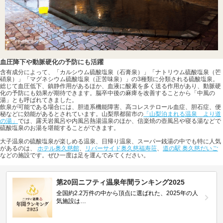
血圧降下や動脈硬化の予防にも活躍
含有成分によって、「カルシウム硫酸塩泉（石膏泉）」「ナトリウム硫酸塩泉（芒
硝泉）」「マグネシウム硫酸塩泉（正苦味泉）」の3種類に分類される硫酸塩泉。
総じて血圧低下、鎮静作用があるほか、血液に酸素を多く送る作用があり、動脈硬
化の予防にも効果が期待できます。脳卒中後の麻痺を改善することから「中風の
湯」とも呼ばれてきました。
飲泉が可能である場合には、胆道系機能障害、高コレステロール血症、胆石症、便
秘などに効能があるとされています。山梨県都留市の
「山梨泊まれる温泉 より道
の湯」
では、露天岩風呂や内風呂熱湯温泉のほか、信楽焼の壺風呂や寝る湯などで
硫酸塩泉のお湯を堪能することができます。
大子温泉の硫酸塩泉が楽しめる温泉、日帰り温泉、スーパー銭湯の中でも特に人気
があるのは、
ホテル奥久慈館
、
リバーサイド奥久慈福寿荘
、
道の駅 奥久慈だいご
などの施設です。ぜひ一度は足を運んでみてください。
第20回ニフティ温泉年間ランキング2025
全国約2.2万件の中から頂点に選ばれた、2025年の人
気施設は…