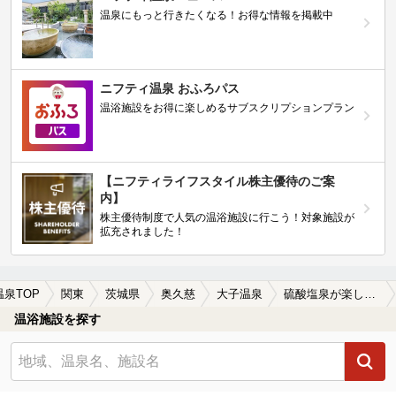
温泉にもっと行きたくなる！お得な情報を掲載中
ニフティ温泉 おふろパス
温浴施設をお得に楽しめるサブスクリプションプラン
【ニフティライフスタイル株主優待のご案
内】
株主優待制度で人気の温浴施設に行こう！対象施設が
拡充されました！
温泉TOP
関東
茨城県
奥久慈
大子温泉
硫酸塩泉が楽しめる大子温泉の温泉、日帰り温泉、スーパー銭湯おすすめ
温浴施設を探す