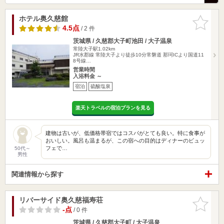
ホテル奥久慈館
お気に入
りに追加
4.5点
/ 2 件
茨城県 / 久慈郡大子町池田 / 大子温泉
常陸大子駅1.02km
JR水郡線 常陸大子より徒歩10分常磐道 那珂ICより国道11
8号線…
営業時間
入浴料金 ～
宿泊
硫酸塩泉
楽天トラベルの宿泊プランを見る
建物は古いが、低価格帯宿ではコスパがとても良い。特に食事が
おいしい。風呂も温まるが、この宿への目的はディナーのビュッ
フェで…
50代～
男性
関連情報から探す
リバーサイド奥久慈福寿荘
お気に入
りに追加
-点
/ 0 件
茨城県 / 久慈郡大子町 / 大子温泉