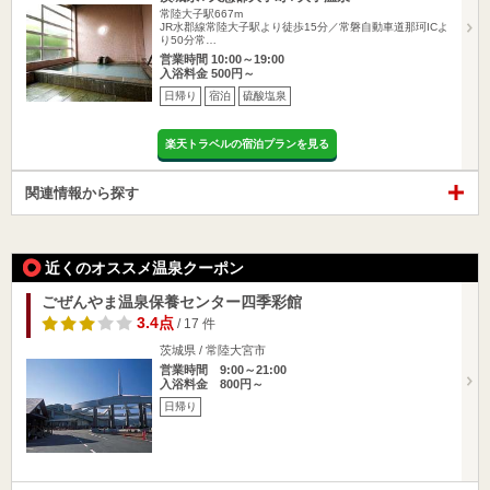
常陸大子駅667m
JR水郡線常陸大子駅より徒歩15分／常磐自動車道那珂ICよ
り50分常…
営業時間 10:00～19:00
入浴料金 500円～
日帰り
宿泊
硫酸塩泉
楽天トラベルの宿泊プランを見る
関連情報から探す
近くのオススメ温泉クーポン
ごぜんやま温泉保養センター四季彩館
3.4点
/ 17 件
茨城県 / 常陸大宮市
営業時間 9:00～21:00
入浴料金 800円～
日帰り