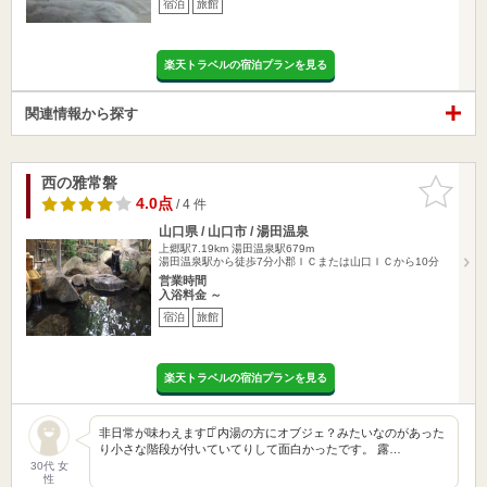
宿泊
旅館
楽天トラベルの宿泊プランを見る
関連情報から探す
西の雅常磐
お気に入
りに追加
4.0点
/ 4 件
山口県 / 山口市 / 湯田温泉
上郷駅7.19km
湯田温泉駅679m
湯田温泉駅から徒歩7分小郡ＩＣまたは山口ＩＣから10分
営業時間
入浴料金 ～
宿泊
旅館
楽天トラベルの宿泊プランを見る
非日常が味わえます♡̆̈ 内湯の方にオブジェ？みたいなのがあった
り小さな階段が付いていてりして面白かったです。 露…
30代 女
性