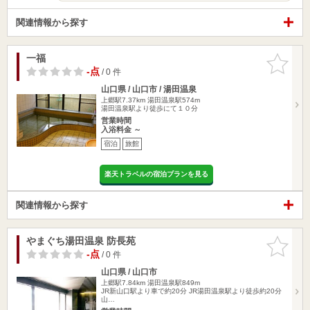
関連情報から探す
一福
お気に入
りに追加
-点
/ 0 件
山口県 / 山口市 / 湯田温泉
上郷駅7.37km
湯田温泉駅574m
湯田温泉駅より徒歩にて１０分
営業時間
入浴料金 ～
宿泊
旅館
楽天トラベルの宿泊プランを見る
関連情報から探す
やまぐち湯田温泉 防長苑
お気に入
りに追加
-点
/ 0 件
山口県 / 山口市
上郷駅7.84km
湯田温泉駅849m
JR新山口駅より車で約20分 JR湯田温泉駅より徒歩約20分
山…