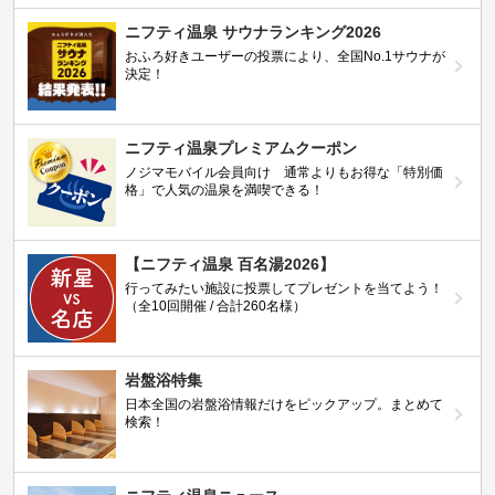
ニフティ温泉 サウナランキング2026
おふろ好きユーザーの投票により、全国No.1サウナが
決定！
ニフティ温泉プレミアムクーポン
ノジマモバイル会員向け 通常よりもお得な「特別価
格」で人気の温泉を満喫できる！
【ニフティ温泉 百名湯2026】
行ってみたい施設に投票してプレゼントを当てよう！
（全10回開催 / 合計260名様）
岩盤浴特集
日本全国の岩盤浴情報だけをピックアップ。まとめて
検索！