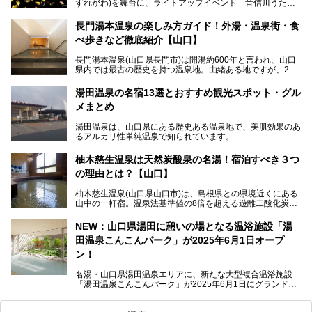
ずれがわ)を舞台に、ライトアップイベント「音信川うたあ
かり」が開催されています。2024年の期間は、1月26日(金)
～3月3日(日)。詩のナレーションや音楽に合わせた幻想的な
長門湯本温泉の楽しみ方ガイド！外湯・温泉街・食
光の演出や、地元児童生徒が製作した作品などを設置。温泉
べ歩きなど徹底紹介【山口】
街を一段と輝かせてくれます。
長門湯本温泉(山口県長門市)は開湯約600年と言われ、山口
今回は筆者自ら「音信川うたあかり2024」を体験し、その
県内では最古の歴史を持つ温泉地。由緒ある地ですが、202
全貌を徹底紹介。また同時期に開催されている「湯道展in長
0年には温泉街自体がリノベーション。全く新しい温泉地に
門湯本温泉」も併せてご紹介します。
生まれ変わりました。
湯田温泉の名宿13選とおすすめ観光スポット・グル
メまとめ
今回は、外湯(日帰り入浴施設)である「恩湯」をはじめ、温
泉街をそぞろ歩きしながら、見所や食べ歩きスポットを徹底
湯田温泉は、山口県にある歴史ある温泉地で、美肌効果のあ
紹介。また、アクセスの注意点も併せてご紹介します！
るアルカリ性単純温泉で知られています。
湯田温泉では、瑠璃光寺五重塔などの観光スポット、「そば
柚木慈生温泉は天然炭酸泉の名湯！宿泊すべき３つ
寿司」などのグルメスポット、なかには「女将劇場」なんて
の理由とは？【山口】
一風変わった催しを実施している旅館もあり、観光を満喫で
きる場所がたくさんあります。
柚木慈生温泉(山口県山口市)は、島根県との県境近くにある
山中の一軒宿。温泉法基準値の8倍を超える遊離二酸化炭素
この記事では、湯田温泉の魅力を味わえる宿泊施設や日帰り
(炭酸)を含み、貴重な天然炭酸泉として多くの温泉ファンに
温泉、見どころ満載の観光・グルメスポットに加え、アクセ
親しまれています。
ス方法も紹介します！
NEW：山口県湯田に憩いの場となる温浴施設「湯
田温泉こんこんパーク」が2025年6月1日オープ
日帰り入浴も可能ですが、その真価を存分に満喫するならば
宿泊がベスト。今回は、知られざるその理由を詳細解説。温
ン！
泉ファンなら一度は行ってみたい炭酸泉の名湯を、存分にご
紹介します！
名湯・山口県湯田温泉エリアに、新たな大型複合温浴施設
「湯田温泉こんこんパーク」が2025年6月1日にグランドオ
ープンします！