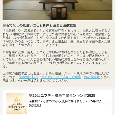
おもてなしの気遣いに心も身体も温まる温泉旅館
「温泉宿」や「温泉旅館」という言葉が存在するように、温泉とは切っても切
れない間柄なのが旅館です。古くは外湯の温泉を中心に立ち並び「湯治場」を
形成していた温泉旅館ですが、今では多くが内湯を有し、その地ならではの名
湯が楽しめるようになっています。また最近は、露天風呂付き客室を備えた施
設も増え、人気が高まっているようです。
旅館を訪れた際、趣あるしつらえや地域の食材を生かしたお料理などととも
に、旅情を大きくかきたててくれるのが細やかなところにまで行き届いた「お
もてなし」の心。そんな居心地の良い場所に滞在しながら自慢のお湯を心ゆく
まで満喫できる旅館の利用は、この上ない温泉の楽しみ方だといえるでしょ
う。
上郷駅の旅館で楽しめる温泉、日帰り温泉、スーパー銭湯の中でも特に人気が
あるのは、
天宿の杜 桂月
、
やまぐち・湯田温泉 古稀庵
、
西の雅常磐
などの
施設です。ぜひ一度は足を運んでみてください。
第20回ニフティ温泉年間ランキング2025
全国約2.2万件の中から頂点に選ばれた、2025年の人
気施設は…