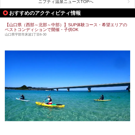
総工費はなんと約42億円。温泉だけでなく、交流できる施
ニフティ温泉ニュースTOPへ
設として整備され、まさに“温泉のテーマパーク”のようなス
ポットです。今回は、その魅力を3つの注目ポイントに分け
おすすめのアクティビティ情報
てご紹介します。
【山口県（西部～北部～中部）】SUP体験コース・希望エリアの
ベストコンディションで開催・子供OK
山口県宇部市床波1丁目6-30