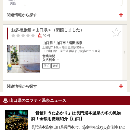
男性
関連情報から探す
お多福旅館＜山口県＞（閉館しました）
お気に入
りに追加
-点
/ 0 件
山口県 / 山口市 / 湯田温泉
上郷駅7.39km
湯田温泉駅558m
ＪＲ山口線 湯田温泉駅より徒歩にて１０分
営業時間
入浴料金 ～
宿泊
旅館
関連情報から探す
山口県のニフティ温泉ニュース
「音信川うたあかり」は長門湯本温泉の冬の風物
詩！全貌を徹底紹介【山口】
長門湯本温泉(山口県長門市)で、温泉街を流れる音信川(おと