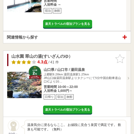
営業時間
入浴料金 ～
宿泊
旅館
楽天トラベルの宿泊プランを見る
関連情報から探す
山水園 翠山の湯(すいざんのゆ）
お気に入
りに追加
4.3点
/ 41 件
山口県 / 山口市 / 湯田温泉
上郷駅8.28km
湯田温泉駅1.25km
JR山口線湯田温泉駅よりタクシーにて5分中国自動車道山
口ICより20…
営業時間 10:00～22:00
入浴料金 1,600円～
日帰り
宿泊
旅館
楽天トラベルの宿泊プランを見る
温泉気分に浸るならここ。 お値段に見合う泉質で満足です。 飲
泉も可能です。（無料）
50代～