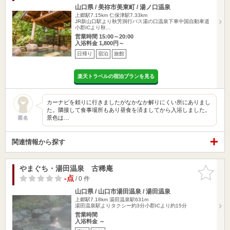
山口県 / 美祢市美東町 / 湯ノ口温泉
上郷駅7.15km
仁保津駅7.33km
JR新山口駅より秋芳洞行バス湯の口温泉下車中国自動車道
小郡ICより秋…
営業時間 15:00～20:00
入浴料金 1,800円～
日帰り
宿泊
旅館
楽天トラベルの宿泊プランを見る
カーナビを頼りに行きましたがなかなか解りにくい所にありまし
た。隣接して食事場所もあり昼食を済ましてから入浴しました。
景色は…
匿名
関連情報から探す
やまぐち・湯田温泉 古稀庵
お気に入
りに追加
-点
/ 0 件
山口県 / 山口市湯田温泉 / 湯田温泉
上郷駅7.18km
湯田温泉駅631m
湯田温泉駅よりタクシー約3分小郡ICより約15分
営業時間
入浴料金 ～