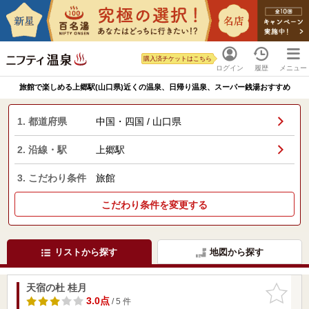
購入済チケットはこちら
ログイン
履歴
メニュー
旅館で楽しめる上郷駅(山口県)近くの温泉、日帰り温泉、スーパー銭湯おすすめ
1. 都道府県
中国・四国 / 山口県
2. 沿線・駅
上郷駅
3. こだわり条件
旅館
こだわり条件を変更する
リストから探す
地図から探す
天宿の杜 桂月
お気に入
りに追加
3.0点
/ 5 件