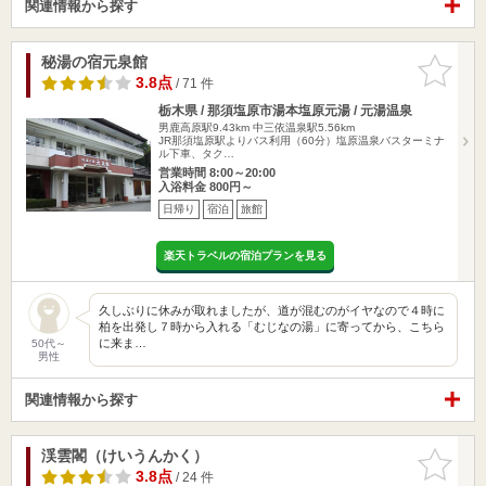
関連情報から探す
秘湯の宿元泉館
お気に入
りに追加
3.8点
/ 71 件
栃木県 / 那須塩原市湯本塩原元湯 / 元湯温泉
男鹿高原駅9.43km
中三依温泉駅5.56km
JR那須塩原駅よりバス利用（60分）塩原温泉バスターミナ
ル下車、タク…
営業時間 8:00～20:00
入浴料金 800円～
日帰り
宿泊
旅館
楽天トラベルの宿泊プランを見る
久しぶりに休みが取れましたが、道が混むのがイヤなので４時に
柏を出発し７時から入れる「むじなの湯」に寄ってから、こちら
に来ま…
50代～
男性
関連情報から探す
渓雲閣（けいうんかく）
お気に入
りに追加
3.8点
/ 24 件