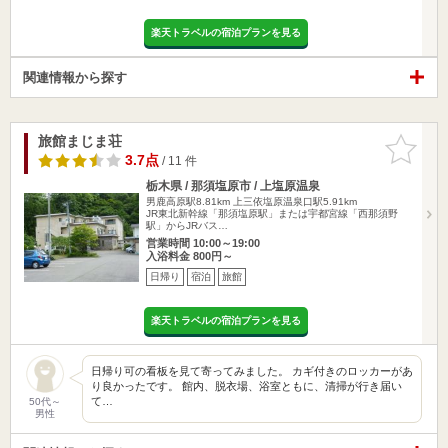
楽天トラベルの宿泊プランを見る
関連情報から探す
旅館まじま荘
お気に入
りに追加
3.7点
/ 11 件
栃木県 / 那須塩原市 / 上塩原温泉
男鹿高原駅8.81km
上三依塩原温泉口駅5.91km
JR東北新幹線「那須塩原駅」または宇都宮線「西那須野
駅」からJRバス…
営業時間 10:00～19:00
入浴料金 800円～
日帰り
宿泊
旅館
楽天トラベルの宿泊プランを見る
日帰り可の看板を見て寄ってみました。 カギ付きのロッカーがあ
り良かったです。 館内、脱衣場、浴室ともに、清掃が行き届い
て…
50代～
男性