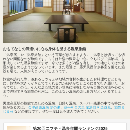
おもてなしの気遣いに心も身体も温まる温泉旅館
「温泉宿」や「温泉旅館」という言葉が存在するように、温泉とは切っても切
れない間柄なのが旅館です。古くは外湯の温泉を中心に立ち並び「湯治場」を
形成していた温泉旅館ですが、今では多くが内湯を有し、その地ならではの名
湯が楽しめるようになっています。また最近は、露天風呂付き客室を備えた施
設も増え、人気が高まっているようです。
旅館を訪れた際、趣あるしつらえや地域の食材を生かしたお料理などととも
に、旅情を大きくかきたててくれるのが細やかなところにまで行き届いた「お
もてなし」の心。そんな居心地の良い場所に滞在しながら自慢のお湯を心ゆく
まで満喫できる旅館の利用は、この上ない温泉の楽しみ方だといえるでしょ
う。
男鹿高原駅の旅館で楽しめる温泉、日帰り温泉、スーパー銭湯の中でも特に人
気があるのは、
会津高原温泉 夢の湯
、
源平和合の里 鄙湯宿 和楽遊苑
、
旅館ま
じま荘
などの施設です。ぜひ一度は足を運んでみてください。
第20回ニフティ温泉年間ランキング2025