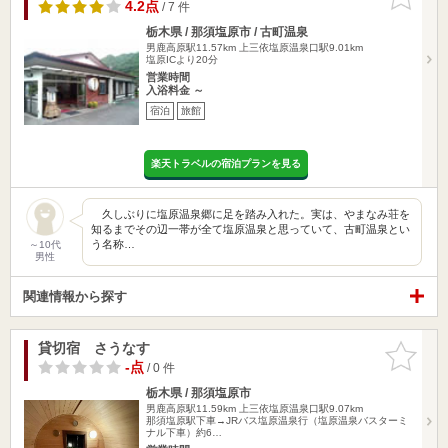
りに追加
4.2点
/ 7 件
栃木県 / 那須塩原市 / 古町温泉
男鹿高原駅11.57km
上三依塩原温泉口駅9.01km
塩原ICより20分
営業時間
入浴料金 ～
宿泊
旅館
楽天トラベルの宿泊プランを見る
久しぶりに塩原温泉郷に足を踏み入れた。実は、やまなみ荘を
知るまでその辺一帯が全て塩原温泉と思っていて、古町温泉とい
う名称…
～10代
男性
関連情報から探す
貸切宿 さうなす
お気に入
りに追加
-点
/ 0 件
栃木県 / 那須塩原市
男鹿高原駅11.59km
上三依塩原温泉口駅9.07km
那須塩原駅下車→JRバス塩原温泉行（塩原温泉バスターミ
ナル下車）約6…