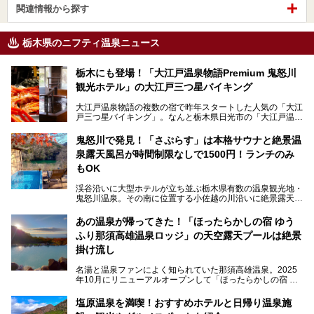
関連情報から探す
栃木県のニフティ温泉ニュース
栃木にも登場！「大江戸温泉物語Premium 鬼怒川
観光ホテル」の大江戸三つ星バイキング
大江戸温泉物語の複数の宿で昨年スタートした人気の「大江
戸三つ星バイキング」。なんと栃木県日光市の「大江戸温泉
物語Premium 鬼怒川観光ホテル」でも始まっています。
鬼怒川で発見！「さぷらす」は本格サウナと絶景温
ここは首都圏から1泊で行きやすい鬼怒川温泉の渓流沿いに
泉露天風呂が時間制限なしで1500円！ランチのみ
建つホテルで、バイキングの他にも天然温泉の大浴場とサウ
ナ、フリーフローサービスのラウンジなど館内で楽しめるス
もOK
ポットがたくさんあり、3世代旅行やグループ旅行にもぴっ
たり。
渓谷沿いに大型ホテルが立ち並ぶ栃木県有数の温泉観光地・
鬼怒川温泉。その南に位置する小佐越の川沿いに絶景露天風
そんな「大江戸温泉物語Premium 鬼怒川観光ホテル」の魅
呂と本格サウナが自慢の「さぷらす」はあります。
力を詳しく紹介しちゃいます。
あの温泉が帰ってきた！「ほったらかしの宿 ゆう
こだわりのサウナ、掛け流しの水風呂、天然温泉の露天風
ふり那須高雄温泉ロッジ」の天空露天プールは絶景
呂、食事処、休憩室など備えて、決して大規模施設ではあり
───
ませんが、鬼怒川温泉観光の行き帰りに、はたまたサウナで
掛け流し
提供元：大江戸温泉物語ホテルズ＆リゾーツ株式会社【P
一日リフレッシュするための目的地に！ぜひオススメしたい
R】
スポットです。時間制限も無いので1人1,500円でひがな一
名湯と温泉ファンによく知られていた那須高雄温泉。2025
この記事は大江戸温泉物語Premium 鬼怒川観光ホテルのPR
日サウナや温泉を楽しんでお昼も食べてごろごろできちゃい
年10月にリニューアルオープンして「ほったらかしの宿 ゆ
記事です。
ますよ。
うふり那須高雄温泉ロッジ」として新たなスタートを切りま
した。
塩原温泉を満喫！おすすめホテルと日帰り温泉施
那須湯本の温泉街から少し離れた静かな環境、一軒宿ゆえに