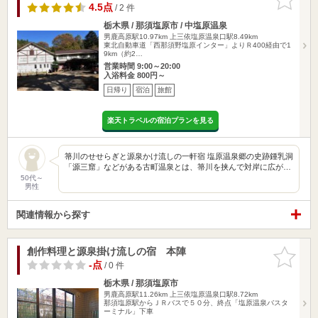
りに追加
4.5点
/ 2 件
栃木県 / 那須塩原市 / 中塩原温泉
男鹿高原駅10.97km
上三依塩原温泉口駅8.49km
東北自動車道「西那須野塩原インター」よりＲ400経由で1
9km（約2…
営業時間 9:00～20:00
入浴料金 800円～
日帰り
宿泊
旅館
楽天トラベルの宿泊プランを見る
箒川のせせらぎと源泉かけ流しの一軒宿 塩原温泉郷の史跡鍾乳洞
「源三窟」などがある古町温泉とは、箒川を挟んで対岸に広が…
50代～
男性
関連情報から探す
創作料理と源泉掛け流しの宿 本陣
お気に入
りに追加
-点
/ 0 件
栃木県 / 那須塩原市
男鹿高原駅11.26km
上三依塩原温泉口駅8.72km
那須塩原駅からＪＲバスで５０分、終点「塩原温泉バスタ
ーミナル」下車