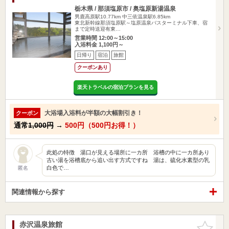
栃木県 / 那須塩原市 / 奥塩原新湯温泉
男鹿高原駅10.77km
中三依温泉駅6.85km
東北新幹線那須塩原駅～塩原温泉バスターミナル下車、宿
まで定時送迎有東…
営業時間 12:00～15:00
入浴料金 1,100円～
日帰り
宿泊
旅館
クーポンあり
楽天トラベルの宿泊プランを見る
大浴場入浴料が半額の大幅割引き！
クーポン
通常
1,000円
→
500円（500円お得！）
此処の特徴 湯口が見える場所に一カ所 浴槽の中に一カ所あり
古い湯を浴槽底から追い出す方式ですね 湯は、硫化水素型の乳
白色で…
匿名
関連情報から探す
赤沢温泉旅館
お気に入