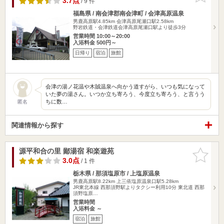
3.7点
/ 9 件
福島県 / 南会津郡南会津町 / 会津高原温泉
男鹿高原駅4.85km
会津高原尾瀬口駅2.58km
野岩鉄道・会津鉄道会津高原尾瀬口駅より徒歩3分
営業時間 10:00～20:00
入浴料金 500円～
日帰り
宿泊
旅館
会津の湯ノ花温や木賊温泉へ向かう道すがら、いつも気になって
いた夢の湯さん。いつか立ち寄ろう、今度立ち寄ろう、と言うう
ちに数…
匿名
関連情報から探す
源平和合の里 鄙湯宿 和楽遊苑
お気に入
りに追加
3.0点
/ 1 件
栃木県 / 那須塩原市 / 上塩原温泉
男鹿高原駅8.22km
上三依塩原温泉口駅5.28km
JR東北本線 西那須野駅よりタクシー利用10分 東北道 西那
須野塩原…
営業時間
入浴料金 ～
宿泊
旅館