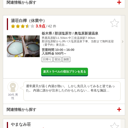
関連情報から探す
湯荘白樺（休業中）
お気に入
りに追加
3.9点
/ 42 件
栃木県 / 那須塩原市 / 奥塩原新湯温泉
男鹿高原駅11.50km
中三依温泉駅7.90km
那須塩原駅からJRバス塩原温泉下車、当館まで無料送迎
（要予約）東北自…
営業時間 10:00～16:00
入浴料金 500円～
日帰り
宿泊
旅館
楽天トラベルの宿泊プランを見る
通常露天が温く内湯が熱い。 しかし先日入ってみると逆であっ
た。 内湯に誰かが注水したのかもしれない… 有名な施設…
30代 男
性
関連情報から探す
やまなみ荘
お気に入