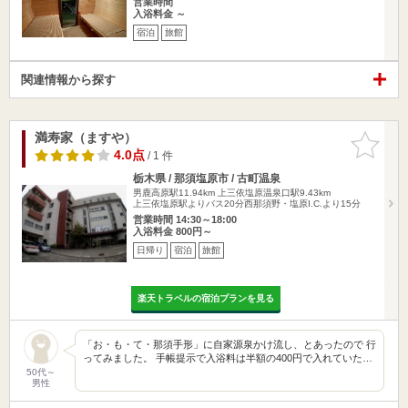
営業時間
入浴料金 ～
宿泊
旅館
関連情報から探す
満寿家（ますや）
お気に入
りに追加
4.0点
/ 1 件
栃木県 / 那須塩原市 / 古町温泉
男鹿高原駅11.94km
上三依塩原温泉口駅9.43km
上三依塩原駅よりバス20分西那須野・塩原I.C.より15分
営業時間 14:30～18:00
入浴料金 800円～
日帰り
宿泊
旅館
楽天トラベルの宿泊プランを見る
「お・も・て・那須手形」に自家源泉かけ流し、とあったので 行
ってみました。 手帳提示で入浴料は半額の400円で入れていた…
50代～
男性