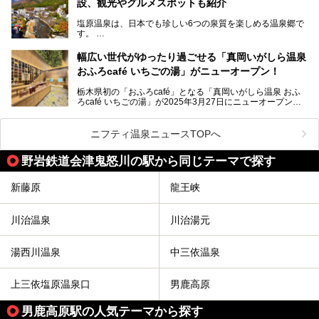
設、観光やグルメスポットも紹介
許される露天風呂からの絶景、日帰り入浴や素泊まりで気楽
に温泉が楽しめるこちらのお宿をさっそく取材してきまし
塩原温泉は、日本でも珍しい6つの泉質を楽しめる温泉郷で
た。
す。
2名1室利用で1人あたり4,500円～と、思い立ったらすぐに
泊まりに行かれるお手頃価格も嬉しいです。
栃木県の北部にある箒川のほとりに11の温泉地が点在し、
───
幅広い世代がゆったり過ごせる「真岡いがしら温泉
古くから多くの人々から癒やしの場として愛されてきまし
提供元：アイコニア・ホスピタリティ株式会社【PR】
おふろcafé いちごの湯」がニューオープン！
た。
この記事はほったらかしの宿 ゆうふり那須高雄温泉ロッジ
のPR記事です。
栃木県初の「おふろcafé」となる「真岡いがしら温泉 おふ
温泉に加えて、豊かな自然を感じられる観光スポットや、こ
ろcafé いちごの湯」が2025年3月27日にニューオープンす
こでしか味わえないご当地グルメなど、多彩な魅力がある北
るとのことで、プレオープン期間に早速訪問。
関東の人気温泉地です。
メインとなる天然温泉のお風呂をはじめ、リラックスエリア
ニフティ温泉ニュースTOPへ
やキッズエリア、カフェレストランなど、施設の隅々までチ
ェックしてきました！
この記事では、塩原温泉の概要や魅力とともに、おすすめの
野岩鉄道会津鬼怒川の駅から同じテーマで探す
宿泊施設と観光・グルメスポット、日帰り温泉を順に紹介し
ます。
新藤原
龍王峡
塩原温泉で、いつもの温泉旅行とは一味違う旅行体験をして
みませんか。
川治温泉
川治湯元
湯西川温泉
中三依温泉
上三依塩原温泉口
男鹿高原
男鹿高原駅の人気テーマから探す