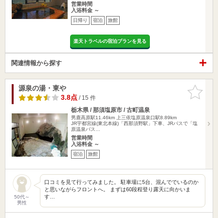
営業時間
入浴料金 ～
日帰り
宿泊
旅館
楽天トラベルの宿泊プランを見る
関連情報から探す
源泉の湯・東や
お気に入
りに追加
3.8点
/ 15 件
栃木県 / 那須塩原市 / 古町温泉
男鹿高原駅11.46km
上三依塩原温泉口駅8.89km
JR宇都宮線(東北本線)「西那須野駅」下車、JRバスで「塩
原温泉バス…
営業時間
入浴料金 ～
宿泊
旅館
口コミを見て行ってみました。 駐車場に5台、混んででいるのか
と思いながらフロントへ。 まずは60段程登り露天に向かいま
す…
50代～
男性