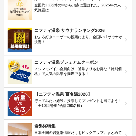
全国約2.2万件の中から頂点に選ばれた、2025年の人
気施設は…
ニフティ温泉 サウナランキング2026
おふろ好きユーザーの投票により、全国No.1サウナが
決定！
ニフティ温泉プレミアムクーポン
ノジマモバイル会員向け 通常よりもお得な「特別価
格」で人気の温泉を満喫できる！
【ニフティ温泉 百名湯2026】
行ってみたい施設に投票してプレゼントを当てよう！
（全10回開催 / 合計260名様）
岩盤浴特集
日本全国の岩盤浴情報だけをピックアップ。まとめて