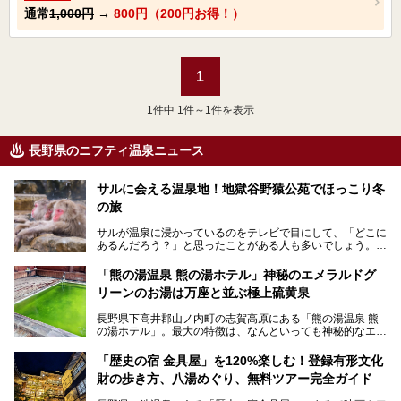
通常
1,000円
→
800円（200円お得！）
1
1
件中 1件～1件を表示
長野県のニフティ温泉ニュース
サルに会える温泉地！地獄谷野猿公苑でほっこり冬
の旅
サルが温泉に浸かっているのをテレビで目にして、「どこに
あるんだろう？」と思ったことがある人も多いでしょう。
この微笑ましい光景は、長野県にある「地獄谷野猿公苑」で
「熊の湯温泉 熊の湯ホテル」神秘のエメラルドグ
見られるもので、野生のサルが雪景色の中で温泉に浸かる姿
リーンのお湯は万座と並ぶ極上硫黄泉
を間近で観察できます。
長野県下高井郡山ノ内町の志賀高原にある「熊の湯温泉 熊
本記事では、地獄谷野猿公苑の魅力や見どころ、サルと温泉
の湯ホテル」。最大の特徴は、なんといっても神秘的なエメ
との関係性、地獄谷周辺の観光スポットについて紹介しま
ラルドグリーンのお湯。この美しいお湯に魅了され、何度も
す。サルを観察した後にほっこりと浸かれる温泉も紹介する
リピートするファンも多い温泉です。冬はスキーと一緒に楽
ので、野生のサルを観察する貴重な自然体験と温泉をあわせ
「歴史の宿 金具屋」を120%楽しむ！登録有形文化
しみたい極上の温泉を紹介します。
て楽しみたい人は、ぜひ参考にしてください。
財の歩き方、八湯めぐり、無料ツアー完全ガイド