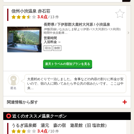
信州小渋温泉 赤石荘
お気に入
りに追加
3.6点
/ 13 件
長野県 / 下伊那郡大鹿村大河原 / 小渋温泉
JR飯田線いなおおしま駅より伊那バス大河原行バス利用1
時間中央自動車…
営業時間
入浴料金 ～
宿泊
旅館
楽天トラベルの宿泊プランを見る
大鹿村めぐりで一泊しました。 食事などの内容の割りに料金が安
いので、宿の人に聞いてみたら半公共の宿みたいです。 ここは中
央…
匿名
関連情報から探す
近くのオススメ温泉クーポン
うるぎ温泉郷 湯元 森の宿 遊星館（旧 塩吹館）
3.4点
/ 10 件