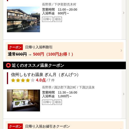
長野県 / 下伊那郡売木村
営業時間 11:00～20:00
入浴料金 600円～
日帰り
宿泊
日帰り入浴料割引
クーポン
通常
600円
→
500円（100円お得！）
近くのオススメ温泉クーポン
信州しもすわ温泉 ぎん月（ぎんげつ）
4.0点
/ 7 件
長野県 / 諏訪郡下諏訪町 / 下諏訪温泉
営業時間 11:30～16:00
入浴料金 1,000円～
日帰り
宿泊
日帰り入浴お値引きクーポン
クーポン