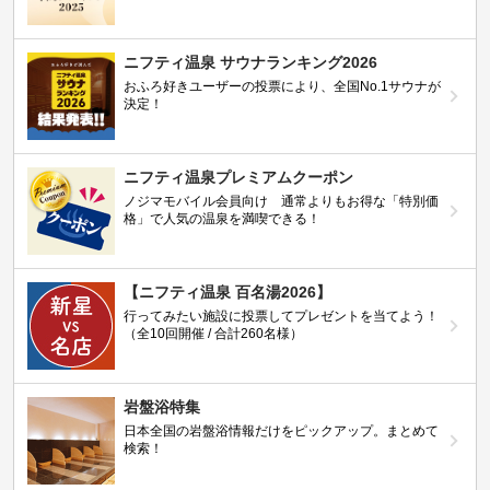
ニフティ温泉 サウナランキング2026
おふろ好きユーザーの投票により、全国No.1サウナが
決定！
ニフティ温泉プレミアムクーポン
ノジマモバイル会員向け 通常よりもお得な「特別価
格」で人気の温泉を満喫できる！
【ニフティ温泉 百名湯2026】
行ってみたい施設に投票してプレゼントを当てよう！
（全10回開催 / 合計260名様）
岩盤浴特集
日本全国の岩盤浴情報だけをピックアップ。まとめて
検索！