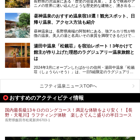
長野県の渋温泉にある「歴史の宿金具屋」。まるで映画やア
ニメの世界に迷い込んだような歴史的な建物と、湧き出る温
泉の恵みが魅力のお宿です。せっかく泊まるなら、その魅力
を隅々まで楽しみたいですよね。この記事では、金具屋での
昼神温泉のおすすめ温泉宿10選！観光スポット、日
滞在を最高の思い出にするための「楽しみ方」を徹底的にご
帰り温泉、アクセス方法も紹介
紹介します！
昼神温泉は、長野県南端の阿智村にある、強アルカリ性が特
徴の温泉。美人の湯と名高いその泉質を満喫できるだけでな
く、日本一の星空鑑賞ができる注目の温泉地です。
昼神温泉では、朝市などの観光スポットや、信州名物のおや
湯田中温泉「松籟荘」を宿泊レポート！3年かけて
きを楽しめるグルメスポットなど、観光を楽しむにはぴった
館主が作り上げた理想のラグジュアリー温泉旅館と
りの場所が豊富にあります。
この記事では、昼神温泉での滞在を充実させる宿泊施設や日
は
帰り温泉、見どころ満載の観光・グルメスポットに加え、ア
クセス方法も順に紹介します。
2024年3月にオープンしたばかりの信州・湯田中温泉「松籟
荘（しょうらいそう）」は、一日5組限定のラグジュアリー
温泉旅館。全室が源泉掛け流しの露天風呂、庭園付きで、プ
ライベートに楽しめる非日常感が味わえます。また宿泊者は
道向かいの「よろづや」の大浴場「桃山風呂」や共同浴場の
ニフティ温泉ニュースTOPへ
「湯田中大湯」も利用ができます。
おすすめのアクティビティ情報
極上のお湯に浸り上質なお料理に舌鼓、特別な日に泊まりた
い湯田中温泉「松籟荘」を、実際に宿泊した目線で紹介しま
す。
国内最長級13キロのロングコース！満足な体験をより安く！【長
野・天竜川】ラフティング体験 楽しさてんこ盛りの半日コース
長野県飯田市松尾新井6703-1