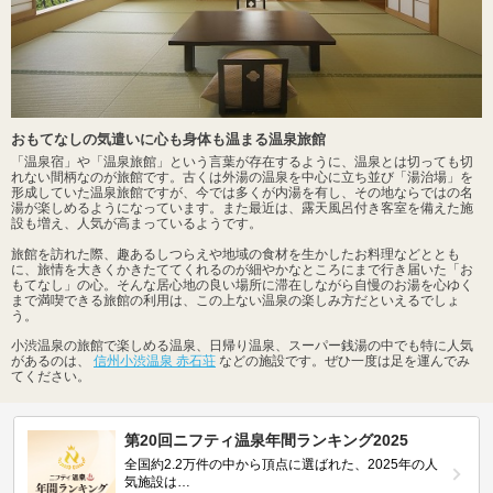
おもてなしの気遣いに心も身体も温まる温泉旅館
「温泉宿」や「温泉旅館」という言葉が存在するように、温泉とは切っても切
れない間柄なのが旅館です。古くは外湯の温泉を中心に立ち並び「湯治場」を
形成していた温泉旅館ですが、今では多くが内湯を有し、その地ならではの名
湯が楽しめるようになっています。また最近は、露天風呂付き客室を備えた施
設も増え、人気が高まっているようです。
旅館を訪れた際、趣あるしつらえや地域の食材を生かしたお料理などととも
に、旅情を大きくかきたててくれるのが細やかなところにまで行き届いた「お
もてなし」の心。そんな居心地の良い場所に滞在しながら自慢のお湯を心ゆく
まで満喫できる旅館の利用は、この上ない温泉の楽しみ方だといえるでしょ
う。
小渋温泉の旅館で楽しめる温泉、日帰り温泉、スーパー銭湯の中でも特に人気
があるのは、
信州小渋温泉 赤石荘
などの施設です。ぜひ一度は足を運んでみ
てください。
第20回ニフティ温泉年間ランキング2025
全国約2.2万件の中から頂点に選ばれた、2025年の人
気施設は…