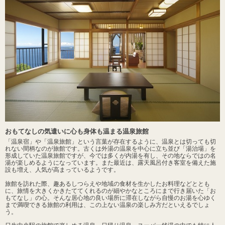
おもてなしの気遣いに心も身体も温まる温泉旅館
「温泉宿」や「温泉旅館」という言葉が存在するように、温泉とは切っても切
れない間柄なのが旅館です。古くは外湯の温泉を中心に立ち並び「湯治場」を
形成していた温泉旅館ですが、今では多くが内湯を有し、その地ならではの名
湯が楽しめるようになっています。また最近は、露天風呂付き客室を備えた施
設も増え、人気が高まっているようです。
旅館を訪れた際、趣あるしつらえや地域の食材を生かしたお料理などととも
に、旅情を大きくかきたててくれるのが細やかなところにまで行き届いた「お
もてなし」の心。そんな居心地の良い場所に滞在しながら自慢のお湯を心ゆく
まで満喫できる旅館の利用は、この上ない温泉の楽しみ方だといえるでしょ
う。