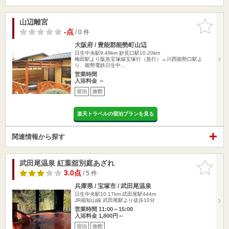
山辺離宮
お気に入
りに追加
-点
/ 0 件
大阪府 / 豊能郡能勢町山辺
日生中央駅9.49km
妙見口駅10.20km
梅田駅より阪急宝塚線宝塚行（急行）→川西能勢口駅よ
り、能勢電鉄日生中…
営業時間
入浴料金 ～
宿泊
旅館
楽天トラベルの宿泊プランを見る
関連情報から探す
武田尾温泉 紅葉舘別庭あざれ
お気に入
りに追加
3.0点
/ 5 件
兵庫県 / 宝塚市 / 武田尾温泉
日生中央駅10.17km
武田尾駅444m
JR福知山線 武田尾駅より徒歩10分
営業時間 11:00～15:00
入浴料金 1,800円～
宿泊
旅館