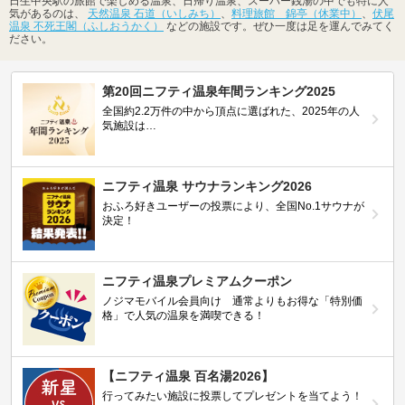
日生中央駅の旅館で楽しめる温泉、日帰り温泉、スーパー銭湯の中でも特に人
気があるのは、
天然温泉 石道（いしみち）
、
料理旅館 錦亭（休業中）
、
伏尾
温泉 不死王閣（ふしおうかく）
などの施設です。ぜひ一度は足を運んでみてく
ださい。
第20回ニフティ温泉年間ランキング2025
全国約2.2万件の中から頂点に選ばれた、2025年の人
気施設は…
ニフティ温泉 サウナランキング2026
おふろ好きユーザーの投票により、全国No.1サウナが
決定！
ニフティ温泉プレミアムクーポン
ノジマモバイル会員向け 通常よりもお得な「特別価
格」で人気の温泉を満喫できる！
【ニフティ温泉 百名湯2026】
行ってみたい施設に投票してプレゼントを当てよう！