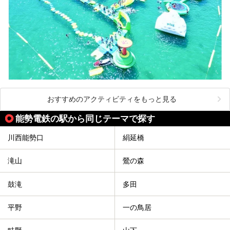
おすすめのアクティビティをもっと見る
能勢電鉄の駅から同じテーマで探す
川西能勢口
絹延橋
滝山
鶯の森
鼓滝
多田
平野
一の鳥居