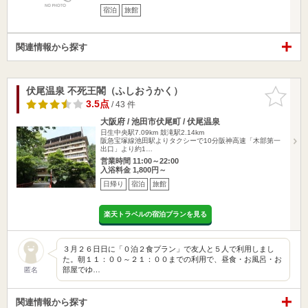
宿泊
旅館
関連情報から探す
伏尾温泉 不死王閣（ふしおうかく）
お気に入
りに追加
3.5点
/ 43 件
大阪府 / 池田市伏尾町 / 伏尾温泉
日生中央駅7.09km
鼓滝駅2.14km
阪急宝塚線池田駅よりタクシーで10分阪神高速「木部第一
出口」より約1…
営業時間 11:00～22:00
入浴料金 1,800円～
日帰り
宿泊
旅館
楽天トラベルの宿泊プランを見る
３月２６日日に「０泊２食プラン」で友人と５人で利用しまし
た。朝１１：００～２１：００までの利用で、昼食・お風呂・お
部屋でゆ…
匿名
関連情報から探す