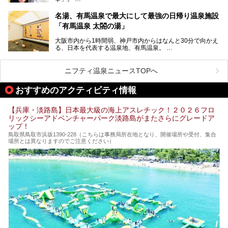
第2弾はニフティ温泉年間ランキング2018で全国総合ランキ
も含め、おすすめのスパ銭をピックアップしてご紹介してい
ング西日本1位、2年連続「ベストオブ宿泊賞」に輝いた
きます！
名湯、有馬温泉で最大にして最強の日帰り温泉施設
「神戸みなと温泉 蓮」の魅力に迫りました！
「有馬温泉 太閤の湯」
大阪市内から1時間弱、神戸市内からはなんと30分で向かえ
る、日本を代表する温泉地、有馬温泉。
そのなかでも最大の規模を誇る「有馬温泉 太閤の湯」は、
有名な「金泉」と「銀泉」に加え、人工のの炭酸泉まで楽し
める、ある意味「最強」ともいえる施設です。
ニフティ温泉ニュースTOPへ
今回は自慢のお湯をメインにその魅力の数々を紹介します！
おすすめのアクティビティ情報
【兵庫・淡路島】日本最大級の海上アスレチック！２０２６フロ
リックシーアドベンチャーパーク淡路島がまたさらにグレードア
ップ！
鳥取県鳥取市浜坂1390‐228（こちらは事務局所在地となり、開催場所や受付、集合
場所とは異なりますのでご注意ください）