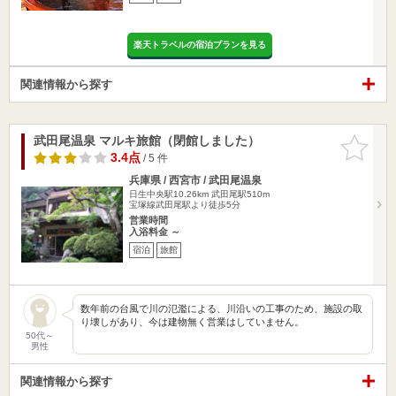
楽天トラベルの宿泊プランを見る
関連情報から探す
武田尾温泉 マルキ旅館（閉館しました）
お気に入
りに追加
3.4点
/ 5 件
兵庫県 / 西宮市 / 武田尾温泉
日生中央駅10.26km
武田尾駅510m
宝塚線武田尾駅より徒歩5分
営業時間
入浴料金 ～
宿泊
旅館
数年前の台風で川の氾濫による、川沿いの工事のため、施設の取
り壊しがあり、今は建物無く営業はしていません。
50代～
男性
関連情報から探す