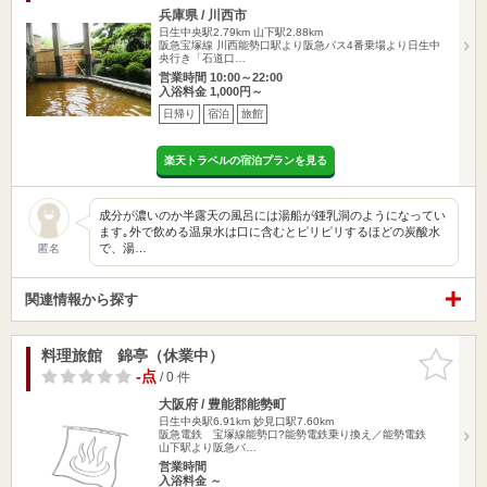
兵庫県 / 川西市
日生中央駅2.79km
山下駅2.88km
阪急宝塚線 川西能勢口駅より阪急バス4番乗場より日生中
央行き「石道口…
営業時間 10:00～22:00
入浴料金 1,000円～
日帰り
宿泊
旅館
楽天トラベルの宿泊プランを見る
成分が濃いのか半露天の風呂には湯船が鍾乳洞のようになってい
ます｡外で飲める温泉水は口に含むとピリピリするほどの炭酸水
で、湯…
匿名
関連情報から探す
料理旅館 錦亭（休業中）
お気に入
りに追加
-点
/ 0 件
大阪府 / 豊能郡能勢町
日生中央駅6.91km
妙見口駅7.60km
阪急電鉄 宝塚線能勢口?能勢電鉄乗り換え／能勢電鉄
山下駅より阪急バ…
営業時間
入浴料金 ～