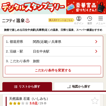
購入済チケットはこちら
ログイン
履歴
メニュー
旅館で楽しめる日生中央駅(兵庫県)近くの温泉、日帰り温泉、スーパー銭湯おすすめ
1. 都道府県
関西(近畿) / 兵庫県
2. 沿線・駅
日生中央駅
3. こだわり条件
旅館
こだわり条件を変更する
リストから探す
地図から探す
天然温泉 石道（いしみち）
お気に入
りに追加
3.0点
/ 29 件