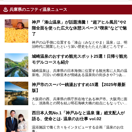
兵庫県のニフティ温泉ニュース
神戸「湊山温泉」が話題沸騰！ "超アヒル風呂"や2
階全面を使った広大な休憩スペース"喫泉"などで魅
了
神戸の山手側に位置する「湊山（みなとやま）温泉」は、明
治時代に開業したという深い歴史をたたえた湯どころです。
そんな長寿の温泉が今、話題となっています。理由は湯船い
っぱいに浮かぶアヒルちゃん。さらに、ゆったりくつろげて
城崎温泉のおすすめ観光スポット25選！日帰り観光
コワーキングも可能な休憩スペースも人気に。斬新な企画や
モデルコースも紹介
設備で人々をアッと驚かせる湊山温泉の魅力をリポートしま
す。
城崎温泉は、兵庫県の日本海側に位置する観光客に人気の温
泉地。川沿いの柳並木が情緒ある温泉街の街歩きや7つある
外湯巡り、ロープウェイからの絶景、冬のカニ料理などで知
られています。鉄道の駅から温泉街が近く、歩いて回るのに
神戸市のスーパー銭湯おすすめ15選 【2025年最新
ちょうどよい規模で、日帰りでの訪問にもおすすめです。
版】
この記事では、城崎温泉と周辺の見どころから厳選した25
大阪府の西、兵庫県の県庁所在地である神戸市。大阪湾に面
の観光スポットをピックアップ。温泉やご当地グルメなどを
し、淡路島との間を結ぶ明石海峡大橋の始点にもなっていま
盛り込んだ日帰り観光モデルコースも紹介しているので、ぜ
す。古くから港町として栄え、異国情緒の残る異人館街や中
ひ参考にしてくださいね！
華街をはじめ、きらびやかに発展したハーバーランドなど、
西日本人気No.1「神戸みなと温泉 蓮」総支配人が
人気観光スポットもめじろ押しです。
語る、使命とは- 温泉のお仕事 vol.02
そして、温泉好きの視点から見ると、神戸市といえば何とい
っても「有馬温泉」。日本三古湯の一角をなす、歴史ある名
温浴施設で働く方々をインタビューする企画「温泉のお仕
湯です。そのお湯をリーズナブルに体験できる健康ランドや
事」。
スーパー銭湯があったら……。今回はそんな希望に沿う施設