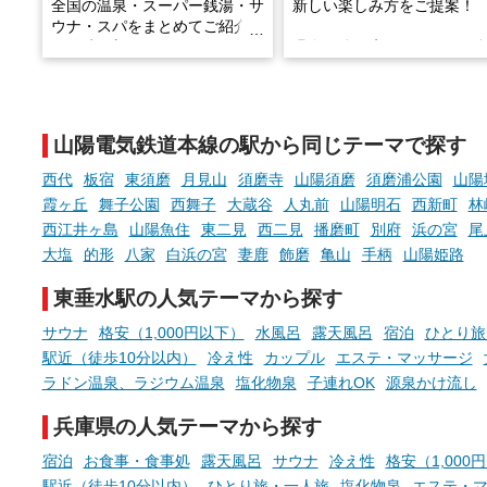
全国の温泉・スーパー銭湯・サ
新しい楽しみ方をご提案！
ウナ・スパをまとめてご紹介！
※随時更新しています
温泉で体を癒したあとに、
でこころもスッキリ──そん
天然温泉や露天風呂、注目のサ
新体験が楽しめる「占いベ
ウナなど、こだわりの魅力がつ
チ」を展開中♨
まったスポットが続々登場して
山陽電気鉄道本線の駅から同じテーマで探す
います。
手相やタロットなど気軽に
現地取材記事もあわせて紹介し
める占いで、“ととのう”お
西代
板宿
東須磨
月見山
須磨寺
山陽須磨
須磨浦公園
山陽
ていますので、気になる施設は
時間を、もっと特別に。
霞ヶ丘
舞子公園
西舞子
大蔵谷
人丸前
山陽明石
西新町
林
ぜひチェックして次のおでかけ
西江井ヶ島
山陽魚住
東二見
西二見
播磨町
別府
浜の宮
尾
先の参考にしてみてください
ね。
大塩
的形
八家
白浜の宮
妻鹿
飾磨
亀山
手柄
山陽姫路
東垂水駅の人気テーマから探す
サウナ
格安（1,000円以下）
水風呂
露天風呂
宿泊
ひとり旅
駅近（徒歩10分以内）
冷え性
カップル
エステ・マッサージ
ラドン温泉、ラジウム温泉
塩化物泉
子連れOK
源泉かけ流し
兵庫県の人気テーマから探す
宿泊
お食事・食事処
露天風呂
サウナ
冷え性
格安（1,000
駅近（徒歩10分以内）
ひとり旅・一人旅
塩化物泉
エステ・