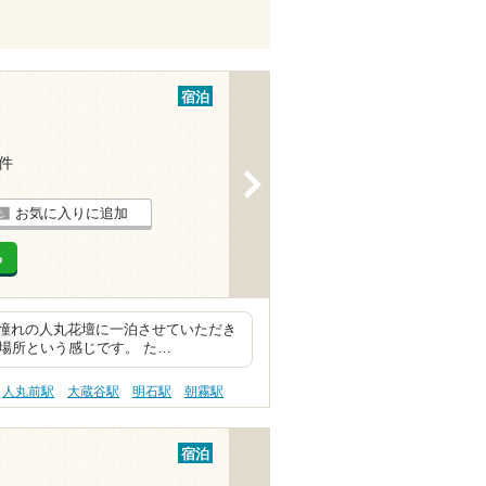
宿泊
5件
>
お気に入りに追加
る
憧れの人丸花壇に一泊させていただき
る場所という感じです。 た…
人丸前駅
大蔵谷駅
明石駅
朝霧駅
宿泊