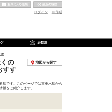
お気に入りの温泉
最近の履歴
ログイン
ID作成
グ
岩盤浴
すめ
近くの
地図から探す
おすす
る駅です。このページでは東垂水駅から
情報をご紹介します。