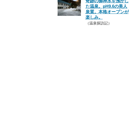
奇跡の御神水を沸かし
た温泉。pH9.6の美人
泉質。本格オープンが
楽しみ。
（温泉探訪記）