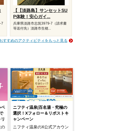
向
【【淡路島】サンセットSU
P体験！安心ガイ...
-7
兵庫県淡路市志筑3979-7（請求書
等送付先）淡路市生穂...
おすすめのアクティビティをもっと見る
いベ
ニフティ温泉|百名湯・究極の
で
選択！Xフォロー＆リポストキ
キリ
ャンペーン
設の
ニフティ温泉のX公式アカウン