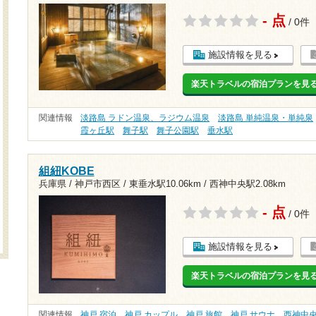
- 点
/ 0件
施設情報を見る
楽天トラベルの宿泊プランを見
関連情報
淡路島 ラドン温泉、ラジウム温泉
淡路島 単純温泉・単純泉
霞ヶ丘駅
舞子駅
舞子公園駅
垂水駅
組紐KOBE
兵庫県 / 神戸市西区 /
東垂水駅10.06km
/
西神中央駅2.08km
- 点
/ 0件
施設情報を見る
楽天トラベルの宿泊プランを見
関連情報
神戸 宿泊
神戸 カップル
神戸 旅館
神戸 サウナ
西神中