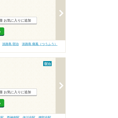
>
お気に入りに追加
る
淡路島 宿泊
淡路島 痛風（つうふう）
宿泊
>
お気に入りに追加
る
央駅
西神南駅
伊川谷駅
押部谷駅