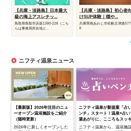
【兵庫・淡路島】日本最大
【兵庫・淡路島】初心者
級の海上アスレチッ...
けSUP体験｜穏や...
鳥取県鳥取市浜坂1390‐228（こち
兵庫県南あわじ市松帆古津路577
8
らは事務局所在地と...
ニフティ温泉ニュース
【最新版】2026年注目のニュ
ニフティ温泉が新提案「占
ーオープン温浴施設をご紹介
ンチ」スタート！温泉×占い
（随時更新）
湯あがりに、こころもスッ
2026年に新しくオープンした
ニフティ温泉から、温浴施