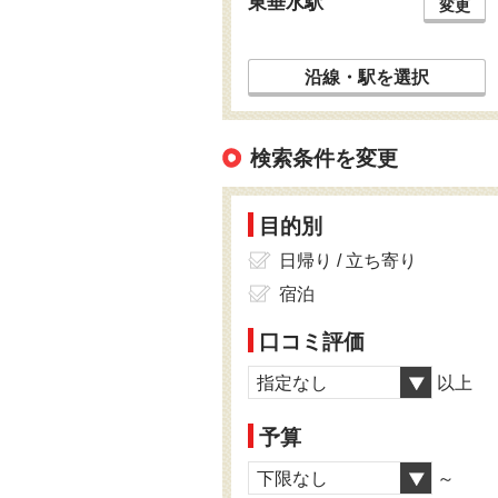
東垂水駅
変更
沿線・駅を選択
検索条件を変更
目的別
日帰り / 立ち寄り
宿泊
口コミ評価
指定なし
以上
予算
下限なし
～