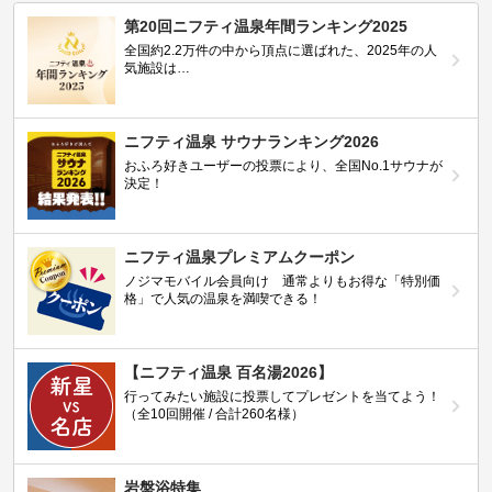
第20回ニフティ温泉年間ランキング2025
全国約2.2万件の中から頂点に選ばれた、2025年の人
気施設は…
ニフティ温泉 サウナランキング2026
おふろ好きユーザーの投票により、全国No.1サウナが
決定！
ニフティ温泉プレミアムクーポン
ノジマモバイル会員向け 通常よりもお得な「特別価
格」で人気の温泉を満喫できる！
【ニフティ温泉 百名湯2026】
行ってみたい施設に投票してプレゼントを当てよう！
（全10回開催 / 合計260名様）
岩盤浴特集