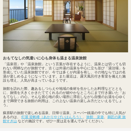
おもてなしの気遣いに心も身体も温まる温泉旅館
「温泉宿」や「温泉旅館」という言葉が存在するように、温泉とは切っても切
れない間柄なのが旅館です。古くは外湯の温泉を中心に立ち並び「湯治場」を
形成していた温泉旅館ですが、今では多くが内湯を有し、その地ならではの名
湯が楽しめるようになっています。また最近は、露天風呂付き客室を備えた施
設も増え、人気が高まっているようです。
旅館を訪れた際、趣あるしつらえや地域の食材を生かしたお料理などととも
に、旅情を大きくかきたててくれるのが細やかなところにまで行き届いた「お
もてなし」の心。そんな居心地の良い場所に滞在しながら自慢のお湯を心ゆく
まで満喫できる旅館の利用は、この上ない温泉の楽しみ方だといえるでしょ
う。
蘇原駅の旅館で楽しめる温泉、日帰り温泉、スーパー銭湯の中でも特に人気が
あるのは、
灯屋 迎帆楼（あかりや げいはんろう）
、
旅館 楽遊
、
鵜匠の家 旅
館すぎ山
などの施設です。ぜひ一度は足を運んでみてください。