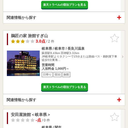
楽天トラベルの宿泊プランを見る
関連情報から探す
鵜匠の家 旅館すぎ山
お気に入
りに追加
3.0点
/ 2 件
岐阜県 / 岐阜市 / 長良川温泉
蘇原駅9.43km
田神駅3.32km
JR岐阜駅よりタクシーで15分または路線バス・鵜飼屋下車
徒歩5分東海…
営業時間
入浴料金 1,000円～
日帰り
宿泊
旅館
楽天トラベルの宿泊プランを見る
関連情報から探す
安田屋旅館＜岐阜県＞
お気に入
りに追加
-点
/ 0 件
岐阜県 / 関市