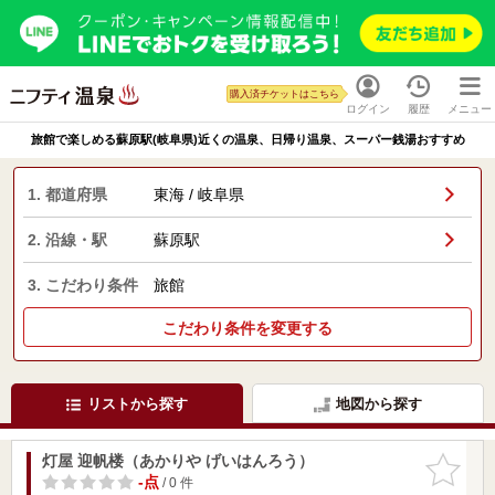
購入済チケットはこちら
ログイン
履歴
メニュー
旅館で楽しめる蘇原駅(岐阜県)近くの温泉、日帰り温泉、スーパー銭湯おすすめ
1. 都道府県
東海 / 岐阜県
2. 沿線・駅
蘇原駅
3. こだわり条件
旅館
こだわり条件を変更する
リストから探す
地図から探す
灯屋 迎帆楼（あかりや げいはんろう）
お気に入
りに追加
-点
/ 0 件