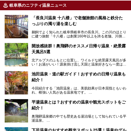
岐阜県のニフティ温泉ニュース
「長良川温泉 十八楼」で老舗旅館の風格と鉄分た
っぷりの濁り湯を楽しむ
鵜飼でよく知られた岐阜県岐阜市の長良川。この川のほとり
に建つ旅館「十八楼」は創業160年以上を誇る老舗。川側の
客室からは長良川を一望、温泉はインパクトのある赤褐色の
濁り湯で、地産地消にこだわった食事も定評があります。
開放感抜群！奥飛騨のオススメ日帰り温泉・絶景露
天風呂5選
そして大浴場は日帰り入浴もできるんですよ。泊まりでも日
帰りでも楽しめる「十八楼」を、周辺の川原町の町並みや、
北アルプスのふもとに位置し、ワイルドな絶景露天風呂が多
岐阜の手仕事に触れる旅とともに楽しんでみてはいかがでし
い！お湯がいい！源泉掛け流し天国と温泉好きなら一度は行
ょう！
きたいと思う岐阜県の奥飛騨温泉郷。
───
池田温泉・道の駅ガイド！おすすめの日帰り温泉も
「平湯温泉」「福地温泉」「新平湯温泉」「栃尾温泉」「新
提供元：岐阜県【PR】
紹介！
穂高温泉」と5つの温泉地を総称して奥飛騨温泉郷と呼びま
この記事は岐阜県のPR記事です。
すが、この中でも気軽に日帰りで楽しめる開放感抜群の露天
今回紹介する「池田温泉」は、美肌効果が日本屈指ともいわ
風呂を5ヶ所ご紹介したいと思います。いずれも素晴らしい
れ、根強い人気がある温泉地です。
温泉ですよ！
岐阜県にあり、名古屋からは日帰りで、東京や大阪からなら
温泉旅として利用することができます。
平湯温泉とは？おすすめの温泉や観光スポットをご
紹介！
池田温泉には道の駅があるなど、温泉、観光、買い物と、さ
まざまな楽しみ方が可能です。
奥飛騨温泉郷の中でも歴史ある湯治場として知られている平
そんな池田温泉の魅力を詳しく紹介していきます！
湯温泉。
岐阜県と長野県を結ぶ安房トンネルの開通以来、東京方面か
らの利用客も増え、ますます賑わいを見せています。そこで
下呂温泉のおすすめ観光スポット25選！温泉やグル