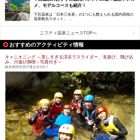
今回は、平湯温泉の観光スポットとおすすめの温泉施設を紹
メ、モデルコースも紹介！
介します。気になる温泉をぜひチェックしてみてください。
下呂温泉は「日本三名泉」の1つにも数えられる国内屈指の
温泉観光スポット。
訪れる際には美肌で知られるお湯とあわせて、当地ならでは
のグルメを楽しんだり、周辺にある名所にも足を伸ばしたり
したいもの。
ニフティ温泉ニュースTOPへ
本記事では、下呂温泉エリアにあるおすすめの観光スポット
おすすめのアクティビティ情報
をご紹介するとともに散策する際のモデルコースもご提案。
下呂温泉観光をたっぷりとガイドします！
キャニオニング ～美しすぎる渓谷でスライダー、滝遊び、飛び込
み、川遊び満喫～写真付き～
岐阜県関市洞戸通元寺318-7