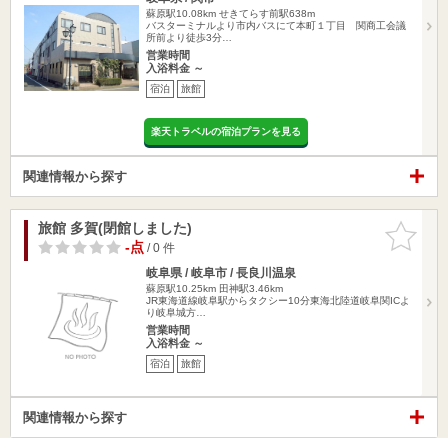
蘇原駅10.08km
せきてらす前駅638m
バスターミナルより市内バスにて本町１丁目 関商工会議
所前より徒歩3分…
営業時間
入浴料金 ～
宿泊
旅館
楽天トラベルの宿泊プランを見る
関連情報から探す
旅館 多賀(閉館しました)
お気に入
りに追加
-点
/ 0 件
岐阜県 / 岐阜市 / 長良川温泉
蘇原駅10.25km
田神駅3.46km
JR東海道線岐阜駅からタクシー10分東海北陸道岐阜関ICよ
り岐阜城方…
営業時間
入浴料金 ～
宿泊
旅館
関連情報から探す