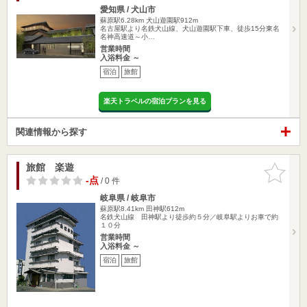
愛知県 / 犬山市
蘇原駅6.28km
犬山遊園駅912m
名古屋駅より名鉄犬山線、犬山遊園駅下車、徒歩15分東名
名神高速道～小…
営業時間
入浴料金 ～
宿泊
旅館
楽天トラベルの宿泊プランを見る
関連情報から探す
旅館 楽遊
お気に入
りに追加
-点
/ 0 件
岐阜県 / 岐阜市
蘇原駅8.41km
田神駅612m
名鉄犬山線 田神駅より徒歩約５分／岐阜駅よりお車で約
１０分
営業時間
入浴料金 ～
宿泊
旅館