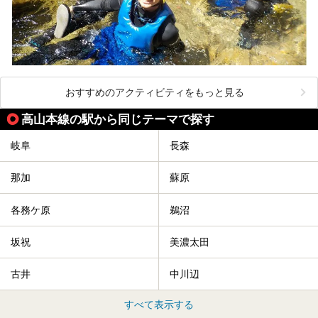
おすすめのアクティビティをもっと見る
高山本線の駅から同じテーマで探す
岐阜
長森
那加
蘇原
各務ケ原
鵜沼
坂祝
美濃太田
古井
中川辺
すべて表示する