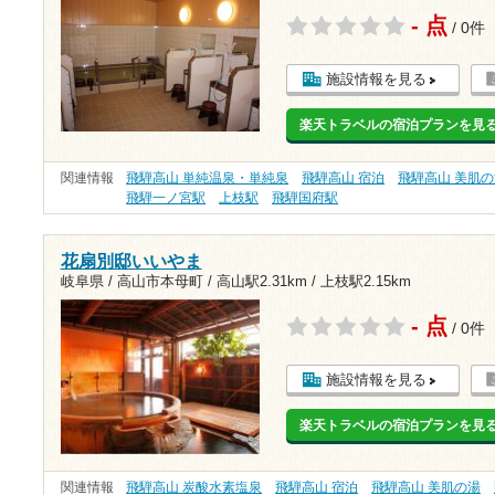
- 点
/ 0件
施設情報を見る
楽天トラベルの宿泊プランを見
関連情報
飛騨高山 単純温泉・単純泉
飛騨高山 宿泊
飛騨高山 美肌
飛騨一ノ宮駅
上枝駅
飛騨国府駅
花扇別邸いいやま
岐阜県 / 高山市本母町 /
高山駅2.31km
/
上枝駅2.15km
- 点
/ 0件
施設情報を見る
楽天トラベルの宿泊プランを見
関連情報
飛騨高山 炭酸水素塩泉
飛騨高山 宿泊
飛騨高山 美肌の湯