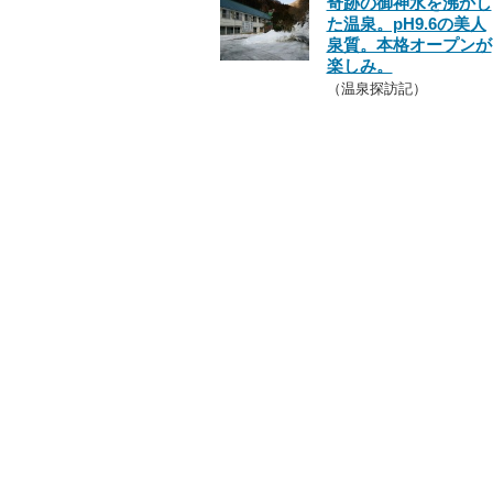
奇跡の御神水を沸かし
た温泉。pH9.6の美人
泉質。本格オープンが
楽しみ。
（温泉探訪記）