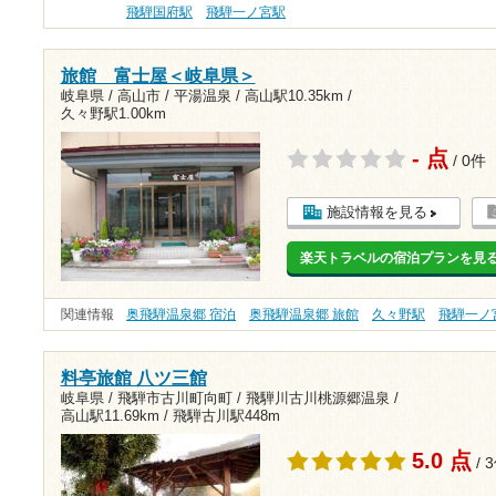
飛騨国府駅
飛騨一ノ宮駅
旅館 富士屋＜岐阜県＞
岐阜県 / 高山市 / 平湯温泉 /
高山駅10.35km
/
久々野駅1.00km
- 点
/ 0件
施設情報を見る
楽天トラベルの宿泊プランを見
関連情報
奥飛騨温泉郷 宿泊
奥飛騨温泉郷 旅館
久々野駅
飛騨一ノ
料亭旅館 八ツ三館
岐阜県 / 飛騨市古川町向町 / 飛騨川古川桃源郷温泉 /
高山駅11.69km
/
飛騨古川駅448m
5.0 点
/ 