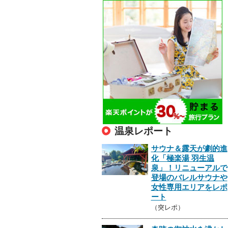
温泉レポート
サウナ＆露天が劇的進
化「極楽湯 羽生温
泉」！リニューアルで
登場のバレルサウナや
女性専用エリアをレポ
ート
（突レポ）