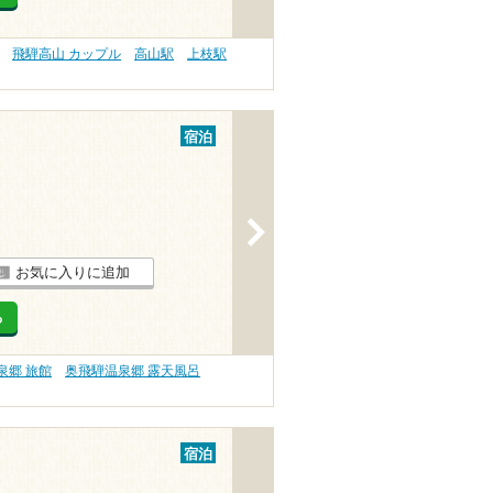
飛騨高山 カップル
高山駅
上枝駅
宿泊
>
お気に入りに追加
る
泉郷 旅館
奥飛騨温泉郷 露天風呂
宿泊