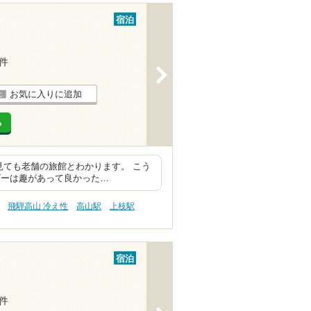
宿泊
1件
>
お気に入りに追加
る
ら見ても老舗の旅館とわかります。 こう
ビーは趣があって良かった…
飛騨高山 冷え性
高山駅
上枝駅
宿泊
1件