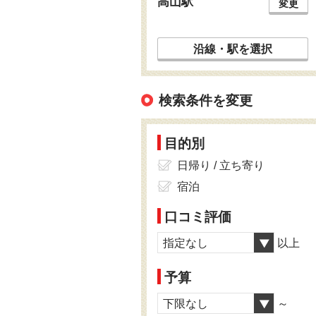
高山駅
変更
沿線・駅を選択
検索条件を変更
目的別
日帰り / 立ち寄り
宿泊
口コミ評価
指定なし
以上
予算
下限なし
～