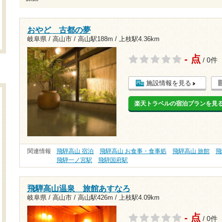
おやど 古都の夢
岐阜県 / 高山市 /
高山駅188m
/
上枝駅4.36km
- 点
/ 0件
施設情報を見る
楽天トラベルの宿泊プランを見
関連情報
飛騨高山 宿泊
飛騨高山 お食事・食事処
飛騨高山 旅館
飛
飛騨一ノ宮駅
飛騨国府駅
飛騨高山温泉 旅館あすなろ
岐阜県 / 高山市 /
高山駅426m
/
上枝駅4.09km
- 点
/ 0件