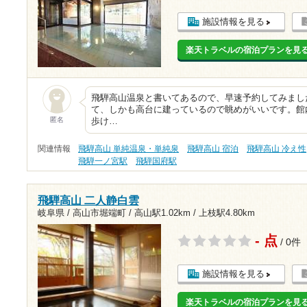
施設情報を見る
楽天トラベルの宿泊プランを見
飛騨高山温泉と書いてあるので、早速予約してみまし
て、しかも高台に建っているので眺めがいいです。館
匿名
歩け…
関連情報
飛騨高山 単純温泉・単純泉
飛騨高山 宿泊
飛騨高山 冷え性
飛騨一ノ宮駅
飛騨国府駅
飛騨高山 二人静白雲
岐阜県 / 高山市堀端町 /
高山駅1.02km
/
上枝駅4.80km
- 点
/ 0件
施設情報を見る
楽天トラベルの宿泊プランを見