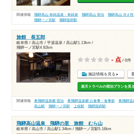
関連情報
飛騨高山 単純温泉・単純泉
飛騨高山 宿泊
飛騨高山 冷え性
飛騨一ノ宮駅
飛騨国府駅
旅館 長五郎
岐阜県 / 高山市 / 平湯温泉 /
高山駅1.13km
/
飛騨一ノ宮駅4.92km
- 点
/ 0件
施設情報を見る
楽天トラベルの宿泊プランを見
関連情報
奥飛騨温泉郷 宿泊
奥飛騨温泉郷 お食事・食事処
奥飛騨温
高山駅
飛騨一ノ宮駅
上枝駅
飛騨国府駅
飛騨高山温泉 飛騨の里 旅館 むら山
岐阜県 / 高山市 /
高山駅1.34km
/
飛騨一ノ宮駅5.16km