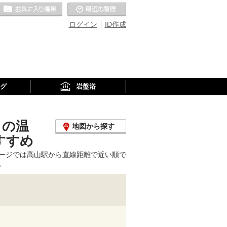
お気に入りの温泉
最近の履歴
ログイン
ID作成
グ
岩盤浴
くの温
地図から探す
すすめ
ージでは高山駅から直線距離で近い順で
。