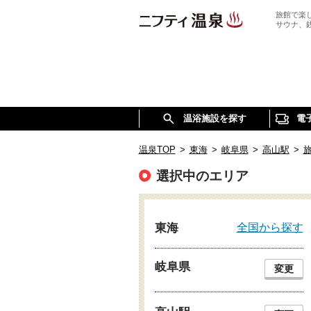
旅館で楽
サウナ、
温浴施設を探す
電
温泉TOP
>
東海
>
岐阜県
>
高山駅
>
選択中のエリア
全国から探す
東海
岐阜県
変更