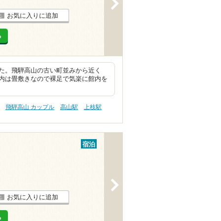
>
お気に入りに追加
る
た。飛騨高山の古い町並みから近く
内は畳敷きなので裸足で気楽に館内を
飛騨高山 カップル
高山駅
上枝駅
宿泊
>
お気に入りに追加
る