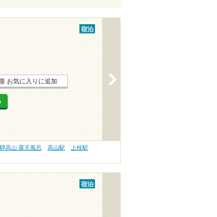
宿泊
>
お気に入りに追加
る
騨高山 露天風呂
高山駅
上枝駅
宿泊