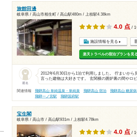
旅館田邊
岐阜県 / 高山市相生町 /
高山駅480m
/
上枝駅4.38km
4.0 点
/ 
施設情報を見る
楽天トラベルの宿泊プランを見
2012年6月30日から1泊で利用しました。 佇まいか
言った建物は大好きです。 玄関横の囲炉裏の間やロ
匿名
関連情報
飛騨高山 単純温泉・単純泉
飛騨高山 宿泊
飛騨高山 糖尿病
飛騨一ノ宮駅
飛騨国府駅
宝生閣
岐阜県 / 高山市 /
高山駅931m
/
上枝駅4.78km
4.0 点
/ 