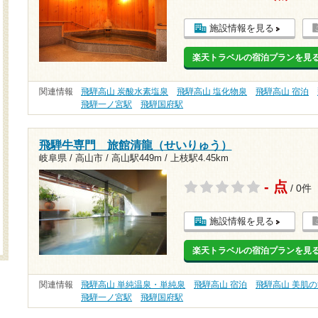
施設情報を見る
楽天トラベルの宿泊プランを見
関連情報
飛騨高山 炭酸水素塩泉
飛騨高山 塩化物泉
飛騨高山 宿泊
飛騨一ノ宮駅
飛騨国府駅
飛騨牛専門 旅館清龍（せいりゅう）
岐阜県 / 高山市 /
高山駅449m
/
上枝駅4.45km
- 点
/ 0件
施設情報を見る
楽天トラベルの宿泊プランを見
関連情報
飛騨高山 単純温泉・単純泉
飛騨高山 宿泊
飛騨高山 美肌
飛騨一ノ宮駅
飛騨国府駅