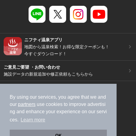
ニフティ温泉アプリ
地図から温泉検索！お得な限定クーポンも！
今すぐダウンロード！
ご意見ご要望 ・お問い合わせ
施設データの新規追加や修正依頼もこちらから
スマートフォン
/
PC
加盟店募集（資料請求）
広告出稿のご案内
By using our services, you agree that we and
our
partners
use cookies to improve advertisi
利用規約
ライフスタイルMEMBERS+規約
ng and enhance your experience on our servi
特定商取引法に基づく表記
ヘルプ
採用情報
ces.
Learn more
運営会社
個人情報保護ポリシー
©NIFTY Lifestyle Co., Ltd.
OK