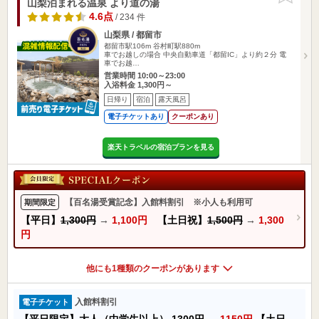
山梨泊まれる温泉 より道の湯
4.6点
/ 234 件
山梨県 / 都留市
都留市駅106m
谷村町駅880m
車でお越しの場合 中央自動車道「都留IC」より約２分 電
車でお越…
営業時間 10:00～23:00
入浴料金 1,300円～
日帰り
宿泊
露天風呂
電子チケットあり
クーポンあり
楽天トラベルの宿泊プランを見る
【百名湯受賞記念】入館料割引 ※小人も利用可
期間限定
【平日】
1,300円
→
1,100円
【土日祝】
1,500円
→
1,300
円
他にも1種類のクーポンがあります
入館料割引
電子チケット
【平日限定】大人（中学生以上）
1300円
→
1150円
【土日