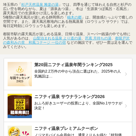
埼玉県の「
杉戸天然温泉 雅楽の湯
」では、四季を通じて味わえる自然と杉戸の
広い空を眺めながら、夏は「源泉あつ湯」、冬は「生源泉つぼ風呂・石風呂」
露天風呂での生源泉かけ流しを楽しめます。
5種類の露天風呂が楽しめる静岡県の「
柚木の郷
」は、開放感たっぷりで癒しの
空間です。また、露天風呂敷地内にある熱風蒸屋（ロウリュウ サウナ）では、
毎日定時刻にロウリュウも楽しめます。
都留市駅の露天風呂が楽しめる温泉、日帰り温泉、スーパー銭湯の中でも特に
人気があるのは、
山梨泊まれる温泉 より道の湯
、
芭蕉 月待ちの湯
、
都留戸沢
の森和みの里 和風コテージ 一位の宿
などの施設です。ぜひ一度は足を運んで
みてください。
第20回ニフティ温泉年間ランキング2025
全国約2.2万件の中から頂点に選ばれた、2025年の人
気施設は…
ニフティ温泉 サウナランキング2026
おふろ好きユーザーの投票により、全国No.1サウナが
決定！
ニフティ温泉プレミアムクーポン
ノジマモバイル会員向け 通常よりもお得な「特別価