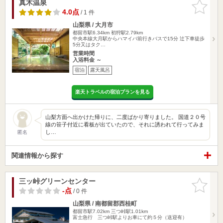
真木温泉
お気に入
りに追加
4.0点
/ 1 件
山梨県 / 大月市
都留市駅6.34km
初狩駅2.79km
中央本線大月駅からハマイバ前行きバスで15分 辻下車徒歩
5分又はタク…
営業時間
入浴料金 ～
宿泊
露天風呂
楽天トラベルの宿泊プランを見る
山梨方面へ出かけた帰りに、二度ばかり寄りました。 国道２０号
線の笹子付近に看板が出ていたので、それに誘われて行ってみま
し…
匿名
関連情報から探す
三ッ峠グリーンセンター
お気に入
りに追加
-点
/ 0 件
山梨県 / 南都留郡西桂町
都留市駅7.02km
三つ峠駅1.01km
富士急行 三つ峠駅よりお車にて約５分（送迎有）