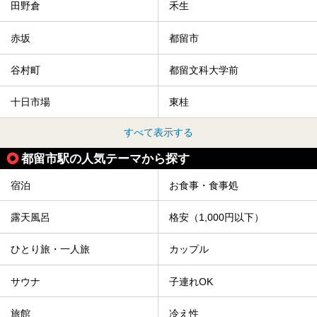
田野倉
禾生
赤坂
都留市
谷村町
都留文科大学前
十日市場
東桂
すべて表示する
都留市駅の人気テーマから探す
宿泊
お食事・食事処
露天風呂
格安（1,000円以下）
ひとり旅・一人旅
カップル
サウナ
子連れOK
旅館
冷え性