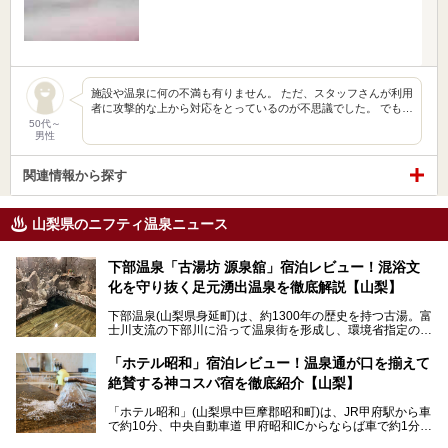
施設や温泉に何の不満も有りません。 ただ、スタッフさんが利用
者に攻撃的な上から対応をとっているのが不思議でした。 でも…
50代～
男性
関連情報から探す
山梨県のニフティ温泉ニュース
下部温泉「古湯坊 源泉舘」宿泊レビュー！混浴文
化を守り抜く足元湧出温泉を徹底解説【山梨】
下部温泉(山梨県身延町)は、約1300年の歴史を持つ古湯。富
士川支流の下部川に沿って温泉街を形成し、環境省指定の国
民保養温泉地でもあります。
中でも「古湯坊 源泉舘」は、戦国時代に武田信玄公も療養
「ホテル昭和」宿泊レビュー！温泉通が口を揃えて
したと伝えられる名湯の宿。最大の特徴は、令和の現代にお
絶賛する神コスパ宿を徹底紹介【山梨】
いても混浴文化が守られ、老若男女の分け隔て一切無く温泉
入浴を楽しめる点。全国的に混浴温泉は年々少しずつ減少傾
「ホテル昭和」(山梨県中巨摩郡昭和町)は、JR甲府駅から車
向にありますが、「古湯坊 源泉舘」では本来あるべき混浴
で約10分、中央自動車道 甲府昭和ICからならば車で約1分の
の姿が保たれている点に注目すべきでしょう。
場所にあるビジネスホテル。2名1室で1名あたり4,000円台