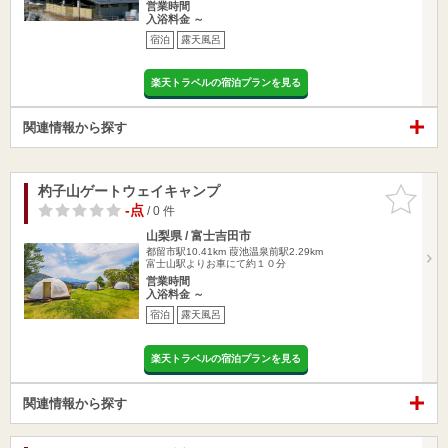
営業時間
入浴料金 ～
宿泊
露天風呂
楽天トラベルの宿泊プランを見る
関連情報から探す
杓子山ゲートウェイキャンプ
お気に入
りに追加
-点
/ 0 件
山梨県 / 富士吉田市
都留市駅10.41km
葭池温泉前駅2.29km
富士山駅よりお車にて約１０分
営業時間
入浴料金 ～
宿泊
露天風呂
楽天トラベルの宿泊プランを見る
関連情報から探す