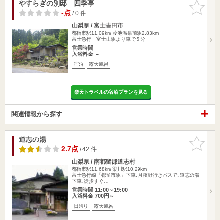
やすらぎの別邸 四季亭
お気に入
りに追加
-点
/ 0 件
山梨県 / 富士吉田市
都留市駅11.09km
葭池温泉前駅2.83km
富士急行 富士山駅より車で５分
営業時間
入浴料金 ～
宿泊
露天風呂
楽天トラベルの宿泊プランを見る
関連情報から探す
道志の湯
お気に入
りに追加
2.7点
/ 42 件
山梨県 / 南都留郡道志村
都留市駅11.68km
梁川駅10.29km
富士急行線「都留市駅」下車､月夜野行きバスで､道志の湯
下車､徒歩すぐ…
営業時間 11:00～19:00
入浴料金 700円～
日帰り
露天風呂