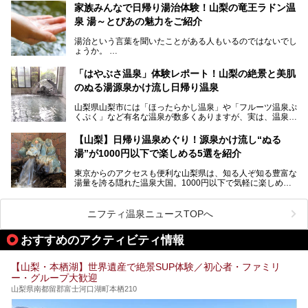
から、一人泊でも6,000円台から宿泊可能です。
今回は足元湧出の混浴温泉である「かくし湯大岩風呂」をは
家族みんなで日帰り湯治体験！山梨の竜王ラドン温
じめ、湯治棟である「別館神泉」を中心に「古湯坊 源泉
泉 湯～とぴあの魅力をご紹介
しかし、最大の魅力は“温泉そのもの”でしょう。自家源泉を
舘」の全貌を徹底紹介します。
所有し、豪快に源泉かけ流しで提供。泡付きのある重曹泉系
湯治という言葉を聞いたことがある人もいるのではないでし
統の単純温泉は、入浴すると実にサッパリ爽快。日帰り入浴
ょうか。
不可なこともあり、全国の温泉ファンがこの温泉を求めて
「ホテル昭和」へ宿泊します。この価格帯のビジネスホテル
なかなか体験できない、湯治体験が日帰りでできる温浴施設
では循環濾過の沸かし湯が一般的ですが、ここは本物の極上
「はやぶさ温泉」体験レポート！山梨の絶景と美肌
が山梨にあります。
温泉。まさに価格破壊と言えるクオリティです。
のぬる湯源泉かけ流し日帰り温泉
家族みんなで楽しめる、山梨県の「竜王ラドン温泉 湯～と
今回は筆者自ら宿泊し、「ホテル昭和」の温泉をはじめ、客
山梨県山梨市には「ほったらかし温泉」や「フルーツ温泉ぷ
ぴあ」の魅力をご紹介します。
室や無料朝食などをご紹介。温泉通が口を揃えて絶賛する神
くぷく」など有名な温泉が数多くありますが、実は、温泉マ
コスパ宿の全貌を徹底解説します！
ニアがわざわざ遠方から足を運ぶ極上の日帰り温泉もあるん
───
です。今回紹介する「はやぶさ温泉」も、そのひとつ。温泉
提供元：株式会社湯ーとぴあ【PR】
【山梨】日帰り温泉めぐり！源泉かけ流し“ぬる
はもちろん、絶景や地元食材を活かしたグルメも堪能できま
この記事は株式会社湯ーとぴあのPRレポート記事です。
湯”が1000円以下で楽しめる5選を紹介
す。
「はやぶさ温泉」が多くの人を惹きつける理由を詳しく解説
東京からのアクセスも便利な山梨県は、知る人ぞ知る豊富な
します。
湯量を誇る隠れた温泉大国。1000円以下で気軽に楽しめ
る、極上の源泉かけ流し日帰り温泉が点在しています。しか
も、これからの季節に嬉しい、じんわりと体の芯まで温ま
る“ぬる湯”が豊富なのも魅力。今回は、湯質も抜群で心ゆく
ニフティ温泉ニュースTOPへ
までリラックスできる山梨のお得な日帰り温泉を、実際体験
した感想と共に紹介します。
おすすめのアクティビティ情報
※ぬる湯とは35℃～39℃程度の体温に近いぬるめ温泉のこ
とです。
【山梨・本栖湖】世界遺産で絶景SUP体験／初心者・ファミリ
ー・グループ大歓迎
山梨県南都留郡富士河口湖町本栖210