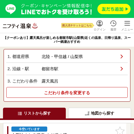
購入済チケットはこちら
ログイン
履歴
メニュー
【クーポンあり】露天風呂が楽しめる都留市駅(山梨県)近くの温泉、日帰り温泉、スー
パー銭湯おすすめ
1. 都道府県
北陸・甲信越 / 山梨県
2. 沿線・駅
都留市駅
3. こだわり条件
露天風呂
こだわり条件を変更する
リストから探す
地図から探す
お気に入
今空いています
りに追加