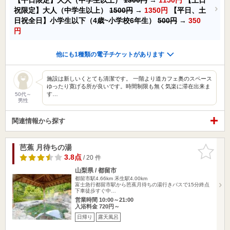
祝限定】大人（中学生以上）
1500円
→
1350円
【平日、土
日祝全日】小学生以下（4歳~小学校6年生）
500円
→
350
円
他にも1種類の電子チケットがあります
施設は新しいくとても清潔です。 一階より道カフェ奥のスペース
ゆったり寛げる所が良いです。時間制限も無く気楽に滞在出来ま
す…
50代～
男性
関連情報から探す
芭蕉 月待ちの湯
お気に入
りに追加
3.8点
/ 20 件
山梨県 / 都留市
都留市駅4.66km
禾生駅4.00km
富士急行都留市駅から芭蕉月待ちの湯行きバスで15分終点
下車徒歩すぐ中…
営業時間 10:00～21:00
入浴料金 720円～
日帰り
露天風呂