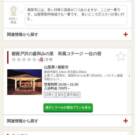
都留市には、良い日帰り温泉が二つありますが、ここが一番で
す。山梨県郡内地域でも一番です。 良いところ①コスパが良い(7
2…
50代～
男性
関連情報から探す
都留戸沢の森和みの里 和風コテージ 一位の宿
お気に入
りに追加
-点
/ 0 件
山梨県 / 都留市
都留市駅5.10km
禾生駅4.89km
お車で→最寄IC、都留ICからお車で約20分。バスで→都留
市駅からバ…
営業時間 10:00～21:00
入浴料金 720円～
日帰り
宿泊
露天風呂
楽天トラベルの宿泊プランを見る
関連情報から探す