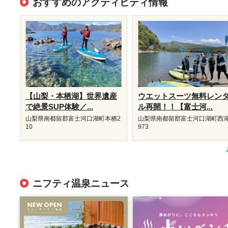
おすすめのアクティビティ情報
【山梨・本栖湖】世界遺産
ウエットスーツ無料レン
で絶景SUP体験／...
ル再開！！【富士河...
山梨県南都留郡富士河口湖町本栖2
山梨県南都留郡富士河口湖町西湖
10
973
ニフティ温泉ニュース