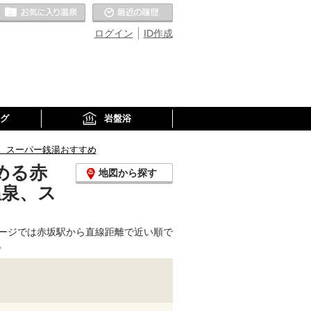
お気に入りの温泉
最近の履歴
ログイン
ID作成
グ
岩盤浴
、スーパー銭湯おすすめ
める赤
地図から探す
温泉、ス
ージでは赤坂駅から直線距離で近い順で
。