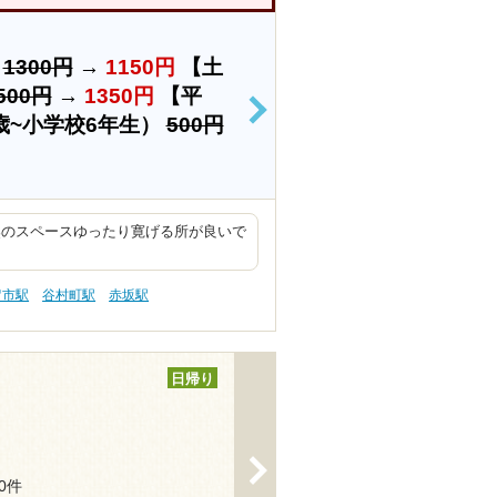
）
1300円
→
1150円
【土
500円
→
1350円
【平
>
歳~小学校6年生）
500円
奥のスペースゆったり寛げる所が良いで
留市駅
谷村町駅
赤坂駅
日帰り
>
20件