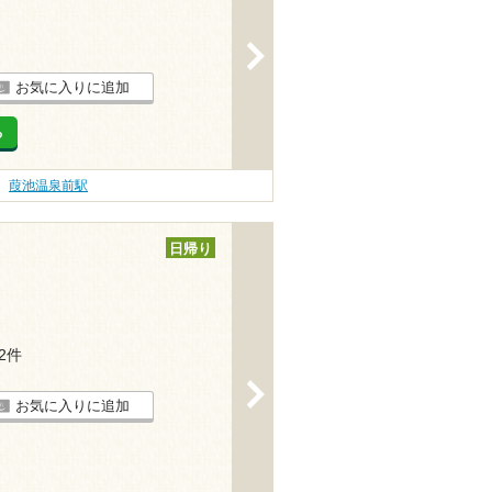
>
お気に入りに追加
る
葭池温泉前駅
日帰り
42件
>
お気に入りに追加