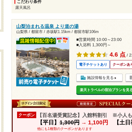
こだわり条件
露天風呂
山梨泊まれる温泉 より道の湯
山梨県 / 都留市 /
赤坂駅1.15km
/
都留市駅106m
■営業時間 10:00～23:00
■入浴料 1,300円～
4.6 点
/ 
電子チケットあり
クーポンあ
施設情報を見る
楽天トラベルの宿泊プランを見
【百名湯受賞記念】入館料割引 ※小人
クーポン
【平日】
1,300円
→
1,100円
【土日
他にも1種類のクーポンがあります