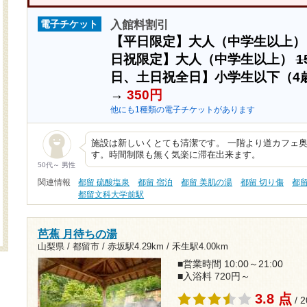
入館料割引
電子チケット
【平日限定】大人（中学生以上
日祝限定】大人（中学生以上）
1
日、土日祝全日】小学生以下（4
→
350円
他にも1種類の電子チケットがあります
施設は新しいくとても清潔です。 一階より道カフェ
す。時間制限も無く気楽に滞在出来ます。
50代～ 男性
関連情報
都留 硫酸塩泉
都留 宿泊
都留 美肌の湯
都留 切り傷
都
都留文科大学前駅
芭蕉 月待ちの湯
山梨県 / 都留市 /
赤坂駅4.29km
/
禾生駅4.00km
■営業時間 10:00～21:00
■入浴料 720円～
3.8 点
/ 