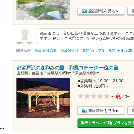
施設情報を見る
都留市には、良い日帰り温泉が二つありますが、ここ
です。 良いところ①コスパが良い(720円JAF割引65
50代～ 男性
関連情報
都留 美肌の湯
都留 冷え性
都留 カップル
都留 子連れOK
都留戸沢の森和みの里 和風コテージ 一位の宿
山梨県 / 都留市 /
赤坂駅4.95km
/
禾生駅4.89km
■営業時間 10:00～21:00
■入浴料 720円～
- 点
/ 0件
施設情報を見る
楽天トラベルの宿泊プランを見