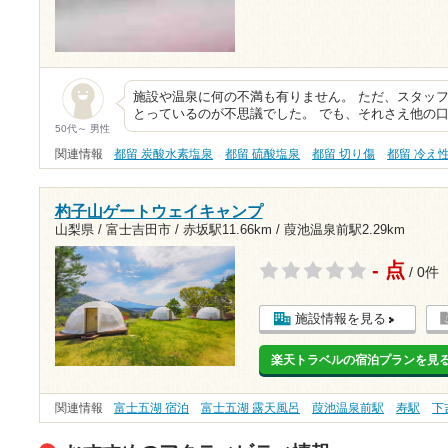
施設や温泉に何の不満も有りません。 ただ、スタッ
とっているのが不思議でした。 でも、それさえ他の
50代～ 男性
関連情報
都留 炭酸水素塩泉
都留 硫酸塩泉
都留 切り傷
都留 冷え
杓子山ゲートウェイキャンプ
山梨県 / 富士吉田市 /
赤坂駅11.66km
/
葭池温泉前駅2.29km
- 点
/ 0件
施設情報を見る
楽天トラベルの宿泊プランを見
関連情報
富士五湖 宿泊
富士五湖 露天風呂
葭池温泉前駅
寿駅
下