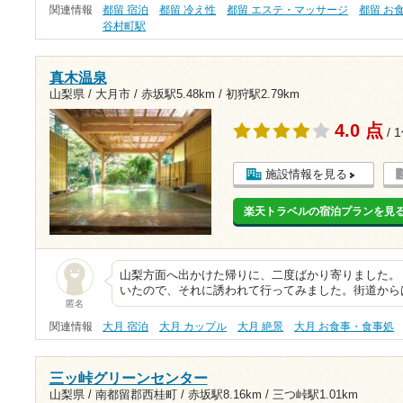
関連情報
都留 宿泊
都留 冷え性
都留 エステ・マッサージ
都留 お
谷村町駅
真木温泉
山梨県 / 大月市 /
赤坂駅5.48km
/
初狩駅2.79km
4.0 点
/ 
施設情報を見る
楽天トラベルの宿泊プランを見
山梨方面へ出かけた帰りに、二度ばかり寄りました。
いたので、それに誘われて行ってみました。街道から
匿名
関連情報
大月 宿泊
大月 カップル
大月 絶景
大月 お食事・食事処
三ッ峠グリーンセンター
山梨県 / 南都留郡西桂町 /
赤坂駅8.16km
/
三つ峠駅1.01km