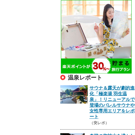
温泉レポート
サウナ＆露天が劇的進
化「極楽湯 羽生温
泉」！リニューアルで
登場のバレルサウナや
女性専用エリアをレポ
ート
（突レポ）