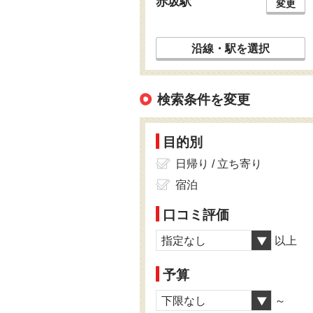
赤坂駅
変更
沿線・駅を選択
検索条件を変更
目的別
日帰り / 立ち寄り
宿泊
口コミ評価
指定なし
以上
予算
下限なし
～