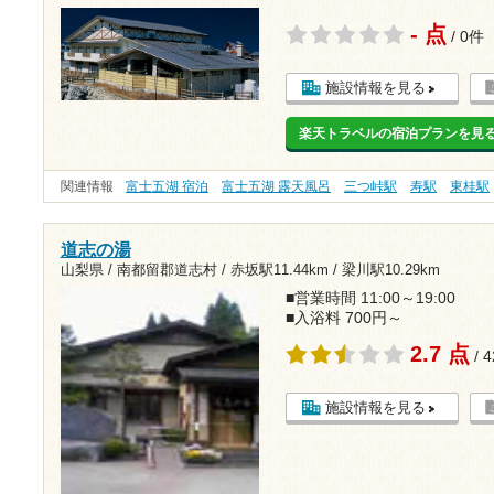
- 点
/ 0件
施設情報を見る
楽天トラベルの宿泊プランを見
関連情報
富士五湖 宿泊
富士五湖 露天風呂
三つ峠駅
寿駅
東桂駅
道志の湯
山梨県 / 南都留郡道志村 /
赤坂駅11.44km
/
梁川駅10.29km
■営業時間 11:00～19:00
■入浴料 700円～
2.7 点
/ 
施設情報を見る