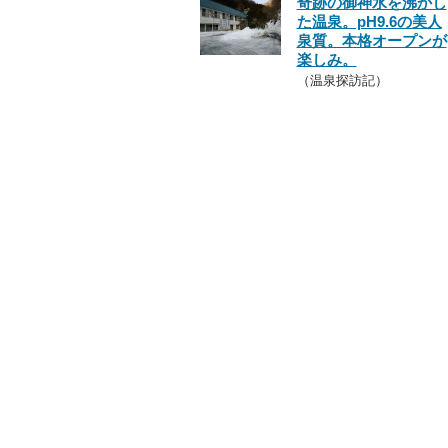
奇跡の御神水を沸かし
た温泉。pH9.6の美人
泉質。本格オープンが
楽しみ。
（温泉探訪記）