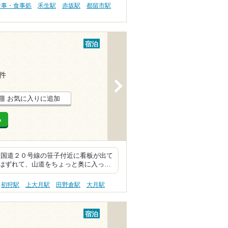
食事・食事処
禾生駅
赤坂駅
都留市駅
宿泊
1件
>
お気に入りに追加
る
 国道２０号線の笹子付近に看板が出て
はずれて、山道をちょっと奥に入っ…
初狩駅
上大月駅
田野倉駅
大月駅
宿泊