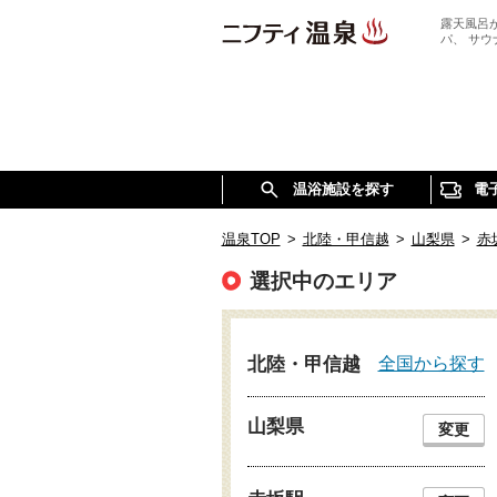
露天風呂
パ、 サ
温浴施設を探す
電
温泉TOP
>
北陸・甲信越
>
山梨県
>
赤
選択中のエリア
全国から探す
北陸・甲信越
山梨県
変更