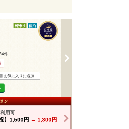
日帰り
宿泊
234件
>
り
お気に入りに追加
る
も利用可
>
祝】
1,500円
→
1,300円