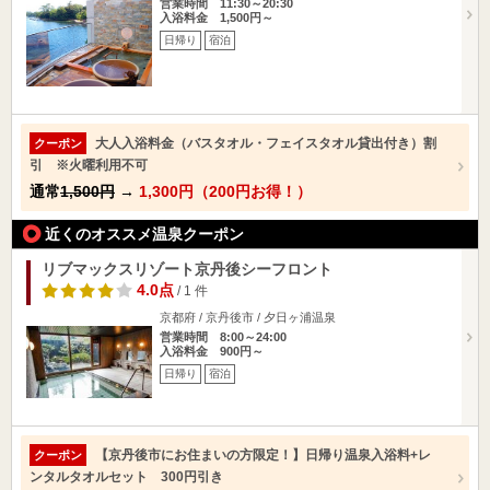
営業時間 11:30～20:30
入浴料金 1,500円～
日帰り
宿泊
大人入浴料金（バスタオル・フェイスタオル貸出付き）割
クーポン
引 ※火曜利用不可
通常
1,500円
→
1,300円（200円お得！）
近くのオススメ温泉クーポン
リブマックスリゾート京丹後シーフロント
4.0点
/ 1 件
京都府 / 京丹後市 / 夕日ヶ浦温泉
営業時間 8:00～24:00
入浴料金 900円～
日帰り
宿泊
【京丹後市にお住まいの方限定！】日帰り温泉入浴料+レ
クーポン
ンタルタオルセット 300円引き