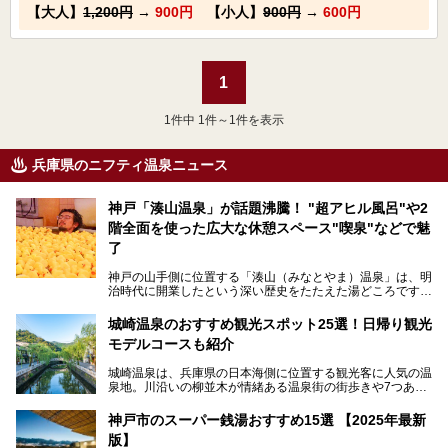
【大人】
1,200円
→
900円
【小人】
900円
→
600円
1
1
件中 1件～1件を表示
兵庫県のニフティ温泉ニュース
神戸「湊山温泉」が話題沸騰！ "超アヒル風呂"や2
階全面を使った広大な休憩スペース"喫泉"などで魅
了
神戸の山手側に位置する「湊山（みなとやま）温泉」は、明
治時代に開業したという深い歴史をたたえた湯どころです。
そんな長寿の温泉が今、話題となっています。理由は湯船い
っぱいに浮かぶアヒルちゃん。さらに、ゆったりくつろげて
城崎温泉のおすすめ観光スポット25選！日帰り観光
コワーキングも可能な休憩スペースも人気に。斬新な企画や
モデルコースも紹介
設備で人々をアッと驚かせる湊山温泉の魅力をリポートしま
す。
城崎温泉は、兵庫県の日本海側に位置する観光客に人気の温
泉地。川沿いの柳並木が情緒ある温泉街の街歩きや7つある
外湯巡り、ロープウェイからの絶景、冬のカニ料理などで知
られています。鉄道の駅から温泉街が近く、歩いて回るのに
神戸市のスーパー銭湯おすすめ15選 【2025年最新
ちょうどよい規模で、日帰りでの訪問にもおすすめです。
版】