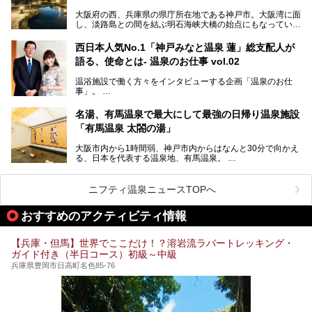
この記事では、城崎温泉と周辺の見どころから厳選した25
大阪府の西、兵庫県の県庁所在地である神戸市。大阪湾に面
の観光スポットをピックアップ。温泉やご当地グルメなどを
し、淡路島との間を結ぶ明石海峡大橋の始点にもなっていま
盛り込んだ日帰り観光モデルコースも紹介しているので、ぜ
す。古くから港町として栄え、異国情緒の残る異人館街や中
ひ参考にしてくださいね！
華街をはじめ、きらびやかに発展したハーバーランドなど、
西日本人気No.1「神戸みなと温泉 蓮」総支配人が
人気観光スポットもめじろ押しです。
語る、使命とは- 温泉のお仕事 vol.02
そして、温泉好きの視点から見ると、神戸市といえば何とい
っても「有馬温泉」。日本三古湯の一角をなす、歴史ある名
温浴施設で働く方々をインタビューする企画「温泉のお仕
湯です。そのお湯をリーズナブルに体験できる健康ランドや
事」。
スーパー銭湯があったら……。今回はそんな希望に沿う施設
第2弾はニフティ温泉年間ランキング2018で全国総合ランキ
も含め、おすすめのスパ銭をピックアップしてご紹介してい
ング西日本1位、2年連続「ベストオブ宿泊賞」に輝いた
きます！
名湯、有馬温泉で最大にして最強の日帰り温泉施設
「神戸みなと温泉 蓮」の魅力に迫りました！
「有馬温泉 太閤の湯」
大阪市内から1時間弱、神戸市内からはなんと30分で向かえ
る、日本を代表する温泉地、有馬温泉。
そのなかでも最大の規模を誇る「有馬温泉 太閤の湯」は、
有名な「金泉」と「銀泉」に加え、人工のの炭酸泉まで楽し
める、ある意味「最強」ともいえる施設です。
ニフティ温泉ニュースTOPへ
今回は自慢のお湯をメインにその魅力の数々を紹介します！
おすすめのアクティビティ情報
【兵庫・但馬】世界でここだけ！？溶岩流ラバートレッキング・
ガイド付き（半日コース）初級～中級
兵庫県豊岡市日高町名色85-76