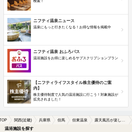
検索！
ニフティ温泉ニュース
温泉にもっと行きたくなる！お得な情報を掲載中
ニフティ温泉 おふろパス
温浴施設をお得に楽しめるサブスクリプションプラン
【ニフティライフスタイル株主優待のご案
内】
株主優待制度で人気の温浴施設に行こう！対象施設が
拡充されました！
TOP
関西(近畿)
兵庫県
但馬
但東温泉
露天風呂が楽しめる但東温泉の温泉、日帰り温泉、スーパー銭湯おすすめ
温浴施設を探す