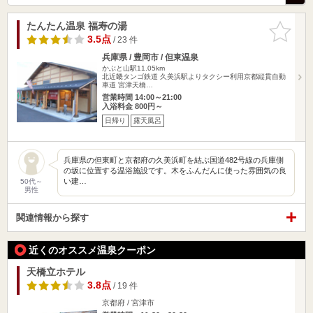
たんたん温泉 福寿の湯
お気に入
りに追加
3.5点
/ 23 件
兵庫県 / 豊岡市 / 但東温泉
かぶと山駅11.05km
北近畿タンゴ鉄道 久美浜駅よりタクシー利用京都縦貫自動
車道 宮津天橋…
営業時間 14:00～21:00
入浴料金 800円～
日帰り
露天風呂
兵庫県の但東町と京都府の久美浜町を結ぶ国道482号線の兵庫側
の坂に位置する温浴施設です。木をふんだんに使った雰囲気の良
い建…
50代～
男性
関連情報から探す
近くのオススメ温泉クーポン
天橋立ホテル
3.8点
/ 19 件
京都府 / 宮津市