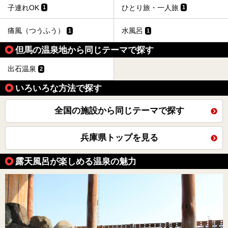
子連れOK
ひとり旅・一人旅
1
1
痛風（つうふう）
水風呂
1
1
但馬の温泉地から同じテーマで探す
出石温泉
2
いろいろな方法で探す
全国の施設から同じテーマで探す
兵庫県トップを見る
露天風呂が楽しめる温泉の魅力