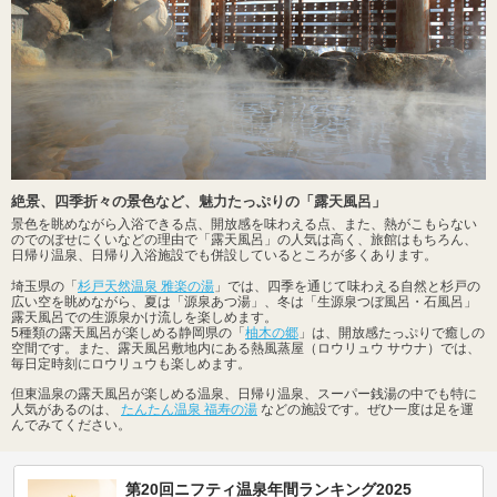
絶景、四季折々の景色など、魅力たっぷりの「露天風呂」
景色を眺めながら入浴できる点、開放感を味わえる点、また、熱がこもらない
のでのぼせにくいなどの理由で「露天風呂」の人気は高く、旅館はもちろん、
日帰り温泉、日帰り入浴施設でも併設しているところが多くあります。
埼玉県の「
杉戸天然温泉 雅楽の湯
」では、四季を通じて味わえる自然と杉戸の
広い空を眺めながら、夏は「源泉あつ湯」、冬は「生源泉つぼ風呂・石風呂」
露天風呂での生源泉かけ流しを楽しめます。
5種類の露天風呂が楽しめる静岡県の「
柚木の郷
」は、開放感たっぷりで癒しの
空間です。また、露天風呂敷地内にある熱風蒸屋（ロウリュウ サウナ）では、
毎日定時刻にロウリュウも楽しめます。
但東温泉の露天風呂が楽しめる温泉、日帰り温泉、スーパー銭湯の中でも特に
人気があるのは、
たんたん温泉 福寿の湯
などの施設です。ぜひ一度は足を運
んでみてください。
第20回ニフティ温泉年間ランキング2025