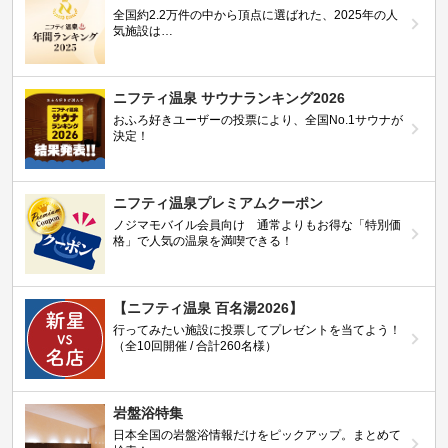
全国約2.2万件の中から頂点に選ばれた、2025年の人
気施設は…
ニフティ温泉 サウナランキング2026
おふろ好きユーザーの投票により、全国No.1サウナが
決定！
ニフティ温泉プレミアムクーポン
ノジマモバイル会員向け 通常よりもお得な「特別価
格」で人気の温泉を満喫できる！
【ニフティ温泉 百名湯2026】
行ってみたい施設に投票してプレゼントを当てよう！
（全10回開催 / 合計260名様）
岩盤浴特集
日本全国の岩盤浴情報だけをピックアップ。まとめて