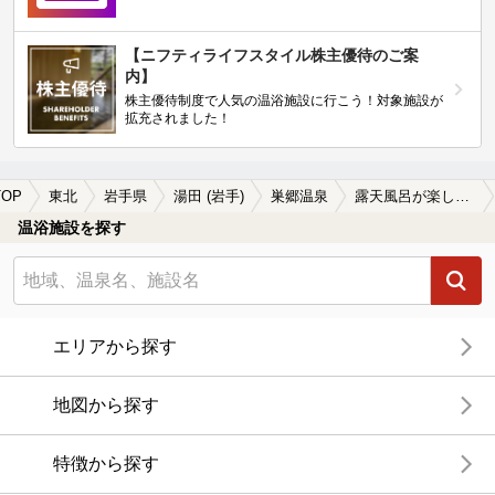
【ニフティライフスタイル株主優待のご案
内】
株主優待制度で人気の温浴施設に行こう！対象施設が
拡充されました！
OP
東北
岩手県
湯田 (岩手)
巣郷温泉
露天風呂が楽しめる巣郷温泉の温泉、日帰り温泉、スーパー銭湯おすすめ
温浴施設を探す
エリアから探す
地図から探す
特徴から探す