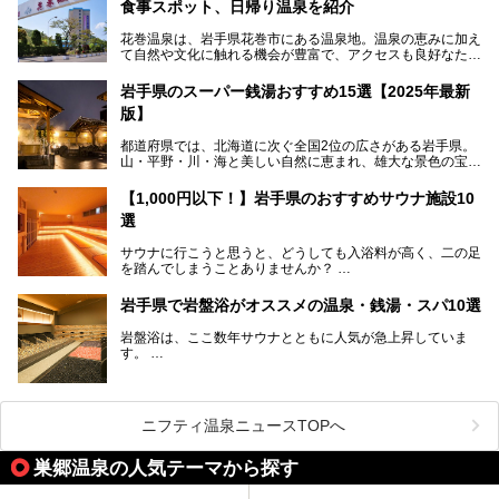
食事スポット、日帰り温泉を紹介
スキーやスノボはもちろんのこと、スキーをしない人でも満
花巻温泉は、岩手県花巻市にある温泉地。温泉の恵みに加え
喫できるパウダースノーの雫石。というわけで、「雫石プリ
て自然や文化に触れる機会が豊富で、アクセスも良好なた
ンスホテル」にお出かけして楽しめるアクティビティや温泉
め、遠くに住んでいる方でも気軽に足を運べます。
をたっぷりレポートしちゃいます。
岩手県のスーパー銭湯おすすめ15選【2025年最新
この記事では、花巻温泉の魅力、おすすめの宿・注目すべき
───
版】
観光スポット・味わい深い食事処・気軽に立ち寄れる日帰り
提供元：株式会社西武・プリンスホテルズワールドワイド
温泉を順に紹介します。
【PR】
都道府県では、北海道に次ぐ全国2位の広さがある岩手県。
この記事は雫石プリンスホテルのPR記事です。
山・平野・川・海と美しい自然に恵まれ、雄大な景色の宝庫
花巻温泉での日常を忘れられる特別な体験を通じて、いつも
と言えます。山の幸・海の幸も豊富で、盛岡冷麺や前沢牛、
と違う思い出深い温泉旅行を満喫しましょう。
三陸の魚介類などの岩手グルメは全国に知られていますね。
【1,000円以下！】岩手県のおすすめサウナ施設10
大自然に囲まれた岩手県には、温泉が多く湧き出していま
選
す。今回は、岩手県でおすすめのスーパー銭湯をご紹介しま
す。
サウナに行こうと思うと、どうしても入浴料が高く、二の足
を踏んでしまうことありませんか？
そこで値段を抑えた格安でお風呂とサウナを満喫できる充実
岩手県で岩盤浴がオススメの温泉・銭湯・スパ10選
の施設を紹介します！
岩盤浴は、ここ数年サウナとともに人気が急上昇していま
サクッと、月何回もサウナを楽しみたい人にとってはピッタ
す。
リの場所ばかりなんですよ。
美容のほか、身体の疲れを取ったり心地よさを感じられたり
など、おすすめできるポイントばかりです。
この記事では岩手県にある1,000円以下のおすすめサウナ施
今回は、岩手県でおすすめの温泉、銭湯、スパにある岩盤浴
設を紹介していきます。
を紹介します！
ニフティ温泉ニュースTOPへ
温度も低めなので、暑いのが苦手な人でも大満足な施設です
よ。
巣郷温泉の人気テーマから探す