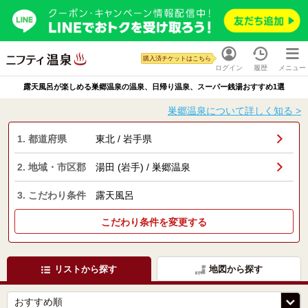
購入済チケットはこちら
ログイン
履歴
メニュー
露天風呂が楽しめる巣郷温泉の温泉、日帰り温泉、スーパー銭湯おすすめ1選
巣郷温泉について詳しく知る >
1. 都道府県
東北 / 岩手県
2. 地域・市区郡
湯田 (岩手) / 巣郷温泉
3. こだわり条件
露天風呂
こだわり条件を変更する
リストから探す
地図から探す