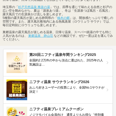
埼玉県の「
杉戸天然温泉 雅楽の湯
」では、四季を通じて味わえる自然と杉戸の
広い空を眺めながら、夏は「源泉あつ湯」、冬は「生源泉つぼ風呂・石風呂」
露天風呂での生源泉かけ流しを楽しめます。
5種類の露天風呂が楽しめる静岡県の「
柚木の郷
」は、開放感たっぷりで癒しの
空間です。また、露天風呂敷地内にある熱風蒸屋（ロウリュウ サウナ）では、
毎日定時刻にロウリュウも楽しめます。
巣郷温泉の露天風呂が楽しめる温泉、日帰り温泉、スーパー銭湯の中でも特に
人気があるのは、
巣郷温泉 静山荘
などの施設です。ぜひ一度は足を運んでみ
てください。
第20回ニフティ温泉年間ランキング2025
全国約2.2万件の中から頂点に選ばれた、2025年の人
気施設は…
ニフティ温泉 サウナランキング2026
おふろ好きユーザーの投票により、全国No.1サウナが
決定！
ニフティ温泉プレミアムクーポン
ノジマモバイル会員向け 通常よりもお得な「特別価