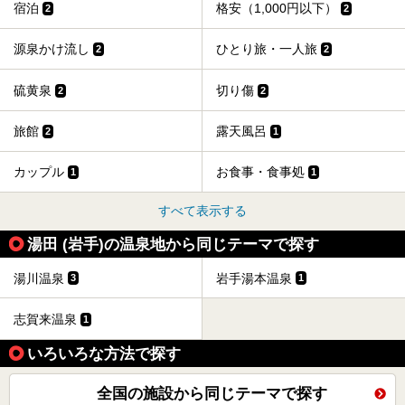
宿泊
格安（1,000円以下）
2
2
源泉かけ流し
ひとり旅・一人旅
2
2
硫黄泉
切り傷
2
2
旅館
露天風呂
2
1
カップル
お食事・食事処
1
1
すべて表示する
湯田 (岩手)の温泉地から同じテーマで探す
湯川温泉
岩手湯本温泉
3
1
志賀来温泉
1
いろいろな方法で探す
全国の施設から同じテーマで探す