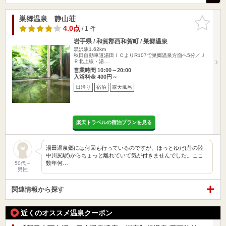
巣郷温泉 静山荘
お気に入
りに追加
4.0点
/ 1 件
岩手県 / 和賀郡西和賀町 / 巣郷温泉
黒沢駅1.62km
秋田自動車道湯田ＩＣよりR107で巣郷温泉方面へ5分／Ｊ
Ｒ北上線・湯…
営業時間 10:00～20:00
入浴料金 400円～
日帰り
宿泊
露天風呂
楽天トラベルの宿泊プランを見る
湯田温泉郷には何回も行っているのですが、ほっとゆだ(昔の陸
中川尻駅)からちょっと離れていて気が付きませんでした。ここ
数年何…
50代～
男性
関連情報から探す
近くのオススメ温泉クーポン