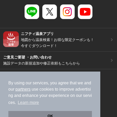
ニフティ温泉アプリ
地図から温泉検索！お得な限定クーポンも！
今すぐダウンロード！
ご意見ご要望 ・お問い合わせ
施設データの新規追加や修正依頼もこちらから
スマートフォン
/
PC
加盟店募集（資料請求）
広告出稿のご案内
By using our services, you agree that we and
our
partners
use cookies to improve advertisi
利用規約
ライフスタイルMEMBERS+規約
ng and enhance your experience on our servi
特定商取引法に基づく表記
ヘルプ
採用情報
ces.
Learn more
運営会社
個人情報保護ポリシー
©NIFTY Lifestyle Co., Ltd.
OK