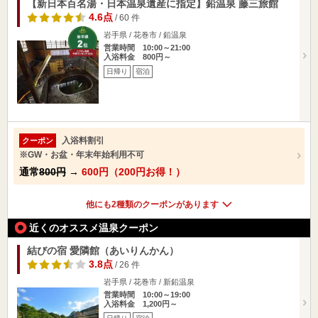
【新日本百名湯・日本温泉遺産に指定】鉛温泉 藤三旅館
4.6点
/ 60 件
岩手県 / 花巻市 / 鉛温泉
営業時間 10:00～21:00
入浴料金 800円～
日帰り
宿泊
入浴料割引
クーポン
※GW・お盆・年末年始利用不可
通常
800円
→
600円（200円お得！）
他にも2種類のクーポンがあります
近くのオススメ温泉クーポン
結びの宿 愛隣館（あいりんかん）
3.8点
/ 26 件
岩手県 / 花巻市 / 新鉛温泉
営業時間 10:00～19:00
入浴料金 1,200円～