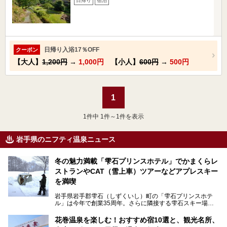
日帰り
宿泊
日帰り入浴17％OFF
クーポン
【大人】
1,200円
→
1,000円
【小人】
600円
→
500円
1
1
件中 1件～1件を表示
岩手県のニフティ温泉ニュース
冬の魅力満載「雫石プリンスホテル」でかまくらレ
ストランやCAT（雪上車）ツアーなどアプレスキー
を満喫
岩手県岩手郡雫石（しずくいし）町の「雫石プリンスホテ
ル」は今年で創業35周年。さらに隣接する雫石スキー場は
創業45周年。この冬はアプレスキー（フランス語で"スキー
の後"）の充実をはかり、テーマをSNOW（雪）＋NOVA
花巻温泉を楽しむ！おすすめ宿10選と、観光名所、
（新星）で「SNØVA（スノーヴァ）」としました！