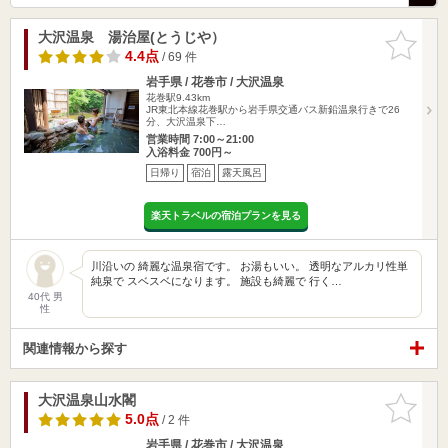
大沢温泉 湯治屋(とうじや）
お気に入
りに追加
4.4点
/ 69 件
岩手県 / 花巻市 / 大沢温泉
花巻駅9.43km
JR東北本線花巻駅から岩手県交通バス新鉛温泉行きで26
分、大沢温泉下…
営業時間 7:00～21:00
入浴料金 700円～
日帰り
宿泊
露天風呂
楽天トラベルの宿泊プランを見る
川沿いの 綺麗な温泉宿です。 お湯もいい。 透明なアルカリ性単
純泉で スベスベになります。 施設も綺麗で 行く…
40代 男
性
関連情報から探す
大沢温泉山水閣
お気に入
りに追加
5.0点
/ 2 件
岩手県 / 花巻市 / 大沢温泉