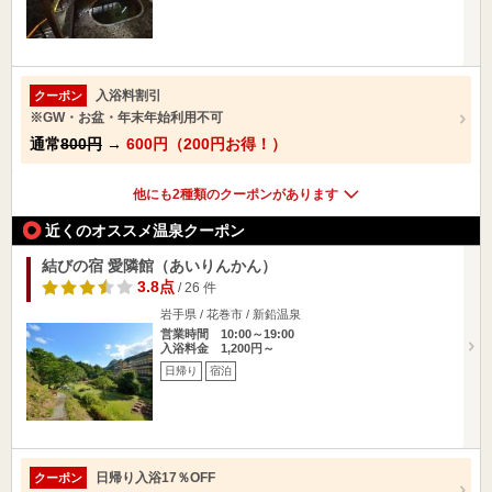
入浴料割引
クーポン
※GW・お盆・年末年始利用不可
通常
800円
→
600円（200円お得！）
他にも2種類のクーポンがあります
近くのオススメ温泉クーポン
結びの宿 愛隣館（あいりんかん）
3.8点
/ 26 件
岩手県 / 花巻市 / 新鉛温泉
営業時間 10:00～19:00
入浴料金 1,200円～
日帰り
宿泊
日帰り入浴17％OFF
クーポン