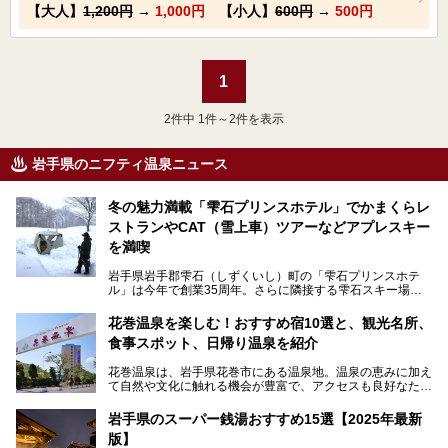
【大人】
1,200円
→
1,000円
【小人】
600円
→
500円
1
2
件中 1件～2件を表示
岩手県のニフティ温泉ニュース
冬の魅力満載「雫石プリンスホテル」でかまくらレ
ストランやCAT（雪上車）ツアーなどアプレスキー
を満喫
岩手県岩手郡雫石（しずくいし）町の「雫石プリンスホテ
ル」は今年で創業35周年。さらに隣接する雫石スキー場は
創業45周年。この冬はアプレスキー（フランス語で"スキー
の後"）の充実をはかり、テーマをSNOW（雪）＋NOVA
花巻温泉を楽しむ！おすすめ宿10選と、観光名所、
（新星）で「SNØVA（スノーヴァ）」としました！
食事スポット、日帰り温泉を紹介
スキーやスノボはもちろんのこと、スキーをしない人でも満
花巻温泉は、岩手県花巻市にある温泉地。温泉の恵みに加え
喫できるパウダースノーの雫石。というわけで、「雫石プリ
て自然や文化に触れる機会が豊富で、アクセスも良好なた
ンスホテル」にお出かけして楽しめるアクティビティや温泉
め、遠くに住んでいる方でも気軽に足を運べます。
をたっぷりレポートしちゃいます。
岩手県のスーパー銭湯おすすめ15選【2025年最新
この記事では、花巻温泉の魅力、おすすめの宿・注目すべき
───
版】
観光スポット・味わい深い食事処・気軽に立ち寄れる日帰り
提供元：株式会社西武・プリンスホテルズワールドワイド