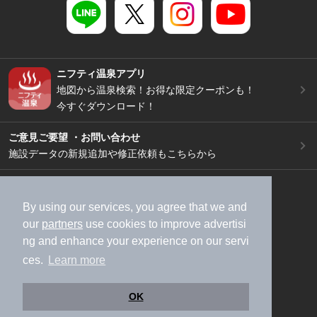
ニフティ温泉アプリ
地図から温泉検索！お得な限定クーポンも！
今すぐダウンロード！
ご意見ご要望 ・お問い合わせ
施設データの新規追加や修正依頼もこちらから
スマートフォン
/
PC
加盟店募集（資料請求）
広告出稿のご案内
By using our services, you agree that we and
our
partners
use cookies to improve advertisi
利用規約
ライフスタイルMEMBERS+規約
ng and enhance your experience on our servi
特定商取引法に基づく表記
ヘルプ
採用情報
ces.
Learn more
運営会社
個人情報保護ポリシー
©NIFTY Lifestyle Co., Ltd.
OK