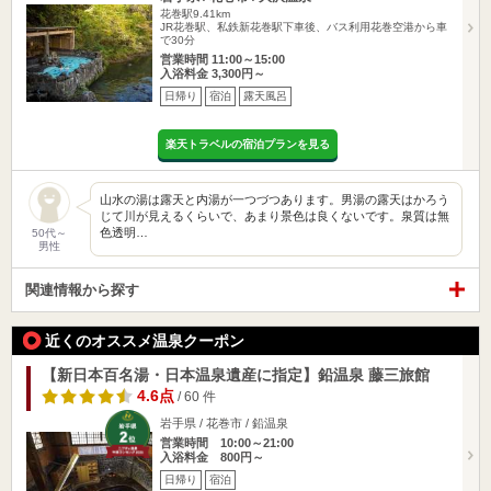
花巻駅9.41km
JR花巻駅、私鉄新花巻駅下車後、バス利用花巻空港から車
で30分
営業時間 11:00～15:00
入浴料金 3,300円～
日帰り
宿泊
露天風呂
楽天トラベルの宿泊プランを見る
山水の湯は露天と内湯が一つづつあります。男湯の露天はかろう
じて川が見えるくらいで、あまり景色は良くないです。泉質は無
色透明…
50代～
男性
関連情報から探す
近くのオススメ温泉クーポン
【新日本百名湯・日本温泉遺産に指定】鉛温泉 藤三旅館
4.6点
/ 60 件
岩手県 / 花巻市 / 鉛温泉
営業時間 10:00～21:00
入浴料金 800円～
日帰り
宿泊