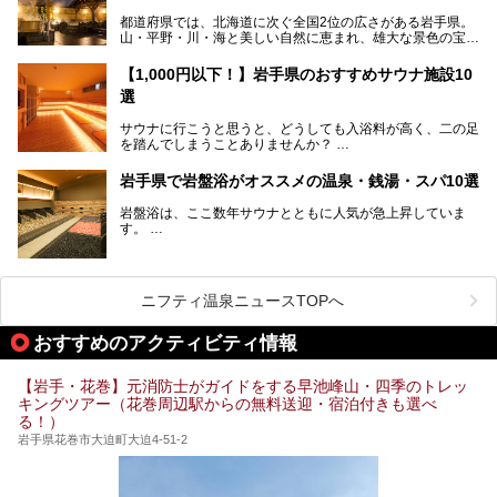
温泉を順に紹介します。
【PR】
都道府県では、北海道に次ぐ全国2位の広さがある岩手県。
この記事は雫石プリンスホテルのPR記事です。
山・平野・川・海と美しい自然に恵まれ、雄大な景色の宝庫
花巻温泉での日常を忘れられる特別な体験を通じて、いつも
と言えます。山の幸・海の幸も豊富で、盛岡冷麺や前沢牛、
と違う思い出深い温泉旅行を満喫しましょう。
三陸の魚介類などの岩手グルメは全国に知られていますね。
【1,000円以下！】岩手県のおすすめサウナ施設10
大自然に囲まれた岩手県には、温泉が多く湧き出していま
選
す。今回は、岩手県でおすすめのスーパー銭湯をご紹介しま
す。
サウナに行こうと思うと、どうしても入浴料が高く、二の足
を踏んでしまうことありませんか？
そこで値段を抑えた格安でお風呂とサウナを満喫できる充実
岩手県で岩盤浴がオススメの温泉・銭湯・スパ10選
の施設を紹介します！
岩盤浴は、ここ数年サウナとともに人気が急上昇していま
サクッと、月何回もサウナを楽しみたい人にとってはピッタ
す。
リの場所ばかりなんですよ。
美容のほか、身体の疲れを取ったり心地よさを感じられたり
など、おすすめできるポイントばかりです。
この記事では岩手県にある1,000円以下のおすすめサウナ施
今回は、岩手県でおすすめの温泉、銭湯、スパにある岩盤浴
設を紹介していきます。
を紹介します！
ニフティ温泉ニュースTOPへ
温度も低めなので、暑いのが苦手な人でも大満足な施設です
よ。
おすすめのアクティビティ情報
【岩手・花巻】元消防士がガイドをする早池峰山・四季のトレッ
キングツアー（花巻周辺駅からの無料送迎・宿泊付きも選べ
る！）
岩手県花巻市大迫町大迫4-51-2