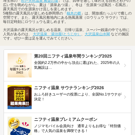
埼玉県の「
杉戸天然温泉 雅楽の湯
」では、四季を通じて味わえる自然と杉戸の
広い空を眺めながら、夏は「源泉あつ湯」、冬は「生源泉つぼ風呂・石風呂」
露天風呂での生源泉かけ流しを楽しめます。
5種類の露天風呂が楽しめる静岡県の「
柚木の郷
」は、開放感たっぷりで癒しの
空間です。また、露天風呂敷地内にある熱風蒸屋（ロウリュウ サウナ）では、
毎日定時刻にロウリュウも楽しめます。
大沢温泉の露天風呂が楽しめる温泉、日帰り温泉、スーパー銭湯の中でも特に
人気があるのは、
大沢温泉 湯治屋(とうじや）
、
大沢温泉山水閣
などの施設
です。ぜひ一度は足を運んでみてください。
第20回ニフティ温泉年間ランキング2025
全国約2.2万件の中から頂点に選ばれた、2025年の人
気施設は…
ニフティ温泉 サウナランキング2026
おふろ好きユーザーの投票により、全国No.1サウナが
決定！
ニフティ温泉プレミアムクーポン
ノジマモバイル会員向け 通常よりもお得な「特別価
格」で人気の温泉を満喫できる！