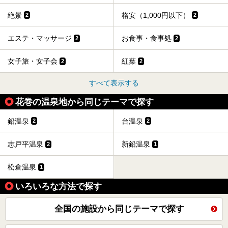
絶景
格安（1,000円以下）
2
2
エステ・マッサージ
お食事・食事処
2
2
女子旅・女子会
紅葉
2
2
すべて表示する
花巻の温泉地から同じテーマで探す
鉛温泉
台温泉
2
2
志戸平温泉
新鉛温泉
2
1
松倉温泉
1
いろいろな方法で探す
全国の施設から同じテーマで探す