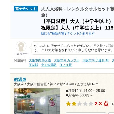
大人入浴料＋レンタルタオルセット割引（
電子チケット
金）
【平日限定】大人（中学生以上
祝限定】大人（中学生以上）
11
他にも2種類の電子チケットがあります
久しぶりに行かせてもらったが他のところと比べては
う。 コロナ対策もされていて申し分ないと思います
～10代 男性
関連情報
大阪市内 冷え性
大阪市内 カップル
大阪市内 子連れOK
平林駅
北加賀屋駅
住ノ江駅
錦温泉
大阪府 / 大阪市住吉区 /
神ノ木駅2.93km
/
あびこ駅667m
■営業時間 14:00～25:00
■入浴料 600円～
2.3 点
/ 