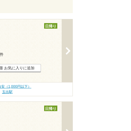
日帰り
>
9件
お気に入りに追加
安（1,000円以下）
玉出駅
日帰り