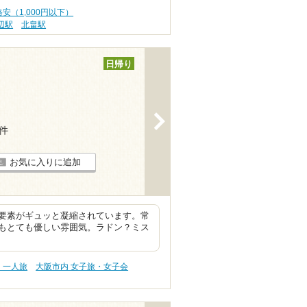
安（1,000円以下）
辺駅
北畠駅
日帰り
>
8件
お気に入りに追加
要素がギュッと凝縮されています。常
もとても優しい雰囲気。ラドン？ミス
・一人旅
大阪市内 女子旅・女子会