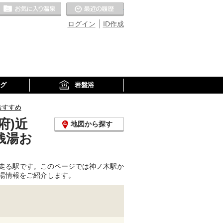
お気に入りの温泉
最近の履歴
ログイン
ID作成
グ
岩盤浴
おすすめ
府)近
地図から探す
銭湯お
走る駅です。このページでは神ノ木駅か
湯情報をご紹介します。