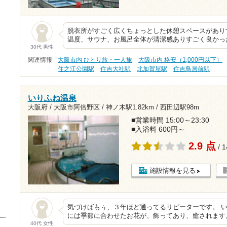
脱衣所がすごく広くちょっとした休憩スペースがあり
温度、サウナ、お風呂全体が清潔感ありすごく良かっ
30代 男性
関連情報
大阪市内 ひとり旅・一人旅
大阪市内 格安（1,000円以下）
住之江公園駅
住吉大社駅
北加賀屋駅
住吉鳥居前駅
いりふね温泉
大阪府 / 大阪市阿倍野区 /
神ノ木駅1.82km
/
西田辺駅98m
■営業時間 15:00～23:30
■入浴料 600円～
2.9 点
/ 
施設情報を見る
気づけばもぅ、３年ほど通ってるリピーターです。 
には季節に合わせたお花が、飾ってあり、癒されます
40代 女性