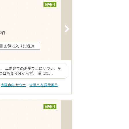
日帰り
>
10件
お気に入りに追加
。 二階建ての浴場で上にサウナ、そ
こはあまり分からず。 湯は塩…
大阪市内 サウナ
大阪市内 露天風呂
日帰り