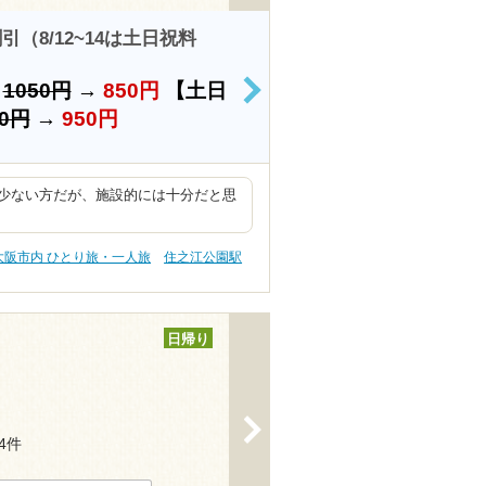
8/12~14は土日祝料
）
1050円
→
850円
【土日
>
50円
→
950円
少ない方だが、施設的には十分だと思
。
大阪市内 ひとり旅・一人旅
住之江公園駅
日帰り
>
14件