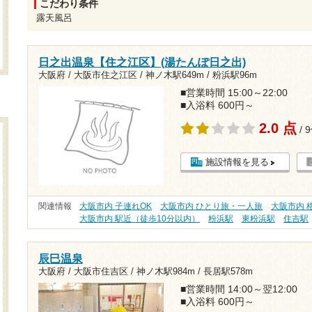
こだわり条件
露天風呂
日之出温泉【住之江区】(湯たんぽ日之出)
大阪府 / 大阪市住之江区 /
神ノ木駅649m
/
粉浜駅96m
■営業時間 15:00～22:00
■入浴料 600円～
2.0 点
/ 
施設情報を見る
関連情報
大阪市内 子連れOK
大阪市内 ひとり旅・一人旅
大阪市内 格
大阪市内 駅近（徒歩10分以内）
粉浜駅
東粉浜駅
住吉駅
辰巳温泉
大阪府 / 大阪市住吉区 /
神ノ木駅984m
/
長居駅578m
■営業時間 14:00～翌12:00
■入浴料 600円～