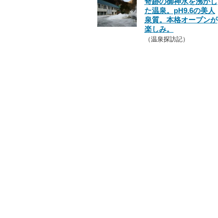
奇跡の御神水を沸かし
た温泉。pH9.6の美人
泉質。本格オープンが
楽しみ。
（温泉探訪記）