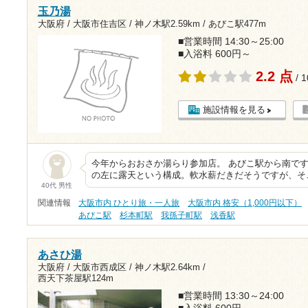
玉乃湯
大阪府 / 大阪市住吉区 /
神ノ木駅2.59km
/
あびこ駅477m
■営業時間 14:30～25:00
■入浴料 600円～
2.2 点
/ 
施設情報を見る
今年からおおさか湯らり参加店。 あびこ駅から南です
の左に露天という構成。軟水薪だきだそうですが、そ
40代 男性
関連情報
大阪市内 ひとり旅・一人旅
大阪市内 格安（1,000円以下）
あびこ駅
杉本町駅
我孫子町駅
浅香駅
あさひ湯
大阪府 / 大阪市西成区 /
神ノ木駅2.64km
/
西天下茶屋駅124m
■営業時間 13:30～24:00
■入浴料 600円～