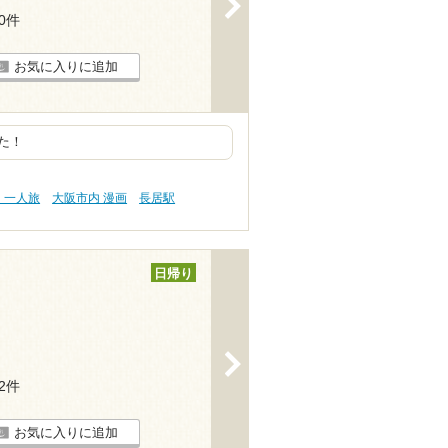
>
20件
お気に入りに追加
た！
・一人旅
大阪市内 漫画
長居駅
日帰り
>
12件
お気に入りに追加