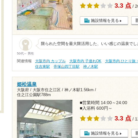
3.3 点
/ 
施設情報を見る
限られた空間を最大限活用した、いい感じの温泉でし
50代～ 男性
関連情報
大阪市内 カップル
大阪市内 子連れOK
大阪市内 ひとり旅
住吉東駅
帝塚山四丁目駅
神ノ木駅
姫松温泉
大阪府 / 大阪市住之江区 /
神ノ木駅1.56km
/
住之江公園駅788m
■営業時間 14:00～24:00
■入浴料 600円～
3.3 点
/ 
施設情報を見る