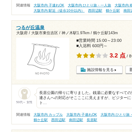
関連情報
大阪市内 子連れOK
大阪市内 ひとり旅・一人旅
大阪市内 格
大阪市内 駅近（徒歩10分以内）
西田辺駅
鶴ケ丘駅
南田
つるが丘温泉
大阪府 / 大阪市東住吉区 /
神ノ木駅1.97km
/
鶴ケ丘駅143m
■営業時間 15:00～23:00
■入浴料 600円～
3.2 点
/ 
施設情報を見る
長居公園の帰りに寄りました。銭湯に必要なすべての
連さんへの対応がそこここに見えますが、ビジターに
50代～ 女性
ト…
関連情報
大阪市内 カップル
大阪市内 子連れOK
大阪市内 ひとり旅
鶴ケ丘駅
西田辺駅
南田辺駅
長居駅