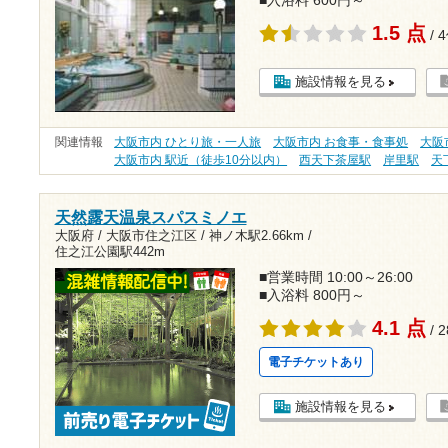
1.5 点
/ 
施設情報を見る
関連情報
大阪市内 ひとり旅・一人旅
大阪市内 お食事・食事処
大阪
大阪市内 駅近（徒歩10分以内）
西天下茶屋駅
岸里駅
天
天然露天温泉スパスミノエ
大阪府 / 大阪市住之江区 /
神ノ木駅2.66km
/
住之江公園駅442m
■営業時間 10:00～26:00
■入浴料 800円～
4.1 点
/ 
電子チケットあり
施設情報を見る