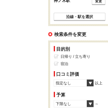
神ノ木駅
変更
沿線・駅を選択
検索条件を変更
目的別
日帰り / 立ち寄り
宿泊
口コミ評価
指定なし
以上
予算
下限なし
～