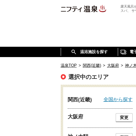
露天風呂
スパ、 
温浴施設を探す
電
温泉TOP
>
関西(近畿)
>
大阪府
>
神ノ
選択中のエリア
全国から探す
関西(近畿)
大阪府
変更