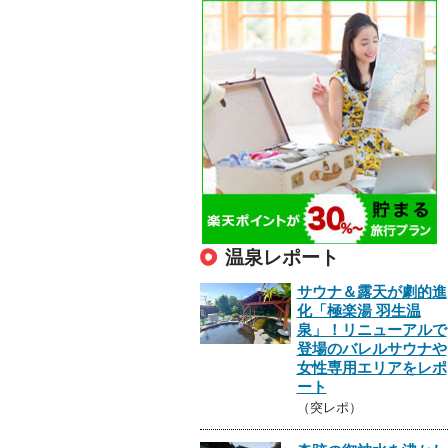
温泉レポート
サウナ＆露天が劇的進
化「極楽湯 羽生温
泉」！リニューアルで
登場のバレルサウナや
女性専用エリアをレポ
ート
（突レポ）