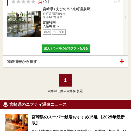
りに追加
-点
/ 0 件
宮崎県 / えびの市 / 京町温泉郷
京町温泉駅593m
国道447号経由
営業時間
入浴料金 ～
宿泊
カップル
楽天トラベルの宿泊プランを見る
関連情報から探す
1
4
件中 1件～4件を表示
宮崎県のニフティ温泉ニュース
宮崎県のスーパー銭湯おすすめ15選 【2025年最新
版】