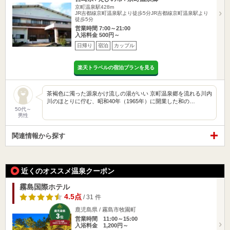
京町温泉駅428m
JR吉都線京町温泉駅より徒歩5分JR吉都線京町温泉駅より
徒歩5分
営業時間 7:00～21:00
入浴料金 500円～
日帰り
宿泊
カップル
楽天トラベルの宿泊プランを見る
茶褐色に濁った源泉かけ流しの湯がいい 京町温泉郷を流れる川内
川のほとりに佇む、昭和40年（1965年）に開業した和の…
50代～
男性
関連情報から探す
近くのオススメ温泉クーポン
霧島国際ホテル
4.5点
/ 31 件
鹿児島県 / 霧島市牧園町
営業時間 11:00～15:00
入浴料金 1,200円～