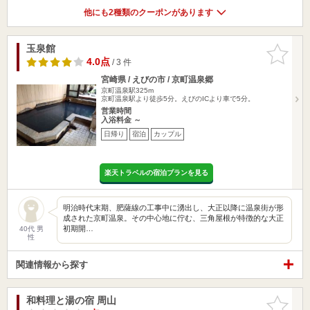
他にも2種類のクーポンがあります
玉泉館
お気に入
りに追加
4.0点
/ 3 件
宮崎県 / えびの市 / 京町温泉郷
京町温泉駅325m
京町温泉駅より徒歩5分。えびのICより車で5分。
営業時間
入浴料金 ～
日帰り
宿泊
カップル
楽天トラベルの宿泊プランを見る
明治時代末期、肥薩線の工事中に湧出し、大正以降に温泉街が形
成された京町温泉。その中心地に佇む、三角屋根が特徴的な大正
初期開…
40代 男
性
関連情報から探す
和料理と湯の宿 周山
お気に入