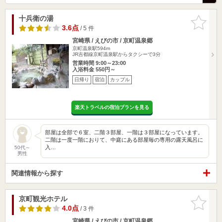
十兵衛の湯
お気に入
りに追加
3.6点
/ 5 件
宮崎県 / えびの市 / 京町温泉郷
京町温泉駅594m
JR吉都線京町温泉駅からタクシーで3分
営業時間 9:00～23:00
入浴料金 550円～
日帰り
宿泊
カップル
楽天トラベルの宿泊プランを見る
部屋は全部で６室、二階３部屋、一階は３部屋になっています。
二階は一度一階におりて、中庭にある部屋毎の専用の露天風呂に
入…
50代～
男性
関連情報から探す
京町観光ホテル
お気に入
りに追加
4.0点
/ 3 件
宮崎県 / えびの市 / 京町温泉郷