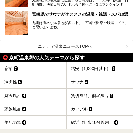
九州地方の南東部に位置する宮崎県は、年間の平均気温、日
照時間、快晴日数のいずれも全国ベスト3にランクインする
「日本のひなた」。九州一の降水量により豊かに育った緑と
青空が彩る、鮮やかな自然の景観が魅力です。断崖と滝が神
宮崎県でサウナがオススメの温泉・銭湯・スパ10選
秘的な高千穂峡や、「鬼の洗濯板」と呼ばれる岩に囲まれた
青島、霧島連山を望むえびの高原、青い空と海が続く日南海
九州は有名な温泉地が多い中、「宮崎で温泉や銭湯って？」
岸など、自然を満喫できる見どころは県内全域に広がってい
と思いますよね。
ます。
宮崎県のスーパー銭湯にも、周囲の自然と一体となって楽し
そんな宮崎県内でも、サウナが楽しめる温泉や銭湯、スパは
める施設が数多くあります。ここでは、宮崎県で特に人気の
あるんです。
スーパー銭湯をご紹介します。
ニフティ温泉ニュースTOPへ
宮崎など都市の中心部から、離れた所にある温泉旅館などに
あるサウナまで紹介します。
京町温泉郷の人気テーマから探す
ぜひ参考にして、宮崎でのサウナライフを楽しみましょう！
宿泊
格安（1,000円以下）
7
6
冷え性
サウナ
6
4
露天風呂
貸切風呂、個室風呂
4
4
家族風呂
カップル
4
4
美肌の湯
駅近（徒歩10分以内）
4
4