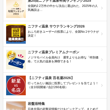
第20回ニフティ温泉年間ランキング2025
全国約2.2万件の中から頂点に選ばれた、2025年の人
気施設は…
ニフティ温泉 サウナランキング2026
おふろ好きユーザーの投票により、全国No.1サウナが
決定！
ニフティ温泉プレミアムクーポン
ノジマモバイル会員向け 通常よりもお得な「特別価
格」で人気の温泉を満喫できる！
【ニフティ温泉 百名湯2026】
行ってみたい施設に投票してプレゼントを当てよう！
（全10回開催 / 合計260名様）
岩盤浴特集
日本全国の岩盤浴情報だけをピックアップ。まとめて