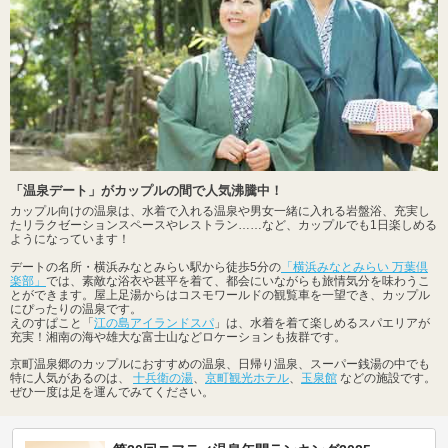
「温泉デート」がカップルの間で人気沸騰中！
カップル向けの温泉は、水着で入れる温泉や男女一緒に入れる岩盤浴、充実し
たリラクゼーションスペースやレストラン……など、カップルでも1日楽しめる
ようになっています！
デートの名所・横浜みなとみらい駅から徒歩5分の
「横浜みなとみらい 万葉倶
楽部」
では、素敵な浴衣や甚平を着て、都会にいながらも旅情気分を味わうこ
とができます。屋上足湯からはコスモワールドの観覧車を一望でき、カップル
にぴったりの温泉です。
えのすぱこと「
江の島アイランドスパ
」は、水着を着て楽しめるスパエリアが
充実！湘南の海や雄大な富士山などロケーションも抜群です。
京町温泉郷のカップルにおすすめの温泉、日帰り温泉、スーパー銭湯の中でも
特に人気があるのは、
十兵衛の湯
、
京町観光ホテル
、
玉泉館
などの施設です。
ぜひ一度は足を運んでみてください。