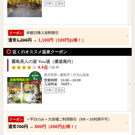
日帰り
宿泊
本館日帰入浴料割引
クーポン
通常
1,200円
→
1,100円（100円お得！）
近くのオススメ温泉クーポン
霧島美人の湯 You湯（優湯庵内）
4.4点
/ 39 件
鹿児島県 / 霧島市 / 日当山温泉
営業時間 10:00～24:00
入浴料金 700円～
日帰り
宿泊
＜平日のみ＞大浴場ご利用割引（8/8～16利用不可）
クーポン
通常
700円
→
500円（200円お得！）