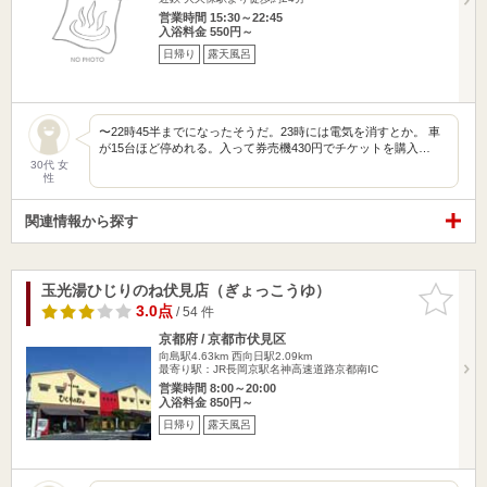
営業時間 15:30～22:45
入浴料金 550円～
日帰り
露天風呂
〜22時45半までになったそうだ。23時には電気を消すとか。 車
が15台ほど停めれる。入って券売機430円でチケットを購入…
30代 女
性
関連情報から探す
玉光湯ひじりのね伏見店（ぎょっこうゆ）
お気に入
りに追加
3.0点
/ 54 件
京都府 / 京都市伏見区
向島駅4.63km
西向日駅2.09km
最寄り駅：JR長岡京駅名神高速道路京都南IC
営業時間 8:00～20:00
入浴料金 850円～
日帰り
露天風呂