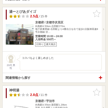
湯ーとぴあダイゴ
お気に入
りに追加
2.5点
/ 15 件
京都府 / 京都市伏見区
向島駅4.50km
石田駅270m
地下鉄東西線 石田駅より4番出口を出て徒歩1分阪神高速8
号京都線 伏…
営業時間 10:00～24:00
入浴料金 550円～
日帰り
露天風呂
コスパもよく楽しめました
20代 男
性
関連情報から探す
神明湯
お気に入
りに追加
2.8点
/ 11 件
京都府 / 宇治市
向島駅4.55km
新田駅1.29km
近鉄 大久保駅より徒歩約24分