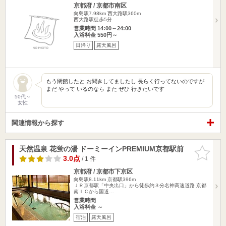
京都府 / 京都市南区
向島駅7.98km
西大路駅360m
西大路駅徒歩5分
営業時間 14:00～24:00
入浴料金 550円～
日帰り
露天風呂
もう閉館したと お聞きしてましたし 長らく行ってないのですが
まだ やって いるのなら また ぜひ 行きたいです
50代～
女性
関連情報から探す
天然温泉 花蛍の湯 ドーミーインPREMIUM京都駅前
お気に入
りに追加
3.0点
/ 1 件
京都府 / 京都市下京区
向島駅8.11km
京都駅396m
ＪＲ京都駅「中央出口」から徒歩約３分名神高速道路 京都
南ＩＣから国道…
営業時間
入浴料金 ～
宿泊
露天風呂