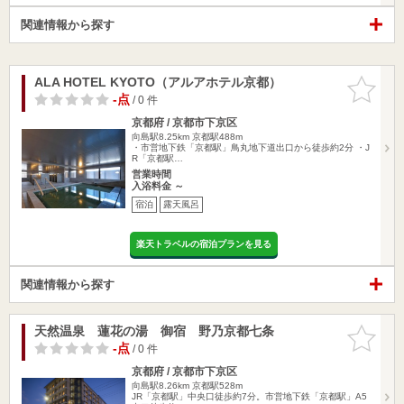
関連情報から探す
ALA HOTEL KYOTO（アルアホテル京都）
お気に入
りに追加
-点
/ 0 件
京都府 / 京都市下京区
向島駅8.25km
京都駅488m
・市営地下鉄「京都駅」鳥丸地下道出口から徒歩約2分 ・J
R「京都駅…
営業時間
入浴料金 ～
宿泊
露天風呂
楽天トラベルの宿泊プランを見る
関連情報から探す
天然温泉 蓮花の湯 御宿 野乃京都七条
お気に入
りに追加
-点
/ 0 件
京都府 / 京都市下京区
向島駅8.26km
京都駅528m
JR「京都駅」中央口徒歩約7分。市営地下鉄「京都駅」A5