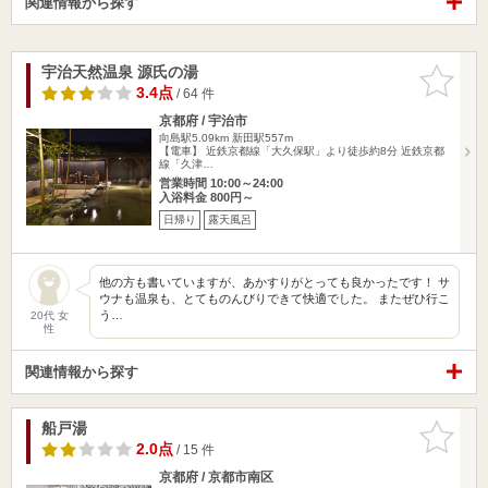
関連情報から探す
宇治天然温泉 源氏の湯
お気に入
りに追加
3.4点
/ 64 件
京都府 / 宇治市
向島駅5.09km
新田駅557m
【電車】 近鉄京都線「大久保駅」より徒歩約8分 近鉄京都
線「久津…
営業時間 10:00～24:00
入浴料金 800円～
日帰り
露天風呂
他の方も書いていますが、あかすりがとっても良かったです！ サ
ウナも温泉も、とてものんびりできて快適でした。 またぜひ行こ
う…
20代 女
性
関連情報から探す
船戸湯
お気に入
りに追加
2.0点
/ 15 件
京都府 / 京都市南区