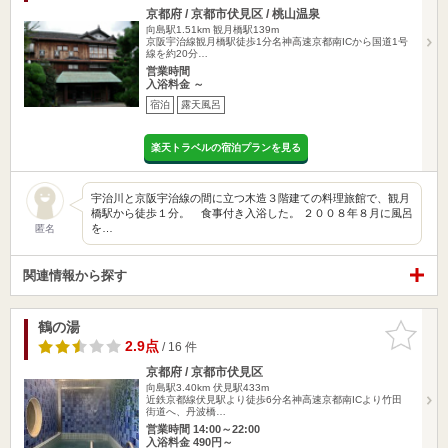
京都府 / 京都市伏見区 / 桃山温泉
向島駅1.51km
観月橋駅139m
京阪宇治線観月橋駅徒歩1分名神高速京都南ICから国道1号
線を約20分…
営業時間
入浴料金 ～
宿泊
露天風呂
楽天トラベルの宿泊プランを見る
宇治川と京阪宇治線の間に立つ木造３階建ての料理旅館で、観月
橋駅から徒歩１分。 食事付き入浴した。 ２００８年８月に風呂
を…
匿名
関連情報から探す
鶴の湯
お気に入
りに追加
2.9点
/ 16 件
京都府 / 京都市伏見区
向島駅3.40km
伏見駅433m
近鉄京都線伏見駅より徒歩6分名神高速京都南ICより竹田
街道へ、丹波橋…
営業時間 14:00～22:00
入浴料金 490円～