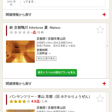
ってます…
30代 男
性
関連情報から探す
鈴 京都鴨川 hitotose 夏 -Natsu-
お気に入
りに追加
-点
/ 0 件
京都府 / 京都市東山区
向島駅9.23km
清水五条駅254m
国道1号経由、清水五条駅より徒歩
営業時間
入浴料金 ～
宿泊
露天風呂
楽天トラベルの宿泊プランを見る
関連情報から探す
バンヤンツリー・東山 京都（旧 ホテルりょうぜん）
お気に入
りに追加
4.0点
/ 1 件
京都府 / 京都市東山区
向島駅9.35km
祇園四条駅1.21km