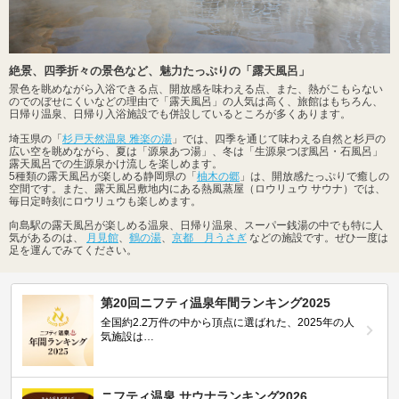
絶景、四季折々の景色など、魅力たっぷりの「露天風呂」
景色を眺めながら入浴できる点、開放感を味わえる点、また、熱がこもらない
のでのぼせにくいなどの理由で「露天風呂」の人気は高く、旅館はもちろん、
日帰り温泉、日帰り入浴施設でも併設しているところが多くあります。
埼玉県の「
杉戸天然温泉 雅楽の湯
」では、四季を通じて味わえる自然と杉戸の
広い空を眺めながら、夏は「源泉あつ湯」、冬は「生源泉つぼ風呂・石風呂」
露天風呂での生源泉かけ流しを楽しめます。
5種類の露天風呂が楽しめる静岡県の「
柚木の郷
」は、開放感たっぷりで癒しの
空間です。また、露天風呂敷地内にある熱風蒸屋（ロウリュウ サウナ）では、
毎日定時刻にロウリュウも楽しめます。
向島駅の露天風呂が楽しめる温泉、日帰り温泉、スーパー銭湯の中でも特に人
気があるのは、
月見館
、
鶴の湯
、
京都 月うさぎ
などの施設です。ぜひ一度は
足を運んでみてください。
第20回ニフティ温泉年間ランキング2025
全国約2.2万件の中から頂点に選ばれた、2025年の人
気施設は…
ニフティ温泉 サウナランキング2026