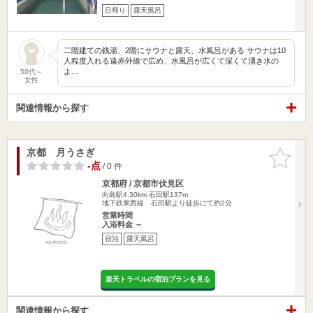
日帰り
露天風呂
二階建ての銭湯、2階にサウナと露天、水風呂がある サウナは10
人程度入れる遠赤外線で広め、水風呂が広くて深くて湧き水の
よ…
50代～
女性
関連情報から探す
京都 月うさぎ
お気に入
りに追加
-点
/ 0 件
京都府 / 京都市伏見区
向島駅4.30km
石田駅137m
地下鉄東西線 石田駅より徒歩にて約2分
営業時間
入浴料金 ～
宿泊
露天風呂
楽天トラベルの宿泊プランを見る
関連情報から探す