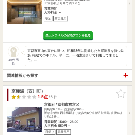
JR京都駅より車で約２０分
営業時間
入浴料金 ～
宿泊
露天風呂
楽天トラベルの宿泊プランを見る
京都市東山の高台に建つ、昭和35年に開業した自家源泉を持つ鉄
筋3階建てのホテル。平日に、一泊素泊まりで利用して来まし
た。…
40代 男
性
関連情報から探す
京極湯（西川町）
お気に入
りに追加
1.5点
/ 6 件
京都府 / 京都市右京区
向島駅9.47km
西京極駅390m
阪急京都線 西京極駅より徒歩約6分京都丹波道路 沓掛ICよ
り約11分…
営業時間 15:00～23:00
入浴料金 550円～
日帰り
露天風呂