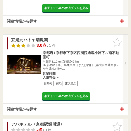
楽天トラベルの宿泊プランを見る
関連情報から探す
京湯元ハトヤ瑞鳳閣
お気に入
りに追加
3.0点
/ 1 件
京都府 / 京都市下京区西洞院通塩小路下ル南不動
堂町
向島駅8.12km
京都駅454m
JR京都駅下車、烏丸中央口または西口（南北自由通路側）
から徒歩約5分…
営業時間
入浴料金 ～
日帰り
宿泊
露天風呂
楽天トラベルの宿泊プランを見る
関連情報から探す
アパホテル〈京都駅堀川通〉
お気に入
りに追加
-点
/ 0 件