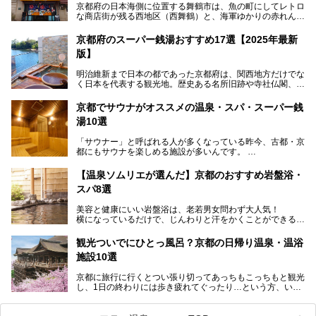
京都府の日本海側に位置する舞鶴市は、魚の町にしてレトロ
な商店街が残る西地区（西舞鶴）と、海軍ゆかりの赤れんが
パークや海上自衛隊施設のある東地区（東舞鶴）に分けられ
ます。今回案内するのは西地区に今も残る2軒の銭湯「日の
京都府のスーパー銭湯おすすめ17選【2025年最新
出湯」と「若の湯」。いずれも国の登録有形文化財に指定さ
版】
れた歴史ある建物でありながら、今も現役のお風呂屋さんで
す。
明治維新まで日本の都であった京都府は、関西地方だけでな
く日本を代表する観光地。歴史ある名所旧跡や寺社仏閣、そ
漁師町や商店街で働く人々を支えてきたこの2軒の銭湯とと
して古都ならではの文化が魅力です。
もに、立ち寄りたい舞鶴の観光スポットや温浴施設を紹介し
ます。
京都でサウナがオススメの温泉・スパ・スーパー銭
今回は、そんな京都府で2025年現在おすすめのスーパー銭
湯10選
湯を紹介します。
───
有名な観光名所のすぐ近くにある日帰り入浴施設から、山間
提供元：京都府舞鶴市【PR】
「サウナー」と呼ばれる人が多くなっている昨今、古都・京
部でレジャー気分を満喫できる温泉施設まで、好みのスーパ
この記事は京都府舞鶴市のPR記事です。
都にもサウナを楽しめる施設が多いんです。
ー銭湯を探してみてくださいね。
自分の好きなサウナを探すのもいいですが、さまざまなサウ
【温泉ソムリエが選んだ】京都のおすすめ岩盤浴・
ナを体感してみたいですよね。
スパ8選
今回は京都府の中心や郊外、温泉地にある施設など、サウナ
美容と健康にいい岩盤浴は、老若男女問わず大人気！
のある温浴施設を紹介します。
横になっているだけで、じんわりと汗をかくことができるの
で、簡単にデトックスができますよ♪
ぜひ参考にして、京都府の方や、観光に出かけた時などにサ
ウナを楽しみましょう！
観光ついでにひとっ風呂？京都の日帰り温泉・温浴
地元の方はもちろん、旅先としても人気の京都。
施設10選
観光のついでに岩盤浴のある温泉に浸かってリフレッシュす
るのも良さそうですね！
京都に旅行に行くとつい張り切ってあっちもこっちもと観光
し、1日の終わりには歩き疲れてぐったり…という方、いま
今回は京都にある岩盤浴のある施設をピックアップしてご紹
せんか？（私です）
介します！
そんな疲れた身体には温泉です！京都には、市内にも郊外に