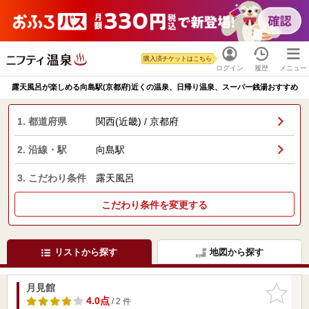
購入済チケットはこちら
ログイン
履歴
メニュー
露天風呂が楽しめる向島駅(京都府)近くの温泉、日帰り温泉、スーパー銭湯おすすめ
1. 都道府県
関西(近畿) / 京都府
2. 沿線・駅
向島駅
3. こだわり条件
露天風呂
こだわり条件を変更する
リストから探す
地図から探す
月見館
お気に入
りに追加
4.0点
/ 2 件