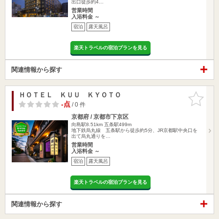
出口徒歩約4…
営業時間
入浴料金 ～
宿泊
露天風呂
楽天トラベルの宿泊プランを見る
関連情報から探す
ＨＯＴＥＬ ＫＵＵ ＫＹＯＴＯ
お気に入
りに追加
-点
/ 0 件
京都府 / 京都市下京区
向島駅8.51km
五条駅499m
地下鉄烏丸線 五条駅から徒歩約5分、JR京都駅中央口を
出て烏丸通りを…
営業時間
入浴料金 ～
宿泊
露天風呂
楽天トラベルの宿泊プランを見る
関連情報から探す