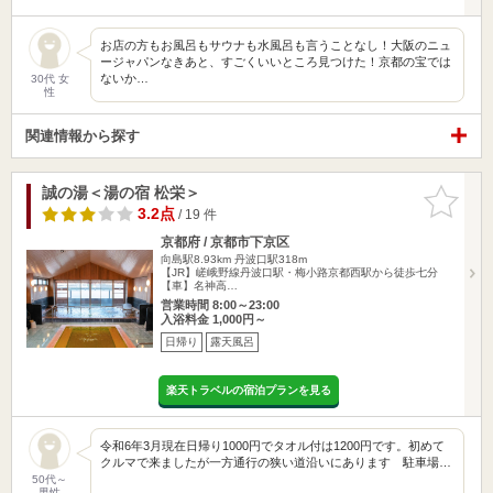
お店の方もお風呂もサウナも水風呂も言うことなし！大阪のニュ
ージャパンなきあと、すごくいいところ見つけた！京都の宝では
ないか…
30代 女
性
関連情報から探す
誠の湯＜湯の宿 松栄＞
お気に入
りに追加
3.2点
/ 19 件
京都府 / 京都市下京区
向島駅8.93km
丹波口駅318m
【JR】嵯峨野線丹波口駅・梅小路京都西駅から徒歩七分
【車】名神高…
営業時間 8:00～23:00
入浴料金 1,000円～
日帰り
露天風呂
楽天トラベルの宿泊プランを見る
令和6年3月現在日帰り1000円でタオル付は1200円です。初めて
クルマで来ましたが一方通行の狭い道沿いにあります 駐車場…
50代～
男性