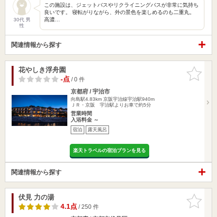
この施設は、ジェットバスやリクライニングバスが非常に気持ち
良いです。 寝転がりながら、外の景色を楽しめるのも二重丸。
高濃…
30代 男
性
関連情報から探す
花やしき浮舟園
お気に入
りに追加
-点
/ 0 件
京都府 / 宇治市
向島駅4.83km
京阪宇治線宇治駅940m
ＪＲ・京阪 宇治駅よりお車で約5分
営業時間
入浴料金 ～
宿泊
露天風呂
楽天トラベルの宿泊プランを見る
関連情報から探す
伏見 力の湯
お気に入
りに追加
4.1点
/ 250 件