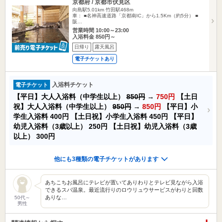
京都府 / 京都市伏見区
向島駅5.01km
竹田駅468m
車： ■名神高速道路「京都南IC」から1.5Km（約5分） ■
阪…
営業時間 10:00～23:00
入浴料金 850円～
日帰り
露天風呂
電子チケットあり
入浴料チケット
電子チケット
【平日】大人入浴料（中学生以上）
850円
→
750円
【土日
祝】大人入浴料（中学生以上）
950円
→
850円
【平日】小
学生入浴料
400円
【土日祝】小学生入浴料
450円
【平日】
幼児入浴料（3歳以上）
250円
【土日祝】幼児入浴料（3歳
以上）
300円
他にも3種類の電子チケットがあります
あちこちお風呂にテレビが置いてありわりとテレビ見ながら入浴
できるスパ温泉。最近流行りのロウリュウサービスがわりと回数
ありな…
50代～
男性