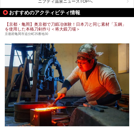
も素晴らしい温泉がたくさんあります。そこで、日帰り利用
ニフティ温泉ニュースTOPへ
できるおすすめの温泉・温浴施設をまとめてみました。
おすすめのアクティビティ情報
【京都・亀岡】奥京都で刀鍛冶体験！日本刀と同じ素材「玉鋼」
を使用した本格刀剣作り＜将大鍛刀場＞
京都府亀岡市追分町25番地30