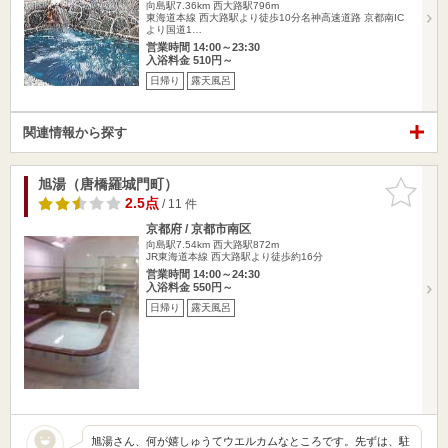
向島駅7.36km
西大路駅796m
東海道本線 西大路駅より徒歩10分名神高速道路 京都南IC
より国道1…
営業時間 14:00～23:30
入浴料金 510円～
日帰り
露天風呂
関連情報から探す
旭湯（唐橋羅城門町）
お気に入
りに追加
2.5点
/ 11 件
京都府 / 京都市南区
向島駅7.54km
西大路駅872m
JR東海道本線 西大路駅より徒歩約16分
営業時間 14:00～24:30
入浴料金 550円～
日帰り
露天風呂
旭湯さん、何が嬉しゅうてウエルカムなところです。先ずは、駐