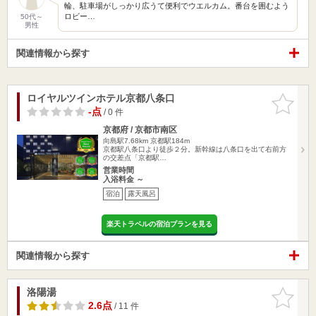
輪、駐車場がしっかり広うて便利でウエルカム。番台を囲むよう
ロビー…
50代～
男性
関連情報から探す
ロイヤルツインホテル京都八条口
お気に入
りに追加
-点
/ 0 件
京都府 / 京都市南区
向島駅7.68km
京都駅184m
京都駅八条口より徒歩２分。新幹線は八条口を出て右前方
の交差点「京都駅…
営業時間
入浴料金 ～
宿泊
露天風呂
楽天トラベルの宿泊プランを見る
関連情報から探す
洛陽湯
お気に入
りに追加
2.6点
/ 11 件