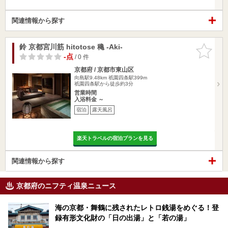
関連情報から探す
鈴 京都宮川筋 hitotose 穐 -Aki-
お気に入
りに追加
-点
/ 0 件
京都府 / 京都市東山区
向島駅9.48km
祇園四条駅399m
祇園四条駅から徒歩約3分
営業時間
入浴料金 ～
宿泊
露天風呂
楽天トラベルの宿泊プランを見る
関連情報から探す
京都府のニフティ温泉ニュース
海の京都・舞鶴に残されたレトロ銭湯をめぐる！登
録有形文化財の「日の出湯」と「若の湯」