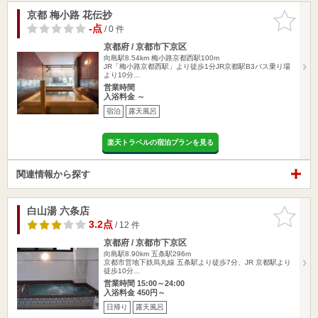
京都 梅小路 花伝抄
お気に入
りに追加
-点
/ 0 件
京都府 / 京都市下京区
向島駅8.54km
梅小路京都西駅100m
JR「梅小路京都西駅」より徒歩1分JR京都駅B3バス乗り場
より10分…
営業時間
入浴料金 ～
宿泊
露天風呂
楽天トラベルの宿泊プランを見る
関連情報から探す
白山湯 六条店
お気に入
りに追加
3.2点
/ 12 件
京都府 / 京都市下京区
向島駅8.90km
五条駅296m
京都市営地下鉄烏丸線 五条駅より徒歩7分、JR 京都駅より
徒歩10分…
営業時間 15:00～24:00
入浴料金 450円～
日帰り
露天風呂