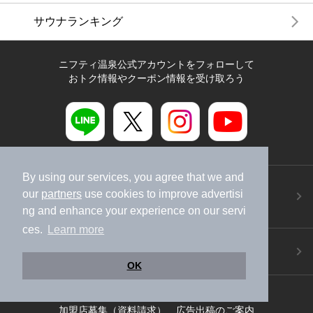
サウナランキング
ニフティ温泉公式アカウントをフォローして
おトク情報やクーポン情報を受け取ろう
By using our services, you agree that we and
ニフティ温泉アプリ
our
partners
use cookies to improve advertisi
地図から温泉検索！お得な限定クーポンも！
ng and enhance your experience on our servi
今すぐダウンロード！
ces.
Learn more
ご意見ご要望 ・お問い合わせ
施設データの新規追加や修正依頼もこちらから
OK
スマートフォン
/
PC
加盟店募集（資料請求）
広告出稿のご案内