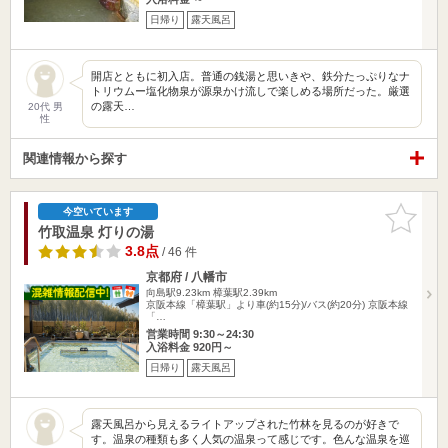
日帰り
露天風呂
開店とともに初入店。普通の銭湯と思いきや、鉄分たっぷりなナ
トリウムー塩化物泉が源泉かけ流しで楽しめる場所だった。厳選
の露天…
20代 男
性
関連情報から探す
お気に入
今空いています
りに追加
竹取温泉 灯りの湯
3.8点
/ 46 件
京都府 / 八幡市
向島駅9.23km
樟葉駅2.39km
京阪本線「樟葉駅」より車(約15分)/バス(約20分) 京阪本線
「…
営業時間 9:30～24:30
入浴料金 920円～
日帰り
露天風呂
露天風呂から見えるライトアップされた竹林を見るのが好きで
す。温泉の種類も多く人気の温泉って感じです。色んな温泉を巡