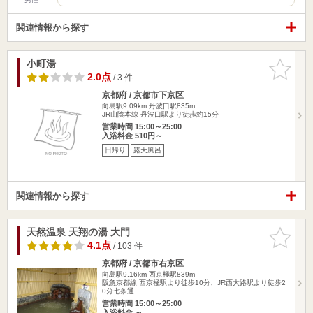
関連情報から探す
小町湯
お気に入
りに追加
2.0点
/ 3 件
京都府 / 京都市下京区
向島駅9.09km
丹波口駅835m
JR山陰本線 丹波口駅より徒歩約15分
営業時間 15:00～25:00
入浴料金 510円～
日帰り
露天風呂
関連情報から探す
天然温泉 天翔の湯 大門
お気に入
りに追加
4.1点
/ 103 件
京都府 / 京都市右京区
向島駅9.16km
西京極駅839m
阪急京都線 西京極駅より徒歩10分、JR西大路駅より徒歩2
0分七条通…
営業時間 15:00～25:00
入浴料金 ～