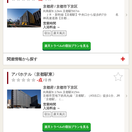
京都府 / 京都市下京区
向島駅8.12km
京都駅567m
ＪＲ・新幹線【京都駅】中央口から徒歩約7分 名
神高速道路【京都…
営業時間
入浴料金 ～
宿泊
露天風呂
楽天トラベルの宿泊プランを見る
関連情報から探す
アパホテル〈京都駅東〉
お気に入
りに追加
-点
/ 0 件
京都府 / 京都市下京区
向島駅8.17km
京都駅415m
京都市営地下鉄烏丸線「京都駅」（A5出口）徒歩1分、JR
「京都駅」（…
営業時間
入浴料金 ～
宿泊
露天風呂
楽天トラベルの宿泊プランを見る