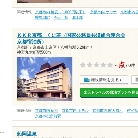
関連情報
京都市内 格安（1,000円以下）
京都市内 サウナ
京都市内 
鞍馬口駅
今出川駅
北山駅
ＫＫＲ京都 くに荘（国家公務員共済組合連合会
京都宿泊所）
京都府 / 京都市上京区 /
八幡前駅5.29km
/
神宮丸太町駅500m
- 点
/ 0件
施設情報を見る
楽天トラベルの宿泊プランを見
関連情報
京都市内 宿泊
京都市内 ホテル
京都市内 露天風呂
神宮丸
京都市役所前駅
船岡温泉