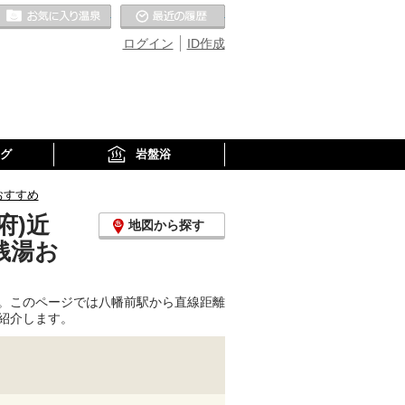
お気に入りの温泉
最近の履歴
ログイン
ID作成
グ
岩盤浴
おすすめ
府)近
地図から探す
銭湯お
。このページでは八幡前駅から直線距離
紹介します。