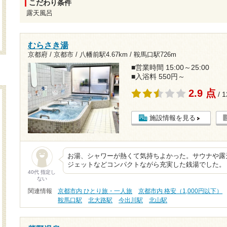
こだわり条件
露天風呂
むらさき湯
京都府 / 京都市 /
八幡前駅4.67km
/
鞍馬口駅726m
■営業時間 15:00～25:00
■入浴料 550円～
2.9 点
/ 
施設情報を見る
お湯、シャワーが熱くて気持ちよかった。サウナや露
ジェットなどコンパクトながら充実した銭湯でした。
40代 指定し
ない
関連情報
京都市内 ひとり旅・一人旅
京都市内 格安（1,000円以下）
鞍馬口駅
北大路駅
今出川駅
北山駅