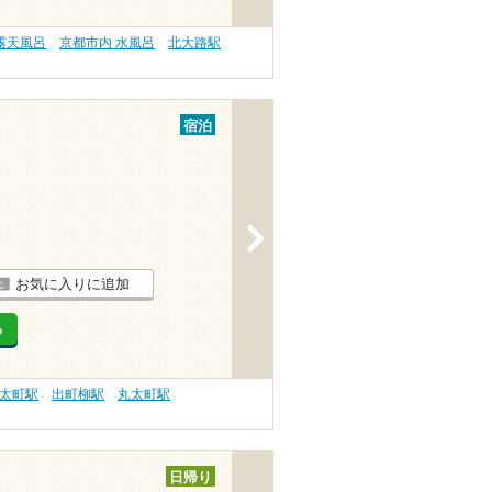
露天風呂
京都市内 水風呂
北大路駅
宿泊
>
お気に入りに追加
る
太町駅
出町柳駅
丸太町駅
日帰り