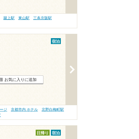
蹴上駅
東山駅
三条京阪駅
宿泊
>
お気に入りに追加
サージ
京都市内 ホテル
北野白梅町駅
駅
日帰り
宿泊