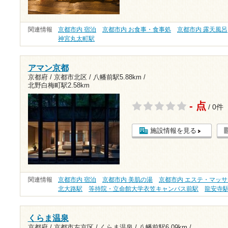
関連情報
京都市内 宿泊
京都市内 お食事・食事処
京都市内 露天風呂
神宮丸太町駅
アマン京都
京都府 / 京都市北区 /
八幡前駅5.88km
/
北野白梅町駅2.58km
- 点
/ 0件
施設情報を見る
関連情報
京都市内 宿泊
京都市内 美肌の湯
京都市内 エステ・マッ
北大路駅
等持院・立命館大学衣笠キャンパス前駅
龍安寺
くらま温泉
京都府 / 京都市左京区 / くらま温泉 /
八幡前駅6.09km
/