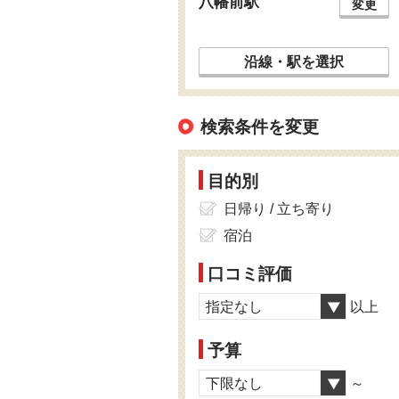
八幡前駅
変更
沿線・駅を選択
検索条件を変更
目的別
日帰り / 立ち寄り
宿泊
口コミ評価
指定なし
以上
予算
下限なし
～