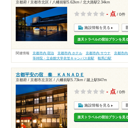
京都府 / 京都市北区 /
八幡前駅5.62km
/
北大路駅2.34km
- 点
/ 0件
施設情報を見る
楽天トラベルの宿泊プランを見
関連情報
京都市内 宿泊
京都市内 ホテル
京都市内 サウナ
京都市内
等持院・立命館大学衣笠キャンパス前駅
鞍馬口駅
古都平安の宿 奏 ＫＡＮＡＤＥ
京都府 / 京都市左京区 /
八幡前駅5.73km
/
蹴上駅847m
- 点
/ 0件
施設情報を見る
楽天トラベルの宿泊プランを見