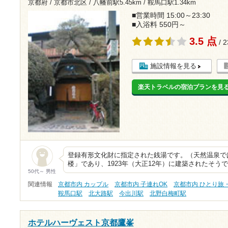
京都府 / 京都市北区 /
八幡前駅5.45km
/
鞍馬口駅1.34km
■営業時間 15:00～23:30
■入浴料 550円～
3.5 点
/ 
施設情報を見る
楽天トラベルの宿泊プランを見
登録有形文化財に指定された銭湯です。（天然温泉で
楼」であり、1923年（大正12年）に建築されたそうで
50代～ 男性
関連情報
京都市内 カップル
京都市内 子連れOK
京都市内 ひとり旅
鞍馬口駅
北大路駅
今出川駅
北野白梅町駅
ホテルハーヴェスト京都鷹峯