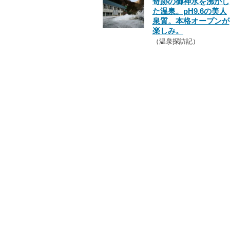
奇跡の御神水を沸かし
た温泉。pH9.6の美人
泉質。本格オープンが
楽しみ。
（温泉探訪記）