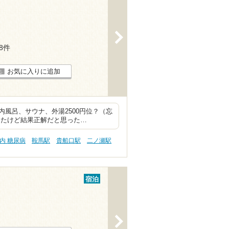
>
48件
お気に入りに追加
風呂、サウナ、外湯2500円位？（忘
択したけど結果正解だと思った…
内 糖尿病
鞍馬駅
貴船口駅
二ノ瀬駅
宿泊
>