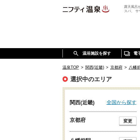
露天風呂
スパ、 
温浴施設を探す
電
温泉TOP
>
関西(近畿)
>
京都府
>
八幡
選択中のエリア
全国から探す
関西(近畿)
京都府
変更