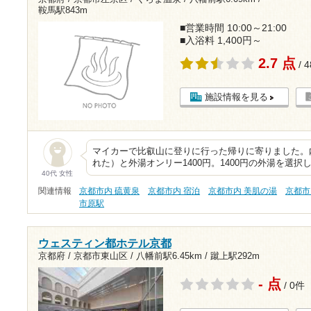
鞍馬駅843m
■営業時間 10:00～21:00
■入浴料 1,400円～
2.7 点
/ 
施設情報を見る
マイカーで比叡山に登りに行った帰りに寄りました。内
れた）と外湯オンリー1400円。1400円の外湯を選
40代 女性
関連情報
京都市内 硫黄泉
京都市内 宿泊
京都市内 美肌の湯
京都市
市原駅
ウェスティン都ホテル京都
京都府 / 京都市東山区 /
八幡前駅6.45km
/
蹴上駅292m
- 点
/ 0件