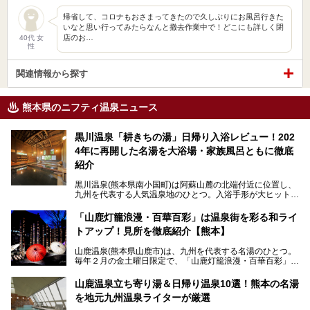
帰省して、コロナもおさまってきたので久しぶりにお風呂行きた
いなと思い行ってみたらなんと撤去作業中で！どこにも詳しく閉
店のお…
40代 女
性
関連情報から探す
熊本県のニフティ温泉ニュース
黒川温泉「耕きちの湯」日帰り入浴レビュー！202
4年に再開した名湯を大浴場・家族風呂ともに徹底
紹介
黒川温泉(熊本県南小国町)は阿蘇山麓の北端付近に位置し、
九州を代表する人気温泉地のひとつ。入浴手形が大ヒット
し、各宿の趣の異なる露天風呂をめぐることで知られていま
す。
「山鹿灯籠浪漫・百華百彩」は温泉街を彩る和ライ
トアップ！見所を徹底紹介【熊本】
中でも「耕きち(こうきち)の湯」は露天風呂を持たないもの
の、風情ある内湯を楽しめる日帰り温泉施設。自然災害によ
山鹿温泉(熊本県山鹿市)は、九州を代表する名湯のひとつ。
り一度廃業しましたが、2024年10月に営業再開。数多くの
毎年２月の金土曜日限定で、「山鹿灯籠浪漫・百華百彩」
温泉ファンに注目される名湯です。
（やまがとうろうろまん・ひゃっかひゃくさい）が開催され
ます。和傘や竹、ろうそくなどを用いて、和情緒たっぷりの
山鹿温泉立ち寄り湯＆日帰り温泉10選！熊本の名湯
ライトアップが無料で楽しめます。
を地元九州温泉ライターが厳選
今回は再開した耕きちの湯を訪問し、全浴室(男女別大浴
2025年は、2月7～8日・14～15日・21～22日・28～3月1