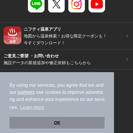
ニフティ温泉アプリ
地図から温泉検索！お得な限定クーポンも！
今すぐダウンロード！
ご意見ご要望 ・お問い合わせ
施設データの新規追加や修正依頼もこちらから
スマートフォン
/
PC
加盟店募集（資料請求）
広告出稿のご案内
By using our services, you agree that we and
our
partners
use cookies to improve advertisi
利用規約
ライフスタイルMEMBERS+規約
ng and enhance your experience on our servi
特定商取引法に基づく表記
ヘルプ
採用情報
ces.
Learn more
運営会社
個人情報保護ポリシー
©NIFTY Lifestyle Co., Ltd.
OK