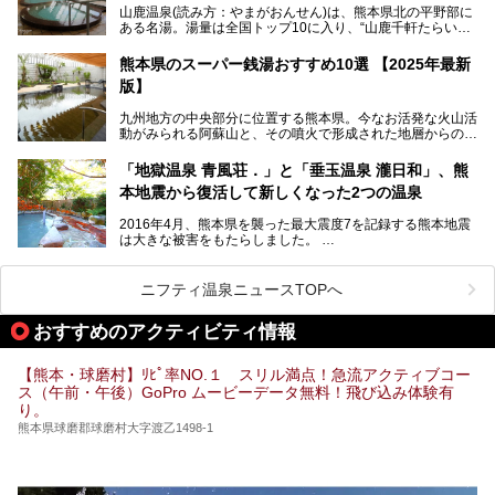
場・家族風呂)を徹底紹介します！
山鹿温泉(読み方：やまがおんせん)は、熊本県北の平野部に
日、の合計8日間開催。今回は地元九州在住の筆者が、その
ある名湯。湯量は全国トップ10に入り、“山鹿千軒たらいな
見所を徹底紹介。併せて、その他イベントや立ち寄り湯も併
し”と唄われる程。また、“乙女の柔肌”とも称される柔らかな
せてご紹介します。
泉質であり、お湯の良さにも定評があります。
熊本県のスーパー銭湯おすすめ10選 【2025年最新
版】
今回は地元九州の温泉ライターの私が実際に入浴した中か
ら、山鹿温泉の旅館やホテルの立ち寄り湯・日帰り入浴施
九州地方の中央部分に位置する熊本県。今なお活発な火山活
設・家族風呂の3パターンに分類し、合計10施設を厳選して
動がみられる阿蘇山と、その噴火で形成された地層からの湧
ご紹介。ぜひ、湯めぐりの参考にして下さいね！
水が多くあることから「火の国」「水の国」とも呼ばれま
す。
「地獄温泉 青風荘．」と「垂玉温泉 瀧日和」、熊
そんな熊本県は、県内の至るところから温泉が湧いている温
本地震から復活して新しくなった2つの温泉
泉県でもあります。山鹿温泉、玉名温泉、黒川温泉、人吉温
泉など有名な温泉地だけでなく、市街地にも天然温泉が湧き
2016年4月、熊本県を襲った最大震度7を記録する熊本地震
出すスーパー銭湯が豊富です。なかでも注目のスーパー銭湯
は大きな被害をもたらしました。
をピックアップしました。
阿蘇山麓の南阿蘇村の「地獄温泉 清風荘」、そして「清風
荘」から400mほど離れた「垂玉（たるたま）温泉 山口旅
ニフティ温泉ニュースTOPへ
館」の2軒は、この地震による土砂崩れなどのために、一時
期は孤立状態に。もしかしたらこの時のニュースで、「地獄
おすすめのアクティビティ情報
温泉」と「垂玉温泉」の名前を知った人もいるかもしれませ
ん。
【熊本・球磨村】ﾘﾋﾟ率NO.１ スリル満点！急流アクティブコー
この2軒は今どうなっているのでしょうか。実は現在は「地
ス（午前・午後）GoPro ムービーデータ無料！飛び込み体験有
獄温泉 青風荘．」「垂玉温泉 瀧日和」として営業を再開し
り。
ています。2021年に現地を訪問してきましたのでレポート
します。
熊本県球磨郡球磨村大字渡乙1498-1