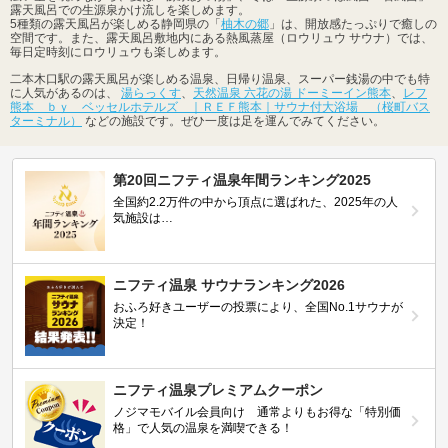
露天風呂での生源泉かけ流しを楽しめます。
5種類の露天風呂が楽しめる静岡県の「
柚木の郷
」は、開放感たっぷりで癒しの
空間です。また、露天風呂敷地内にある熱風蒸屋（ロウリュウ サウナ）では、
毎日定時刻にロウリュウも楽しめます。
二本木口駅の露天風呂が楽しめる温泉、日帰り温泉、スーパー銭湯の中でも特
に人気があるのは、
湯らっくす
、
天然温泉 六花の湯 ドーミーイン熊本
、
レフ
熊本 ｂｙ ベッセルホテルズ ｜ＲＥＦ熊本｜サウナ付大浴場 （桜町バス
ターミナル）
などの施設です。ぜひ一度は足を運んでみてください。
第20回ニフティ温泉年間ランキング2025
全国約2.2万件の中から頂点に選ばれた、2025年の人
気施設は…
ニフティ温泉 サウナランキング2026
おふろ好きユーザーの投票により、全国No.1サウナが
決定！
ニフティ温泉プレミアムクーポン
ノジマモバイル会員向け 通常よりもお得な「特別価
格」で人気の温泉を満喫できる！