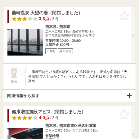
藤崎温泉 天望の湯（閉館しました）
お気に入
りに追加
3.3点
/ 3 件
熊本県 / 熊本市
二本木口駅3.33km
藤崎宮前駅43m
熊本電鉄藤崎線藤崎宮前駅からすぐ
営業時間 10:00～26:00
入浴料金 600円～
日帰り
露天風呂
藤崎宮前という駅の駅ビルにある銭湯です。正式な名前は「天
使湯閣(てんしゅかく？)」らしいです。入浴料は６００円で少し
高め…
匿名
関連情報から探す
健康増進施設アピス（閉館しました）
お気に入
りに追加
4.0点
/ 2 件
熊本県 / 熊本市東区画図町重富
二本木口駅5.26km
八丁馬場駅3.08km
営業時間