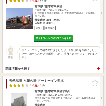
3.8点
/ 19 件
熊本県 / 熊本市中央区
二本木口駅1.24km
平成駅421m
JR熊本駅より車で10分、JR豊肥本線平成駅より徒歩3分、
熊本交通…
営業時間 0:00～24:00
入浴料金 900円～
日帰り
露天風呂
楽天トラベルの宿泊プランを見る
リニューアルして初めて行きましたが、２階は白を基調にしたリ
ゾートホテルみたいで綺麗でした。 温泉も気持ちよく、そのあと
マッ…
匿名
関連情報から探す
天然温泉 六花の湯 ドーミーイン熊本
お気に入
りに追加
3.6点
/ 5 件
熊本県 / 熊本市中央区辛島町
二本木口駅1.87km
西辛島町駅82m
熊本市電2号線 辛島町駅より徒歩2分、またはJR熊本駅よ
りタクシー利…
営業時間