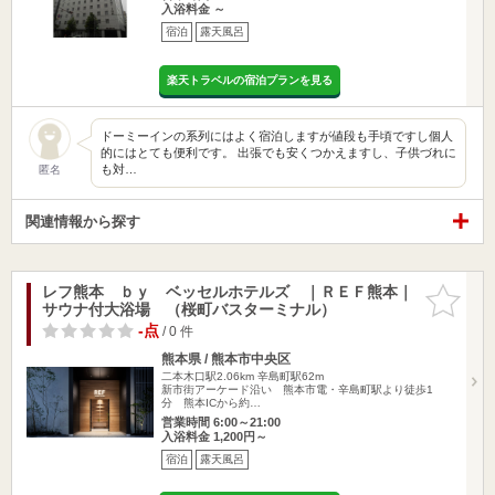
入浴料金 ～
宿泊
露天風呂
楽天トラベルの宿泊プランを見る
ドーミーインの系列にはよく宿泊しますが値段も手頃ですし個人
的にはとても便利です。 出張でも安くつかえますし、子供づれに
も対…
匿名
関連情報から探す
レフ熊本 ｂｙ ベッセルホテルズ ｜ＲＥＦ熊本｜
お気に入
サウナ付大浴場 （桜町バスターミナル）
りに追加
-点
/ 0 件
熊本県 / 熊本市中央区
二本木口駅2.06km
辛島町駅62m
新市街アーケード沿い 熊本市電・辛島町駅より徒歩1
分 熊本ICから約…
営業時間 6:00～21:00
入浴料金 1,200円～
宿泊
露天風呂