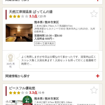
天然江津湖温泉 ばってんの湯
お気に入
りに追加
3.1点
/ 10 件
熊本県 / 熊本市東区
二本木口駅4.75km
八丁馬場駅973m
JR熊本駅からタクシーで30分 熊本市内より約15分、九州
自動車道…
営業時間 10:30～翌8:00
入浴料金 600円～
日帰り
露天風呂
よく利用しますが今日は土曜なのて多かったです、浴室内は広く
ストレス無く入浴出来ます！入浴セットを持って行くと低価格で
利用で…
30代 男
性
関連情報から探す
ピースフル優祐悠
お気に入
りに追加
3.3点
/ 6 件
熊本県 / 熊本市東区
二本木口駅7.67km
竜田口駅1.18km