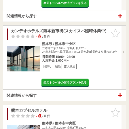
楽天トラベルの宿泊プランを見る
関連情報から探す
カンデオホテルズ熊本新市街(スカイスパ臨時休業中)
お気に入
りに追加
-点
/ 0 件
熊本県 / 熊本市中央区
二本木口駅2.09km
辛島町駅127m
JR熊本駅から路面電車で約15分辛島町電停より徒歩約3分
営業時間 15:00～24:00
入浴料金 1,000円～
日帰り
宿泊
露天風呂
楽天トラベルの宿泊プランを見る
関連情報から探す
熊本カプセルホテル
お気に入
りに追加
-点
/ 0 件
熊本県 / 熊本市中央区
二本木口駅2.22km
辛島町駅381m