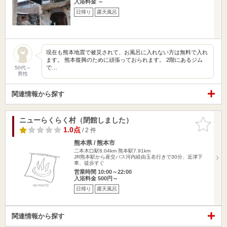
入浴料金 ～
日帰り
露天風呂
現在も熊本地震で被災されて、お風呂に入れない方は無料で入れ
ます。 熊本復興のために頑張っておられます。 2階にあるジム
で…
50代～
男性
関連情報から探す
ニューらくらく村（閉館しました）
お気に入
りに追加
1.0点
/ 2 件
熊本県 / 熊本市
二本木口駅8.04km
熊本駅7.91km
JR熊本駅から産交バス河内経由玉名行きで30分、近津下
車、徒歩すぐ
営業時間 10:00～22:00
入浴料金 500円～
日帰り
露天風呂
関連情報から探す