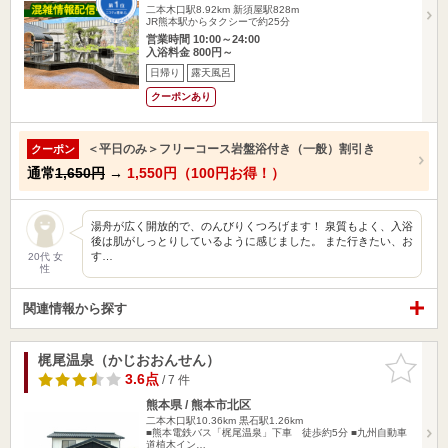
二本木口駅8.92km
新須屋駅828m
JR熊本駅からタクシーで約25分
営業時間 10:00～24:00
入浴料金 800円～
日帰り
露天風呂
クーポンあり
＜平日のみ＞フリーコース岩盤浴付き（一般）割引き
クーポン
通常
1,650円
→
1,550円（100円お得！）
湯舟が広く開放的で、のんびりくつろげます！ 泉質もよく、入浴
後は肌がしっとりしているように感じました。 また行きたい、お
す…
20代 女
性
関連情報から探す
梶尾温泉（かじおおんせん）
お気に入
りに追加
3.6点
/ 7 件
熊本県 / 熊本市北区
二本木口駅10.36km
黒石駅1.26km
■熊本電鉄バス「梶尾温泉」下車 徒歩約5分 ■九州自動車
道植木イン…