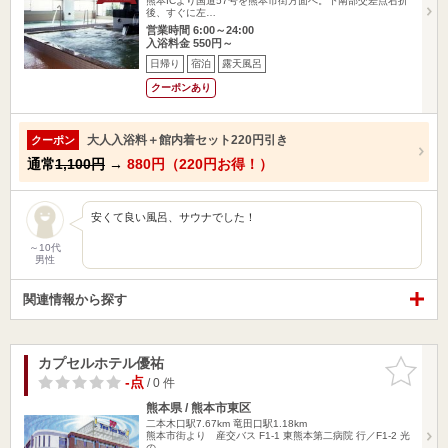
熊本ICより国道57号を熊本市街方面へ。下南部交差点右折
後、すぐに左…
営業時間 6:00～24:00
入浴料金 550円～
日帰り
宿泊
露天風呂
クーポンあり
大人入浴料＋館内着セット220円引き
クーポン
通常
1,100円
→
880円（220円お得！）
安くて良い風呂、サウナでした！
～10代
男性
関連情報から探す
カプセルホテル優祐
お気に入
りに追加
-点
/ 0 件
熊本県 / 熊本市東区
二本木口駅7.67km
竜田口駅1.18km
熊本市街より 産交バス F1-1 東熊本第二病院 行／F1-2 光
の…