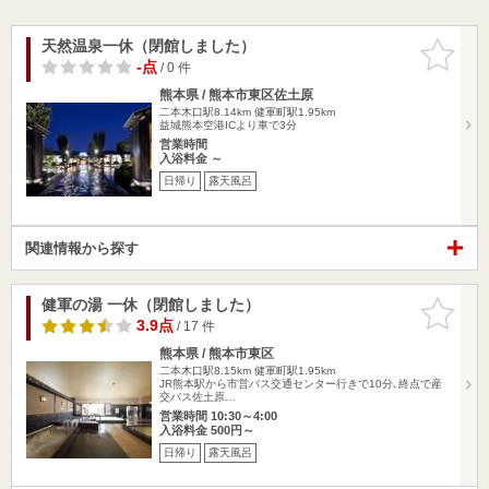
天然温泉一休（閉館しました）
お気に入
りに追加
-点
/ 0 件
熊本県 / 熊本市東区佐土原
二本木口駅8.14km
健軍町駅1.95km
益城熊本空港ICより車で3分
営業時間
入浴料金 ～
日帰り
露天風呂
関連情報から探す
健軍の湯 一休（閉館しました）
お気に入
りに追加
3.9点
/ 17 件
熊本県 / 熊本市東区
二本木口駅8.15km
健軍町駅1.95km
JR熊本駅から市営バス交通センター行きで10分､終点で産
交バス佐土原…
営業時間 10:30～4:00
入浴料金 500円～
日帰り
露天風呂