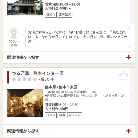
営業時間 10:00～23:00
入浴料金 400円～
日帰り
露天風呂
お湯は素晴らしいですね、熱いお湯におじさん達は、平気な顔で
はいる、なかなか良いですね でも、悪い点も、洗い場のシャワー
の…
50代～
男性
関連情報から探す
つる乃湯 熊本インター店
お気に入
りに追加
-点
/ 0 件
熊本県 / 熊本市東区
二本木口駅10.59km
武蔵塚駅1.33km
■最寄駅 JR九州豊肥本線『光の森』駅 ・JR熊本駅～JR
光…
営業時間 6:00～22:50
入浴料金 450円～
日帰り
宿泊
露天風呂
関連情報から探す