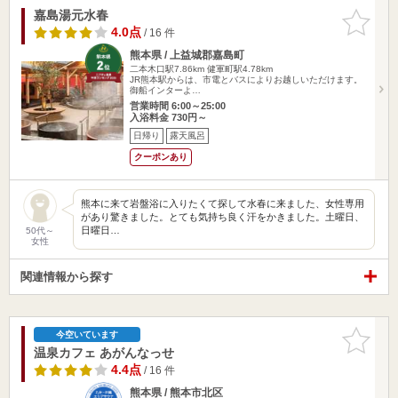
嘉島湯元水春
お気に入
りに追加
4.0点
/ 16 件
熊本県 / 上益城郡嘉島町
二本木口駅7.86km
健軍町駅4.78km
JR熊本駅からは、市電とバスによりお越しいただけます。
御船インターよ…
営業時間 6:00～25:00
入浴料金 730円～
日帰り
露天風呂
クーポンあり
熊本に来て岩盤浴に入りたくて探して水春に来ました、女性専用
があり驚きました。とても気持ち良く汗をかきました。土曜日、
日曜日…
50代～
女性
関連情報から探す
お気に入
今空いています
りに追加
温泉カフェ あがんなっせ
4.4点
/ 16 件
熊本県 / 熊本市北区