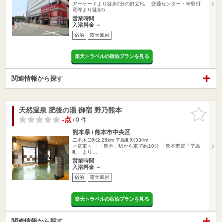
アーケードより徒歩2分の好立地 交通センター・辛島町
電停より徒歩5…
営業時間
入浴料金 ～
宿泊
露天風呂
楽天トラベルの宿泊プランを見る
関連情報から探す
天然温泉 肥後の湯 御宿 野乃熊本
お気に入
りに追加
-点
/ 0 件
熊本県 / 熊本市中央区
二本木口駅2.26km
辛島町駅334m
＜電車＞ ・「熊本」駅から車で約10分 ・熊本市電「辛島
町」より…
営業時間
入浴料金 ～
宿泊
露天風呂
楽天トラベルの宿泊プランを見る
関連情報から探す