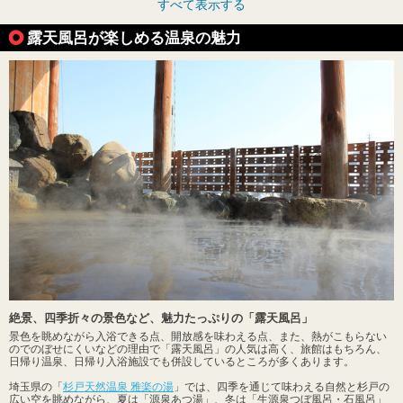
すべて表示する
露天風呂が楽しめる温泉の魅力
絶景、四季折々の景色など、魅力たっぷりの「露天風呂」
景色を眺めながら入浴できる点、開放感を味わえる点、また、熱がこもらない
のでのぼせにくいなどの理由で「露天風呂」の人気は高く、旅館はもちろん、
日帰り温泉、日帰り入浴施設でも併設しているところが多くあります。
埼玉県の「
杉戸天然温泉 雅楽の湯
」では、四季を通じて味わえる自然と杉戸の
広い空を眺めながら、夏は「源泉あつ湯」、冬は「生源泉つぼ風呂・石風呂」