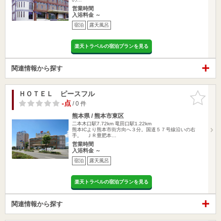
営業時間
入浴料金 ～
宿泊
露天風呂
楽天トラベルの宿泊プランを見る
関連情報から探す
ＨＯＴＥＬ ピースフル
お気に入
りに追加
-点
/ 0 件
熊本県 / 熊本市東区
二本木口駅7.72km
竜田口駅1.22km
熊本ICより熊本市街方向へ３分。国道５７号線沿いの右
手。 ＪＲ豊肥本…
営業時間
入浴料金 ～
宿泊
露天風呂
楽天トラベルの宿泊プランを見る
関連情報から探す