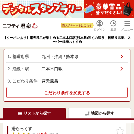
購入済チケットはこちら
ログイン
履歴
メニュー
【クーポンあり】露天風呂が楽しめる二本木口駅(熊本県)近くの温泉、日帰り温泉、ス
ーパー銭湯おすすめ
1. 都道府県
九州・沖縄 / 熊本県
2. 沿線・駅
二本木口駅
3. こだわり条件
露天風呂
こだわり条件を変更する
リストから探す
地図から探す
湯らっくす
お気に入
りに追加