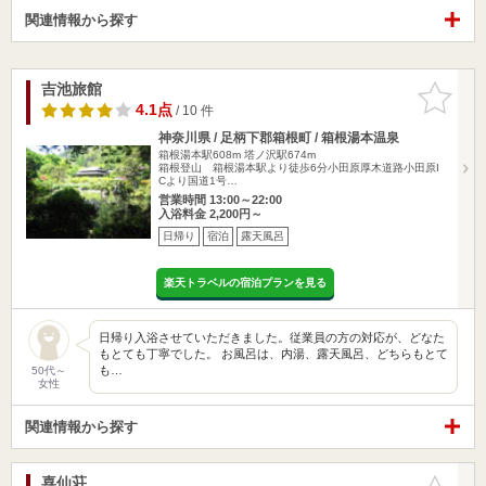
関連情報から探す
吉池旅館
お気に入
りに追加
4.1点
/ 10 件
神奈川県 / 足柄下郡箱根町 / 箱根湯本温泉
箱根湯本駅608m
塔ノ沢駅674m
箱根登山 箱根湯本駅より徒歩6分小田原厚木道路小田原I
Cより国道1号…
営業時間 13:00～22:00
入浴料金 2,200円～
日帰り
宿泊
露天風呂
楽天トラベルの宿泊プランを見る
日帰り入浴させていただきました。従業員の方の対応が、どなた
もとても丁寧でした。 お風呂は、内湯、露天風呂、どちらもとて
も…
50代～
女性
関連情報から探す
喜仙荘
お気に入