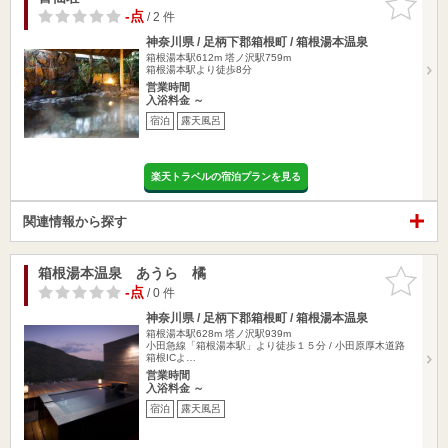
りに追加
-点
/ 2 件
神奈川県 / 足柄下郡箱根町 / 箱根湯本温泉
箱根湯本駅612m
塔ノ沢駅759m
箱根湯本駅より徒歩8分
営業時間
入浴料金 ～
宿泊
露天風呂
楽天トラベルの宿泊プランを見る
関連情報から探す
箱根湯本温泉 あうら 橘
お気に入
りに追加
-点
/ 0 件
神奈川県 / 足柄下郡箱根町 / 箱根湯本温泉
箱根湯本駅628m
塔ノ沢駅939m
小田急線「箱根湯本駅」より徒歩１５分 / 小田原厚木道路
箱根ICよ…
営業時間
入浴料金 ～
宿泊
露天風呂