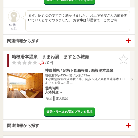
まず、駅近なのですごく助かりました。 お土産物屋さんの前を歩
いていくとすぐつきました。 お食事は部屋食で、このご時…
50代～
女性
関連情報から探す
箱根湯本温泉 ままね湯 ますとみ旅館
お気に入
りに追加
-点
/ 0 件
神奈川県 / 足柄下郡箱根町 / 箱根湯本温泉
箱根湯本駅455m
塔ノ沢駅573m
★小田急線箱根湯本駅下車、徒歩５分／東名高速厚木ＩＣ
より４５分→小田…
営業時間
入浴料金 ～
宿泊
露天風呂
楽天トラベルの宿泊プランを見る
関連情報から探す