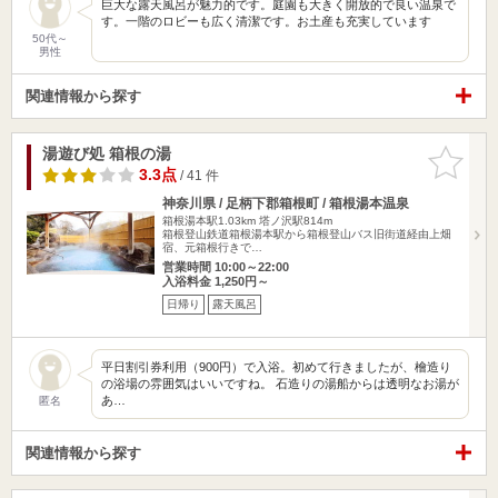
巨大な露天風呂が魅力的です。庭園も大きく開放的で良い温泉で
す。一階のロビーも広く清潔です。お土産も充実しています
50代～
男性
関連情報から探す
湯遊び処 箱根の湯
お気に入
りに追加
3.3点
/ 41 件
神奈川県 / 足柄下郡箱根町 / 箱根湯本温泉
箱根湯本駅1.03km
塔ノ沢駅814m
箱根登山鉄道箱根湯本駅から箱根登山バス旧街道経由上畑
宿、元箱根行きで…
営業時間 10:00～22:00
入浴料金 1,250円～
日帰り
露天風呂
平日割引券利用（900円）で入浴。初めて行きましたが、檜造り
の浴場の雰囲気はいいですね。 石造りの湯船からは透明なお湯が
あ…
匿名
関連情報から探す