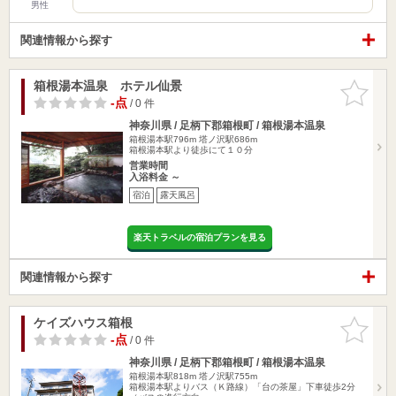
男性
関連情報から探す
箱根湯本温泉 ホテル仙景
お気に入
りに追加
-点
/ 0 件
神奈川県 / 足柄下郡箱根町 / 箱根湯本温泉
箱根湯本駅796m
塔ノ沢駅686m
箱根湯本駅より徒歩にて１０分
営業時間
入浴料金 ～
宿泊
露天風呂
楽天トラベルの宿泊プランを見る
関連情報から探す
ケイズハウス箱根
お気に入
りに追加
-点
/ 0 件
神奈川県 / 足柄下郡箱根町 / 箱根湯本温泉
箱根湯本駅818m
塔ノ沢駅755m
箱根湯本駅よりバス（Ｋ路線）「台の茶屋」下車徒歩2分