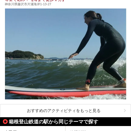
蛸川温泉 龍宮殿（以下、龍宮殿）」の両方の魅力をたっぷ
神奈川県藤沢市片瀬海岸1-13-27
りお伝えします！
ここは箱根神社、九頭龍神社、白龍神社、箱根元宮と箱根の
4つの神社に囲まれたパワースポットです。
───
提供元：株式会社西武・プリンスホテルズワールドワイド
【PR】
この記事は箱根 芦ノ湖畔蛸川温泉 龍宮殿のPR記事です。
おすすめのアクティビティをもっと見る
箱根登山鉄道の駅から同じテーマで探す