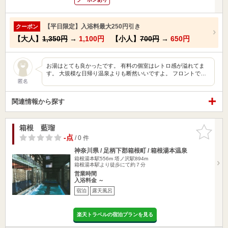
【平日限定】入浴料最大250円引き
クーポン
【大人】
1,350円
→
1,100円
【小人】
700円
→
650円
お湯はとても良かったです。 有料の個室はレトロ感が溢れてま
す。 大規模な日帰り温泉よりも断然いいですよ。 フロントで…
匿名
関連情報から探す
箱根 藍瑠
お気に入
りに追加
-点
/ 0 件
神奈川県 / 足柄下郡箱根町 / 箱根湯本温泉
箱根湯本駅556m
塔ノ沢駅894m
箱根湯本駅より徒歩にて約７分
営業時間
入浴料金 ～
宿泊
露天風呂
楽天トラベルの宿泊プランを見る