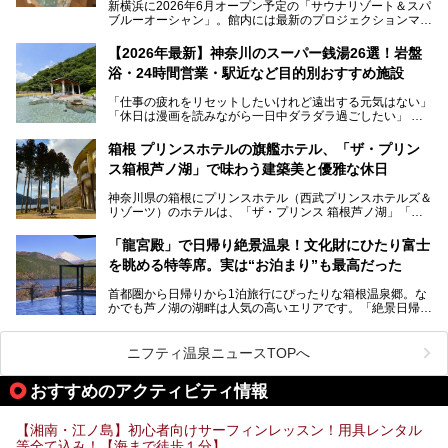
新横浜に2026年6月オープン予定の「サウナリゾート＆スパ
ブルーオーシャン」。館内には最新のプロジェクションマッ
ピングが多用され、まるで世界を旅しているかのような圧倒
的な“没入感（イマーシブ）”を体験できます。
【2026年最新】神奈川のスーパー銭湯26選！岩盤
浴・24時間営業・駅近など目的別おすすめ施設
「仕事の疲れをリセットしたいけれど遠出する元気はない」
今回は、そんな大注目の施設に一足先にお邪魔し、その全貌
「休日は漫画を読みながら一日中ダラダラ過ごしたい」
を見学させていただきました！
「子ども連れでも気兼ねなく、家事を忘れてリフレッシュし
たい」
サウナ室の中に咲き誇る桜、魚たちが泳ぐ水風呂、そしてバ
箱根 プリンスホテルの旗艦ホテル、「ザ・プリン
リのビーチを思わせる休憩スペース…。驚きの連続だった館
ス箱根芦ノ湖」で味わう建築美と優雅な休日
そんな「癒やされたい」という願いを叶えてくれるのが、神
内の様子をレポートします！
奈川県のスーパー銭湯。
神奈川県の箱根にプリンスホテル（西武プリンスホテルズ＆
神奈川県には、サウナや岩盤浴、一日中遊べるエンタメ施設
リゾーツ）のホテルは、「ザ・プリンス 箱根芦ノ湖」「芦
など、“非日常”を味わえるスーパー銭湯が数多く揃っていま
ノ湖畔 蛸川温泉 龍宮殿」「箱根湯の花プリンスホテル」
す。しかし、選択肢が多いからこそ「どの施設か迷ってしま
「箱根仙石原プリンスホテル」と4軒あり、今回ご紹介する
う」という人も多いはず。
「龍宮殿」で日帰り絶景温泉！文化財にひたり富士
「ザ・プリンス 箱根芦ノ湖」は、その中でもフラッグシッ
を眺める特等席。実は“お泊まり”も最高だった
プ（旗艦）に位置づけられる特別なホテルです。
そこで今回は、神奈川県内の人気施設26選を「安さ」「岩
盤浴・漫画の充実度」「景色の良さ」「高級感」「深夜営
首都圏から日帰りから1泊旅行にぴったりな箱根温泉郷。な
昭和の日本を代表する建築家の一人、村野藤吾が芦ノ湖の畔
業」「駅近」など、目的別に厳選して紹介します。
かでも芦ノ湖の湖畔は人気の高いエリアです。「絶景日帰り
に建てた桃源郷のようなホテルがここ。自家源泉の温泉や、
今の気分にぴったりの施設を見つけて、最高のリフレッシュ
温泉 龍宮殿本館」は、露天風呂から芦ノ湖と富士山の両方
こだわりぬいた食もあわせて、このホテルの魅力をレポート
時間を過ごす参考にしていただけますと幸いです。
が楽しめるまさに眺望自慢の日帰り温泉。
します。
ニフティ温泉ニュースTOPへ
そしてここは全24室の「箱根 芦ノ湖畔蛸川温泉 龍宮殿」と
───
して宿泊もできます。宿泊者は「龍宮殿本館」の営業時間に
提供元：株式会社西武・プリンスホテルズワールドワイド
おすすめのアクティビティ情報
加えて、朝6時からの宿泊者専用時間帯にも「龍宮殿本館」
【PR】
のお風呂が利用できます。
この記事はザ・プリンス 箱根芦ノ湖のPR記事です。
【湘南・江ノ島】初心者向けサーフィンレッスン！用具レンタル
今回は日帰り温泉としての「絶景日帰り温泉 龍宮殿本館
等全て込み！【海まで徒歩１分】
（以下、龍宮殿本館）」と、旅館としての「箱根 芦ノ湖畔