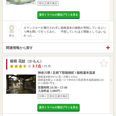
宿泊
露天風呂
楽天トラベルの宿泊プランを見る
ロマンスカーが運行されずに箱根湯本の旅館が苦戦しているとい
う噂を聞いて行ってみた。 予想していたほど閑散としてはいな
かった…
匿名
関連情報から探す
箱根 花紋（かもん）
お気に入
りに追加
3.7点
/ 25 件
神奈川県 / 足柄下郡箱根町 / 箱根湯本温泉
箱根湯本駅497m
塔ノ沢駅1.07km
箱根湯本駅より送迎バスで約5分小田原厚木道路箱根口IC
から国道1号を…
営業時間 10:30～17:00
入浴料金 1,980円～
日帰り
宿泊
露天風呂
楽天トラベルの宿泊プランを見る