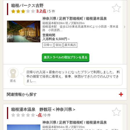
箱根パークス吉野
お気に入
りに追加
3.2点
/ 5 件
神奈川県 / 足柄下郡箱根町 / 箱根湯本温泉
箱根湯本駅839m
塔ノ沢駅626m
箱根湯本駅 徒歩12分東名高速厚木ICより小田原・厚木道
路 小田原西…
営業時間
入浴料金 6,500円～
日帰り
宿泊
露天風呂
楽天トラベルの宿泊プランを見る
日帰りの入浴＋昼食のセットになったプランで利用しました。 料
亭の個室で浴衣に着替え、食事、休憩ができたのでのんびりでき
まし…
匿名
関連情報から探す
箱根湯本温泉 静観荘＜神奈川県＞
お気に入
りに追加
-点
/ 0 件
神奈川県 / 足柄下郡箱根町 / 箱根湯本温泉
箱根湯本駅864m
塔ノ沢駅720m