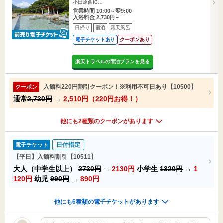
小田原西IC…
営業時間 10:00～翌9:00
入浴料金 2,730円～
日帰り
宿泊
露天風呂
電子チケットあり
クーポンあり
楽天トラベルの宿泊プランを見る
入館料220円割引クーポン！※利用不可日あり【10500】
クーポン
通常
2,730円
→
2,510円（220円お得！）
他にも2種類のクーポンがあります
日付指定
電子チケット
【平日】入館料割引【10511】
大人（中学生以上）
2730円
→
2130円
小学生
1320円
→
1
120円
幼児
990円
→
890円
他にも6種類の電子チケットがあります