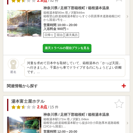
2.8点
/ 52 件
神奈川県 / 足柄下郡箱根町 / 箱根湯本温泉
箱根湯本駅80m
塔ノ沢駅846m
箱根登山鉄道箱根湯本駅からすぐ小田原厚木道路箱根口IC
から国道1号を…
営業時間 10:00～20:00
入浴料金 900円～
日帰り
宿泊
露天風呂
楽天トラベルの宿泊プランを見る
河童を求めて日本中を取材していて、箱根湯本の「かっぱ天国」
へ行きました。千葉から車でドライブするのにちょうどよい距離
です。…
匿名
関連情報から探す
湯本富士屋ホテル
お気に入
りに追加
2.8点
/ 15 件
神奈川県 / 足柄下郡箱根町 / 箱根湯本温泉
箱根湯本駅172m
塔ノ沢駅1.04km
箱根登山鉄道箱根湯本駅から徒歩3分小田急厚木道路箱根
口ICから国道1…
営業時間 12:00～20:00