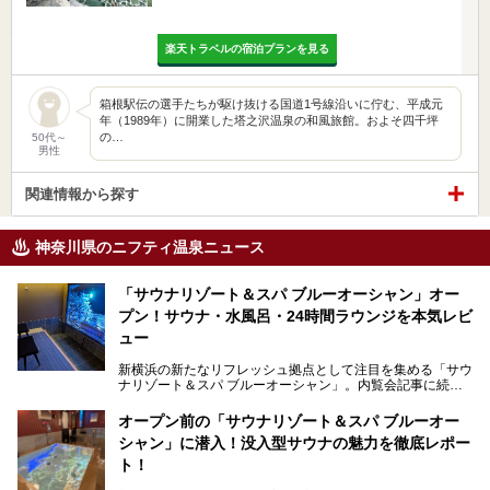
楽天トラベルの宿泊プランを見る
箱根駅伝の選手たちが駆け抜ける国道1号線沿いに佇む、平成元
年（1989年）に開業した塔之沢温泉の和風旅館。およそ四千坪
の…
50代～
男性
関連情報から探す
神奈川県のニフティ温泉ニュース
「サウナリゾート＆スパ ブルーオーシャン」オー
プン！サウナ・水風呂・24時間ラウンジを本気レビ
ュー
新横浜の新たなリフレッシュ拠点として注目を集める「サウ
ナリゾート＆スパ ブルーオーシャン」。内覧会記事に続
き、今回は実際に体験してみたリアルな様子をレポートしま
す。サウナや水風呂の気持ちよさはもちろん、リラックスス
オープン前の「サウナリゾート＆スパ ブルーオー
ペースの過ごしやすさまで徹底チェック。新横浜エリアで日
シャン」に潜入！没入型サウナの魅力を徹底レポー
常の疲れをリセットしたい人、ライブやスポーツ観戦遠征組
は必見です。
ト！