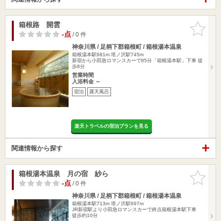
箱根路 開雲
お気に入
りに追加
-点
/ 0 件
神奈川県 / 足柄下郡箱根町 / 箱根湯本温泉
箱根湯本駅681m
塔ノ沢駅745m
新宿から小田急ロマンスカーで85分「箱根湯本駅」下車 徒
歩8分
営業時間
入浴料金 ～
宿泊
露天風呂
楽天トラベルの宿泊プランを見る
関連情報から探す
箱根湯本温泉 月の宿 紗ら
お気に入
りに追加
-点
/ 0 件
神奈川県 / 足柄下郡箱根町 / 箱根湯本温泉
箱根湯本駅713m
塔ノ沢駅697m
JR新宿駅より小田急ロマンスカーで終点箱根湯本駅下車
徒歩約10分