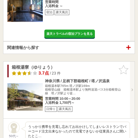
営業時間
入浴料金 ～
宿泊
露天風呂
楽天トラベルの宿泊プランを見る
関連情報から探す
箱根湯寮（ゆりょう）
お気に入
りに追加
3.7点
/ 23 件
神奈川県 / 足柄下郡箱根町 / 塔ノ沢温泉
箱根湯本駅765m
塔ノ沢駅169m
箱根登山線 箱根湯本駅より無料送迎バス3分箱根登山
線 塔ノ沢駅より徒…
営業時間 10:00～20:00
入浴料金 1,700円～
日帰り
露天風呂
うっかり携帯を充電し忘れてお出かけしてしまいレストランでバ
ーコード注文出来なかったので充電できないか従業員さんに聞い
たとこ…
50代～