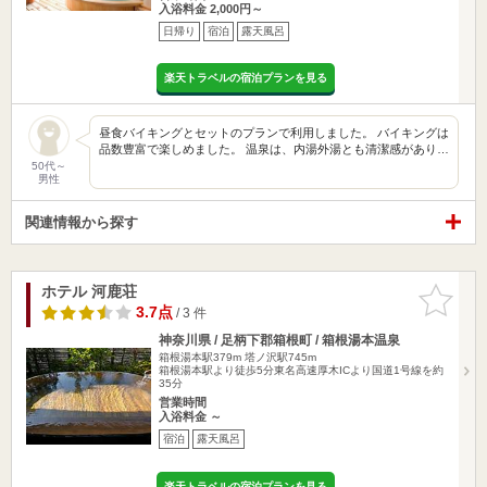
入浴料金 2,000円～
日帰り
宿泊
露天風呂
楽天トラベルの宿泊プランを見る
昼食バイキングとセットのプランで利用しました。 バイキングは
品数豊富で楽しめました。 温泉は、内湯外湯とも清潔感があり…
50代～
男性
関連情報から探す
ホテル 河鹿荘
お気に入
りに追加
3.7点
/ 3 件
神奈川県 / 足柄下郡箱根町 / 箱根湯本温泉
箱根湯本駅379m
塔ノ沢駅745m
箱根湯本駅より徒歩5分東名高速厚木ICより国道1号線を約
35分
営業時間
入浴料金 ～
宿泊
露天風呂
楽天トラベルの宿泊プランを見る