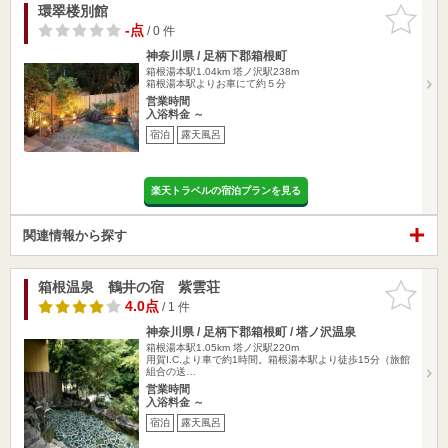
環翠楼別館
お気に入
りに追加
-点
/ 0 件
神奈川県 / 足柄下郡箱根町
箱根湯本駅1.04km
塔ノ沢駅238m
箱根湯本駅よりお車にて約５分
営業時間
入浴料金 ～
宿泊
露天風呂
楽天トラベルの宿泊プランを見る
関連情報から探す
箱根温泉 鶴井の宿 紫雲荘
お気に入
りに追加
4.0点
/ 1 件
神奈川県 / 足柄下郡箱根町 / 塔ノ沢温泉
箱根湯本駅1.05km
塔ノ沢駅220m
用賀I.C.より車で約1時間。箱根湯本駅より徒歩15分（旅館
組合の送…
営業時間
入浴料金 ～
宿泊
露天風呂