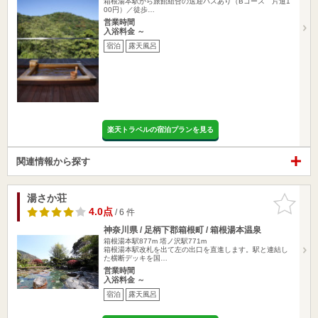
箱根湯本駅から旅館組合の送迎バスあり（Bコース 片道1
00円）／徒歩…
営業時間
入浴料金 ～
宿泊
露天風呂
楽天トラベルの宿泊プランを見る
関連情報から探す
湯さか荘
お気に入
りに追加
4.0点
/ 6 件
神奈川県 / 足柄下郡箱根町 / 箱根湯本温泉
箱根湯本駅877m
塔ノ沢駅771m
箱根湯本駅改札を出て左の出口を直進します。駅と連結し
た横断デッキを国…
営業時間
入浴料金 ～
宿泊
露天風呂