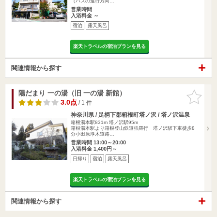
（バスの進行方向…
営業時間
入浴料金 ～
宿泊
露天風呂
楽天トラベルの宿泊プランを見る
関連情報から探す
陽だまり 一の湯（旧 一の湯 新館）
お気に入
りに追加
3.0点
/ 1 件
神奈川県 / 足柄下郡箱根町塔ノ沢 / 塔ノ沢温泉
箱根湯本駅831m
塔ノ沢駅95m
箱根湯本駅より箱根登山鉄道強羅行 塔ノ沢駅下車徒歩8
分小田原厚木道路…
営業時間 13:00～20:00
入浴料金 1,400円～
日帰り
宿泊
露天風呂
楽天トラベルの宿泊プランを見る
関連情報から探す