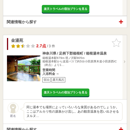
楽天トラベルの宿泊プランを見る
関連情報から探す
金湯苑
お気に入
りに追加
2.7点
/ 3 件
神奈川県 / 足柄下郡箱根町 / 箱根湯本温泉
箱根湯本駅679m
塔ノ沢駅805m
箱根湯本駅から送迎バスで約5分小田原厚木道小田原西IC
（終点）より1…
営業時間
入浴料金 ～
宿泊
露天風呂
楽天トラベルの宿泊プランを見る
同じ湯本でも場所によっていろいろな泉質があるのでしょうか。
ここはアルカリ性の源泉かけ流し。あの観音温泉を思い出させる
ヌルヌ…
匿名
関連情報から探す