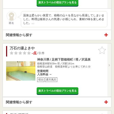
楽天トラベルの宿泊プランを見る
温泉は柔らかい泉質で、箱根の山々を見ながら長湯してしまいま
した。料理は板前さんの気遣いが感じられ、素材の味を楽しめま
した。…
匿名
関連情報から探す
万石の湯よきや
お気に入
りに追加
-点
/ 0 件
神奈川県 / 足柄下郡箱根町 / 塔ノ沢温泉
箱根湯本駅929m
塔ノ沢駅181m
箱根登山鉄道 箱根湯本駅よりお車にて約１分
営業時間
入浴料金 ～
宿泊
露天風呂
楽天トラベルの宿泊プランを見る
関連情報から探す