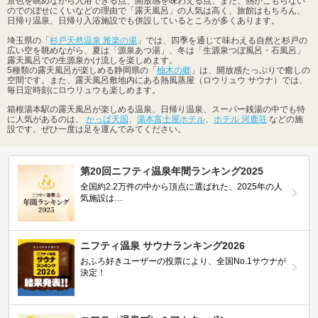
景色を眺めながら入浴できる点、開放感を味わえる点、また、熱がこもらない
のでのぼせにくいなどの理由で「露天風呂」の人気は高く、旅館はもちろん、
日帰り温泉、日帰り入浴施設でも併設しているところが多くあります。
埼玉県の「
杉戸天然温泉 雅楽の湯
」では、四季を通じて味わえる自然と杉戸の
広い空を眺めながら、夏は「源泉あつ湯」、冬は「生源泉つぼ風呂・石風呂」
露天風呂での生源泉かけ流しを楽しめます。
5種類の露天風呂が楽しめる静岡県の「
柚木の郷
」は、開放感たっぷりで癒しの
空間です。また、露天風呂敷地内にある熱風蒸屋（ロウリュウ サウナ）では、
毎日定時刻にロウリュウも楽しめます。
箱根湯本駅の露天風呂が楽しめる温泉、日帰り温泉、スーパー銭湯の中でも特
に人気があるのは、
かっぱ天国
、
湯本富士屋ホテル
、
ホテル 河鹿荘
などの施
設です。ぜひ一度は足を運んでみてください。
第20回ニフティ温泉年間ランキング2025
全国約2.2万件の中から頂点に選ばれた、2025年の人
気施設は…
ニフティ温泉 サウナランキング2026
おふろ好きユーザーの投票により、全国No.1サウナが
決定！