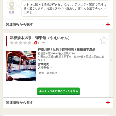
レトロな館内は清掃が行き届いており、アメニティ豊富で気持ち
良く過ごせます。お湯もヌルつべ感あり、露天ぬる湯でゆっくり
出来ま…
匿名
関連情報から探す
箱根湯本温泉 彌榮館（やえいかん）
お気に入
りに追加
-点
/ 0 件
神奈川県 / 足柄下郡箱根町 / 箱根湯本温泉
箱根湯本駅498m
塔ノ沢駅778m
小田急線直通箱根湯本駅下車、徒歩6分と至近な距離にあ
ります
営業時間
入浴料金 ～
宿泊
露天風呂
楽天トラベルの宿泊プランを見る
関連情報から探す