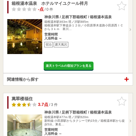
箱根湯本温泉 ホテルマイユクール祥月
お気に入
りに追加
-点
/ 0 件
神奈川県 / 足柄下郡箱根町 / 箱根湯本温泉
箱根湯本駅463m
塔ノ沢駅885m
箱根湯本駅下車徒歩１２分／小田原厚木道路小田原西ＩＣ
から３ｋｍ 寒川…
営業時間
入浴料金 ～
宿泊
露天風呂
楽天トラベルの宿泊プランを見る
関連情報から探す
萬翠楼福住
お気に入
りに追加
3.7点
/ 3 件
神奈川県 / 足柄下郡箱根町 / 箱根湯本温泉
箱根湯本駅477m
塔ノ沢駅620m
新幹線:小田原駅からタクシーで約15分／箱根湯本駅から徒
歩5分。東名…
営業時間
入浴料金 ～