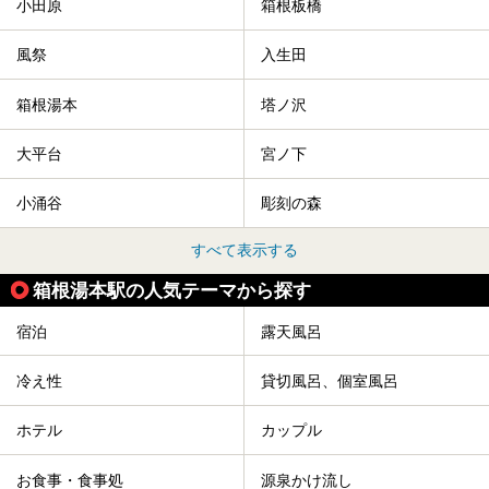
小田原
箱根板橋
風祭
入生田
箱根湯本
塔ノ沢
大平台
宮ノ下
小涌谷
彫刻の森
すべて表示する
箱根湯本駅の人気テーマから探す
宿泊
露天風呂
冷え性
貸切風呂、個室風呂
ホテル
カップル
お食事・食事処
源泉かけ流し