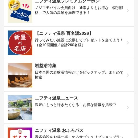
ニフティ温泉プレミアムクーポン
ノジマモバイル会員向け 通常よりもお得な「特別価
格」で人気の温泉を満喫できる！
【ニフティ温泉 百名湯2026】
行ってみたい施設に投票してプレゼントを当てよう！
（全10回開催 / 合計260名様）
岩盤浴特集
日本全国の岩盤浴情報だけをピックアップ。まとめて
検索！
ニフティ温泉ニュース
温泉にもっと行きたくなる！お得な情報を掲載中
ニフティ温泉 おふろパス
温浴施設をお得に楽しめるサブスクリプションプラン