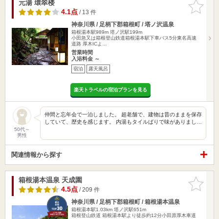
元湯 環翠楼
お気に入
りに追加
4.1点
/ 13 件
神奈川県 / 足柄下郡箱根町 / 塔ノ沢温泉
箱根湯本駅989m
塔ノ沢駅199m
小田急又は箱根登山鉄道箱根湯本駅下車バス5分東名高速
道路 厚木ICよ…
営業時間
入浴料金 ～
宿泊
露天風呂
楽天トラベルの宿泊プランを見る
仲間と忘年会で一泊しました。 超老舗で、建物は昔のままを保存
していて、歴史を感じます。 内湯もタイルばりで味がありまし…
50代～
男性
関連情報から探す
箱根湯本温泉 天成園
お気に入
りに追加
4.5点
/ 209 件
神奈川県 / 足柄下郡箱根町 / 箱根湯本温泉
箱根湯本駅1.03km
塔ノ沢駅651m
箱根登山鉄道 箱根湯本駅より徒歩約12分小田原厚木車道