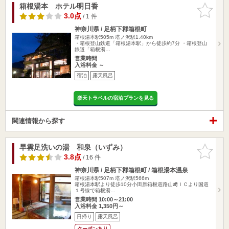
箱根湯本 ホテル明日香
お気に入
りに追加
3.0点
/ 1 件
神奈川県 / 足柄下郡箱根町
箱根湯本駅505m
塔ノ沢駅1.40km
・箱根登山鉄道「箱根湯本駅」から徒歩約7分 ・箱根登山
鉄道「箱根湯…
営業時間
入浴料金 ～
宿泊
露天風呂
楽天トラベルの宿泊プランを見る
関連情報から探す
早雲足洗いの湯 和泉（いずみ）
お気に入
りに追加
3.8点
/ 16 件
神奈川県 / 足柄下郡箱根町 / 箱根湯本温泉
箱根湯本駅507m
塔ノ沢駅566m
箱根湯本駅より徒歩10分小田原箱根道路山﨑ＩＣより国道
１号線で箱根湯…
営業時間 10:00～21:00
入浴料金 1,350円～
日帰り
露天風呂
クーポンあり