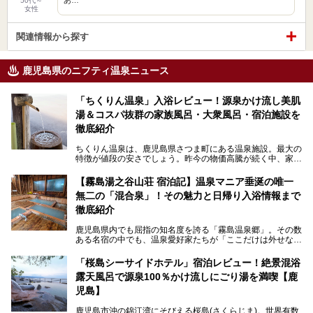
50代～
女性
関連情報から探す
鹿児島県のニフティ温泉ニュース
「ちくりん温泉」入浴レビュー！源泉かけ流し美肌
湯＆コスパ抜群の家族風呂・大衆風呂・宿泊施設を
徹底紹介
ちくりん温泉は、鹿児島県さつま町にある温泉施設。最大の
特徴が値段の安さでしょう。昨今の物価高騰が続く中、家族
風呂1室1時間900円・大衆風呂大人1人300円、宿泊大人1人
4,000円～、と驚くべき価格を維持。
【霧島湯之谷山荘 宿泊記】温泉マニア垂涎の唯一
無二の「混合泉」！その魅力と日帰り入浴情報まで
さらに、源泉100％かけ流しのツルツル美肌湯を堪能できる
点にも注目すべき。30年以上全国の温泉を巡った筆者の経
徹底紹介
験上、穴場中の穴場と言っても決して過言ではありません。
鹿児島県内でも屈指の知名度を誇る「霧島温泉郷」。その数
今回は「ちくりん温泉」の家族風呂・大衆風呂・宿泊施設に
ある名宿の中でも、温泉愛好家たちが「ここだけは外せな
ついて、徹底レビューします！
い」と熱い視線を送るのが「霧島湯之谷山荘（以下：湯之谷
山荘）」です。
「桜島シーサイドホテル」宿泊レビュー！絶景混浴
露天風呂で源泉100％かけ流しにごり湯を満喫【鹿
最大の魅力は、ここでしか体験できない絶妙なバランスの
「自噴混合泉」。今回は、その極上の湯を心ゆくまで堪能す
児島】
べく宿泊し、実際に感じたお湯のちからと宿の魅力を詳しく
レポートします。
鹿児島市沖の錦江湾にそびえる桜島(さくらじま)。世界有数