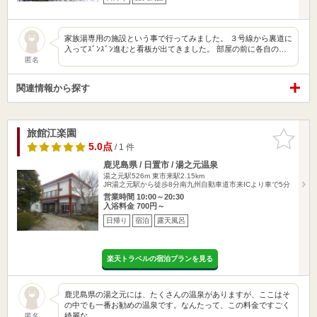
家族湯専用の施設という事で行ってみました。 ３号線から裏道に
入ってｽﾞﾝｽﾞﾝ進むと看板が出てきました。 部屋の前に各自の…
匿名
関連情報から探す
旅館江楽園
お気に入
りに追加
5.0点
/ 1 件
鹿児島県 / 日置市 / 湯之元温泉
湯之元駅526m
東市来駅2.15km
JR湯之元駅から徒歩8分南九州自動車道市来ICより車で5分
営業時間 10:00～20:30
入浴料金 700円～
日帰り
宿泊
露天風呂
楽天トラベルの宿泊プランを見る
鹿児島県の湯之元には、たくさんの温泉がありますが、ここはそ
の中でも一番お勧めの温泉です。なんたって、この料金ですごく
綺麗な…
匿名