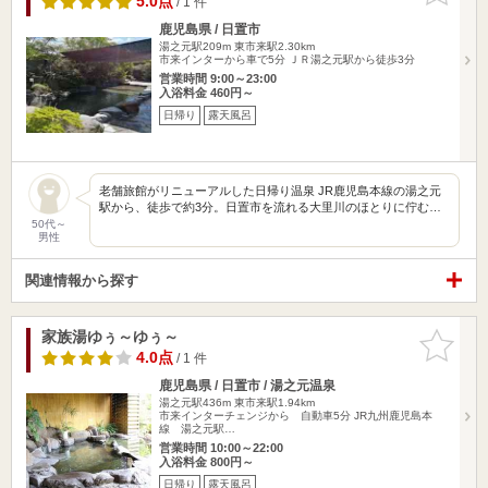
5.0点
/ 1 件
鹿児島県 / 日置市
湯之元駅209m
東市来駅2.30km
市来インターから車で5分 ＪＲ湯之元駅から徒歩3分
営業時間 9:00～23:00
入浴料金 460円～
日帰り
露天風呂
老舗旅館がリニューアルした日帰り温泉 JR鹿児島本線の湯之元
駅から、徒歩で約3分。日置市を流れる大里川のほとりに佇む…
50代～
男性
関連情報から探す
家族湯ゆぅ～ゆぅ～
お気に入
りに追加
4.0点
/ 1 件
鹿児島県 / 日置市 / 湯之元温泉
湯之元駅436m
東市来駅1.94km
市来インターチェンジから 自動車5分 JR九州鹿児島本
線 湯之元駅…
営業時間 10:00～22:00
入浴料金 800円～
日帰り
露天風呂