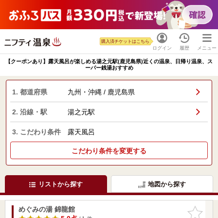
購入済チケットはこちら
ログイン
履歴
メニュー
【クーポンあり】露天風呂が楽しめる湯之元駅(鹿児島県)近くの温泉、日帰り温泉、ス
ーパー銭湯おすすめ
1. 都道府県
九州・沖縄 / 鹿児島県
2. 沿線・駅
湯之元駅
3. こだわり条件
露天風呂
こだわり条件を変更する
リストから探す
地図から探す
めぐみの湯 錦龍館
お気に入
りに追加