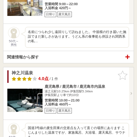
営業時間 9:00～22:00
入浴料金 420円～
日帰り
露天風呂
名前につられ少し遠回りして訪ねました。 中規模の行き届いた施
設でまだ新しさがあります。うどん系の食事処も併設され関西系
の私…
50代～
男性
関連情報から探す
神之川温泉
お気に入
りに追加
4.0点
/ 1 件
鹿児島県 / 鹿児島市 / 鹿児島市内温泉
湯之元駅10.25km
伊集院駅5.34km
伊集院駅より車で約10分
営業時間 10:00～21:00
入浴料金 460円～
日帰り
露天風呂
国道3号線の麦生田東の交差点を入って直ぐの場所にあります こ
じんまりした温泉ですが、家族風呂、大浴場、露天風呂、サウナ
あ…