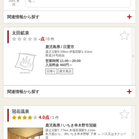
ら…
20代 男
性
関連情報から探す
太田鉱泉
お気に入
りに追加
-点
/ 0 件
鹿児島県 / 日置市
湯之元駅6.58km
伊集院駅1.41km
県道24号経由
営業時間 11:00～20:00
入浴料金 460円～
日帰り
露天風呂
関連情報から探す
冠岳温泉
お気に入
りに追加
4.0点
/ 1 件
鹿児島県 / いちき串木野市冠嶽
湯之元駅7.77km
木場茶屋駅5.11km
各方面から、JRいちき串木野駅 下車 → バス又はタクシー
等