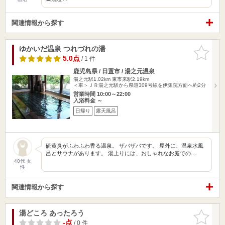
関連情報から探す
ゆかいだ温泉 つれづれの湯
お気に入
りに追加
5.0点
/ 1 件
鹿児島県 / 日置市 / 湯之元温泉
湯之元駅1.02km
東市来駅2.19km
＜車＞ＪＲ湯之元駅から県道309号線を伊集院方面へ約2分
営業時間 10:00～22:00
入浴料金 ～
日帰り
露天風呂
硫黄臭がふわふわ香る温泉。 ザバザバです。 屋外に、温泉水風
呂とサウナがあります。 湯上りには、おしゃれなお庭での…
40代 女
性
関連情報から探す
湯どころ あったろう
お気に入
りに追加
-点
/ 0 件