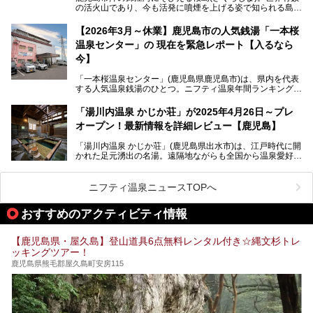
の活火山であり、今も活発に噴煙を上げる姿で知られる島で
また、気軽に立ち寄りたい方のための「日帰り入浴情報」も
す。「桜島シーサイドホテル」は桜島の南端付近に佇むリゾ
併せて解説。温泉マニアをも唸らせる“生きたお湯”の正体に
ートホテル。最大の魅力が、錦江湾に面した絶景混浴露天風
【2026年3月～休業】鹿児島市の人気銭湯「一本桜
迫ります。
呂でしょう。源泉100％かけ流しのにごり湯は、多くの温泉
温泉センター」の 現在を緊急レポート【入るなら
ファンを魅了する存在です。
今】
今回筆者自ら宿泊。桜島シーサイドホテルの“温泉”はじめ、
食事やアクセスなど詳細レビューします。
「一本桜温泉センター」(鹿児島県鹿児島市)は、県内を代表
する人気温泉銭湯のひとつ。ニフティ温泉年間ランキング2
025では、鹿児島県総合第4位を獲得。年中無休かつ24時間
営業なので、就寝前の入浴や寝起き一番の朝湯など利便性が
「湯川内温泉 かじか荘」が2025年4月26日～プレ
抜群！ 多くの常連客やファンでいつも賑わっています。し
オープン！最新情報を詳細レビュー【鹿児島】
かし建物の老朽化に伴い、2026年2月28日24時をもって休
業。現在の施設を取り壊し・同じ場所に新築するため、再開
「湯川内温泉 かじか荘」(鹿児島県出水市)は、江戸時代に開
は約2年後を予定しています。
かれた足元湧出の名湯。遠隔地ながらも全国から温泉愛好家
が訪れ、温泉ファンなら一度は入ってみたい憧れの温泉とも
今回は2025年の年末に訪問・現地体験し、一本桜温泉セン
いえる存在です。2023年にいったん閉館しましたが、その
ターの“現在”を緊急レポートします！
後経営が変わり、復旧作業を実施。2025年4月26日に日帰
ニフティ温泉ニュースTOPへ
り入浴施設としてプレオープンしました。
おすすめのアクティビティ情報
筆者自身、閉館中もボランティア作業や取材等で数回現地へ
【鹿児島県・屋久島】登山道具6点無料レンタル付き☆縄文杉トレ
乗り込みましたが、今回もオープン前日から初日にかけて現
ッキングツアー！
地訪問。リニューアルした浴室・最新情報を中心に、以前と
の相違点や注意事項などを詳細レビューします。
鹿児島県熊毛郡屋久島町安房115