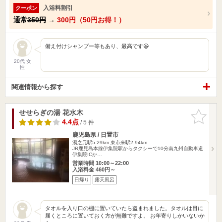
入浴料割引
クーポン
通常
350円
→
300円（50円お得！）
備え付けシャンプー等もあり、最高です😃
20代 女
性
関連情報から探す
せせらぎの湯 花水木
お気に入
りに追加
4.4点
/ 5 件
鹿児島県 / 日置市
湯之元駅5.29km
東市来駅2.94km
JR鹿児島本線伊集院駅からタクシーで10分南九州自動車道
伊集院ICか…
営業時間 10:00～22:00
入浴料金 460円～
日帰り
露天風呂
タオルを入り口の棚に置いていたら盗まれました。タオルは目に
届くところに置いておく方が無難ですよ。 お年寄りしかいないか