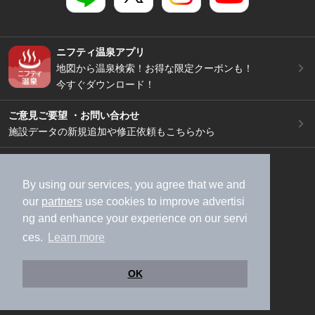
ニフティ温泉アプリ
地図から温泉検索！お得な限定クーポンも！
今すぐダウンロード！
ご意見ご要望 ・お問い合わせ
施設データの新規追加や修正依頼もこちらから
スマートフォン
/
PC
加盟店募集（資料請求）
広告出稿のご案内
By using our services, you agree that we and
our
partners
use cookies to improve advertisi
利用規約
ライフスタイルMEMBERS+規約
ng and enhance your experience on our servi
特定商取引法に基づく表記
ヘルプ
採用情報
ces.
Learn more
運営会社
個人情報保護ポリシー
©NIFTY Lifestyle Co., Ltd.
OK