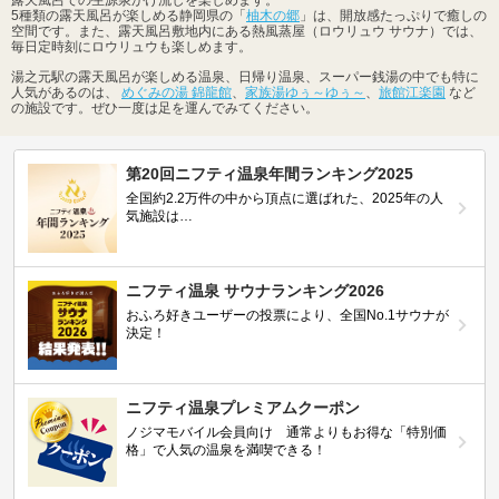
露天風呂での生源泉かけ流しを楽しめます。
5種類の露天風呂が楽しめる静岡県の「
柚木の郷
」は、開放感たっぷりで癒しの
空間です。また、露天風呂敷地内にある熱風蒸屋（ロウリュウ サウナ）では、
毎日定時刻にロウリュウも楽しめます。
湯之元駅の露天風呂が楽しめる温泉、日帰り温泉、スーパー銭湯の中でも特に
人気があるのは、
めぐみの湯 錦龍館
、
家族湯ゆぅ～ゆぅ～
、
旅館江楽園
など
の施設です。ぜひ一度は足を運んでみてください。
第20回ニフティ温泉年間ランキング2025
全国約2.2万件の中から頂点に選ばれた、2025年の人
気施設は…
ニフティ温泉 サウナランキング2026
おふろ好きユーザーの投票により、全国No.1サウナが
決定！
ニフティ温泉プレミアムクーポン
ノジマモバイル会員向け 通常よりもお得な「特別価
格」で人気の温泉を満喫できる！