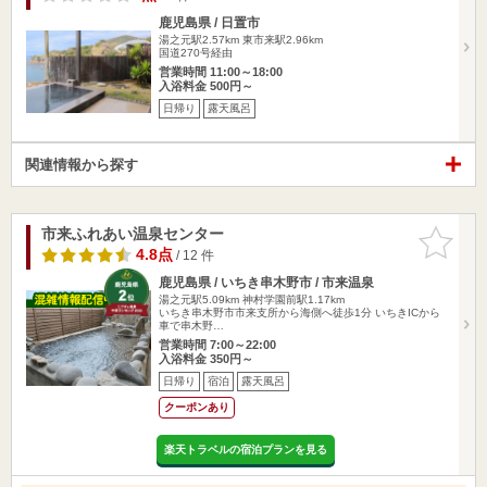
鹿児島県 / 日置市
湯之元駅2.57km
東市来駅2.96km
国道270号経由
営業時間 11:00～18:00
入浴料金 500円～
日帰り
露天風呂
関連情報から探す
市来ふれあい温泉センター
お気に入
りに追加
4.8点
/ 12 件
鹿児島県 / いちき串木野市 / 市来温泉
湯之元駅5.09km
神村学園前駅1.17km
いちき串木野市市来支所から海側へ徒歩1分 いちきICから
車で串木野…
営業時間 7:00～22:00
入浴料金 350円～
日帰り
宿泊
露天風呂
クーポンあり
楽天トラベルの宿泊プランを見る