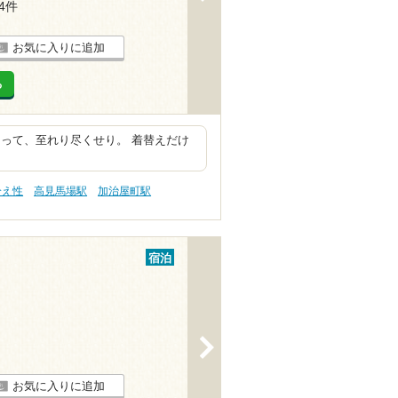
14件
お気に入りに追加
る
って、至れり尽くせり。 着替えだけ
冷え性
高見馬場駅
加治屋町駅
宿泊
>
お気に入りに追加