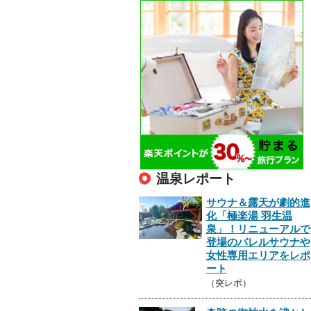
温泉レポート
サウナ＆露天が劇的進
化「極楽湯 羽生温
泉」！リニューアルで
登場のバレルサウナや
女性専用エリアをレポ
ート
（突レポ）