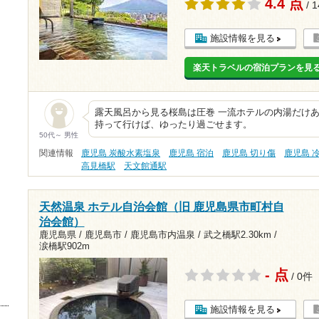
4.4 点
/ 
施設情報を見る
楽天トラベルの宿泊プランを見
露天風呂から見る桜島は圧巻 一流ホテルの内湯だけあ
持って行けば、ゆったり過ごせます。
50代～ 男性
関連情報
鹿児島 炭酸水素塩泉
鹿児島 宿泊
鹿児島 切り傷
鹿児島 
高見橋駅
天文館通駅
天然温泉 ホテル自治会館（旧 鹿児島県市町村自
治会館）
鹿児島県 / 鹿児島市 / 鹿児島市内温泉 /
武之橋駅2.30km
/
涙橋駅902m
- 点
/ 0件
施設情報を見る