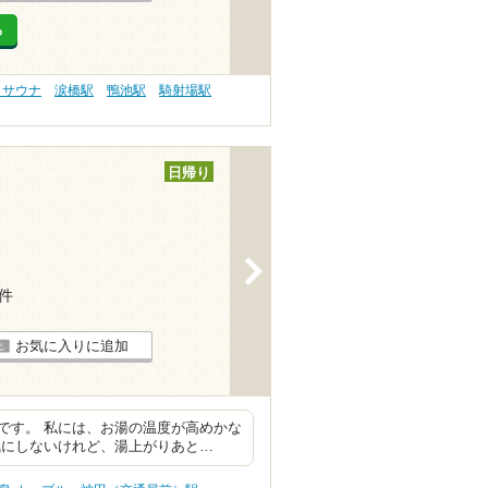
る
 サウナ
涙橋駅
鴨池駅
騎射場駅
日帰り
>
1件
お気に入りに追加
です。 私には、お湯の温度が高めかな
気にしないけれど、湯上がりあと…