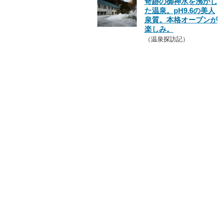
奇跡の御神水を沸かし
た温泉。pH9.6の美人
泉質。本格オープンが
楽しみ。
（温泉探訪記）