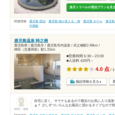
楽天トラベルの宿泊プランを見
関連情報
鹿児島 宿泊
鹿児島 海が見える・海
鹿児島 ホテル
鹿児島
中郡駅
鹿児島温泉 時之栖
鹿児島県 / 鹿児島市 / 鹿児島市内温泉 /
武之橋駅2.46km
/
神田（交通局前）駅1.31km
■営業時間 6:30～23:00
■入浴料 420円～
4.0 点
/ 
施設情報を見る
自宅に近く、サウナもあるので最近のお気に入り温泉
ぁ？ 少しずついろんなお風呂に浸かるタイプなので
50代～ 女性