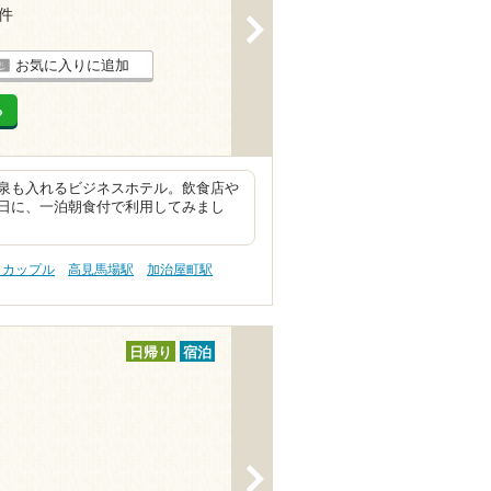
2件
>
お気に入りに追加
る
泉も入れるビジネスホテル。飲食店や
日に、一泊朝食付で利用してみまし
 カップル
高見馬場駅
加治屋町駅
日帰り
宿泊
>