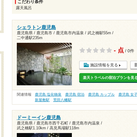
こだわり条件
露天風呂
シェラトン鹿児島
鹿児島県 / 鹿児島市 / 鹿児島市内温泉 /
武之橋駅55m
/
二中通駅235m
- 点
/ 0件
施設情報を見る
楽天トラベルの宿泊プランを見
関連情報
鹿児島 塩化物泉
鹿児島 宿泊
鹿児島 カップル
鹿児島 女
新屋敷駅
荒田八幡駅
ドーミーイン鹿児島
鹿児島県 / 鹿児島市西千石町 / 鹿児島市内温泉 /
武之橋駅1.10km
/
高見馬場駅118m