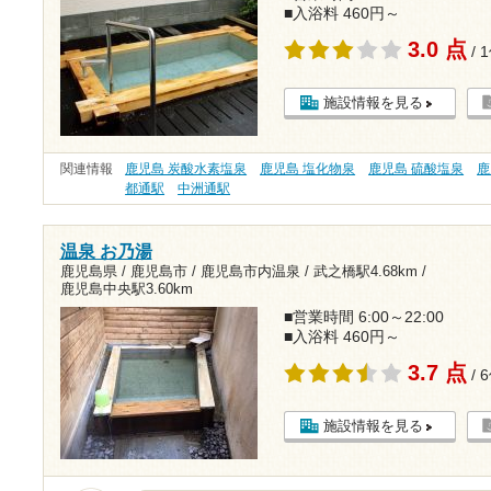
■入浴料 460円～
3.0 点
/ 
施設情報を見る
関連情報
鹿児島 炭酸水素塩泉
鹿児島 塩化物泉
鹿児島 硫酸塩泉
鹿
都通駅
中洲通駅
温泉 お乃湯
鹿児島県 / 鹿児島市 / 鹿児島市内温泉 /
武之橋駅4.68km
/
鹿児島中央駅3.60km
■営業時間 6:00～22:00
■入浴料 460円～
3.7 点
/ 
施設情報を見る