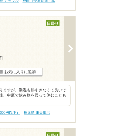
島 カップル
神田（交通局前）駅
日帰り
>
5件
お気に入りに追加
りますが、湯温も熱すぎなくて良いで
後、中庭で飲み物を買って休むことも
000円以下）
鹿児島 露天風呂
日帰り