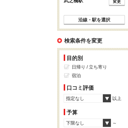
武之橋駅
変更
沿線・駅を選択
検索条件を変更
目的別
日帰り / 立ち寄り
宿泊
口コミ評価
指定なし
以上
予算
下限なし
～