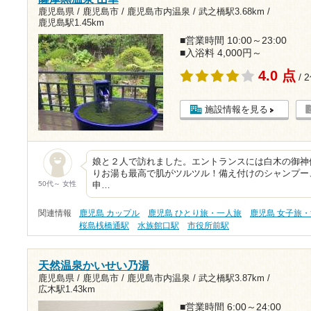
鹿児島県 / 鹿児島市 / 鹿児島市内温泉 /
武之橋駅3.68km
/
鹿児島駅1.45km
■営業時間 10:00～23:00
■入浴料 4,000円～
4.0 点
/ 
施設情報を見る
娘と２人で訪れました。エントランスには白木の御神
りお湯も最高で肌がツルツル！備え付けのシャンプー
50代～ 女性
申…
関連情報
鹿児島 カップル
鹿児島 ひとり旅・一人旅
鹿児島 女子旅
桜島桟橋通駅
水族館口駅
市役所前駅
天然温泉かいせい乃湯
鹿児島県 / 鹿児島市 / 鹿児島市内温泉 /
武之橋駅3.87km
/
広木駅1.43km
■営業時間 6:00～24:00