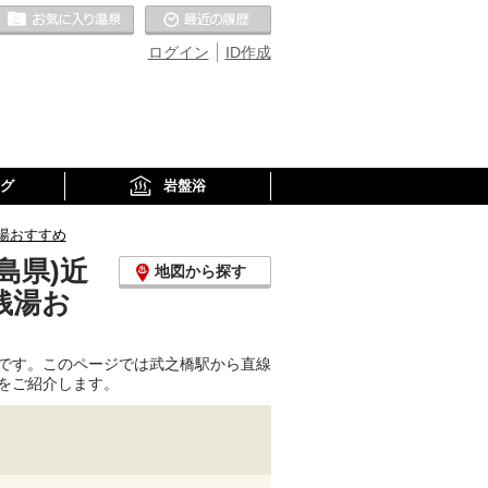
お気に入りの温泉
最近の履歴
ログイン
ID作成
グ
岩盤浴
湯おすすめ
島県)近
地図から探す
銭湯お
です。このページでは武之橋駅から直線
をご紹介します。