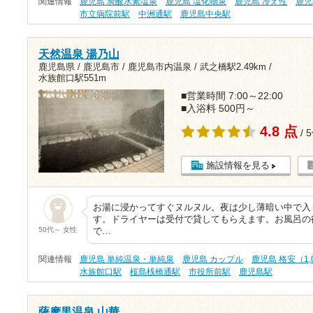
関連情報
鹿児島 炭酸水素塩泉
鹿児島 塩化物泉
鹿児島 冷え性
鹿児
市立病院前駅
中洲通駅
鹿児島中央駅
天然温泉 湯乃山
鹿児島県 / 鹿児島市 / 鹿児島市内温泉 /
武之橋駅2.49km
/
水族館口駅551m
■営業時間 7:00～22:00
■入浴料 500円～
4.8 点
/ 
施設情報を見る
お湯に浸かってすぐヌルヌル。夜は少し薄暗い中で入
す。ドライヤーは受付で貸してもらえます。お風呂の
50代～ 女性
で…
関連情報
鹿児島 単純温泉・単純泉
鹿児島 カップル
鹿児島 格安（1,
水族館口駅
桜島桟橋通駅
市役所前駅
鹿児島駅
薩摩黒温泉 山華