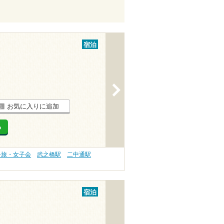
宿泊
>
お気に入りに追加
る
子旅・女子会
武之橋駅
二中通駅
宿泊