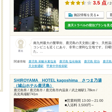
3.5 点
/ 
施設情報を見る
楽天トラベルの宿泊プランを見
南九州最大の繁華街、鹿児島の天文館に建つ、天然温
コンビニも近くにあり、非常に便利な立地です。日曜
匿名
た。…
関連情報
鹿児島 炭酸水素塩泉
鹿児島 塩化物泉
鹿児島 宿泊
鹿児島
天文館通駅
甲東中学校前駅
SHIROYAMA HOTEL kagoshima さつま乃湯
（城山ホテル鹿児島）
鹿児島県 / 鹿児島市 / 鹿児島市内温泉 /
武之橋駅1.78km
/
高見馬場駅741m
■営業時間 13:00～21:00
■入浴料 3,500円～