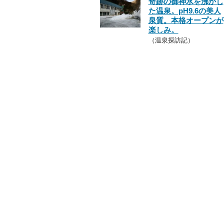
奇跡の御神水を沸かし
た温泉。pH9.6の美人
泉質。本格オープンが
楽しみ。
（温泉探訪記）