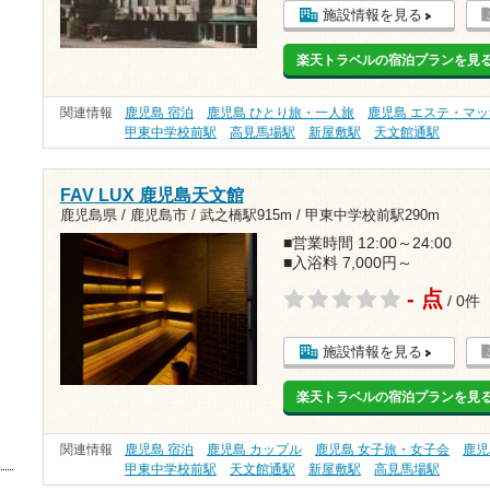
施設情報を見る
楽天トラベルの宿泊プランを見
関連情報
鹿児島 宿泊
鹿児島 ひとり旅・一人旅
鹿児島 エステ・マ
甲東中学校前駅
高見馬場駅
新屋敷駅
天文館通駅
FAV LUX 鹿児島天文館
鹿児島県 / 鹿児島市 /
武之橋駅915m
/
甲東中学校前駅290m
■営業時間 12:00～24:00
■入浴料 7,000円～
- 点
/ 0件
施設情報を見る
楽天トラベルの宿泊プランを見
関連情報
鹿児島 宿泊
鹿児島 カップル
鹿児島 女子旅・女子会
鹿児
甲東中学校前駅
天文館通駅
新屋敷駅
高見馬場駅