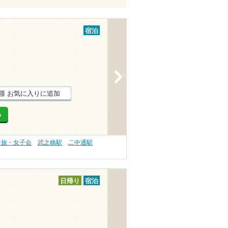
宿泊
>
お気に入りに追加
る
子旅・女子会
武之橋駅
二中通駅
日帰り
宿泊