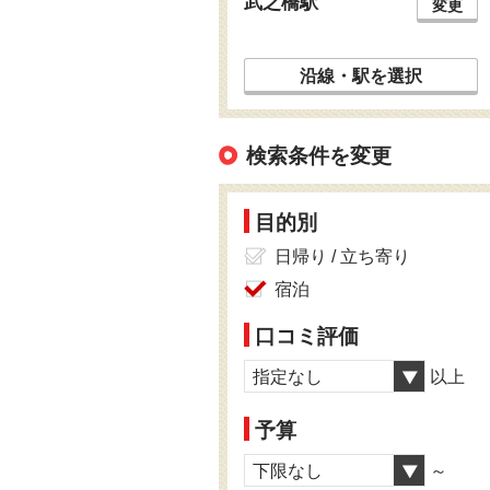
武之橋駅
変更
沿線・駅を選択
検索条件を変更
目的別
日帰り / 立ち寄り
宿泊
口コミ評価
指定なし
以上
予算
下限なし
～