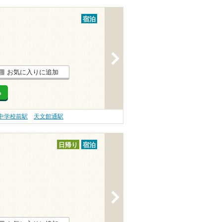
宿泊
>
お気に入りに追加
る
中学校前駅
天文館通駅
日帰り
宿泊
>