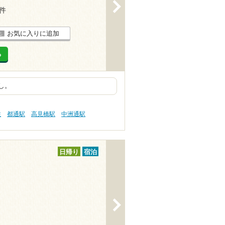
>
2件
お気に入りに追加
る
し。
性
都通駅
高見橋駅
中洲通駅
日帰り
宿泊
>