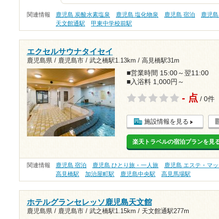
関連情報
鹿児島 炭酸水素塩泉
鹿児島 塩化物泉
鹿児島 宿泊
鹿児島
天文館通駅
甲東中学校前駅
エクセルサウナタイセイ
鹿児島県 / 鹿児島市 /
武之橋駅1.13km
/
高見橋駅31m
■営業時間 15:00～翌11:00
■入浴料 1,000円～
- 点
/ 0件
施設情報を見る
楽天トラベルの宿泊プランを見
関連情報
鹿児島 宿泊
鹿児島 ひとり旅・一人旅
鹿児島 エステ・マ
高見橋駅
加治屋町駅
鹿児島中央駅
高見馬場駅
ホテルグランセレッソ鹿児島天文館
鹿児島県 / 鹿児島市 /
武之橋駅1.15km
/
天文館通駅277m