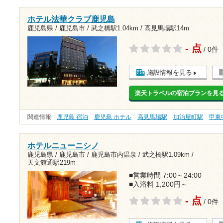
ホテル法華クラブ鹿児島
鹿児島県 / 鹿児島市 /
武之橋駅1.04km
/
高見馬場駅14m
- 点
/ 0件
施設情報を見る
楽天トラベルの宿泊プランを見
関連情報
鹿児島 宿泊
鹿児島 ホテル
高見馬場駅
加治屋町駅
甲東
ホテルニューニシノ
鹿児島県 / 鹿児島市 / 鹿児島市内温泉 /
武之橋駅1.09km
/
天文館通駅219m
■営業時間 7:00～24:00
■入浴料 1,200円～
- 点
/ 0件