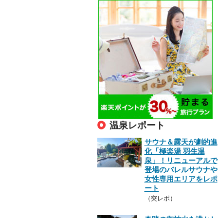
温泉レポート
サウナ＆露天が劇的進
化「極楽湯 羽生温
泉」！リニューアルで
登場のバレルサウナや
女性専用エリアをレポ
ート
（突レポ）