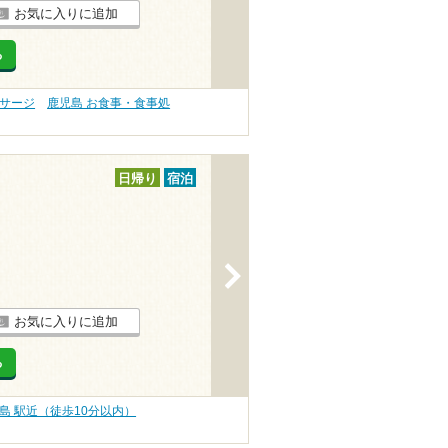
お気に入りに追加
る
ッサージ
鹿児島 お食事・食事処
日帰り
宿泊
>
お気に入りに追加
る
島 駅近（徒歩10分以内）