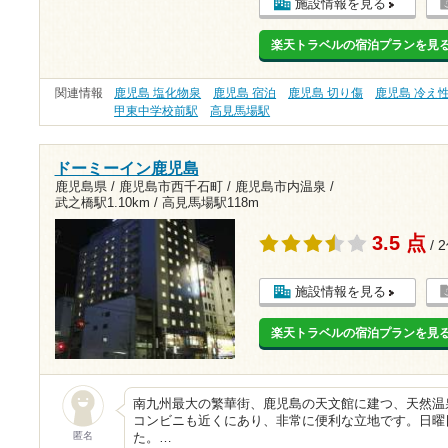
施設情報を見る
楽天トラベルの宿泊プランを見
関連情報
鹿児島 塩化物泉
鹿児島 宿泊
鹿児島 切り傷
鹿児島 冷え
甲東中学校前駅
高見馬場駅
ドーミーイン鹿児島
鹿児島県 / 鹿児島市西千石町 / 鹿児島市内温泉 /
武之橋駅1.10km
/
高見馬場駅118m
3.5 点
/ 
施設情報を見る
楽天トラベルの宿泊プランを見
南九州最大の繁華街、鹿児島の天文館に建つ、天然温
コンビニも近くにあり、非常に便利な立地です。日曜
匿名
た。…