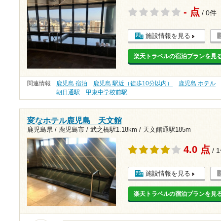
- 点
/ 0件
施設情報を見る
楽天トラベルの宿泊プランを見
関連情報
鹿児島 宿泊
鹿児島 駅近（徒歩10分以内）
鹿児島 ホテル
朝日通駅
甲東中学校前駅
変なホテル鹿児島 天文館
鹿児島県 / 鹿児島市 /
武之橋駅1.18km
/
天文館通駅185m
4.0 点
/ 
施設情報を見る
楽天トラベルの宿泊プランを見