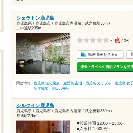
シェラトン鹿児島
鹿児島県 / 鹿児島市 / 鹿児島市内温泉 /
武之橋駅55m
/
二中通駅235m
- 点
/ 0件
施設情報を見る
楽天トラベルの宿泊プランを見
関連情報
鹿児島 塩化物泉
鹿児島 宿泊
鹿児島 カップル
鹿児島 女
新屋敷駅
荒田八幡駅
シルクイン鹿児島
鹿児島県 / 鹿児島市 / 鹿児島市内温泉 /
武之橋駅839m
/
都通駅275m
■営業時間 12:00～23:00
■入浴料 1,000円～