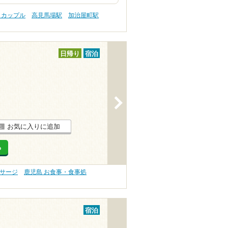
 カップル
高見馬場駅
加治屋町駅
日帰り
宿泊
>
お気に入りに追加
る
ッサージ
鹿児島 お食事・食事処
宿泊