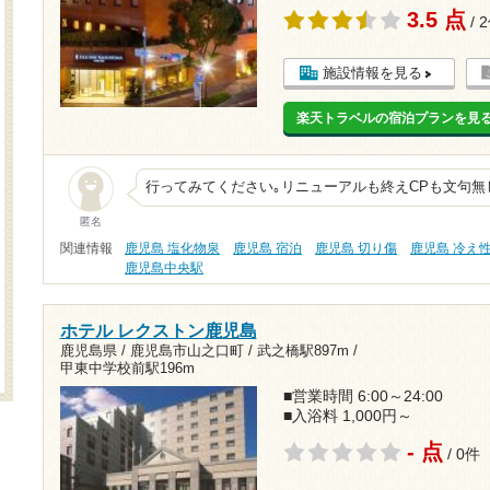
3.5 点
/ 
施設情報を見る
楽天トラベルの宿泊プランを見
行ってみてください｡リニューアルも終えCPも文句無
匿名
関連情報
鹿児島 塩化物泉
鹿児島 宿泊
鹿児島 切り傷
鹿児島 冷え
鹿児島中央駅
ホテル レクストン鹿児島
鹿児島県 / 鹿児島市山之口町 /
武之橋駅897m
/
甲東中学校前駅196m
■営業時間 6:00～24:00
■入浴料 1,000円～
- 点
/ 0件