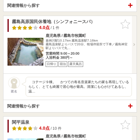
関連情報から探す
霧島高原国民休養地（シンフォニースパ）
お気に入
りに追加
4.0点
/ 1 件
鹿児島県 / 霧島市牧園町
嘉例川駅10.17km
霧島温泉駅7.16km
霧島温泉駅よりバスで20分、牧場停留所で下車／霧島神宮
駅よりバスで丸…
営業時間 9:00～20:00
入浴料金 380円～
日帰り
宿泊
露天風呂
コテージ９棟。 かつての有名音楽家たちの家を再現している
らしく、とても綺麗で居心地が最高。清潔にも心がけてあるし、
温…
匿名
関連情報から探す
関平温泉
お気に入
りに追加
4.0点
/ 10 件
鹿児島県 / 霧島市牧園町