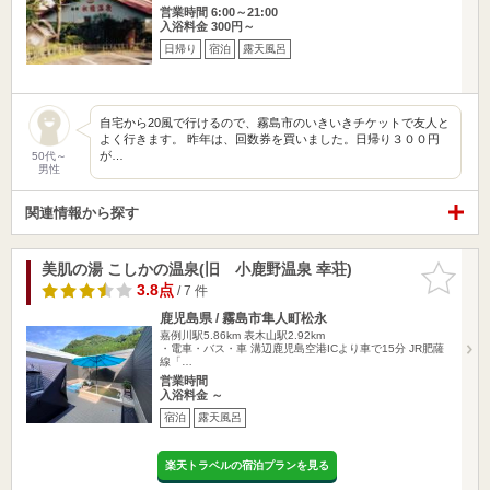
営業時間 6:00～21:00
入浴料金 300円～
日帰り
宿泊
露天風呂
自宅から20風で行けるので、霧島市のいきいきチケットで友人と
よく行きます。 昨年は、回数券を買いました。日帰り３００円
が…
50代～
男性
関連情報から探す
美肌の湯 こしかの温泉(旧 小鹿野温泉 幸荘)
お気に入
りに追加
3.8点
/ 7 件
鹿児島県 / 霧島市隼人町松永
嘉例川駅5.86km
表木山駅2.92km
・電車・バス・車 溝辺鹿児島空港ICより車で15分 JR肥薩
線「…
営業時間
入浴料金 ～
宿泊
露天風呂
楽天トラベルの宿泊プランを見る