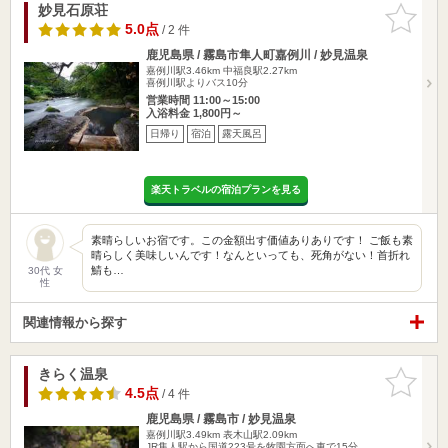
妙見石原荘
お気に入
りに追加
5.0点
/ 2 件
鹿児島県 / 霧島市隼人町嘉例川 / 妙見温泉
嘉例川駅3.46km
中福良駅2.27km
喜例川駅よりバス10分
営業時間 11:00～15:00
入浴料金 1,800円～
日帰り
宿泊
露天風呂
楽天トラベルの宿泊プランを見る
素晴らしいお宿です。この金額出す価値ありありです！ ご飯も素
晴らしく美味しいんです！なんといっても、死角がない！首折れ
鯖も…
30代 女
性
関連情報から探す
きらく温泉
お気に入
りに追加
4.5点
/ 4 件
鹿児島県 / 霧島市 / 妙見温泉
嘉例川駅3.49km
表木山駅2.09km
JR隼人駅から国道223号を牧園方面へ車で15分