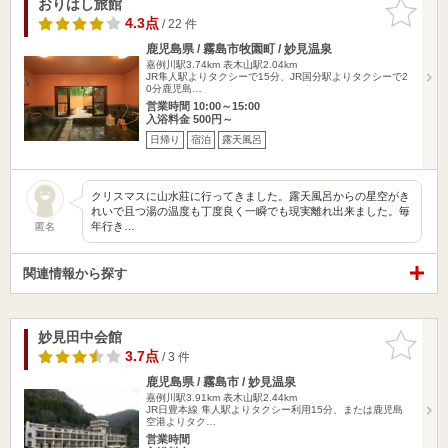
おりはし旅館
お気に入
りに追加
4.3点
/ 22 件
鹿児島県 / 霧島市牧園町 / 妙見温泉
嘉例川駅3.74km
表木山駅2.04km
JR隼人駅よりタクシーで15分、JR国分駅よりタクシーで2
0分鹿児島…
営業時間 10:00～15:00
入浴料金 500円～
日帰り
宿泊
露天風呂
クリスマスに山水莊に行ってきました。露天風呂からの星空がき
れいで且つ湯の温度も丁度良く一瞬でも現実離れ出来ました。毎
年行き…
匿名
関連情報から探す
妙見田中会館
お気に入
りに追加
3.7点
/ 3 件
鹿児島県 / 霧島市 / 妙見温泉
嘉例川駅3.91km
表木山駅2.44km
JR日豊本線 隼人駅よりタクシー利用15分、または鹿児島
空港よりタク…
営業時間