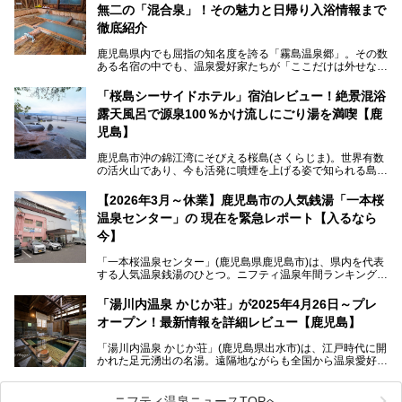
無二の「混合泉」！その魅力と日帰り入浴情報まで
さらに、源泉100％かけ流しのツルツル美肌湯を堪能できる
点にも注目すべき。30年以上全国の温泉を巡った筆者の経
徹底紹介
験上、穴場中の穴場と言っても決して過言ではありません。
鹿児島県内でも屈指の知名度を誇る「霧島温泉郷」。その数
今回は「ちくりん温泉」の家族風呂・大衆風呂・宿泊施設に
ある名宿の中でも、温泉愛好家たちが「ここだけは外せな
ついて、徹底レビューします！
い」と熱い視線を送るのが「霧島湯之谷山荘（以下：湯之谷
山荘）」です。
「桜島シーサイドホテル」宿泊レビュー！絶景混浴
露天風呂で源泉100％かけ流しにごり湯を満喫【鹿
最大の魅力は、ここでしか体験できない絶妙なバランスの
「自噴混合泉」。今回は、その極上の湯を心ゆくまで堪能す
児島】
べく宿泊し、実際に感じたお湯のちからと宿の魅力を詳しく
レポートします。
鹿児島市沖の錦江湾にそびえる桜島(さくらじま)。世界有数
の活火山であり、今も活発に噴煙を上げる姿で知られる島で
また、気軽に立ち寄りたい方のための「日帰り入浴情報」も
す。「桜島シーサイドホテル」は桜島の南端付近に佇むリゾ
併せて解説。温泉マニアをも唸らせる“生きたお湯”の正体に
ートホテル。最大の魅力が、錦江湾に面した絶景混浴露天風
【2026年3月～休業】鹿児島市の人気銭湯「一本桜
迫ります。
呂でしょう。源泉100％かけ流しのにごり湯は、多くの温泉
温泉センター」の 現在を緊急レポート【入るなら
ファンを魅了する存在です。
今】
今回筆者自ら宿泊。桜島シーサイドホテルの“温泉”はじめ、
食事やアクセスなど詳細レビューします。
「一本桜温泉センター」(鹿児島県鹿児島市)は、県内を代表
する人気温泉銭湯のひとつ。ニフティ温泉年間ランキング2
025では、鹿児島県総合第4位を獲得。年中無休かつ24時間
営業なので、就寝前の入浴や寝起き一番の朝湯など利便性が
「湯川内温泉 かじか荘」が2025年4月26日～プレ
抜群！ 多くの常連客やファンでいつも賑わっています。し
オープン！最新情報を詳細レビュー【鹿児島】
かし建物の老朽化に伴い、2026年2月28日24時をもって休
業。現在の施設を取り壊し・同じ場所に新築するため、再開
「湯川内温泉 かじか荘」(鹿児島県出水市)は、江戸時代に開
は約2年後を予定しています。
かれた足元湧出の名湯。遠隔地ながらも全国から温泉愛好家
が訪れ、温泉ファンなら一度は入ってみたい憧れの温泉とも
今回は2025年の年末に訪問・現地体験し、一本桜温泉セン
いえる存在です。2023年にいったん閉館しましたが、その
ターの“現在”を緊急レポートします！
後経営が変わり、復旧作業を実施。2025年4月26日に日帰
ニフティ温泉ニュースTOPへ