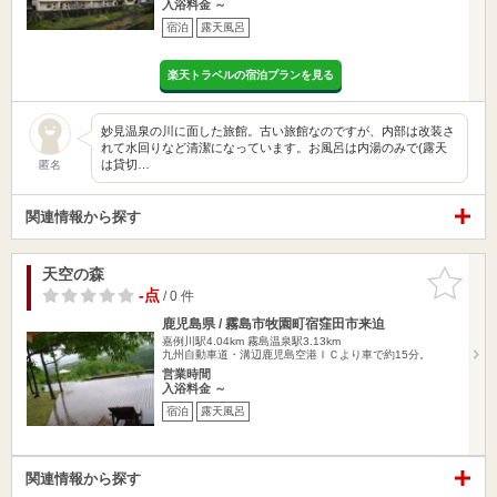
入浴料金 ～
宿泊
露天風呂
楽天トラベルの宿泊プランを見る
妙見温泉の川に面した旅館。古い旅館なのですが、内部は改装さ
れて水回りなど清潔になっています。お風呂は内湯のみで(露天
は貸切…
匿名
関連情報から探す
天空の森
お気に入
りに追加
-点
/ 0 件
鹿児島県 / 霧島市牧園町宿窪田市来迫
嘉例川駅4.04km
霧島温泉駅3.13km
九州自動車道・溝辺鹿児島空港ＩＣより車で約15分。
営業時間
入浴料金 ～
宿泊
露天風呂
関連情報から探す