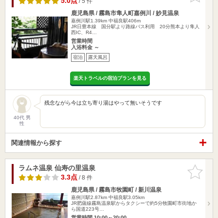
5.0点
/ 5 件
鹿児島県 / 霧島市隼人町嘉例川 / 妙見温泉
嘉例川駅1.39km
中福良駅406m
JR日豊本線 国分駅より路線バス利用 20分熊本より隼人
西IC、R4…
営業時間
入浴料金 ～
宿泊
露天風呂
楽天トラベルの宿泊プランを見る
残念ながら今は立ち寄り湯はやって無いそうです
40代 男
性
関連情報から探す
ラムネ温泉 仙寿の里温泉
お気に入
りに追加
3.3点
/ 8 件
鹿児島県 / 霧島市牧園町 / 新川温泉
嘉例川駅2.87km
中福良駅3.05km
JR肥薩線霧島温泉駅からタクシーで約5分牧園町市街地か
ら国道223号…
営業時間 10:00～20:00