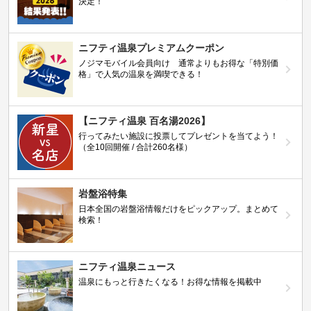
決定！
ニフティ温泉プレミアムクーポン
ノジマモバイル会員向け 通常よりもお得な「特別価
格」で人気の温泉を満喫できる！
【ニフティ温泉 百名湯2026】
行ってみたい施設に投票してプレゼントを当てよう！
（全10回開催 / 合計260名様）
岩盤浴特集
日本全国の岩盤浴情報だけをピックアップ。まとめて
検索！
ニフティ温泉ニュース
温泉にもっと行きたくなる！お得な情報を掲載中