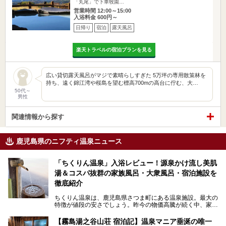
「丸尾」で下車牧園…
営業時間 12:00～15:00
入浴料金 600円～
日帰り
宿泊
露天風呂
楽天トラベルの宿泊プランを見る
広い貸切露天風呂がマジで素晴らしすぎた 5万坪の専用散策林を
持ち、遠く錦江湾や桜島を望む標高700mの高台に佇む、大…
50代～
男性
関連情報から探す
鹿児島県のニフティ温泉ニュース
「ちくりん温泉」入浴レビュー！源泉かけ流し美肌
湯＆コスパ抜群の家族風呂・大衆風呂・宿泊施設を
徹底紹介
ちくりん温泉は、鹿児島県さつま町にある温泉施設。最大の
特徴が値段の安さでしょう。昨今の物価高騰が続く中、家族
風呂1室1時間900円・大衆風呂大人1人300円、宿泊大人1人
4,000円～、と驚くべき価格を維持。
【霧島湯之谷山荘 宿泊記】温泉マニア垂涎の唯一