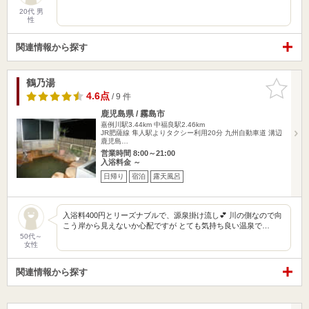
20代 男
性
関連情報から探す
鶴乃湯
お気に入
りに追加
4.6点
/ 9 件
鹿児島県 / 霧島市
嘉例川駅3.44km
中福良駅2.46km
JR肥薩線 隼人駅よりタクシー利用20分 九州自動車道 溝辺
鹿児島…
営業時間 8:00～21:00
入浴料金 ～
日帰り
宿泊
露天風呂
入浴料400円とリーズナブルで、源泉掛け流し💕 川の側なので向
こう岸から見えないか心配ですが とても気持ち良い温泉で…
50代～
女性
関連情報から探す