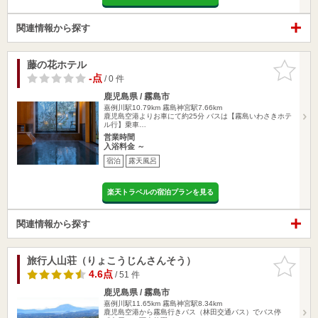
関連情報から探す
藤の花ホテル
お気に入
りに追加
-点
/ 0 件
鹿児島県 / 霧島市
嘉例川駅10.79km
霧島神宮駅7.66km
鹿児島空港よりお車にて約25分 バスは【霧島いわさきホテ
ル行】乗車…
営業時間
入浴料金 ～
宿泊
露天風呂
楽天トラベルの宿泊プランを見る
関連情報から探す
旅行人山荘（りょこうじんさんそう）
お気に入
りに追加
4.6点
/ 51 件
鹿児島県 / 霧島市
嘉例川駅11.65km
霧島神宮駅8.34km
鹿児島空港から霧島行きバス（林田交通バス）でバス停