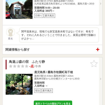
嘉例川駅10.37km
霧島温泉駅7.02km
九州道溝辺鹿児島空港ICよりR223経由、霧島方面へ30分
営業時間 9:00～20:00
入浴料金 380円～
日帰り
露天風呂
関平温泉水は、現地でも財宝温泉水程ではないですが、有名で
す。それに入れるということで行きました。泉質は透明で肌触り
がよかっ…
匿名
関連情報から探す
鳥遊ぶ森の宿 ふたり静
お気に入
りに追加
-点
/ 0 件
鹿児島県 / 霧島市牧園町高千穂
嘉例川駅10.63km
霧島神宮駅7.42km
霧島神宮駅から20分横川インターから30分
営業時間
入浴料金 ～
宿泊
露天風呂
楽天トラベルの宿泊プランを見る