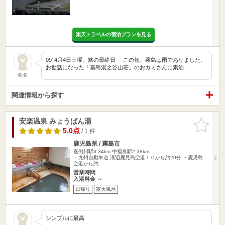
楽天トラベルの宿泊プランを見る
09' 4月4日土曜、旅の最終日--- この朝、霧島は雨でありました。
お世話になった「霧島湯之谷山荘」のおカミさんに素泊…
匿名
関連情報から探す
安楽温泉 みょうばん湯
お気に入
りに追加
5.0点
/ 1 件
鹿児島県 / 霧島市
嘉例川駅3.34km
中福良駅2.38km
・九州自動車道 溝辺鹿児島空港ＩＣから約20分 ・鹿児島
空港から約…
営業時間
入浴料金 ～
日帰り
露天風呂
シンプルに最高