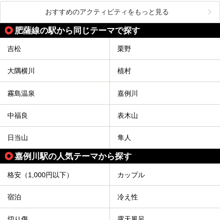
おすすめのアクティビティをもっと見る
肥薩線の駅から同じテーマで探す
吉松
栗野
大隅横川
植村
霧島温泉
嘉例川
中福良
表木山
日当山
隼人
嘉例川駅の人気テーマから探す
格安（1,000円以下）
カップル
宿泊
冷え性
切り傷
露天風呂