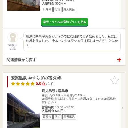
入浴料金 300円～
日帰り
宿泊
露天風呂
楽天トラベルの宿泊プランを見る
糖尿に効果があるというので飲む目的で行き始めました。私には
効果ありました。 ラムネのシュワシュワは感じませんが、とにか
く…
50代～
女性
関連情報から探す
安楽温泉 やすらぎの宿 朱峰
お気に入
りに追加
5.0点
/ 1 件
鹿児島県 / 霧島市
嘉例川駅3.18km
中福良駅2.15km
JR日豊線 隼人駅より温泉バス利用25分、またはJR霧島神
宮駅よりバ…
営業時間 13:00～17:00
入浴料金 500円～
日帰り
宿泊
露天風呂