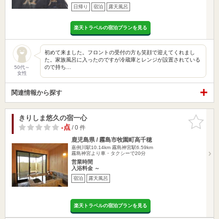
日帰り
宿泊
露天風呂
楽天トラベルの宿泊プランを見る
初めて来ました。フロントの受付の方も笑顔で迎えてくれまし
た。家族風呂に入ったのですが冷蔵庫とレンジが設置されている
ので持ち…
50代～
女性
関連情報から探す
きりしま悠久の宿一心
お気に入
りに追加
-点
/ 0 件
鹿児島県 / 霧島市牧園町高千穂
嘉例川駅10.14km
霧島神宮駅6.59km
霧島神宮より車・タクシーで20分
営業時間
入浴料金 ～
宿泊
露天風呂
楽天トラベルの宿泊プランを見る