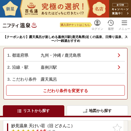
購入済チケットはこちら
ログイン
履歴
メニュー
【クーポンあり】露天風呂が楽しめる嘉例川駅(鹿児島県)近くの温泉、日帰り温泉、ス
ーパー銭湯おすすめ
1. 都道府県
九州・沖縄 / 鹿児島県
2. 沿線・駅
嘉例川駅
3. こだわり条件
露天風呂
こだわり条件を変更する
リストから探す
地図から探す
妙見温泉 天けい荘（旧 どさんこ）
お気に入
りに追加