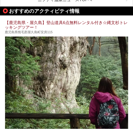
り入浴施設としてプレオープンしました。
おすすめのアクティビティ情報
筆者自身、閉館中もボランティア作業や取材等で数回現地へ
【鹿児島県・屋久島】登山道具6点無料レンタル付き☆縄文杉トレ
乗り込みましたが、今回もオープン前日から初日にかけて現
ッキングツアー！
地訪問。リニューアルした浴室・最新情報を中心に、以前と
の相違点や注意事項などを詳細レビューします。
鹿児島県熊毛郡屋久島町安房115