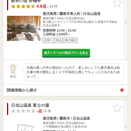
数寄の宿 野鶴亭
お気に入
りに追加
4.8点
/ 14 件
鹿児島県 / 霧島市隼人町 / 日当山温泉
嘉例川駅7.26km
日当山駅819m
隼人駅よりタクシーで7分JR日当山駅から県道472号線を
日当山温泉方…
営業時間 12:00～21:00
入浴料金 2,500円～
日帰り
宿泊
露天風呂
楽天トラベルの宿泊プランを見る
台風の真っ只中の宿泊だったので、楽しみにしてた露天風呂は枯
れ葉や枝が散乱しまくりで不衛生な感じでちょっと入るのをため
らって…
匿名
関連情報から探す
日当山温泉 富士の湯
お気に入
りに追加
-点
/ 0 件
鹿児島県 / 霧島市 / 日当山温泉
嘉例川駅7.47km
日当山駅818m
ＪＲ肥薩線日当山駅から徒歩10分