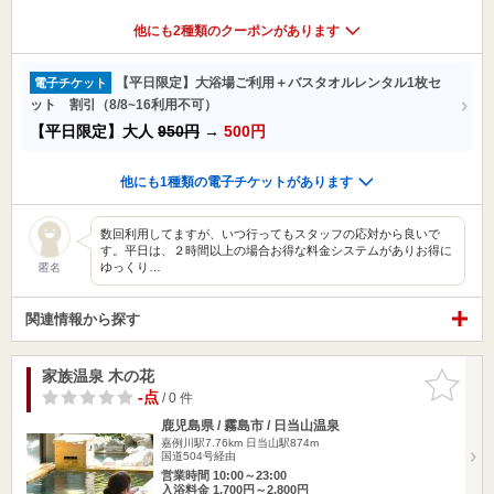
他にも2種類のクーポンがあります
【平日限定】大浴場ご利用＋バスタオルレンタル1枚セ
電子チケット
ット 割引（8/8~16利用不可）
【平日限定】大人
950円
→
500円
他にも1種類の電子チケットがあります
数回利用してますが、いつ行ってもスタッフの応対から良いで
す。平日は、２時間以上の場合お得な料金システムがありお得に
ゆっくり…
匿名
関連情報から探す
家族温泉 木の花
お気に入
りに追加
-点
/ 0 件
鹿児島県 / 霧島市 / 日当山温泉
嘉例川駅7.76km
日当山駅874m
国道504号経由
営業時間 10:00～23:00
入浴料金 1,700円～2,800円