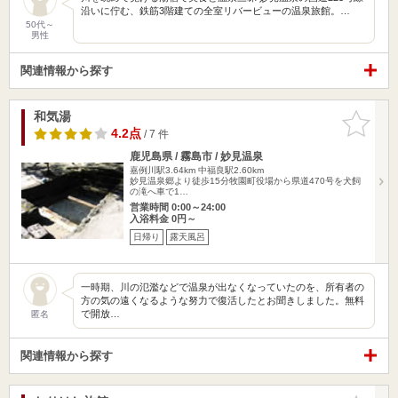
沿いに佇む、鉄筋3階建ての全室リバービューの温泉旅館。…
50代～
男性
関連情報から探す
和気湯
お気に入
りに追加
4.2点
/ 7 件
鹿児島県 / 霧島市 / 妙見温泉
嘉例川駅3.64km
中福良駅2.60km
妙見温泉郷より徒歩15分牧園町役場から県道470号を犬飼
の滝へ車で1…
営業時間 0:00～24:00
入浴料金 0円～
日帰り
露天風呂
一時期、川の氾濫などで温泉が出なくなっていたのを、所有者の
方の気の遠くなるような努力で復活したとお聞きしました。無料
で開放…
匿名
関連情報から探す