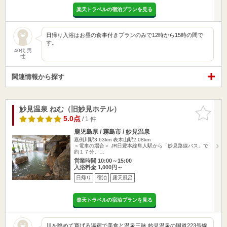
楽天トラベルの宿泊プランを見る
日帰り入浴はお昼の食事付きプランのみで12時から15時の間で
す。
40代 男
性
関連情報から探す
妙見温泉 ねむ（旧妙見ホテル）
お気に入
りに追加
5.0点
/ 1 件
鹿児島県 / 霧島市 / 妙見温泉
嘉例川駅3.63km
表木山駅2.08km
＜電車の場合＞ JR日豊本線隼人駅から「妙見路線バス」で
約１７分。…
営業時間 10:00～15:00
入浴料金 1,000円～
日帰り
宿泊
露天風呂
楽天トラベルの宿泊プランを見る
川を眺めて寛げる湯宿で美食と温泉三昧 妙見温泉の国道223号線