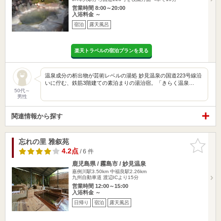
営業時間 8:00～20:00
入浴料金 ～
宿泊
露天風呂
楽天トラベルの宿泊プランを見る
温泉成分の析出物が芸術レベルの湯処 妙見温泉の国道223号線沿
いに佇む、鉄筋3階建ての素泊まりの湯治宿。「きらく温泉…
50代～
男性
関連情報から探す
忘れの里 雅叙苑
お気に入
りに追加
4.2点
/ 6 件
鹿児島県 / 霧島市 / 妙見温泉
嘉例川駅3.50km
中福良駅2.26km
九州自動車道 渡辺ICより15分
営業時間 12:00～15:00
入浴料金 ～
日帰り
宿泊
露天風呂