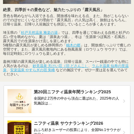
絶景、四季折々の景色など、魅力たっぷりの「露天風呂」
景色を眺めながら入浴できる点、開放感を味わえる点、また、熱がこもらない
のでのぼせにくいなどの理由で「露天風呂」の人気は高く、旅館はもちろん、
日帰り温泉、日帰り入浴施設でも併設しているところが多くあります。
埼玉県の「
杉戸天然温泉 雅楽の湯
」では、四季を通じて味わえる自然と杉戸の
広い空を眺めながら、夏は「源泉あつ湯」、冬は「生源泉つぼ風呂・石風呂」
露天風呂での生源泉かけ流しを楽しめます。
5種類の露天風呂が楽しめる静岡県の「
柚木の郷
」は、開放感たっぷりで癒しの
空間です。また、露天風呂敷地内にある熱風蒸屋（ロウリュウ サウナ）では、
毎日定時刻にロウリュウも楽しめます。
嘉例川駅の露天風呂が楽しめる温泉、日帰り温泉、スーパー銭湯の中でも特に
人気があるのは、
妙見温泉 天けい荘（旧 どさんこ）
、
ラムネ温泉 仙寿の里温
泉
、
安楽温泉 やすらぎの宿 朱峰
などの施設です。ぜひ一度は足を運んでみて
ください。
第20回ニフティ温泉年間ランキング2025
全国約2.2万件の中から頂点に選ばれた、2025年の人
気施設は…
ニフティ温泉 サウナランキング2026
おふろ好きユーザーの投票により、全国No.1サウナが