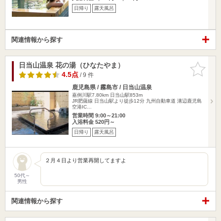
日帰り
露天風呂
関連情報から探す
日当山温泉 花の湯（ひなたやま）
お気に入
りに追加
4.5点
/ 9 件
鹿児島県 / 霧島市 / 日当山温泉
嘉例川駅7.80km
日当山駅853m
JR肥薩線 日当山駅より徒歩12分 九州自動車道 溝辺鹿児島
空港IC…
営業時間 9:00～21:00
入浴料金 520円～
日帰り
露天風呂
２月４日より営業再開してますよ
50代～
男性
関連情報から探す