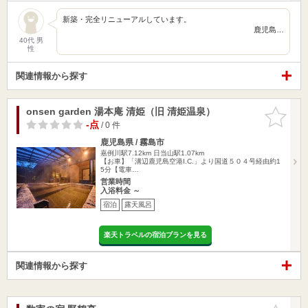
新築・完全リニューアルしています。
鹿児島…
40代 男
性
関連情報から探す
onsen garden 湯本庵 清姫（旧 清姫温泉）
お気に入
りに追加
-点
/ 0 件
鹿児島県 / 霧島市
嘉例川駅7.12km
日当山駅1.07km
【お車】「溝辺鹿児島空港I.C.」より国道５０４号経由約1
5分【電車…
営業時間
入浴料金 ～
宿泊
露天風呂
楽天トラベルの宿泊プランを見る
関連情報から探す