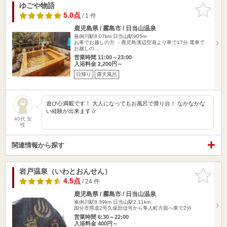
ゆごや物語
お気に入
りに追加
5.0点
/ 1 件
鹿児島県 / 霧島市 / 日当山温泉
嘉例川駅8.07km
日当山駅905m
お車でお越しの方 ・鹿児島溝辺空港より車で17分 電車で
お越しの…
営業時間 11:00～23:00
入浴料金 2,200円～
日帰り
露天風呂
遊び心満載です！ 大人になってもお風呂で滑り台！ なかなかな
い経験が出来ます☆
40代 女
性
関連情報から探す
岩戸温泉（いわとおんせん）
お気に入
りに追加
4.5点
/ 24 件
鹿児島県 / 霧島市 / 日当山温泉
嘉例川駅8.39km
日当山駅2.11km
国分市県道2号久保田信号から隼人町方面へ車で2分
営業時間 6:30～22:00
入浴料金 400円～