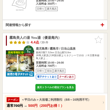
営業時間 10:00～24:00
入浴料金 350円～
日帰り
露天風呂
関連情報から探す
霧島美人の湯 You湯（優湯庵内）
お気に入
りに追加
4.4点
/ 39 件
鹿児島県 / 霧島市 / 日当山温泉
嘉例川駅7.52km
日当山駅519m
JR隼人駅及びJR国分駅よりタクシーで10分 ＪＲ日豊本線
隼人駅よ…
営業時間 10:00～24:00
入浴料金 700円～
日帰り
宿泊
露天風呂
電子チケットあり
クーポンあり
楽天トラベルの宿泊プランを見る
＜平日のみ＞大浴場ご利用割引（8/8～16利用不可）
クーポン
通常
700円
→
500円（200円お得！）