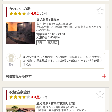
かれい川の湯
お気に入
りに追加
4.0点
/ 1 件
鹿児島県 / 霧島市
嘉例川駅4.59km
表木山駅889m
鹿児島空港・JR肥薩線 嘉例川駅・JR日豊本線 隼人駅より
バス利用東…
営業時間 10:00～23:00
入浴料金 2,800円～
日帰り
露天風呂
鹿児島空港からそれ程遠くない場所、雨降川のほとりに位置する
まだ新しい温泉施設です。この施設の特徴はすべての浴室が貸切
湯であ…
匿名
関連情報から探す
祝橋温泉旅館
お気に入
りに追加
4.4点
/ 5 件
鹿児島県 / 霧島市牧園町宿窪田
嘉例川駅5.04km
霧島温泉駅2.63km
日豊本線 霧島神宮駅下車タクシーで約30分