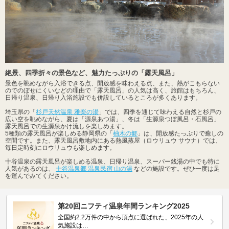
絶景、四季折々の景色など、魅力たっぷりの「露天風呂」
景色を眺めながら入浴できる点、開放感を味わえる点、また、熱がこもらない
のでのぼせにくいなどの理由で「露天風呂」の人気は高く、旅館はもちろん、
日帰り温泉、日帰り入浴施設でも併設しているところが多くあります。
埼玉県の「
杉戸天然温泉 雅楽の湯
」では、四季を通じて味わえる自然と杉戸の
広い空を眺めながら、夏は「源泉あつ湯」、冬は「生源泉つぼ風呂・石風呂」
露天風呂での生源泉かけ流しを楽しめます。
5種類の露天風呂が楽しめる静岡県の「
柚木の郷
」は、開放感たっぷりで癒しの
空間です。また、露天風呂敷地内にある熱風蒸屋（ロウリュウ サウナ）では、
毎日定時刻にロウリュウも楽しめます。
十谷温泉の露天風呂が楽しめる温泉、日帰り温泉、スーパー銭湯の中でも特に
人気があるのは、
十谷温泉郷 温泉民宿 山の湯
などの施設です。ぜひ一度は足
を運んでみてください。
第20回ニフティ温泉年間ランキング2025
全国約2.2万件の中から頂点に選ばれた、2025年の人
気施設は…