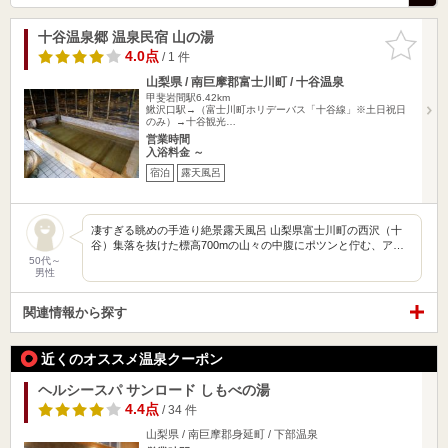
十谷温泉郷 温泉民宿 山の湯
お気に入
りに追加
4.0点
/ 1 件
山梨県 / 南巨摩郡富士川町 / 十谷温泉
甲斐岩間駅6.42km
鰍沢口駅→（富士川町ホリデーバス「十谷線」※土日祝日
のみ）→十谷観光…
営業時間
入浴料金 ～
宿泊
露天風呂
凄すぎる眺めの手造り絶景露天風呂 山梨県富士川町の西沢（十
谷）集落を抜けた標高700mの山々の中腹にポツンと佇む、ア…
50代～
男性
関連情報から探す
近くのオススメ温泉クーポン
ヘルシースパ サンロード しもべの湯
4.4点
/ 34 件
山梨県 / 南巨摩郡身延町 / 下部温泉