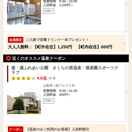
営業時間 9:30～22:00
入浴料金 1,250円～
日帰り
ご入館で栄養ドリンク一本プレゼント！
会員限定
大人入館料：【町外在住】1,250円 【町内在住】600円
近くのオススメ温泉クーポン
遊・湯ふれあい公園 さくらの里温泉・後楽園スポーツク
ラブ
4.0点
/ 6 件
山梨県 / 南アルプス市
営業時間 9:30～21:30
入浴料金 650円～
日帰り
【温泉のみご利用のお客様】入浴料割引
クーポン