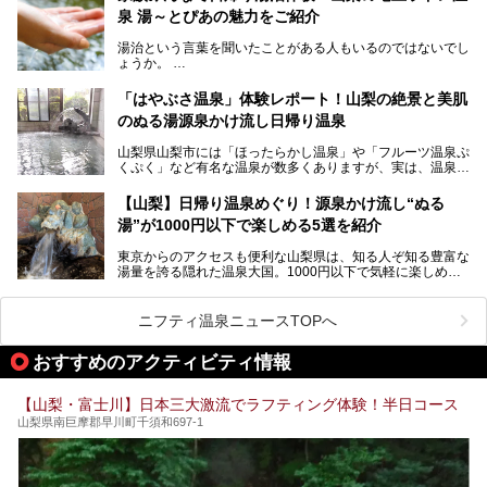
じめ、湯治棟である「別館神泉」を中心に「古湯坊 源泉
泉 湯～とぴあの魅力をご紹介
しかし、最大の魅力は“温泉そのもの”でしょう。自家源泉を
舘」の全貌を徹底紹介します。
所有し、豪快に源泉かけ流しで提供。泡付きのある重曹泉系
湯治という言葉を聞いたことがある人もいるのではないでし
統の単純温泉は、入浴すると実にサッパリ爽快。日帰り入浴
ょうか。
不可なこともあり、全国の温泉ファンがこの温泉を求めて
「ホテル昭和」へ宿泊します。この価格帯のビジネスホテル
なかなか体験できない、湯治体験が日帰りでできる温浴施設
では循環濾過の沸かし湯が一般的ですが、ここは本物の極上
「はやぶさ温泉」体験レポート！山梨の絶景と美肌
が山梨にあります。
温泉。まさに価格破壊と言えるクオリティです。
のぬる湯源泉かけ流し日帰り温泉
家族みんなで楽しめる、山梨県の「竜王ラドン温泉 湯～と
今回は筆者自ら宿泊し、「ホテル昭和」の温泉をはじめ、客
山梨県山梨市には「ほったらかし温泉」や「フルーツ温泉ぷ
ぴあ」の魅力をご紹介します。
室や無料朝食などをご紹介。温泉通が口を揃えて絶賛する神
くぷく」など有名な温泉が数多くありますが、実は、温泉マ
コスパ宿の全貌を徹底解説します！
ニアがわざわざ遠方から足を運ぶ極上の日帰り温泉もあるん
───
です。今回紹介する「はやぶさ温泉」も、そのひとつ。温泉
提供元：株式会社湯ーとぴあ【PR】
【山梨】日帰り温泉めぐり！源泉かけ流し“ぬる
はもちろん、絶景や地元食材を活かしたグルメも堪能できま
この記事は株式会社湯ーとぴあのPRレポート記事です。
湯”が1000円以下で楽しめる5選を紹介
す。
「はやぶさ温泉」が多くの人を惹きつける理由を詳しく解説
東京からのアクセスも便利な山梨県は、知る人ぞ知る豊富な
します。
湯量を誇る隠れた温泉大国。1000円以下で気軽に楽しめ
る、極上の源泉かけ流し日帰り温泉が点在しています。しか
も、これからの季節に嬉しい、じんわりと体の芯まで温ま
る“ぬる湯”が豊富なのも魅力。今回は、湯質も抜群で心ゆく
ニフティ温泉ニュースTOPへ
までリラックスできる山梨のお得な日帰り温泉を、実際体験
した感想と共に紹介します。
おすすめのアクティビティ情報
※ぬる湯とは35℃～39℃程度の体温に近いぬるめ温泉のこ
とです。
【山梨・富士川】日本三大激流でラフティング体験！半日コース
山梨県南巨摩郡早川町千須和697-1