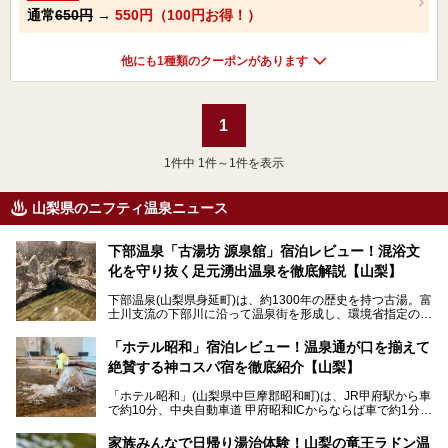
通常
650円
→
550円（100円お得！）
他にも1種類のクーポンがあります
1
1
件中 1件～1件を表示
山梨県のニフティ温泉ニュース
下部温泉「古湯坊 源泉舘」宿泊レビュー！混浴文
化を守り抜く足元湧出温泉を徹底解説【山梨】
下部温泉(山梨県身延町)は、約1300年の歴史を持つ古湯。富
士川支流の下部川に沿って温泉街を形成し、環境省指定の国
民保養温泉地でもあります。
中でも「古湯坊 源泉舘」は、戦国時代に武田信玄公も療養
「ホテル昭和」宿泊レビュー！温泉通が口を揃えて
したと伝えられる名湯の宿。最大の特徴は、令和の現代にお
絶賛する神コスパ宿を徹底紹介【山梨】
いても混浴文化が守られ、老若男女の分け隔て一切無く温泉
入浴を楽しめる点。全国的に混浴温泉は年々少しずつ減少傾
「ホテル昭和」(山梨県中巨摩郡昭和町)は、JR甲府駅から車
向にありますが、「古湯坊 源泉舘」では本来あるべき混浴
で約10分、中央自動車道 甲府昭和ICからならば車で約1分の
の姿が保たれている点に注目すべきでしょう。
場所にあるビジネスホテル。2名1室で1名あたり4,000円台
から、一人泊でも6,000円台から宿泊可能です。
今回は足元湧出の混浴温泉である「かくし湯大岩風呂」をは
家族みんなで日帰り湯治体験！山梨の竜王ラドン温