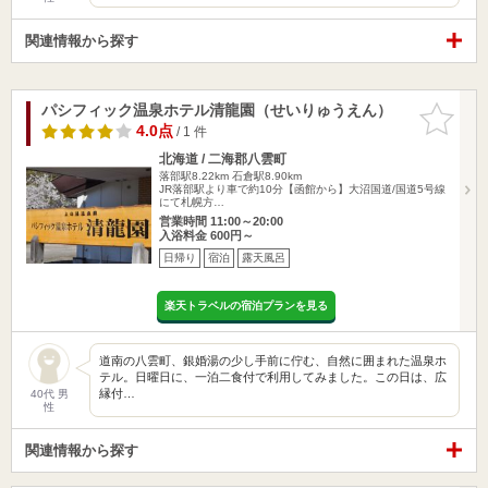
関連情報から探す
パシフィック温泉ホテル清龍園（せいりゅうえん）
お気に入
りに追加
4.0点
/ 1 件
北海道 / 二海郡八雲町
落部駅8.22km
石倉駅8.90km
JR落部駅より車で約10分【函館から】大沼国道/国道5号線
にて札幌方…
営業時間 11:00～20:00
入浴料金 600円～
日帰り
宿泊
露天風呂
楽天トラベルの宿泊プランを見る
道南の八雲町、銀婚湯の少し手前に佇む、自然に囲まれた温泉ホ
テル。日曜日に、一泊二食付で利用してみました。この日は、広
縁付…
40代 男
性
関連情報から探す