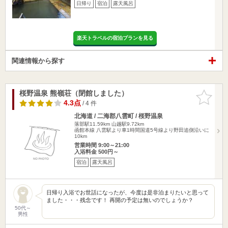
日帰り
宿泊
露天風呂
楽天トラベルの宿泊プランを見る
関連情報から探す
桜野温泉 熊嶺荘（閉館しました）
お気に入
りに追加
4.3点
/ 4 件
北海道 / 二海郡八雲町 / 桜野温泉
落部駅11.59km
山越駅9.72km
函館本線 八雲駅より車1時間国道5号線より野田追側沿いに
10km
営業時間 9:00～21:00
入浴料金 500円～
宿泊
露天風呂
日帰り入浴でお世話になったが、今度は是非泊まりたいと思って
ました・・・残念です！ 再開の予定は無いのでしょうか？
50代～
男性