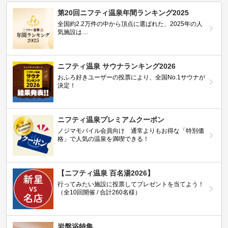
第20回ニフティ温泉年間ランキング2025
全国約2.2万件の中から頂点に選ばれた、2025年の人
気施設は…
ニフティ温泉 サウナランキング2026
おふろ好きユーザーの投票により、全国No.1サウナが
決定！
ニフティ温泉プレミアムクーポン
ノジマモバイル会員向け 通常よりもお得な「特別価
格」で人気の温泉を満喫できる！
【ニフティ温泉 百名湯2026】
行ってみたい施設に投票してプレゼントを当てよう！
（全10回開催 / 合計260名様）
岩盤浴特集