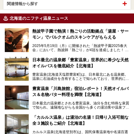
関連情報から探す
北海道のニフティ温泉ニュース
熱波甲子園で熱演！熱ごりの活動拠点「湯屋・サー
モン」でバルクオムのスキンケアがもらえる
2025年5月19日（月）に開催された「熱波甲子園2025春大
会」において、熱波師「熱ごり」が4冠を達成しました！
このたび、バルクオム賞の受賞を記念して、熱ごりさんの活
動拠点である北海道の銭湯「湯屋・サーモン」にて、メンズ
日本最北の温泉郷「豊富温泉」世界的に希少な天然
スキンケアブランド バルクオムの「ONE DAY KIT」を数量
オイルバスを徹底紹介【北海道】
限定でプレゼントいたします。
老若男女問わず、多くの方にご体験いただける製品ですの
豊富温泉(北海道天塩郡豊富町)は、日本最北にある温泉郷。
で、ぜひお試しください。※6月13日配布開始、なくなり次
温泉に石油成分を含有することで知られており、世界的にも
第終了
大変希少な泉質です。また、油分が乾癬やアトピー性皮膚炎
に特効があると言われ、遠隔地ながらも全国から湯治・療養
───
豊富温泉「川島旅館」宿泊レポート！天然オイルバ
目的で多くの人々が訪れます。
提供元：株式会社バルクオム【PR】
ス＆名物バター料理を満喫【北海道】
この記事は株式会社バルクオム商品のPR記事です。
今回、四半世紀以上に渡り全国の温泉を巡り続ける筆者が現
日本最北の温泉郷とされる豊富温泉。油分を含む特殊な泉質
地体験し、独自の視点で豊富温泉の“天然オイルバス”をレポ
で知られ、遠隔地ながらも全国から多くの湯治客や温泉ファ
ート。温泉地概要や日帰り入浴施設をはじめ、宿泊施設・ア
ンが訪れる地です。
クセスまで徹底紹介します！
「カルルス温泉」は湯治の名湯！日帰り入浴可能な
「川島旅館」は、豊富温泉の開湯当初から営業する老舗旅
全３施設もご紹介【北海道】
館。とりわけ温泉の良さと名物のバター料理に定評があり、
口コミの評判も非常に高い宿。今回は筆者自ら宿泊し、自慢
カルルス温泉(北海道登別市)は、国民保養温泉地や名湯百選
の温泉や料理をはじめ、パブリックスペース・客室など宿の