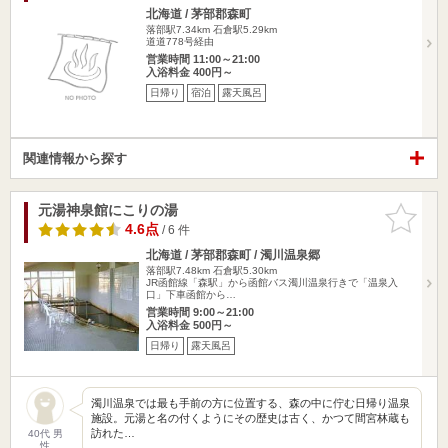
北海道 / 茅部郡森町
落部駅7.34km
石倉駅5.29km
道道778号経由
営業時間 11:00～21:00
入浴料金 400円～
日帰り
宿泊
露天風呂
関連情報から探す
元湯神泉館にこりの湯
お気に入
りに追加
4.6点
/ 6 件
北海道 / 茅部郡森町 / 濁川温泉郷
落部駅7.48km
石倉駅5.30km
JR函館線「森駅」から函館バス濁川温泉行きで「温泉入
口」下車函館から…
営業時間 9:00～21:00
入浴料金 500円～
日帰り
露天風呂
濁川温泉では最も手前の方に位置する、森の中に佇む日帰り温泉
施設。元湯と名の付くようにその歴史は古く、かつて間宮林蔵も
訪れた…
40代 男
性