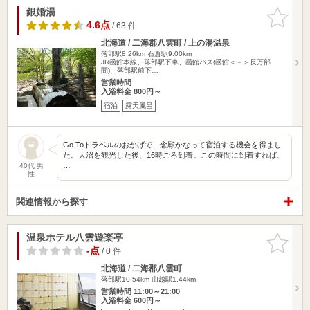
銀婚湯
お気に入
りに追加
4.6点
/ 63 件
北海道 / 二海郡八雲町 / 上の湯温泉
落部駅8.26km
石倉駅9.00km
JR函館本線、落部駅下車、函館バス(函館＜－＞長万部
間)、落部駅前下…
営業時間
入浴料金 800円～
宿泊
露天風呂
Go Toトラベルのおかげで、念願かなって宿泊する機会を得まし
た。大沼を観光した後、16時ごろ到着。この時間に到着すれば、
…
40代 男
性
関連情報から探す
温泉ホテル八雲遊楽亭
お気に入
りに追加
-点
/ 0 件
北海道 / 二海郡八雲町
落部駅10.54km
山越駅1.44km
営業時間 11:00～21:00
入浴料金 600円～