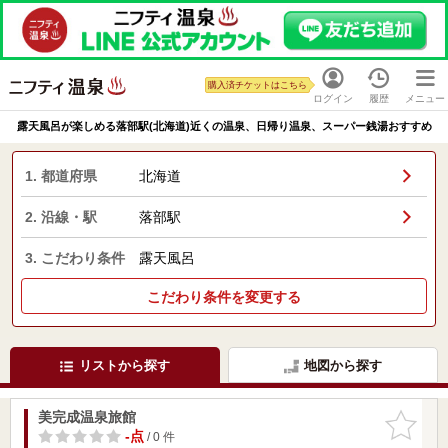
購入済チケットはこちら
ログイン
履歴
メニュー
露天風呂が楽しめる落部駅(北海道)近くの温泉、日帰り温泉、スーパー銭湯おすすめ
1. 都道府県
北海道
2. 沿線・駅
落部駅
3. こだわり条件
露天風呂
こだわり条件を変更する
リストから探す
地図から探す
美完成温泉旅館
お気に入
りに追加
-点
/ 0 件