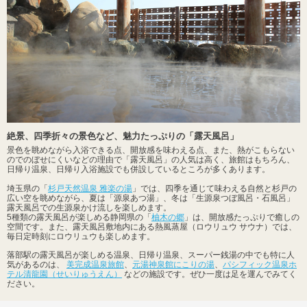
絶景、四季折々の景色など、魅力たっぷりの「露天風呂」
景色を眺めながら入浴できる点、開放感を味わえる点、また、熱がこもらない
のでのぼせにくいなどの理由で「露天風呂」の人気は高く、旅館はもちろん、
日帰り温泉、日帰り入浴施設でも併設しているところが多くあります。
埼玉県の「
杉戸天然温泉 雅楽の湯
」では、四季を通じて味わえる自然と杉戸の
広い空を眺めながら、夏は「源泉あつ湯」、冬は「生源泉つぼ風呂・石風呂」
露天風呂での生源泉かけ流しを楽しめます。
5種類の露天風呂が楽しめる静岡県の「
柚木の郷
」は、開放感たっぷりで癒しの
空間です。また、露天風呂敷地内にある熱風蒸屋（ロウリュウ サウナ）では、
毎日定時刻にロウリュウも楽しめます。
落部駅の露天風呂が楽しめる温泉、日帰り温泉、スーパー銭湯の中でも特に人
気があるのは、
美完成温泉旅館
、
元湯神泉館にこりの湯
、
パシフィック温泉ホ
テル清龍園（せいりゅうえん）
などの施設です。ぜひ一度は足を運んでみてく
ださい。