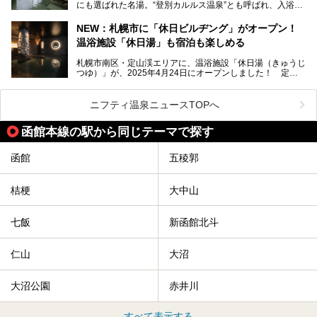
にも選ばれた名湯。“登別カルルス温泉”とも呼ばれ、入浴剤
全貌を徹底的にご紹介します！
としてその名を聞いたことがある方も多いでしょう。観光色
豊かな登別温泉とは対照的な存在で、今も湯治場的な要素が
NEW：札幌市に「休日ビルヂング」がオープン！
残る閑静な温泉地です。
温浴施設「休日湯」も宿泊も楽しめる
今回、四半世紀以上に渡り全国の温泉を巡り続ける筆者が現
札幌市南区・定山渓エリアに、温浴施設「休日湯（きゅうじ
地体験し、カルルス温泉をご紹介。温泉地の概要や泉質解説
つゆ）」が、2025年4月24日にオープンしました！ 定山
をはじめ、日帰り入浴可能な全３施設の紹介・周辺観光・ア
渓の新たなランドマーク「休日ビルヂング」として誕生した
クセスまで徹底紹介します！
この施設は、温泉・サウナの「休日湯」・ラウンジの「THE
LOUNGE DAYOF」・グルメ「休日洋麺店」・ホテル「エク
ニフティ温泉ニュースTOPへ
スクラメーションホテル」で構成された、まさに大人の癒し
空間。
函館本線の駅から同じテーマで探す
今回は、そんな「休日ビルヂング」の魅力を5つのポイント
からご紹介します。
函館
五稜郭
桔梗
大中山
七飯
新函館北斗
仁山
大沼
大沼公園
赤井川
すべて表示する