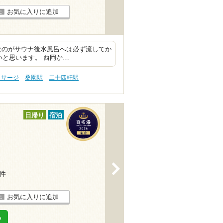
お気に入りに追加
なのがサウナ後水風呂へは必ず流してか
いと思います。 西岡か…
ッサージ
桑園駅
二十四軒駅
日帰り
宿泊
>
7件
お気に入りに追加
る