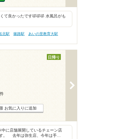
くて良かったです🤣🤣🤣 水風呂がも
拓北駅
篠路駅
あいの里教育大駅
日帰り
>
5件
お気に入りに追加
本中に店舗展開しているチェーン店
す。 去年は弥生店、今年は手…