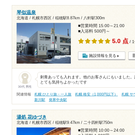
琴似温泉
北海道 / 札幌市西区 /
稲穂駅8.87km
/
八軒駅300m
■営業時間 15:00～21:00
■入浴料 500円～
5.0 点
/ 
施設情報を見る
刺青あっても入れます。他のお客さんにもいました。
とても気持ちよかったです
30代 男性
関連情報
札幌 ひとり旅・一人旅
札幌 格安（1,000円以下）
札幌 サ
新川駅
発寒中央駅
湯処 花ゆづき
北海道 / 札幌市西区 /
稲穂駅9.47km
/
二十四軒駅750m
■営業時間 10:00～24:00