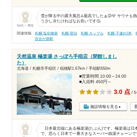
雪が降る中の露天風呂♨️最高でしたぁ😊🩵 サウナも熱
う少し冷たければなお良いです🤔
50代～ 男性
関連情報
札幌 塩化物泉
札幌 宿泊
札幌 カップル
札幌 子連れOK
百合が原駅
天然温泉 極楽湯 さっぽろ手稲店（閉館しまし
た）
北海道 / 札幌市手稲区 /
稲穂駅1.67km
/
手稲駅650m
■営業時間 10:00～24:00
■入浴料 450円～
3.0 点
/ 
施設情報を見る
日本最北端にある極楽湯(たぶん)です。極楽湯は日
で、恐らく日本で一番大きなスーパー銭湯チェーンで