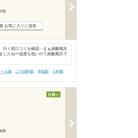
>
17件
お気に入りに追加
。行く前口コミを確認‥まぁ炭酸風呂
ましたね〜温度も低いので炭酸風呂で
・一人旅
二十四軒駅
琴似駅
八軒駅
日帰り
>
34件