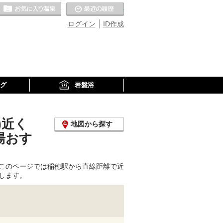
お気に入りの温泉
最近の履歴
ログイン
ID作成
グ
岩盤浴
)近く
地図から探す
湯おす
このページでは稲穂駅から直線距離で近
します。