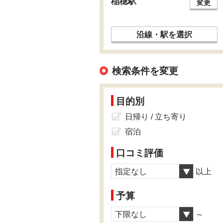
稲穂駅
変更
沿線・駅を選択
検索条件を変更
目的別
日帰り / 立ち寄り
宿泊
口コミ評価
指定なし
以上
予算
下限なし
～