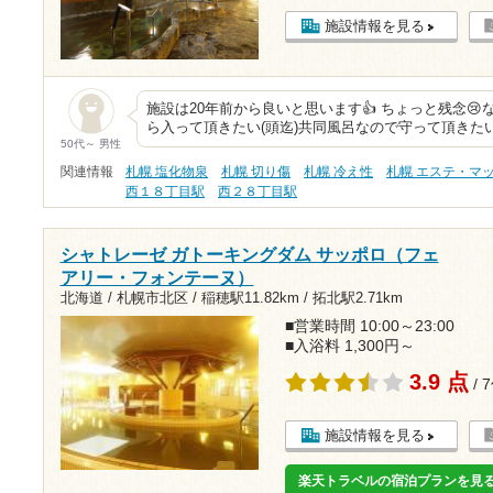
施設情報を見る
施設は20年前から良いと思います👍 ちょっと残念
ら入って頂きたい(頭迄)共同風呂なので守って頂きた
50代～ 男性
関連情報
札幌 塩化物泉
札幌 切り傷
札幌 冷え性
札幌 エステ・マ
西１８丁目駅
西２８丁目駅
シャトレーゼ ガトーキングダム サッポロ（フェ
アリー・フォンテーヌ）
北海道 / 札幌市北区 /
稲穂駅11.82km
/
拓北駅2.71km
■営業時間 10:00～23:00
■入浴料 1,300円～
3.9 点
/ 
施設情報を見る
楽天トラベルの宿泊プランを見