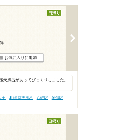
日帰り
>
1件
お気に入りに追加
露天風呂があってびっくりしました。
ウナ
札幌 露天風呂
八軒駅
琴似駅
日帰り