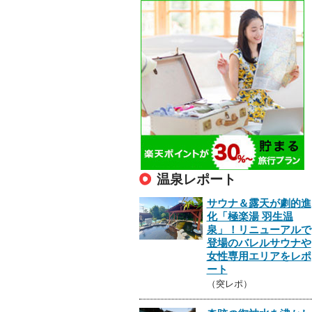
温泉レポート
サウナ＆露天が劇的進
化「極楽湯 羽生温
泉」！リニューアルで
登場のバレルサウナや
女性専用エリアをレポ
ート
（突レポ）