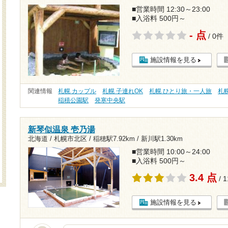
■営業時間 12:30～23:00
■入浴料 500円～
- 点
/ 0件
施設情報を見る
関連情報
札幌 カップル
札幌 子連れOK
札幌 ひとり旅・一人旅
札
稲積公園駅
発寒中央駅
新琴似温泉 壱乃湯
北海道 / 札幌市北区 /
稲穂駅7.92km
/
新川駅1.30km
■営業時間 10:00～24:00
■入浴料 500円～
3.4 点
/ 
施設情報を見る