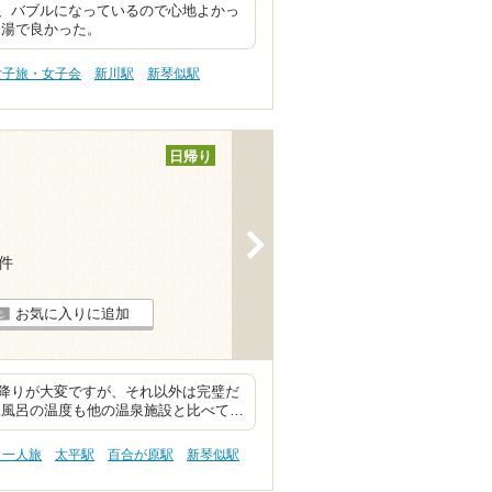
、バブルになっているので心地よかっ
ま湯で良かった。
女子旅・女子会
新川駅
新琴似駅
日帰り
>
8件
お気に入りに追加
降りが大変ですが、それ以外は完璧だ
水風呂の温度も他の温泉施設と比べて…
・一人旅
太平駅
百合が原駅
新琴似駅