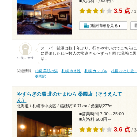
■入浴料 1,000円～
3.5 点
/ 
施設情報を見る
スーパー銭湯は数十年ぶり。行きやすいのでこちらに
に居ましたね〜数人の常連さん〜ずっと同じ場所に居
50代～ 女性
ゆ…
関連情報
札幌 美肌の湯
札幌 冷え性
札幌 カップル
札幌 ひとり旅
桑園駅
やすらぎの湯 北のたまゆら 桑園店（そうえんて
ん）
北海道 / 札幌市中央区 /
稲穂駅10.71km
/
桑園駅277m
■営業時間 7:00～25:00
■入浴料 500円～
3.6 点
/ 