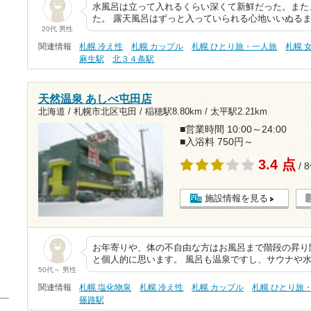
水風呂は立って入れるくらい深くて新鮮だった。また
た。 露天風呂はずっと入っていられる心地いいぬる
20代 男性
関連情報
札幌 冷え性
札幌 カップル
札幌 ひとり旅・一人旅
札幌 
麻生駅
北３４条駅
天然温泉 あしべ屯田店
北海道 / 札幌市北区屯田 /
稲穂駅8.80km
/
太平駅2.21km
■営業時間 10:00～24:00
■入浴料 750円～
3.4 点
/ 
施設情報を見る
お年寄りや、体の不自由な方はお風呂まで階段の昇り
と個人的に思います。 風呂も温泉ですし、サウナや
50代～ 男性
関連情報
札幌 塩化物泉
札幌 冷え性
札幌 カップル
札幌 ひとり旅
篠路駅