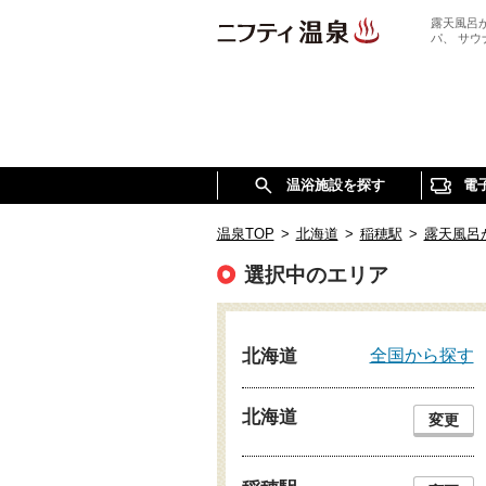
露天風呂
パ、 サ
温浴施設を探す
電
温泉TOP
>
北海道
>
稲穂駅
>
露天風呂
選択中のエリア
全国から探す
北海道
北海道
変更