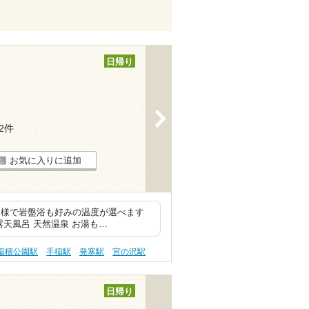
日帰り
>
12件
お気に入りに追加
多様で岩盤浴も好みの温度が選べます
天風呂 天然温泉 お湯も…
稲積公園駅
手稲駅
発寒駅
宮の沢駅
日帰り