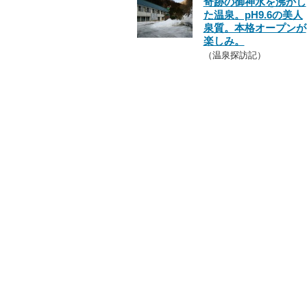
奇跡の御神水を沸かし
た温泉。pH9.6の美人
泉質。本格オープンが
楽しみ。
（温泉探訪記）