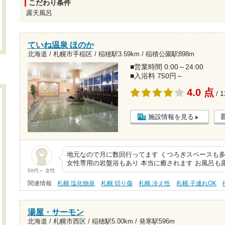
こだわり条件
露天風呂
ていね温泉 ほのか
北海道 / 札幌市手稲区 /
稲穂駅3.59km
/
稲積公園駅898m
■営業時間 0:00～24:00
■入浴料 750円～
4.0 点
/ 
施設情報を見る
地元なので月に数回行ってます くつろぎスペースも
女性専用の岩盤浴もあり 本当に癒されます お風呂も露
50代～ 女性
関連情報
札幌 塩化物泉
札幌 切り傷
札幌 冷え性
札幌 子連れOK
湯屋・サーモン
北海道 / 札幌市西区 /
稲穂駅5.00km
/
発寒駅596m