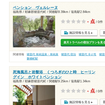
ペンション ヴェルレーヌ
福島県 / 耶麻郡猪苗代町 /
関都駅8.39km
/
翁島駅2.84km
- 点
/ 0件
施設情報を見る
楽天トラベルの宿泊プランを見
関連情報
猪苗代 単純温泉・単純泉
猪苗代 宿泊
猪苗代 冷え性
猪苗
磐梯町駅
死海風呂と岩盤浴 くつろぎのひと時 ヒーリン
グイン ホワイトペンション
福島県 / 耶麻郡猪苗代町 /
関都駅9.25km
/
翁島駅1.34km
- 点
/ 0件
施設情報を見る