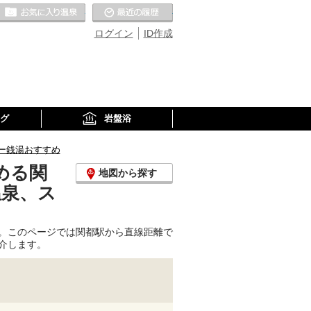
お気に入りの温泉
最近の履歴
ログイン
ID作成
グ
岩盤浴
ー銭湯おすすめ
める関
地図から探す
温泉、ス
。このページでは関都駅から直線距離で
介します。