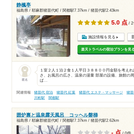
静楓亭
福島県 / 耶麻郡猪苗代町 /
関都駅7.37km
/
猪苗代駅2.43km
5.0 点
/ 
施設情報を見る
楽天トラベルの宿泊プランを見
１室２人１泊２食１人平日３８８００円金額を考えれ
さ、お風呂の広さ、温泉の湯量 部屋の設備、旅館の
匿名
ば…
関連情報
猪苗代 宿泊
猪苗代 紅葉
猪苗代 エステ・マッサージ
猪苗
川桁駅
関都駅
囲炉裏と温泉露天風呂 コッヘル磐梯
福島県 / 耶麻郡猪苗代町 /
関都駅7.37km
/
猪苗代駅2.62km
- 点
/ 0件