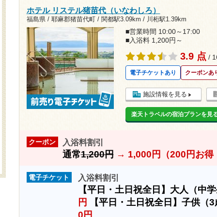
ホテル リステル猪苗代（いなわしろ）
福島県 / 耶麻郡猪苗代町 /
関都駅3.09km
/
川桁駅1.39km
■営業時間 10:00～17:00
■入浴料 1,200円～
3.9 点
/ 
電子チケットあり
クーポンあ
施設情報を見る
楽天トラベルの宿泊プランを見
入浴料割引
クーポン
通常
1,200円
→
1,000円（200円お
入浴料割引
電子チケット
【平日・土日祝全日】大人（中
円
【平日・土日祝全日】子供（3
0円