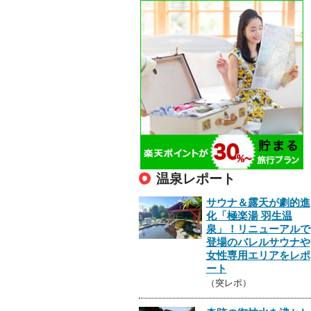
温泉レポート
サウナ＆露天が劇的進
化「極楽湯 羽生温
泉」！リニューアルで
登場のバレルサウナや
女性専用エリアをレポ
ート
（突レポ）