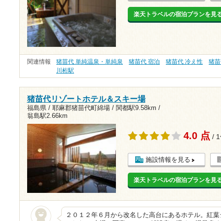
楽天トラベルの宿泊プランを見
関連情報
猪苗代 単純温泉・単純泉
猪苗代 宿泊
猪苗代 冷え性
猪苗
川桁駅
猪苗代リゾートホテル＆スキー場
福島県 / 耶麻郡猪苗代町綿場 /
関都駅9.58km
/
翁島駅2.66km
4.0 点
/ 
施設情報を見る
楽天トラベルの宿泊プランを見
２０１２年６月から改名した高台にあるホテル。紅葉