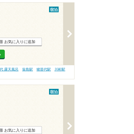
宿泊
>
お気に入りに追加
る
代 露天風呂
翁島駅
猪苗代駅
川桁駅
宿泊
>
お気に入りに追加