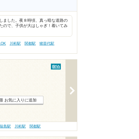
しました。夜８時頃、真っ暗な道路の
たので、子供が大はしゃぎ！着いてみ
OK
川桁駅
関都駅
猪苗代駅
宿泊
>
お気に入りに追加
翁島駅
川桁駅
関都駅