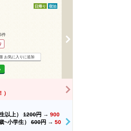
日帰り
宿泊
16件
>
り
お気に入りに追加
る
>
得！）
学生以上）
1200円
→
900
歳~小学生）
600円
→
50
>