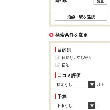
関都駅
変更
沿線・駅を選択
検索条件を変更
目的別
日帰り / 立ち寄り
宿泊
口コミ評価
指定なし
以上
予算
下限なし
～