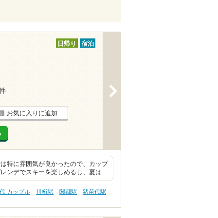
日帰り
宿泊
>
2件
お気に入りに追加
る
では特に雰囲気が良かったので、カップ
ゲレンデでスキーを楽しめるし、夏は…
代 カップル
川桁駅
関都駅
猪苗代駅