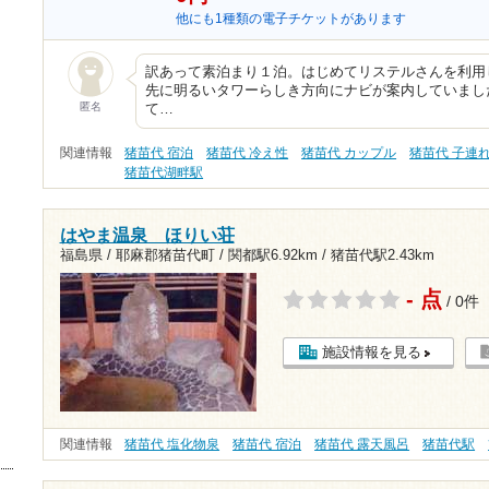
他にも1種類の電子チケットがあります
訳あって素泊まり１泊。はじめてリステルさんを利用
先に明るいタワーらしき方向にナビが案内していまし
匿名
て…
関連情報
猪苗代 宿泊
猪苗代 冷え性
猪苗代 カップル
猪苗代 子連れ
猪苗代湖畔駅
はやま温泉 ほりい荘
福島県 / 耶麻郡猪苗代町 /
関都駅6.92km
/
猪苗代駅2.43km
- 点
/ 0件
施設情報を見る
関連情報
猪苗代 塩化物泉
猪苗代 宿泊
猪苗代 露天風呂
猪苗代駅