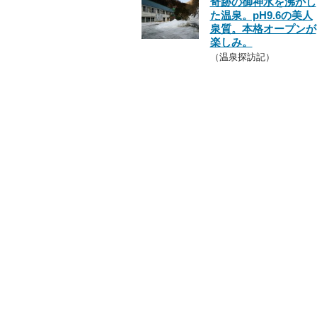
奇跡の御神水を沸かし
た温泉。pH9.6の美人
泉質。本格オープンが
楽しみ。
（温泉探訪記）