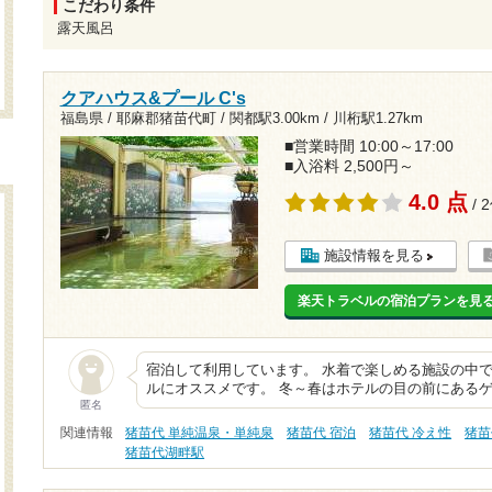
こだわり条件
露天風呂
クアハウス&プール C's
福島県 / 耶麻郡猪苗代町 /
関都駅3.00km
/
川桁駅1.27km
■営業時間 10:00～17:00
■入浴料 2,500円～
4.0 点
/ 
施設情報を見る
楽天トラベルの宿泊プランを見
宿泊して利用しています。 水着で楽しめる施設の中
ルにオススメです。 冬～春はホテルの目の前にある
匿名
関連情報
猪苗代 単純温泉・単純泉
猪苗代 宿泊
猪苗代 冷え性
猪苗
猪苗代湖畔駅