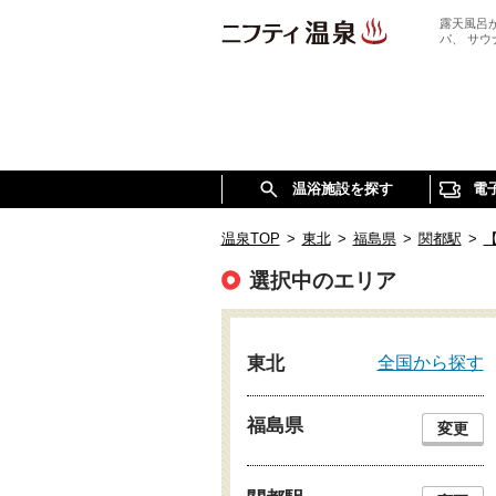
露天風呂
パ、 サ
温浴施設を探す
電
温泉TOP
>
東北
>
福島県
>
関都駅
>
選択中のエリア
全国から探す
東北
福島県
変更