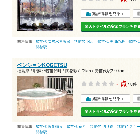
施設情報を見る
楽天トラベルの宿泊プランを見
関連情報
猪苗代 炭酸水素塩泉
猪苗代 宿泊
猪苗代 美肌の湯
猪苗代
関都駅
ペンションKOGETSU
福島県 / 耶麻郡猪苗代町 /
関都駅7.72km
/
猪苗代駅2.90km
- 点
/ 0件
施設情報を見る
楽天トラベルの宿泊プランを見
関連情報
猪苗代 塩化物泉
猪苗代 宿泊
猪苗代 切り傷
猪苗代 スキ
関都駅