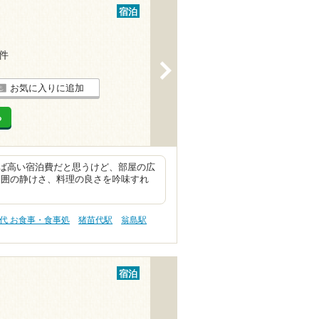
宿泊
2件
>
お気に入りに追加
る
ば高い宿泊費だと思うけど、部屋の広
周囲の静けさ、料理の良さを吟味すれ
代 お食事・食事処
猪苗代駅
翁島駅
宿泊