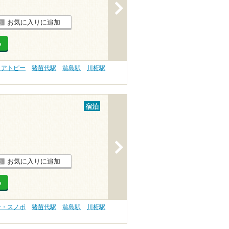
>
お気に入りに追加
る
 アトピー
猪苗代駅
翁島駅
川桁駅
宿泊
>
お気に入りに追加
る
ー・スノボ
猪苗代駅
翁島駅
川桁駅