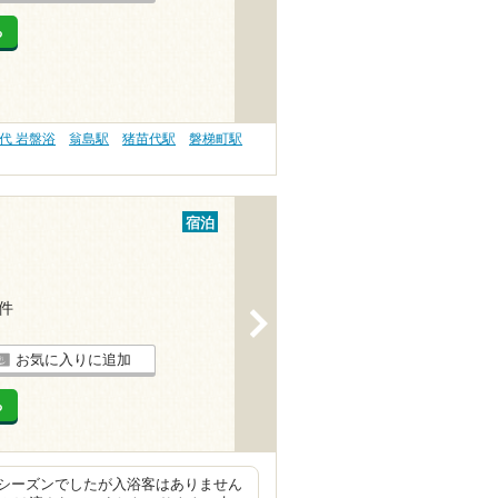
る
代 岩盤浴
翁島駅
猪苗代駅
磐梯町駅
宿泊
1件
>
お気に入りに追加
る
シーズンでしたが入浴客はありません