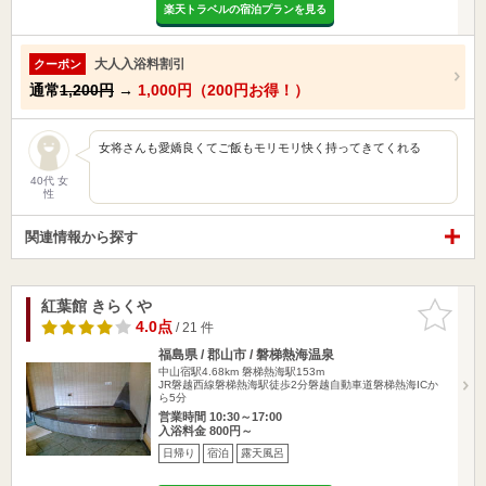
楽天トラベルの宿泊プランを見る
大人入浴料割引
クーポン
通常
1,200円
→
1,000円（200円お得！）
女将さんも愛嬌良くてご飯もモリモリ快く持ってきてくれる
40代 女
性
関連情報から探す
紅葉館 きらくや
お気に入
りに追加
4.0点
/ 21 件
福島県 / 郡山市 / 磐梯熱海温泉
中山宿駅4.68km
磐梯熱海駅153m
JR磐越西線磐梯熱海駅徒歩2分磐越自動車道磐梯熱海ICか
ら5分
営業時間 10:30～17:00
入浴料金 800円～
日帰り
宿泊
露天風呂