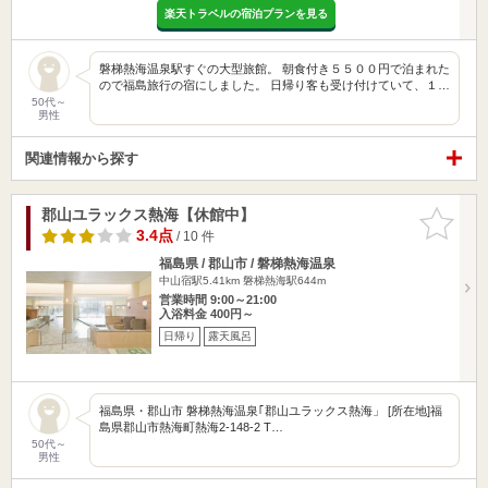
楽天トラベルの宿泊プランを見る
磐梯熱海温泉駅すぐの大型旅館。 朝食付き５５００円で泊まれた
ので福島旅行の宿にしました。 日帰り客も受け付けていて、１…
50代～
男性
関連情報から探す
郡山ユラックス熱海【休館中】
お気に入
りに追加
3.4点
/ 10 件
福島県 / 郡山市 / 磐梯熱海温泉
中山宿駅5.41km
磐梯熱海駅644m
営業時間 9:00～21:00
入浴料金 400円～
日帰り
露天風呂
福島県・郡山市 磐梯熱海温泉｢郡山ユラックス熱海」 [所在地]福
島県郡山市熱海町熱海2-148-2 T…
50代～
男性