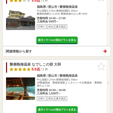
3.0点
/ 1 件
福島県 / 郡山市 / 磐梯熱海温泉
中山宿駅3.27km
磐梯熱海駅1.80km
磐梯熱海駅から10分 磐梯熱海ICから車で6分
営業時間 10:00～17:00
入浴料金 500円～
日帰り
宿泊
露天風呂
楽天トラベルの宿泊プランを見る
関連情報から探す
磐梯熱海温泉 なでしこの宿 大和
お気に入
りに追加
5.0点
/ 1 件
福島県 / 郡山市 / 磐梯熱海温泉
中山宿駅3.27km
磐梯熱海駅1.80km
JR磐越西線 磐梯熱海駅よりタクシー5分磐越道 磐梯熱
海ICより2k…
営業時間 10:00～18:00
入浴料金 1,500円～
日帰り
宿泊
露天風呂
楽天トラベルの宿泊プランを見る