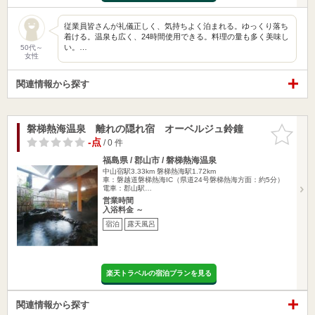
従業員皆さんが礼儀正しく、気持ちよく泊まれる。ゆっくり落ち
着ける。温泉も広く、24時間使用できる。料理の量も多く美味し
い。…
50代～
女性
関連情報から探す
磐梯熱海温泉 離れの隠れ宿 オーベルジュ鈴鐘
お気に入
りに追加
-点
/ 0 件
福島県 / 郡山市 / 磐梯熱海温泉
中山宿駅3.33km
磐梯熱海駅1.72km
車：磐越道磐梯熱海IC（県道24号磐梯熱海方面：約5分）
電車：郡山駅…
営業時間
入浴料金 ～
宿泊
露天風呂
楽天トラベルの宿泊プランを見る
関連情報から探す