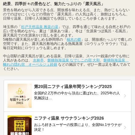
絶景、四季折々の景色など、魅力たっぷりの「露天風呂」
景色を眺めながら入浴できる点、開放感を味わえる点、また、熱がこもらない
のでのぼせにくいなどの理由で「露天風呂」の人気は高く、旅館はもちろん、
日帰り温泉、日帰り入浴施設でも併設しているところが多くあります。
埼玉県の「
杉戸天然温泉 雅楽の湯
」では、四季を通じて味わえる自然と杉戸の
広い空を眺めながら、夏は「源泉あつ湯」、冬は「生源泉つぼ風呂・石風呂」
露天風呂での生源泉かけ流しを楽しめます。
5種類の露天風呂が楽しめる静岡県の「
柚木の郷
」は、開放感たっぷりで癒しの
空間です。また、露天風呂敷地内にある熱風蒸屋（ロウリュウ サウナ）では、
毎日定時刻にロウリュウも楽しめます。
中山宿駅の露天風呂が楽しめる温泉、日帰り温泉、スーパー銭湯の中でも特に
人気があるのは、
水林亭
、
磐梯熱海温泉 なでしこの宿 大和
、
磐梯熱海温泉
離れの隠れ宿 オーベルジュ鈴鐘
などの施設です。ぜひ一度は足を運んでみて
ください。
第20回ニフティ温泉年間ランキング2025
全国約2.2万件の中から頂点に選ばれた、2025年の人
気施設は…
ニフティ温泉 サウナランキング2026
おふろ好きユーザーの投票により、全国No.1サウナが
決定！