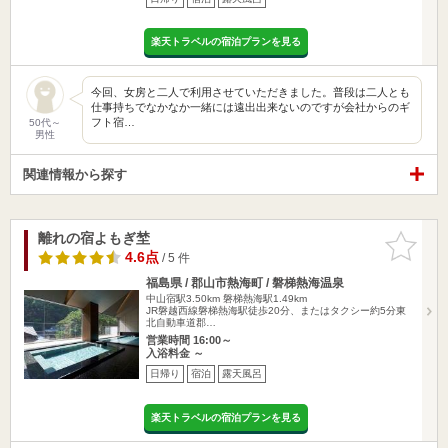
楽天トラベルの宿泊プランを見る
今回、女房と二人で利用させていただきました。普段は二人とも
仕事持ちでなかなか一緒には遠出出来ないのですが会社からのギ
フト宿…
50代～
男性
関連情報から探す
離れの宿よもぎ埜
お気に入
りに追加
4.6点
/ 5 件
福島県 / 郡山市熱海町 / 磐梯熱海温泉
中山宿駅3.50km
磐梯熱海駅1.49km
JR磐越西線磐梯熱海駅徒歩20分、またはタクシー約5分東
北自動車道郡…
営業時間 16:00～
入浴料金 ～
日帰り
宿泊
露天風呂
楽天トラベルの宿泊プランを見る