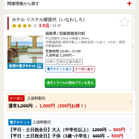
関連情報から探す
ホテル リステル猪苗代（いなわしろ）
お気に入
りに追加
3.9点
/ 16 件
福島県 / 耶麻郡猪苗代町
中山宿駅8.10km
川桁駅1.39km
JR磐越西線 猪苗代駅より無料送迎バスあり（15分）猪苗
代磐梯高原I…
営業時間 10:00～17:00
入浴料金 1,200円～
日帰り
宿泊
露天風呂
電子チケットあり
クーポンあり
楽天トラベルの宿泊プランを見る
入浴料割引
クーポン
通常
1,200円
→
1,000円（200円お得！）
入浴料割引
電子チケット
【平日・土日祝全日】大人（中学生以上）
1200円
→
900円
【平日・土日祝全日】子供（3歳~小学生）
600円
→
500円