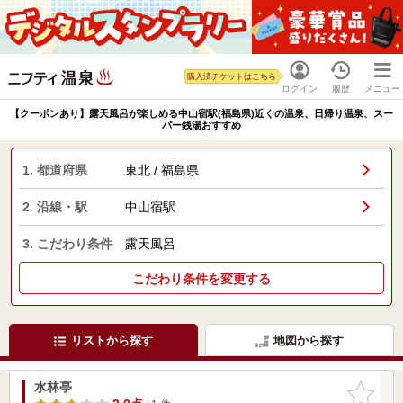
購入済チケットはこちら
ログイン
履歴
メニュー
【クーポンあり】露天風呂が楽しめる中山宿駅(福島県)近くの温泉、日帰り温泉、スー
パー銭湯おすすめ
1. 都道府県
東北 / 福島県
2. 沿線・駅
中山宿駅
3. こだわり条件
露天風呂
こだわり条件を変更する
リストから探す
地図から探す
水林亭
お気に入
りに追加