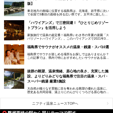
版】
大浴場は「宙の湯」「棚雲の湯」の2つ。いずれも素晴らし
い開放感。ビュッフェレストラン「あがらんしょ」での会津
東北地方の南端に位置する福島県は、北海道、岩手県に次い
の郷土料理など夕朝食の美味しさも評判。人気のこのお宿の
で全国で3番目の面積を誇る広い県です。太平洋に面した
過ごし方を徹底紹介いたします。
「浜通り」から、南北に阿武隈川が流れ水田や果樹園が広が
る「中通り」、磐梯山や猪苗代湖、五色沼、尾瀬湿原などが
───
「ハワイアンズ」で三密回避！『ひとりじめリゾー
ある「会津地方」まで、変化に富んだ自然を楽しめるのが魅
提供元：オリックス・ホテルマネジメント株式会社【PR】
トプラン』を活用しよう
力です。
この記事は会津東山温泉 御宿東鳳のPR記事です。
東京から新幹線なら1時間半、車でも3時間程度とアクセス
家族旅行で温泉の超定番！福島県いわき市の常夏の楽園「ス
も良好で、首都圏からの週末旅行先としても人気の福島県。
パリゾートハワイアンズ」。このハワイアンズで2021年3月
そんな福島県でチェックしておきたい、評判のスーパー銭湯
25日より「ひとりじめリゾートプラン第2弾」として「かぞ
をピックアップしました。
く温泉編」をスタートしました。
福島県でサウナがオススメの温泉・銭湯・スパ10選
子供と一緒に安心して温泉に行きたい、そんな方にお役立ち
福島県でサウナが楽しめる場所をお探しではありませんか？
のこのプランをはじめとして、ハワイアンズの「ひとりじめ
この記事では、県内で特におすすめしたいサウナがある温泉
リゾートプラン」の魅力をご紹介します。
や銭湯、スパを厳選してご紹介！
「サウナで思いっきり汗をかいてスッキリしたい！」
抜群の眺望、温泉情緒、居心地の良さ、充実した施
「最近疲れが溜まってる。リフレッシュできる場所ないか
な？」
設、よりどりみどりな福島県で注目の温泉・スパ・
そんな方は、ぜひサウナに足を運んでみてくださいね。
スーパー銭湯 厳選5施設
大自然が織りなす景観に目を奪われる眺望の優れた温泉に、
歴史ある共同浴場、湯上りにのんびりくつろげる居心地のい
い温泉やさまざまなニーズに応えてくれる施設充実度の高い
スーパー銭湯など、多種多様な温浴施設が割拠する福島県。
今回は、そんな福島県にある温浴施設のなかから、筆者が
ニフティ温泉ニュースTOPへ
「一度訪ねてみたい」と気になっている魅力的な施設を5件
ピックアップして紹介します。
磐越西線の駅から同じテーマで探す