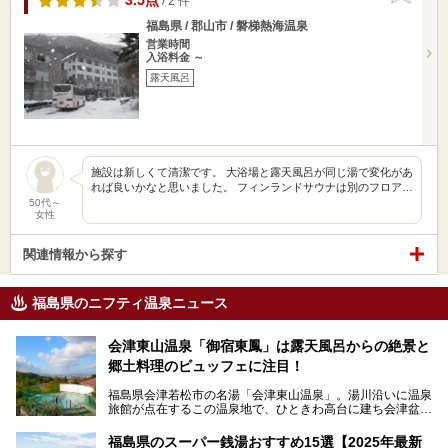
3.5点
/ 2 件
福島県 / 郡山市 / 磐梯熱海温泉
営業時間
入浴料金 ～
露天風呂
施設は新しくて清潔です。 大浴場と露天風呂が同じ湯で変化があ
れば良いかなと思いました。 フィンランドサウナは別のフロア…
50代～
女性
関連情報から探す
福島県のニフティ温泉ニュース
会津東山温泉「御宿東鳳」は露天風呂からの絶景と
郷土料理のビュッフェに注目！
福島県会津若松市の名湯「会津東山温泉」。湯川沿いに温泉
旅館が点在するこの温泉地で、ひときわ高台に建ち会津盆地
一望の眺望をほしいままにする絶景の宿、それがORIX HOT
ELS & RESORTSの「御宿東鳳」です。
福島県のスーパー銭湯おすすめ15選【2025年最新