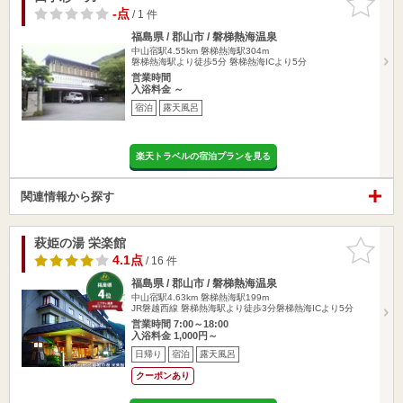
りに追加
-点
/ 1 件
福島県 / 郡山市 / 磐梯熱海温泉
中山宿駅4.55km
磐梯熱海駅304m
磐梯熱海駅より徒歩5分 磐梯熱海ICより5分
営業時間
入浴料金 ～
宿泊
露天風呂
楽天トラベルの宿泊プランを見る
関連情報から探す
萩姫の湯 栄楽館
お気に入
りに追加
4.1点
/ 16 件
福島県 / 郡山市 / 磐梯熱海温泉
中山宿駅4.63km
磐梯熱海駅199m
JR磐越西線 磐梯熱海駅より徒歩3分磐梯熱海ICより5分
営業時間 7:00～18:00
入浴料金 1,000円～
日帰り
宿泊
露天風呂
クーポンあり