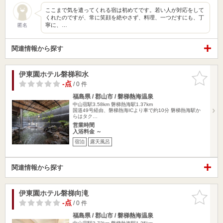
ここまで気を遣ってくれる宿は初めてです。若い人が対応をして
くれたのですが、常に笑顔を絶やさず、料理、一つだすにも、丁
寧に、…
匿名
関連情報から探す
伊東園ホテル磐梯和水
お気に入
りに追加
-点
/ 0 件
福島県 / 郡山市 / 磐梯熱海温泉
中山宿駅3.58km
磐梯熱海駅1.37km
国道49号経由、磐梯熱海ICより車で約10分 磐梯熱海駅か
らはタク…
営業時間
入浴料金 ～
宿泊
露天風呂
関連情報から探す
伊東園ホテル磐梯向滝
お気に入
りに追加
-点
/ 0 件
福島県 / 郡山市 / 磐梯熱海温泉