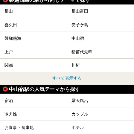
※2021/07/21時点の情報です。
郡山
郡山富田
喜久田
安子ケ島
磐梯熱海
中山宿
上戸
猪苗代湖畔
関都
川桁
すべて表示する
中山宿駅の人気テーマから探す
宿泊
露天風呂
冷え性
カップル
お食事・食事処
ホテル