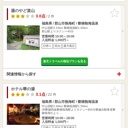
湯のやど楽山
お気に入
りに追加
3.0点
/ 2 件
福島県 / 郡山市熱海町 / 磐梯熱海温泉
中山宿駅3.33km
磐梯熱海駅1.69km
郡山駅よりタクシー40分
営業時間 10:00～19:00
入浴料金 1,000円～
日帰り
宿泊
露天風呂
楽天トラベルの宿泊プランを見る
関連情報から探す
ホテル華の湯
お気に入
りに追加
3.1点
/ 22 件
福島県 / 郡山市熱海町 / 磐梯熱海温泉
中山宿駅3.48km
磐梯熱海駅1.56km
JR磐越西線磐梯熱海駅よりタクシー約5分磐越自動車道磐
梯熱海ICより…
営業時間 10:00～18:00
入浴料金 1,500円～
日帰り
宿泊
露天風呂