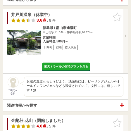
井戸川温泉（休業中）
お気に入
りに追加
3.6点
/ 8 件
福島県 / 郡山市逢瀬町
中山宿駅11.64km
磐梯熱海駅10.75km
営業時間
入浴料金 500円～
日帰り
宿泊
露天風呂
楽天トラベルの宿泊プランを見る
お湯の温度もちょうどよく、洗面所には、ピーリングジェルやオ
ールインワンジェルなども装備されていて、女性には、嬉しいで
す！無…
50代～
女性
関連情報から探す
金蘭荘 花山（閉館しました）
お気に入
りに追加
4.0点
/ 5 件