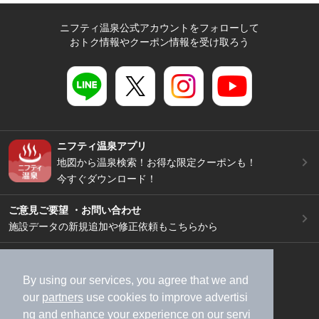
ニフティ温泉公式アカウントをフォローして
おトク情報やクーポン情報を受け取ろう
ニフティ温泉アプリ
地図から温泉検索！お得な限定クーポンも！
今すぐダウンロード！
ご意見ご要望 ・お問い合わせ
施設データの新規追加や修正依頼もこちらから
スマートフォン
/
PC
加盟店募集（資料請求）
広告出稿のご案内
By using our services, you agree that we and
our
partners
use cookies to improve advertisi
利用規約
ライフスタイルMEMBERS+規約
ng and enhance your experience on our servi
特定商取引法に基づく表記
ヘルプ
採用情報