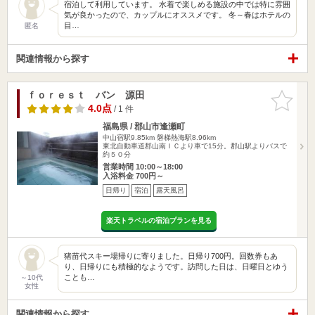
宿泊して利用しています。 水着で楽しめる施設の中では特に雰囲
気が良かったので、カップルにオススメです。 冬～春はホテルの
目…
匿名
関連情報から探す
ｆｏｒｅｓｔ バン 源田
お気に入
りに追加
4.0点
/ 1 件
福島県 / 郡山市逢瀬町
中山宿駅9.85km
磐梯熱海駅8.96km
東北自動車道郡山南ＩＣより車で15分。郡山駅よりバスで
約５０分
営業時間 10:00～18:00
入浴料金 700円～
日帰り
宿泊
露天風呂
楽天トラベルの宿泊プランを見る
猪苗代スキー場帰りに寄りました。日帰り700円。回数券もあ
り、日帰りにも積極的なようです。訪問した日は、日曜日とゆう
ことも…
～10代
女性
関連情報から探す