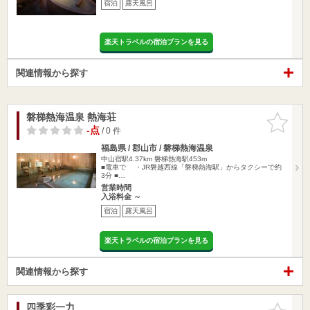
宿泊
露天風呂
楽天トラベルの宿泊プランを見る
関連情報から探す
磐梯熱海温泉 熱海荘
お気に入
りに追加
-点
/ 0 件
福島県 / 郡山市 / 磐梯熱海温泉
中山宿駅4.37km
磐梯熱海駅453m
■電車で ・JR磐越西線「磐梯熱海駅」からタクシーで約
3分 ■…
営業時間
入浴料金 ～
宿泊
露天風呂
楽天トラベルの宿泊プランを見る
関連情報から探す
四季彩一力
お気に入