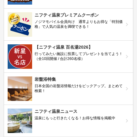
ニフティ温泉プレミアムクーポン
ノジマモバイル会員向け 通常よりもお得な「特別価
格」で人気の温泉を満喫できる！
【ニフティ温泉 百名湯2026】
行ってみたい施設に投票してプレゼントを当てよう！
（全10回開催 / 合計260名様）
岩盤浴特集
日本全国の岩盤浴情報だけをピックアップ。まとめて
検索！
ニフティ温泉ニュース
温泉にもっと行きたくなる！お得な情報を掲載中