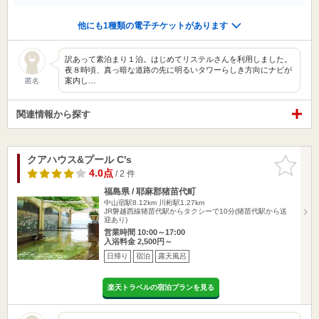
他にも1種類の電子チケットがあります
訳あって素泊まり１泊。はじめてリステルさんを利用しました。
夜８時頃、真っ暗な道路の先に明るいタワーらしき方向にナビが
案内し…
匿名
関連情報から探す
クアハウス&プール C's
お気に入
りに追加
4.0点
/ 2 件
福島県 / 耶麻郡猪苗代町
中山宿駅8.12km
川桁駅1.27km
JR磐越西線猪苗代駅からタクシーで10分(猪苗代駅から送
迎あり)
営業時間 10:00～17:00
入浴料金 2,500円～
日帰り
宿泊
露天風呂
楽天トラベルの宿泊プランを見る