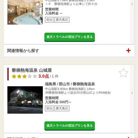
中山宿駅3.73km
磐梯熱海駅1.25km
ＪＲ 磐梯熱海駅よりお車にて約５分
営業時間
入浴料金 ～
宿泊
露天風呂
楽天トラベルの宿泊プランを見る
関連情報から探す
磐梯熱海温泉 山城屋
お気に入
りに追加
3.0点
/ 1 件
福島県 / 郡山市 / 磐梯熱海温泉
中山宿駅3.80km
磐梯熱海駅1.18km
JR磐梯熱海駅より徒歩20分郡山ICよりR49経由
営業時間
入浴料金 500円～
宿泊
露天風呂
楽天トラベルの宿泊プランを見る