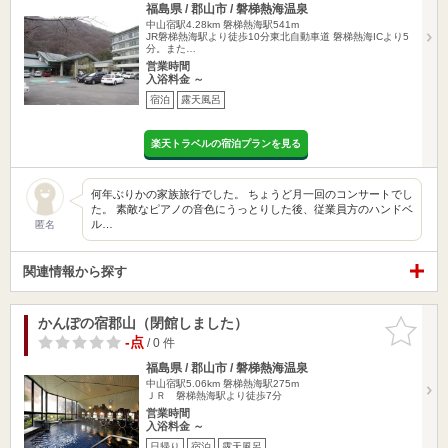
福島県 / 郡山市 / 磐梯熱海温泉
中山宿駅4.28km
磐梯熱海駅541m
JR磐梯熱海駅より徒歩10分東北自動車道 磐梯熱海ICより5
分。また…
営業時間
入浴料金 ～
宿泊
露天風呂
楽天トラベルの宿泊プランを見る
何年ぶりかの家族旅行でした。 ちょうど月一回のコンサートでし
た。 素敵なピアノの音色にうっとりした後、従業員方のハンドベ
ル…
匿名
関連情報から探す
かんぽの宿郡山（閉館しました）
お気に入
りに追加
-点
/ 0 件
福島県 / 郡山市 / 磐梯熱海温泉
中山宿駅5.06km
磐梯熱海駅275m
ＪＲ 磐梯熱海駅より徒歩7分
営業時間
入浴料金 ～
日帰り
宿泊
露天風呂