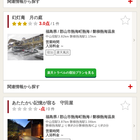
関連情報から探す
幻灯庵 月の庭
お気に入
りに追加
3.0点
/ 1 件
福島県 / 郡山市熱海町熱海 / 磐梯熱海温泉
中山宿駅3.82km
磐梯熱海駅1.15km
営業時間
入浴料金 ～
宿泊
露天風呂
楽天トラベルの宿泊プランを見る
関連情報から探す
あたたかい記憶が宿る 守田屋
お気に入
りに追加
-点
/ 0 件
福島県 / 郡山市熱海町熱海 / 磐梯熱海温泉
中山宿駅3.87km
磐梯熱海駅1.06km
磐梯熱海駅より車約3分磐梯熱海ICより約3分
営業時間
入浴料金 ～