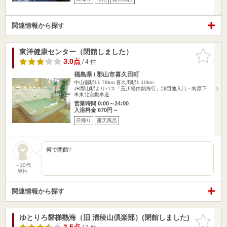
関連情報から探す
東洋健康センター（閉館しました）
お気に入
りに追加
3.0点
/ 4 件
福島県 / 郡山市喜久田町
中山宿駅11.78km
喜久田駅1.10km
JR郡山駅よりバス「玉川経由熱海行」卸団地入口・向原下
車東北自動車道…
営業時間 0:00～24:00
入浴料金 670円～
日帰り
露天風呂
何で閉館❔
～10代
男性
関連情報から探す
ゆとりろ磐梯熱海（旧 清稜山倶楽部）(閉館しました)
お気に入
りに追加